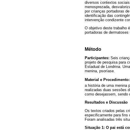
diversos contextos sociais
menosprezada, desvaloriza
por crianças portadoras de
identificação das contingê
intervenção condizente co
O objetivo deste trabalho 
portadoras de dermatoses c
Método
Participantes:
Seis criança
projeto de pesquisa para c
Estadual de Londrina. Uma
menina, psoríase.
Material e Procedimento:
a história de uma menina 
realizadas duas sessões de
como desejassem, sendo qu
Resultados e Discussão
Os textos criados pelas c
especificamente para fins
Foram analisadas três situ
Situação 1: O pai está c