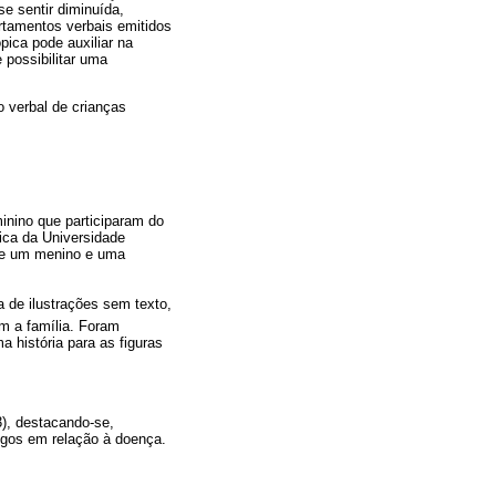
se sentir diminuída,
rtamentos verbais emitidos
pica pode auxiliar na
 possibilitar uma
o verbal de crianças
minino que participaram do
ica da Universidade
, e um menino e uma
ma de ilustrações sem texto,
m a família. Foram
 história para as figuras
), destacando-se,
igos em relação à doença.