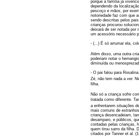
porque a família já vivenc
dependendo da localização
pescoço e mãos, por exemp
notoriedade faz com que a
sendo descritas pelos pais
crianças procurou solucio
deixará de ser notada por
um acessório necessário pa
- (...) É só arrumar ela, 
Além disso, uma outra cr
poderiam notar o hemangio
diminuída ou menosprezada
- O pai falou para Rosali
Zé, não tem nada a ver. Ni
filha.
Não só a criança sofre co
tratada como diferente. 
a enfrentarem situações de
mais comuns de estranhos 
criança desencadeiam, tan
desamparo, e públicos, que
contadas pelas crianças, 
quem tirou sarro da filha
citados por Tanner et al.