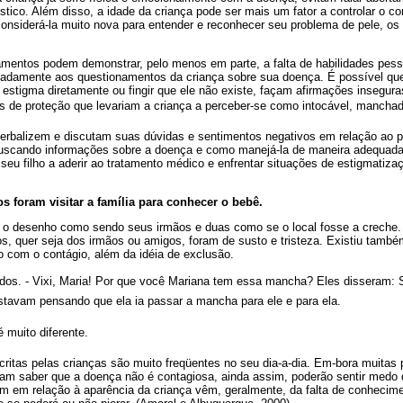
tico. Além disso, a idade da criança pode ser mais um fator a controlar o 
considerá-la muito nova para entender e reconhecer seu problema de pele, os
amentos podem demonstrar, pelo menos em parte, a falta de habilidades pess
uadamente aos questionamentos da criança sobre sua doença. É possível qu
 o estigma diretamente ou fingir que ele não existe, façam afirmações insegur
de proteção que levariam a criança a perceber-se como intocável, manchada
verbalizem e discutam suas dúvidas e sentimentos negativos em relação ao p
buscando informações sobre a doença e como manejá-la de maneira adequada
seu filho a aderir ao tratamento médico e enfrentar situações de estigmatizaç
s foram visitar a família para conhecer o bebê.
 o desenho como sendo seus irmãos e duas como se o local fosse a creche.
s, quer seja dos irmãos ou amigos, foram de susto e tristeza. Existiu tamb
 com o contágio, além da idéia de exclusão.
stados. - Vixi, Maria! Por que você Mariana tem essa mancha? Eles disseram:
estavam pensando que ela ia passar a mancha para ele e para ela.
é muito diferente.
itas pelas crianças são muito freqüentes no seu dia-a-dia. Em-bora muitas 
am saber que a doença não é contagiosa, ainda assim, poderão sentir medo d
em relação à aparência da criança vêm, geralmente, da falta de conhecime