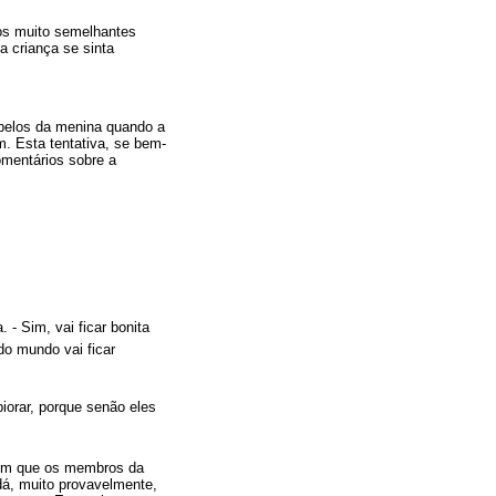
os muito semelhantes
a criança se sinta
abelos da menina quando a
. Esta tentativa, se bem-
omentários sobre a
 - Sim, vai ficar bonita
do mundo vai ficar
piorar, porque senão eles
mum que os membros da
á, muito provavelmente,