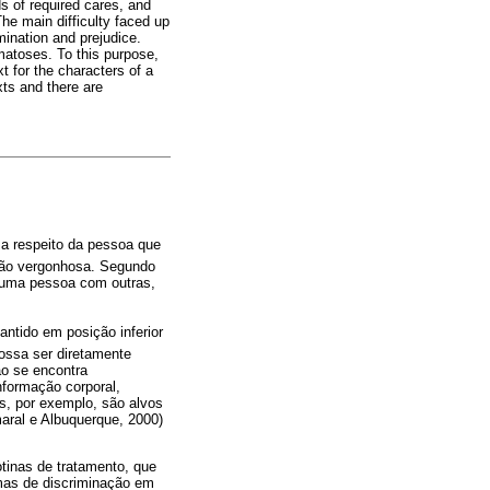
ds of required cares, and
 The main difficulty faced up
ination and prejudice.
matoses. To this purpose,
t for the characters of a
xts and there are
l a respeito da pessoa que
ação vergonhosa. Segundo
a uma pessoa com outras,
ntido em posição inferior
possa ser diretamente
ão se encontra
nformação corporal,
s, por exemplo, são alvos
aral e Albuquerque, 2000)
otinas de tratamento, que
rmas de discriminação em