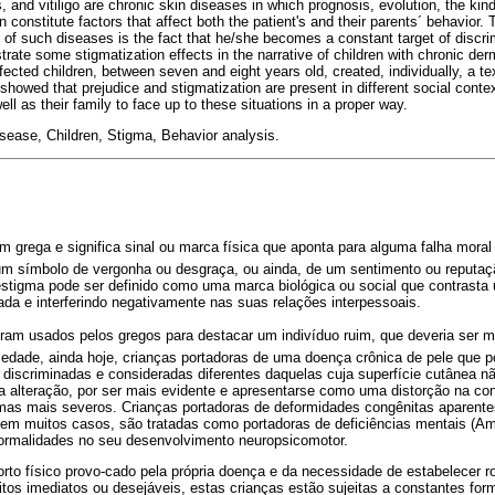
s, and vitiligo are chronic skin diseases in which prognosis, evolution, the kin
ion constitute factors that affect both the patient's and their parents´ behavior.
of such diseases is the fact that he/she becomes a constant target of discrim
rate some stigmatization effects in the narrative of children with chronic der
fected children, between seven and eight years old, created, individually, a tex
s showed that prejudice and stigmatization are present in different social conte
 well as their family to face up to these situations in a proper way.
sease, Children, Stigma, Behavior analysis.
gem grega e significa sinal ou marca física que aponta para alguma falha mora
, um símbolo de vergonha ou desgraça, ou ainda, de um sentimento ou reput
 estigma pode ser definido como uma marca biológica ou social que contrast
ada e interferindo negativamente nas suas relações interpessoais.
ram usados pelos gregos para destacar um indivíduo ruim, que deveria ser ma
iedade, ainda hoje, crianças portadoras de uma doença crônica de pele que 
 discriminadas e consideradas diferentes daquelas cuja superfície cutânea n
a alteração, por ser mais evidente e apresentarse como uma distorção na co
as mais severos. Crianças portadoras de deformidades congênitas aparente
, em muitos casos, são tratadas como portadoras de deficiências mentais (Am
rmalidades no seu desenvolvimento neuropsicomotor.
rto físico provo-cado pela própria doença e da necessidade de estabelecer r
os imediatos ou desejáveis, estas crianças estão sujeitas a constantes fo