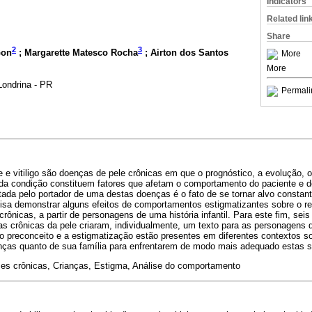
Indicators
Related lin
Share
2
3
Gon
; Margarette Matesco Rocha
; Airton dos Santos
More
More
Londrina - PR
Permali
e e vitiligo são doenças de pele crônicas em que o prognóstico, a evolução, 
e da condição constituem fatores que afetam o comportamento do paciente e d
entada pelo portador de uma destas doenças é o fato de se tornar alvo constan
isa demonstrar alguns efeitos de comportamentos estigmatizantes sobre o rel
ônicas, a partir de personagens de uma história infantil. Para este fim, seis 
 crônicas da pele criaram, individualmente, um texto para as personagens de
o preconceito e a estigmatização estão presentes em diferentes contextos s
ianças quanto de sua família para enfrentarem de modo mais adequado estas s
s crônicas, Crianças, Estigma, Análise do comportamento