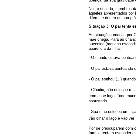
doença, da sua gravidade e
Neste sentido, membros d
àqueles apresentados por i
diferente dentro de sua pró
Situação 3: O pai tenta
As situações criadas por 
mãe chega. Para as crianç
sucedida (mancha escondid
aparência da filha.
- O marido estava pentean
- O pai estava penteando 
- O pai sonhou (...) quand
- Cláudia, não coloque (o 
com esse laço. Todo mundo 
assustado.
- Sua mãe colocou um laço
vão olhar o laço e vão ver
Por se preocuparem com o
família tentem esconder 