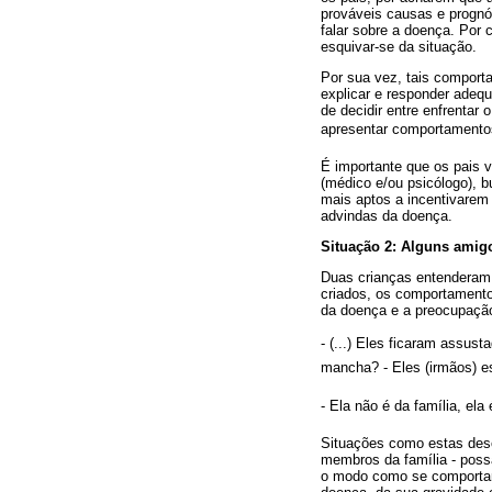
prováveis causas e prognós
falar sobre a doença. Por 
esquivar-se da situação.
Por sua vez, tais comport
explicar e responder adeq
de decidir entre enfrentar
apresentar comportamentos 
É importante que os pais 
(médico e/ou psicólogo), 
mais aptos a incentivarem 
advindas da doença.
Situação 2: Alguns amigo
Duas crianças entenderam
criados, os comportamento
da doença e a preocupação
- (...) Eles ficaram assu
mancha? - Eles (irmãos) 
- Ela não é da família, ela 
Situações como estas descr
membros da família - poss
o modo como se comportam 