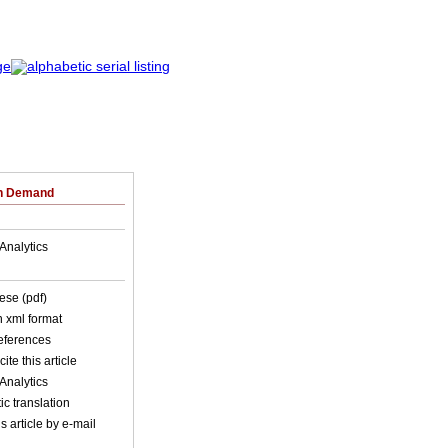
on Demand
Analytics
ese (pdf)
in xml format
references
ite this article
Analytics
c translation
s article by e-mail