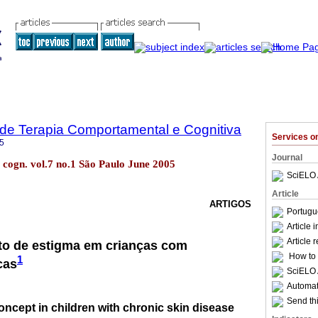
a de Terapia Comportamental e Cognitiva
Services 
5
Journal
. cogn. vol.7 no.1 São Paulo June 2005
SciELO 
Article
ARTIGOS
Portugu
Article 
Article 
to de estigma em crianças com
How to c
1
cas
SciELO 
Automati
Send thi
oncept in children with chronic skin disease