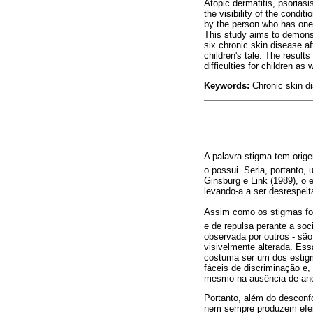
Atopic dermatitis, psoriasi
the visibility of the condit
by the person who has one 
This study aims to demonst
six chronic skin disease af
children's tale. The result
difficulties for children as
Keywords:
Chronic skin di
A palavra stigma tem ori
o possui. Seria, portanto
Ginsburg e Link (1989), o
levando-a a ser desrespeit
Assim como os stigmas fo
e de repulsa perante a soc
observada por outros - são
visivelmente alterada. Ess
costuma ser um dos estigm
fáceis de discriminação e
mesmo na ausência de ano
Portanto, além do desconfo
nem sempre produzem efeit