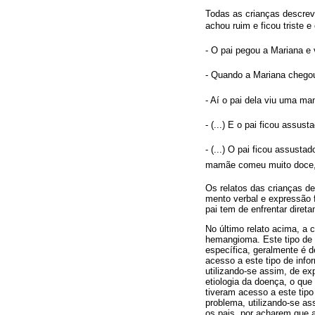
Todas as crianças descrev
achou ruim e ficou triste e
- O pai pegou a Mariana e
- Quando a Mariana chego
- Aí o pai dela viu uma m
- (...) E o pai ficou ass
- (...) O pai ficou assus
mamãe comeu muito doce, 
Os relatos das crianças d
mento verbal e expressão f
pai tem de enfrentar diret
No último relato acima, a 
hemangioma. Este tipo de a
específica, geralmente é d
acesso a este tipo de inf
utilizando-se assim, de e
etiologia da doença, o que
tiveram acesso a este tip
problema, utilizando-se as
os pais, por acharem que 