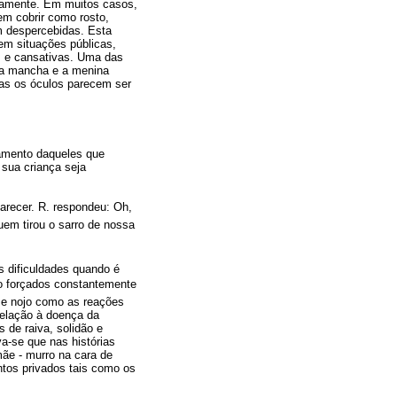
ovamente. Em muitos casos,
em cobrir como rosto,
m despercebidas. Esta
em situações públicas,
as e cansativas. Uma das
a a mancha e a menina
mas os óculos parecem ser
amento daqueles que
sua criança seja
parecer. R. respondeu: Oh,
uem tirou o sarro de nossa
s dificuldades quando é
ão forçados constantemente
a e nojo como as reações
relação à doença da
 de raiva, solidão e
a-se que nas histórias
ãe - murro na cara de
ntos privados tais como os