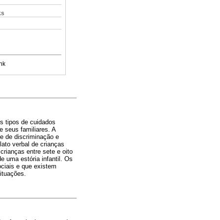
ks
nk
os tipos de cuidados
e seus familiares. A
te de discriminação e
ato verbal de crianças
crianças entre sete e oito
 uma estória infantil. Os
ociais e que existem
ituações.