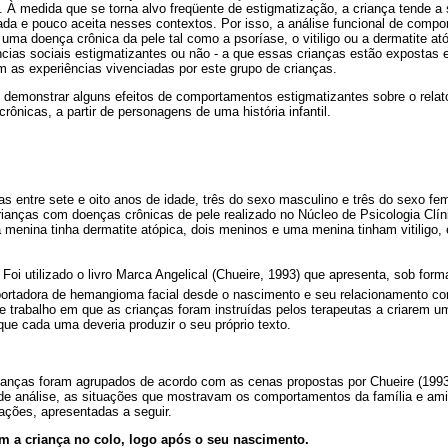
. À medida que se torna alvo freqüente de estigmatização, a criança tende a 
da e pouco aceita nesses contextos. Por isso, a análise funcional de compo
 uma doença crônica da pele tal como a psoríase, o vitiligo ou a dermatite ató
ncias sociais estigmatizantes ou não - a que essas crianças estão expostas e
m as experiências vivenciadas por este grupo de crianças.
é demonstrar alguns efeitos de comportamentos estigmatizantes sobre o relat
rônicas, a partir de personagens de uma história infantil.
s entre sete e oito anos de idade, três do sexo masculino e três do sexo fe
rianças com doenças crônicas de pele realizado no Núcleo de Psicologia Clín
 menina tinha dermatite atópica, dois meninos e uma menina tinham vitiligo
Foi utilizado o livro Marca Angelical (Chueire, 1993) que apresenta, sob for
portadora de hemangioma facial desde o nascimento e seu relacionamento co
 trabalho em que as crianças foram instruídas pelos terapeutas a criarem uma
e cada uma deveria produzir o seu próprio texto.
rianças foram agrupados de acordo com as cenas propostas por Chueire (1993
 de análise, as situações que mostravam os comportamentos da família e am
ações, apresentadas a seguir.
om a criança no colo, logo após o seu nascimento.