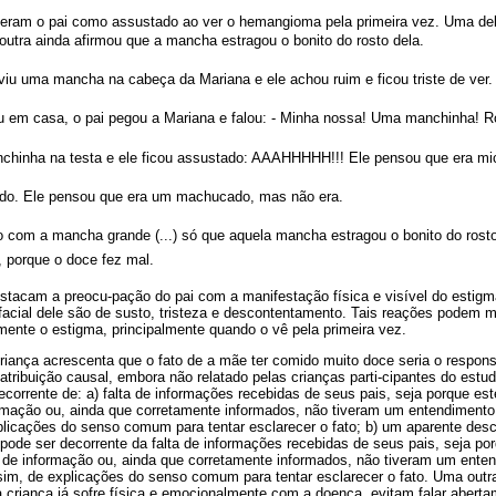
eram o pai como assustado ao ver o hemangioma pela primeira vez. Uma del
 outra ainda afirmou que a mancha estragou o bonito do rosto dela.
 viu uma mancha na cabeça da Mariana e ele achou ruim e ficou triste de ver.
u em casa, o pai pegou a Mariana e falou: - Minha nossa! Uma manchinha! Ros
anchinha na testa e ele ficou assustado: AAAHHHHH!!! Ele pensou que era mic
ustado. Ele pensou que era um machucado, mas não era.
tado com a mancha grande (...) só que aquela mancha estragou o bonito do rost
porque o doce fez mal.
estacam a preocu-pação do pai com a manifestação física e visível do estig
acial dele são de susto, tristeza e descontentamento. Tais reações podem mo
amente o estigma, principalmente quando o vê pela primeira vez.
criança acrescenta que o fato de a mãe ter comido muito doce seria o respon
tribuição causal, embora não relatado pelas crianças parti-cipantes do estud
ecorrente de: a) falta de informações recebidas de seus pais, seja porque e
ormação ou, ainda que corretamente informados, não tiveram um entendiment
xplicações do senso comum para tentar esclarecer o fato; b) um aparente de
 pode ser decorrente da falta de informações recebidas de seus pais, seja 
o de informação ou, ainda que corretamente informados, não tiveram um ent
sim, de explicações do senso comum para tentar esclarecer o fato. Uma outra
a criança já sofre física e emocionalmente com a doença, evitam falar abert