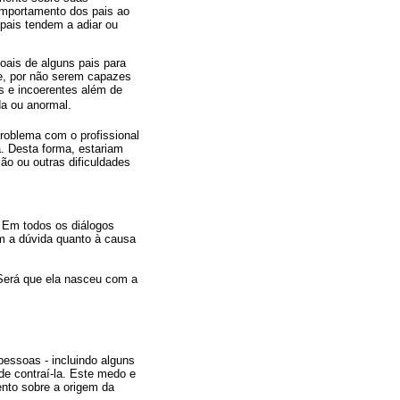
comportamento dos pais ao
 pais tendem a adiar ou
oais de alguns pais para
e, por não serem capazes
as e incoerentes além de
 ou anormal.
roblema com o profissional
. Desta forma, estariam
ão ou outras dificuldades
 Em todos os diálogos
ém a dúvida quanto à causa
 Será que ela nasceu com a
pessoas - incluindo alguns
e contraí-la. Este medo e
nto sobre a origem da