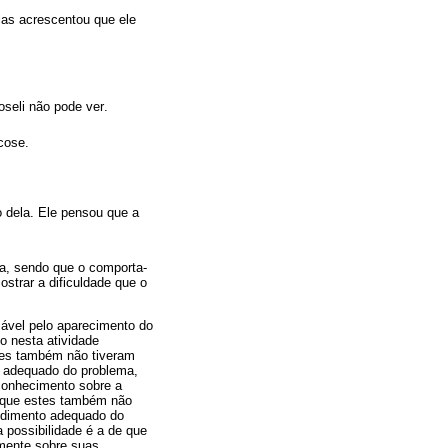
as acrescentou que ele
eli não pode ver.
ose.
o dela. Ele pensou que a
ma, sendo que o comporta-
strar a dificuldade que o
sável pelo aparecimento do
o nesta atividade
stes também não tiveram
o adequado do problema,
sconhecimento sobre a
porque estes também não
endimento adequado do
 possibilidade é a de que
amente sobre suas