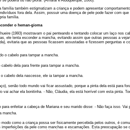
 se poderá ou não piorar. (Amaral e Albuquerque, 2000).
a família também estigmatizam a criança e podem apresentar comportament
ndivíduos fora dela. Assim, possuir uma doença de pele pode fazer com que 
pria família.
 esconder o heman-gioma
Chueire (1993) mostravam o pai penteando e tentando colocar um laço nos c
as, ele tenta esconder a mancha, evitando assim que outras pessoas a vejam
a), evitaria que as pessoas ficassem assustadas e fizessem perguntas e c
do o cabelo para tampar a mancha.
o cabelo dela para frente para tampar a mancha.
o o cabelo dela nascesse, ele ia tampar a mancha.
laço), senão todo mundo vai ficar assustado, porque a pinta dela está para fora.
vai achar ela bonitinha. - Não, Cláudia, ela está horrível com esta pinta. To
 para enfeitar a cabeça de Mariana e seu marido disse: - Não faça isso. Vai 
 a mancha.
 modo como a criança possa ser fisicamente percebida pelos outros, é co
as imperfeições da pele como manchas e escamações. Esta preocupação se d