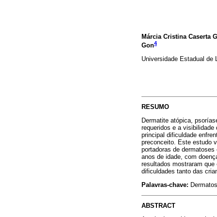
Márcia Cristina Caserta 
4
Gon
Universidade Estadual de 
RESUMO
Dermatite atópica, psorías
requeridos e a visibilidad
principal dificuldade enfr
preconceito. Este estudo v
portadoras de dermatoses cr
anos de idade, com doenças
resultados mostraram que 
dificuldades tanto das cr
Palavras-chave:
Dermatose
ABSTRACT