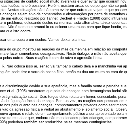
iou situações de contato social muito aversivas e quer evitar que ocorram n
 das lesões, isto é possível. Porém, existem áreas do corpo que não se pod
lo. Nestas situações não há como evitar que outros as vejam e que passe
s crianças sejam alvo de comentários e observações por parte de estranhos 
 de um estudo realizado por Tanner, Dechert e Frieden (1998) como intrusiv
nar o problema, colocando óculos na menina. Esta alternativa talvez escond
 isso. Não é somente arrumá-la ou colocar uma roupa para que fique bonita, 
ra que isto ocorra.
colocar uma roupa e um óculos. Vamos deixar ela linda.
iança do grupo mostrou as reações da mãe da menina em relação ao comport
ma e fazer comentários desagradáveis. Neste diálogo, a mãe não aceita que 
 pelos outros. Suas reações foram de raiva e agressão física.
na: R. Não coloca isso aí, senão vai tampar o cabelo dela e a manchinha vai a
nguém pode tirar o sarro da nossa filha, senão eu dou um murro na cara de q
m a discriminação devido a sua aparência, mas a família sente e percebe sua
Tanner et al. (1998) mostraram que pais de crianças com hemangioma facial s
 estigmatização social. Dois terços deles relataram horror, curiosidade, pen
à desfiguração facial da criança. Por sua vez, as reações das pessoas em 
to nos pais quanto nas crianças, comportamentos privados como sentimentos
 vão da agressão física e verbal ao afastamento e isolamento social. Observ
houve apenas o relato de um comportamento público a ser apresentado pela m
. Deve-se ressaltar que, embora não mencionados pelas crianças, comportame
 (1998) poderiam também ser produzidos pelas mesmas contingências.