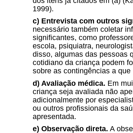
dos itens já citados em (a) (K
1999).
c) Entrevista com outros sig
necessário também coletar in
significantes, como professore
escola, psiquiatra, neurologis
disso, algumas das pessoas 
cotidiano da criança podem fo
sobre as contingências a que 
d) Avaliação médica.
Em muit
criança seja avaliada não ap
adicionalmente por especialis
ou outros profissionais da s
apresentada.
e) Observação direta.
A obser