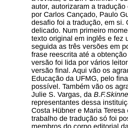
autor, autorizaram a tradução 
por Carlos Cançado, Paulo G
desafio foi a tradução, em si.
delicado. Num primeiro momen
texto original em inglês e fe
seguida as três versões em p
frase reescrita até a obtençã
versão foi lida por vários leit
versão final. Aqui vão os ag
Educação da UFMG, pelo fina
possível. Também vão os agra
Julie S. Vargas, da
B.F.Skinn
representantes dessa institui
Costa Hübner e Maria Teresa d
trabalho de tradução só foi p
membros do corpo editorial d