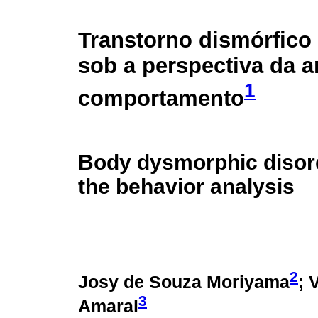
Transtorno dismórfico
sob a perspectiva da a
1
comportamento
Body dysmorphic disord
the behavior analysis
2
Josy de Souza Moriyama
; 
3
Amaral