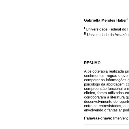
I
Gabriella Mendes Haber
I
Universidade Federal do
II
Universidade da Amazô
RESUMO
A psicoterapia realizada jun
sentimentos, regras e eve
comparar as informações d
psicólogo da abordagem com
compreensão funcional e in
clínico, foram utilizadas 
corroboraram a literatura 
desenvolvimento de repertó
entre as entrevistadas; a 
envolvendo o fantasiar po
Palavras-chave:
Intervenç