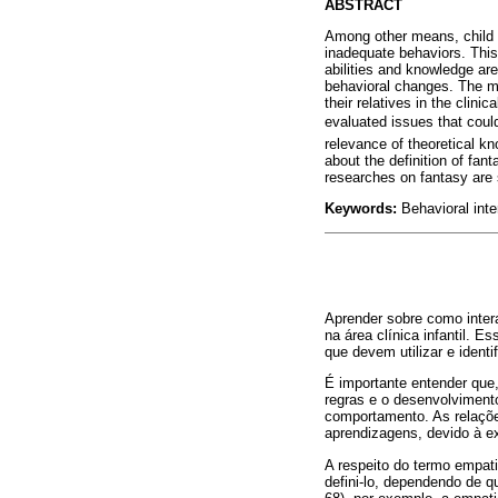
ABSTRACT
Among other means, child p
inadequate behaviors. This 
abilities and knowledge are
behavioral changes. The me
their relatives in the clini
evaluated issues that coul
relevance of theoretical k
about the definition of fan
researches on fantasy are
Keywords:
Behavioral inte
Aprender sobre como inter
na área clínica infantil. 
que devem utilizar e ident
É importante entender que
regras e o desenvolviment
comportamento. As relaçõe
aprendizagens, devido à e
A respeito do termo empati
defini-lo, dependendo de q