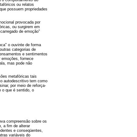
tafóricos ou relatos
s que possuem propriedades
mocional provocada por
ricas, ou surgirem em
 "carregado de emoção"
oca" o ouvinte de forma
outras categorias de
s pensamentos e sentimentos
or emoções, fornece
fala, mas pode não
sões metafóricas tais
to autodescritivo tem como
inar, por meio de reforça-
 o que é sentido, o
nova compreensão sobre os
 a fim de alterar
edentes e conseqüentes,
tras variáveis do