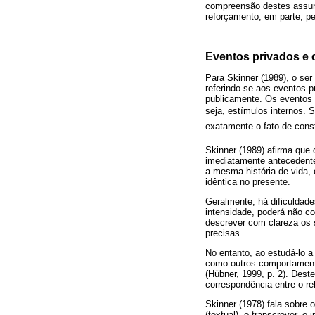
compreensão destes assunto
reforçamento, em parte, pel
Eventos privados e
Para Skinner (1989), o se
referindo-se aos eventos p
publicamente. Os eventos 
seja, estímulos internos. 
exatamente o fato de const
Skinner (1989) afirma que
imediatamente antecedente
a mesma história de vida,
idêntica no presente.
Geralmente, há dificuldade
intensidade, poderá não co
descrever com clareza os s
precisas.
No entanto, ao estudá-lo a
como outros comportamentos
(Hübner, 1999, p. 2). Dest
correspondência entre o rel
Skinner (1978) fala sobre o
(textual), o transcrever, o