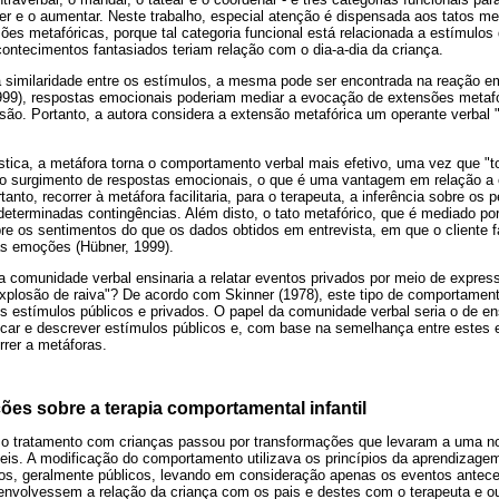
eder e o aumentar. Neste trabalho, especial atenção é dispensada aos tatos me
ões metafóricas, porque tal categoria funcional está relacionada a estímulo
ontecimentos fantasiados teriam relação com o dia-a-dia da criança.
 similaridade entre os estímulos, a mesma pode ser encontrada na reação e
99), respostas emocionais poderiam mediar a evocação de extensões metafó
ão. Portanto, a autora considera a extensão metafórica um operante verbal
stica, a metáfora torna o comportamento verbal mais efetivo, uma vez que "t
 ao surgimento de respostas emocionais, o que é uma vantagem em relação a 
anto, recorrer à metáfora facilitaria, para o terapeuta, a inferência sobre o
determinadas contingências. Além disto, o tato metafórico, que é mediado p
bre os sentimentos do que os dados obtidos em entrevista, em que o cliente 
as emoções (Hübner, 1999).
 comunidade verbal ensinaria a relatar eventos privados por meio de expres
explosão de raiva"? De acordo com Skinner (1978), este tipo de comportamen
os estímulos públicos e privados. O papel da comunidade verbal seria o de ens
ificar e descrever estímulos públicos e, com base na semelhança entre estes e
rrer a metáforas.
es sobre a terapia comportamental infantil
e o tratamento com crianças passou por transformações que levaram a uma 
s. A modificação do comportamento utilizava os princípios da aprendizagem,
os, geralmente públicos, levando em consideração apenas os eventos antec
envolvessem a relação da criança com os pais e destes com o terapeuta e ou