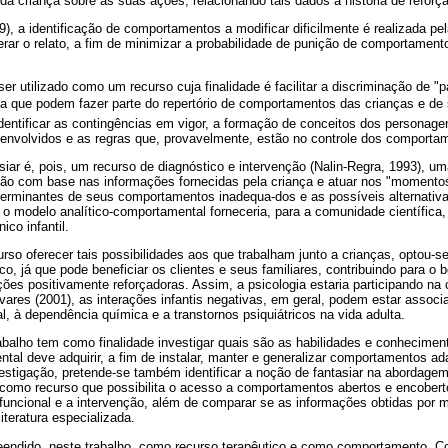
a criança sobre as suas ações, relacionando tais dados à história de reforç
, a identificação de comportamentos a modificar dificilmente é realizada p
terar o relato, a fim de minimizar a probabilidade de punição de comportamen
 ser utilizado como um recurso cuja finalidade é facilitar a discriminação de
a que podem fazer parte do repertório de comportamentos das crianças e de s
identificar as contingências em vigor, a formação de conceitos dos personagen
 envolvidos e as regras que, provavelmente, estão no controle dos comporta
ar é, pois, um recurso de diagnóstico e intervenção (Nalin-Regra, 1993), u
nção com base nas informações fornecidas pela criança e atuar nos "momentos
eterminantes de seus comportamentos inadequa-dos e as possíveis alternativ
 o modelo analítico-comportamental forneceria, para a comunidade científica
ico infantil.
urso oferecer tais possibilidades aos que trabalham junto a crianças, optou-se
ico, já que pode beneficiar os clientes e seus familiares, contribuindo para o
ões positivamente reforçadoras. Assim, a psicologia estaria participando na
ilvares (2001), as interações infantis negativas, em geral, podem estar associ
l, à dependência química e a transtornos psiquiátricos na vida adulta.
balho tem como finalidade investigar quais são as habilidades e conheciment
l deve adquirir, a fim de instalar, manter e generalizar comportamentos ada
nvestigação, pretende-se também identificar a noção de fantasiar na abordag
 como recurso que possibilita o acesso a comportamentos abertos e encobert
funcional e a intervenção, além de comparar se as informações obtidas por m
teratura especializada.
eendido, neste trabalho, como recurso terapêutico e como comportamento. Co