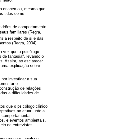
amento.
ela criança ou, mesmo que
tos tidos como
 "padrões de comportamento
eus familiares (Regra,
s a respeito de si e das
mentos (Regra, 2004).
ma vez que o psicólogo
 de fantasia", levando o
as. Assim, ao esclarecer
, uma explicação sobre
 por investigar a sua
 bemestar e
 construção de relações
adas a dificuldades de
os que o psicólogo clínico
ptativos ao atuar junto a
em comportamental,
os, e eventos ambientais,
eio de entrevistas
mo recurso, auxilia o