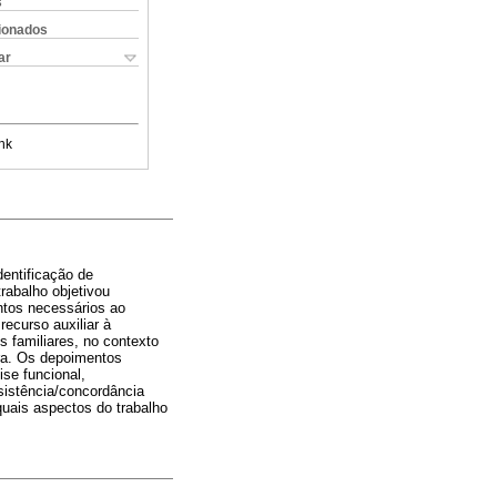
s
cionados
ar
nk
identificação de
rabalho objetivou
ntos necessários ao
ecurso auxiliar à
s familiares, no contexto
ura. Os depoimentos
ise funcional,
nsistência/concordância
quais aspectos do trabalho