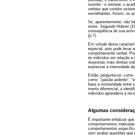
ouvinte - o rastrear, o ac
verbais que contêm extens
semelhantes. Assim, os ac
Se, aparentemente, não há
estes. Segundo Hübner (19
conseqüência de sua emiss
(p.7).
Em virtude desta caracterí
especial, pois pode levar
comportamento verbal. Port
do indivíduo em relação a 
respostas mais diretas so
expressar a intensidade d
Então, pergunta-se: como a
como: "paixão ardente", "
base a similaridade entre 
mento diferencial, a ident
indivíduo aprenderia a reco
Algumas consideraçõ
É importante enfatizar qu
comportamentos indesejávei
comportamentos específic
sem avaliar questões que 