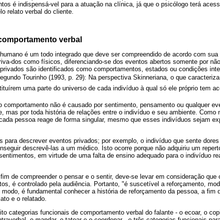
s é indispensá-vel para a atuação na clínica, já que o psicólogo terá aces
o relato verbal do cliente.
 comportamento verbal
r humano é um todo integrado que deve ser compreendido de acordo com sua 
riva-dos como físicos, diferenciando-se dos eventos abertos somente por não
privados são identificados como comportamentos, estados ou condições inte
Segundo Tourinho (1993, p. 29): Na perspectiva Skinneriana, o que caracteriz
ituírem uma parte do universo de cada indivíduo à qual só ele próprio tem ac
 o comportamento não é causado por sentimento, pensamento ou qualquer ev
, mas por toda história de relações entre o indivíduo e seu ambiente. Como 
 cada pessoa reage de forma singular, mesmo que esses indivíduos sejam e
s para descrever eventos privados; por exemplo, o indivíduo que sente dores
nseguir descrevê-las a um médico. Isto ocorre porque não adquiriu um repert
entimentos, em virtude de uma falta de ensino adequado para o indivíduo re
 fim de compreender o pensar e o sentir, deve-se levar em consideração que o
, é controlado pela audiência. Portanto, "é suscetível a reforçamento, mode
e modo, é fundamental conhecer a história de reforçamento da pessoa, a fim de
ato e o relatado.
ito categorias funcionais de comportamento verbal do falante - o ecoar, o copia
 intraverbal, o mandar, o tatear e o coordenar - e três categorias funcionais p