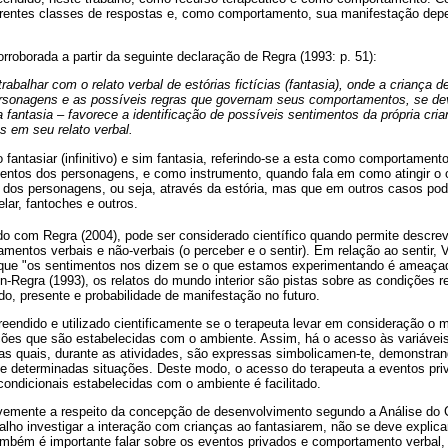
erentes classes de respostas e, como comportamento, sua manifestação dep
rroborada a partir da seguinte declaração de Regra (1993: p. 51):
 trabalhar com o relato verbal de estórias fictícias (fantasia), onde a criança 
rsonagens e as possíveis regras que governam seus comportamentos, se dev
a fantasia – favorece a identificação de possíveis sentimentos da própria cria
s em seu relato verbal.
o fantasiar (infinitivo) e sim fantasia, referindo-se a esta como comportamento
entos dos personagens, e como instrumento, quando fala em como atingir o ob
 dos personagens, ou seja, através da estória, mas que em outros casos pode
ar, fantoches e outros.
do com Regra (2004), pode ser considerado científico quando permite descrev
amentos verbais e não-verbais (o perceber e o sentir). Em relação ao sentir, V
a que "os sentimentos nos dizem se o que estamos experimentando é ameaçado
lin-Regra (1993), os relatos do mundo interior são pistas sobre as condições r
, presente e probabilidade de manifestação no futuro.
eendido e utilizado cientificamente se o terapeuta levar em consideração o 
ções que são estabelecidas com o ambiente. Assim, há o acesso às variávei
as quais, durante as atividades, são expressas simbolicamen-te, demonstr
 de determinadas situações. Deste modo, o acesso do terapeuta a eventos pri
 condicionais estabelecidas com o ambiente é facilitado.
evemente a respeito da concepção de desenvolvimento segundo a Análise do
balho investigar a interação com crianças ao fantasiarem, não se deve explica
mbém é importante falar sobre os eventos privados e comportamento verbal