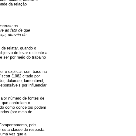
ende da relação
descreve os
e ao fato de que
nça, através de
 de relatar, quando o
jetivo de levar o cliente a
 ser por meio do trabalho
er e explicar, com base na
iscott (1982 citado por
r, doloroso, lamentável,
esponsáveis por influenciar
maior número de fontes de
s que controlam o
ando como conceitos podem
vados (por meio de
 Comportamento, pois,
r esta classe de resposta
, uma vez que a