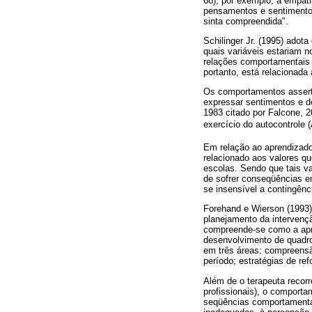
68), por exemplo, a empat
pensamentos e sentimentos
sinta compreendida".
Schilinger Jr. (1995) adot
quais variáveis estariam 
relações comportamentais
portanto, está relacionada
Os comportamentos asserti
expressar sentimentos e de
1983 citado por Falcone, 2
exercício do autocontrole
Em relação ao aprendizado 
relacionado aos valores qu
escolas. Sendo que tais v
de sofrer conseqüências e
se insensível a contingênc
Forehand e Wierson (1993) 
planejamento da intervenç
compreende-se como a apre
desenvolvimento de quadro
em três áreas: compreensão
período; estratégias de r
Além de o terapeuta recorr
profissionais), o comporta
seqüências comportamenta