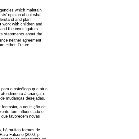
ngencies which maintain
ists' opinion about what
nderstand and plan
t work with children and
e and the investigators
ts statements about the
tence neither agreement
re either. Future
 para o psicólogo que atua
 atendimento à criança, e
ia de mudanças desejadas.
fantasiar, a aquisição de
iente tem influenciado o
m que favorecem novas
o, há muitas formas de
 Para Falcone (2000, p.