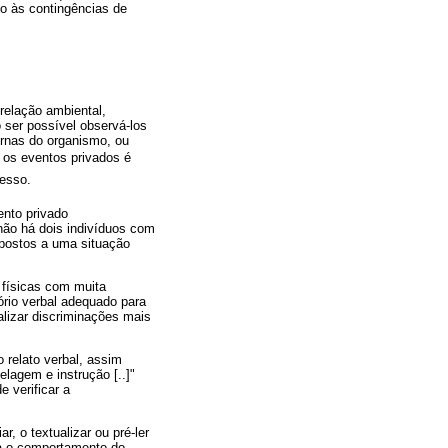
so às contingências de
relação ambiental,
 ser possível observá-los
rnas do organismo, ou
a os eventos privados é
esso.
ento privado
não há dois indivíduos com
xpostos a uma situação
 físicas com muita
ório verbal adequado para
alizar discriminações mais
 relato verbal, assim
lagem e instrução [..]"
 verificar a
r, o textualizar ou pré-ler
ara o comportamento do