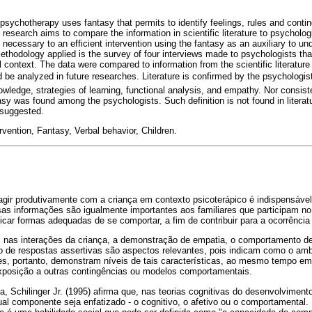
sychotherapy uses fantasy that permits to identify feelings, rules and conti
research aims to compare the information in scientific literature to psycholog
 necessary to an efficient intervention using the fantasy as an auxiliary to u
thodology applied is the survey of four interviews made to psychologists tha
cal context. The data were compared to information from the scientific literatur
d be analyzed in future researches. Literature is confirmed by the psychologis
nowledge, strategies of learning, functional analysis, and empathy. Nor consis
tasy was found among the psychologists. Such definition is not found in literatu
 suggested.
rvention, Fantasy, Verbal behavior, Children.
agir produtivamente com a criança em contexto psicoterápico é indispensável
Essas informações são igualmente importantes aos familiares que participam no
ificar formas adequadas de se comportar, a fim de contribuir para a ocorrênc
, nas interações da criança, a demonstração de empatia, o comportamento de 
o de respostas assertivas são aspectos relevantes, pois indicam como o amb
s, portanto, demonstram níveis de tais características, ao mesmo tempo e
xposição a outras contingências ou modelos comportamentais.
a, Schilinger Jr. (1995) afirma que, nas teorias cognitivas do desenvolviment
ual componente seja enfatizado - o cognitivo, o afetivo ou o comportamental.