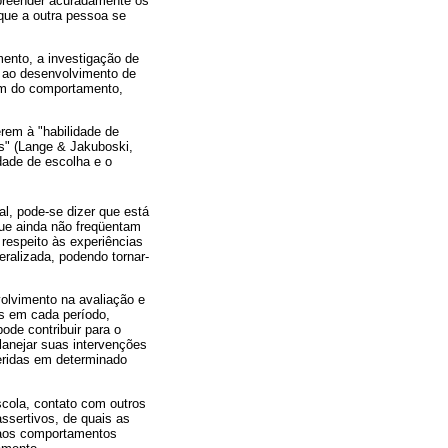
mpreender acuradamente os
que a outra pessoa se
mento, a investigação de
a ao desenvolvimento de
em do comportamento,
rem à "habilidade de
os" (Lange & Jakuboski,
rdade de escolha e o
al, pode-se dizer que está
que ainda não freqüentam
respeito às experiências
ralizada, podendo tornar-
volvimento na avaliação e
as em cada período,
de contribuir para o
lanejar suas intervenções
ueridas em determinado
scola, contato com outros
assertivos, de quais as
 aos comportamentos