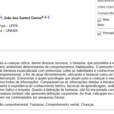
Indicadore
Links rela
Compartilh
,
1
II,
2
,
3
; João dos Santos Carmo
Mais
Mais
 Pará – UFPA
nia – UNAMA
Permali
to a crianças utiliza, dentre diversos recursos, o fantasiar, que possibilita a 
ntos ambientais determinantes de comportamentos inadequados. O presente t
a literatura especializada com entrevistas sobre as habilidades e conhecime
portamental, a fim de atuar eficientemente, utilizando o fantasiar como um r
tervenção. Entrevistas a quatro psicólogas que atuam junto a crianças e seu
como fontes de informações. Compararam-se as informações obtidas à literat
quanto à importância do conhecimento teórico, técnicas de aprendizagem, anál
rio lúdico e empatia. Quanto à definição de fantasiar, não foi encontrada co
literatura também não apresenta definição consistente. Ao final, indicaram-se 
dem ser contemplados em pesquisas futuras.
ão comportamental, Fantasiar, Comportamento verbal, Crianças.