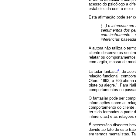
acesso do psicólogo a dif
estabelecida com o meio.
Esta afirmação pode ser co
(...) o interesse em
sentimentos dos pe
este instrumento – 
inferências baseada
A autora não utiliza o term
cliente descreve os sentim
relatar os comportamentos
com argila, massa de model
4
Estudar fantasia
, de acor
relação funcional, comport
Otero, 1993, p. 63) afirm
triste ou alegre.". Para Na
comportamentos no passado
O fantasiar pode ser compr
informações sobre as rela
comportamento do cliente 
ter sido formados a partir
inferências) e às relações
É necessário discorrer br
devido ao fato de este tra
em termos mentalistas. Ta