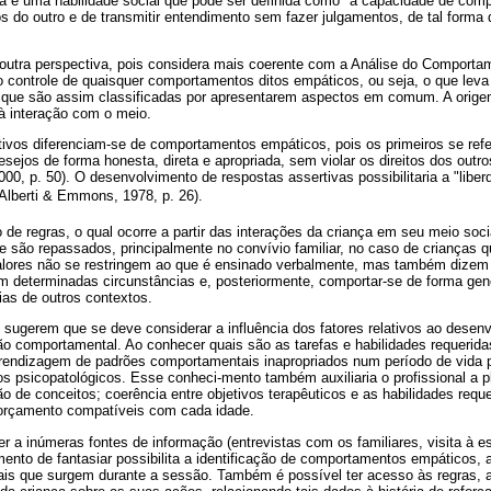
ia é uma habilidade social que pode ser definida como "a capacidade de co
 do outro e de transmitir entendimento sem fazer julgamentos, de tal forma 
a outra perspectiva, pois considera mais coerente com a Análise do Comporta
no controle de quaisquer comportamentos ditos empáticos, ou seja, o que lev
 que são assim classificadas por apresentarem aspectos em comum. A orig
 à interação com o meio.
vos diferenciam-se de comportamentos empáticos, pois os primeiros se refe
sejos de forma honesta, direta e apropriada, sem violar os direitos dos outr
000, p. 50). O desenvolvimento de respostas assertivas possibilitaria a "libe
 (Alberti & Emmons, 1978, p. 26).
de regras, o qual ocorre a partir das interações da criança em seu meio soci
e são repassados, principalmente no convívio familiar, no caso de crianças 
alores não se restringem ao que é ensinado verbalmente, mas também dizem 
m determinadas circunstâncias e, posteriormente, comportar-se de forma gene
ias de outros contextos.
sugerem que se deve considerar a influência dos fatores relativos ao desen
ão comportamental. Ao conhecer quais são as tarefas e habilidades requerid
ndizagem de padrões comportamentais inapropriados num período de vida po
s psicopatológicos. Esse conheci-mento também auxiliaria o profissional a p
 de conceitos; coerência entre objetivos terapêuticos e as habilidades req
eforçamento compatíveis com cada idade.
er a inúmeras fontes de informação (entrevistas com os familiares, visita à e
mento de fantasiar possibilita a identificação de comportamentos empáticos, 
is que surgem durante a sessão. Também é possível ter acesso às regras,