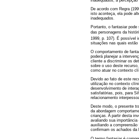
inadequados, à percepção d
De acordo com Regra (1999)
isto aconteça, ela pode al
inadequados.
Portanto, o fantasiar pode
das personagens da históri
1999, p. 107). É possível 
situações nas quais estão
O comportamento de fantasi
poderá planejar a interve
cliente a discriminar os d
sobre o uso deste recurso,
como atuar no contexto clín
Devido ao fato de este rec
utilização no contexto clín
desenvolvimento de interaç
satisfatórias, pois, para S
relacionamento interpessoa
Deste modo, o presente tra
da abordagem comportamenta
crianças. A partir desta i
avaliando sua importância
auxiliando a compreensão 
confirmam os achados da li
O termo fantasiar é compr