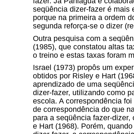
fazer. Já Paniagua e colabor
seqüência dizer-fazer é mais 
porque na primeira a ordem do
segunda reforça-se o dizer (rel
Outra pesquisa com a seqüênc
(1985), que constatou altas 
o treino e estas taxas foram m
Israel (1973) propôs um exper
obtidos por Risley e Hart (19
aprendizado de uma seqüênci
dizer-fazer, utilizando como p
escola. A correspondência foi
de correspondência do que na
para a seqüência fazer-dizer,
e Hart (1968). Porém, quando