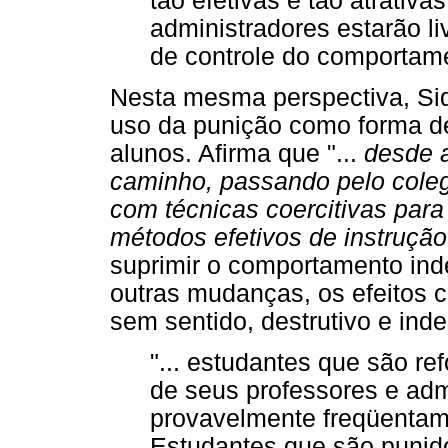
tão efetivas e tão atrativ
administradores estarão li
de controle do comportame
Nesta mesma perspectiva, Sid
uso da punição como forma d
alunos. Afirma que "...
desde a
caminho, passando pelo coleg
com técnicas coercitivas para
métodos efetivos de instrução
suprimir o comportamento in
outras mudanças, os efeitos c
sem sentido, destrutivo e ind
"... estudantes que são ref
de seus professores e ad
provavelmente freqüentam
Estudantes que são punid