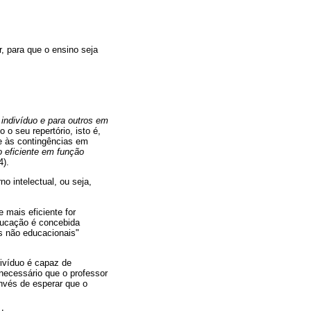
 para que o ensino seja
indivíduo e para outros em
o seu repertório, isto é,
 às contingências em
o eficiente em função
4).
o intelectual, ou seja,
 mais eficiente for
educação é concebida
s não educacionais"
divíduo é capaz de
necessário que o professor
invés de esperar que o