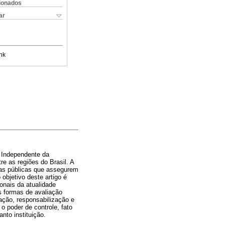
cionados
ar
nk
 Independente da
e as regiões do Brasil. A
cas públicas que assegurem
objetivo deste artigo é
onais da atualidade
s formas de avaliação
ação, responsabilização e
 poder de controle, fato
to instituição.