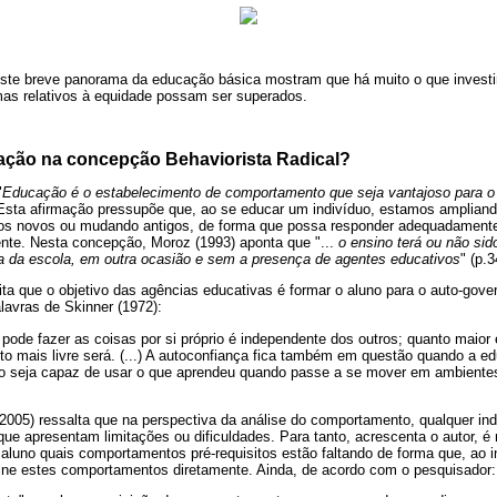
te breve panorama da educação básica mostram que há muito o que investir,
mas relativos à equidade possam ser superados.
cação na concepção Behaviorista Radical?
"
Educação é o estabelecimento de comportamento que seja vantajoso para o 
 Esta afirmação pressupõe que, ao se educar um indivíduo, estamos ampliando 
s novos ou mudando antigos, de forma que possa responder adequadamente
ente. Nesta concepção, Moroz (1993) aponta que "...
o ensino terá ou não sid
ora da escola, em outra ocasião e sem a presença de agentes educativos
" (p.3
ita que o objetivo das agências educativas é formar o aluno para o auto-govern
alavras de Skinner (1972):
 pode fazer as coisas por si próprio é independente dos outros; quanto maior e
anto mais livre será. (...) A autoconfiança fica também em questão quando a 
o seja capaz de usar o que aprendeu quando passe a se mover em ambiente
2005) ressalta que na perspectiva da análise do comportamento, qualquer in
e apresentam limitações ou dificuldades. Para tanto, acrescenta o autor, é 
do aluno quais comportamentos pré-requisitos estão faltando de forma que, ao 
ne estes comportamentos diretamente. Ainda, de acordo com o pesquisador: