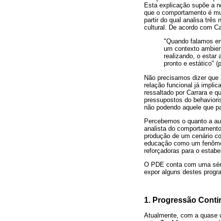
Esta explicação supõe a no
que o comportamento é mul
partir do qual analisa trê
cultural. De acordo com Ca
"Quando falamos em
um contexto ambient
realizando, o estar
pronto e estático" (
Não precisamos dizer que 
relação funcional já impli
ressaltado por Carrara e 
pressupostos do behavioris
não podendo aquele que par
Percebemos o quanto a aut
analista do comportamento
produção de um cenário co
educação como um fenômeno
reforçadoras para o estab
O PDE conta com uma série
expor alguns destes progra
1. Progressão Cont
Atualmente, com a quase u