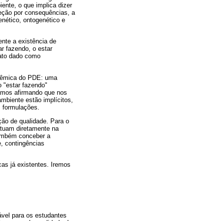
ente, o que implica dizer
eção por consequências, a
enético, ontogenético e
nte a existência de
r fazendo, o estar
 ato dado como
stêmica do PDE: uma
o "estar fazendo"
tamos afirmando que nos
mbiente estão implícitos,
s formulações.
ção de qualidade. Para o
atuam diretamente na
também conceber a
, contingências
as já existentes. Iremos
vel para os estudantes