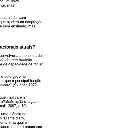
 de um novo
ante, mas
 para lidar com
s que ajudem na adaptação
ue será ensinado, mas
acionais atuais?
esenvolver a autonomia do
ndo de uma tradição
s e da capacidade de tomar
a o auto-governo
o, que a principal função
biente
" (Skinner, 1972,
ue implica em "...
lfabetização e, a partir
rasil, 2007, p.10).
e uma ciência do
. Diante disto,
ente e na qual o
roagem sobre o organismo.