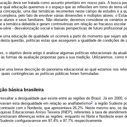
cação deva ser tratada como assunto prioritário em nosso país. A busca p
re qual educação queremos e o espaço que as reflexões em torno do tema v
sta concepção, uma das temáticas recorrentes neste campo de estudos é a qu
complexa, pelo fato de envolver várias dimensões e múltiplos atores: o Esta
os alunos e seus familiares. Não obstante, devemos considerar os cenários ec
e a temática debatida e geram controvérsias em relação ao fracasso escolar
de-série - desvalorização social e baixas perspectivas de futuro profissional 
de uma educação de qualidade só ocorrerá a partir do momento que sejam ado
 desta questão, políticas estas que assegurem a igualdade de condições de
s, o objetivo deste artigo é analisar algumas políticas educacionais da atual
às formas de avaliação propostas para a sua medição. Utilizaremos, como ref
azer uma breve descrição do panorama educacional ao qual estamos nos referi
de quais contingências as políticas públicas foram formuladas.
ão básica brasileira
 ressaltar a desigualdade que existe entre as regiões do Brasil. Já em 2000, 
2
vavam esta desigualdade em relação ao analfabetismo
: a região Sudeste p
ontraste com o Nordeste, que apresentava 26,2%. Neste mesmo ano, os dado
quisas Educacionais Anísio Teixeira (INEP), referentes à taxa de atendiment
nstravam diferenças entre as regiões: enquanto no Norte e Nordeste eram 
e Sudeste configuravamse em 97,4% e 97,7% respectivamente.