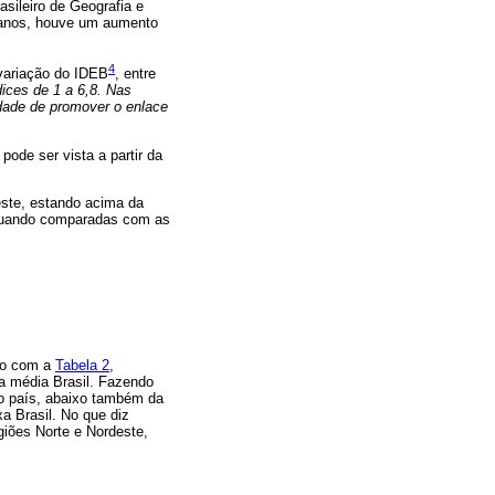
sileiro de Geografia e
4 anos, houve um aumento
4
variação do IDEB
, entre
ices de 1 a 6,8. Nas
idade de promover o enlace
pode ser vista a partir da
este, estando acima da
, quando comparadas com as
do com a
Tabela 2
,
a média Brasil. Fazendo
o país, abaixo também da
a Brasil. No que diz
iões Norte e Nordeste,