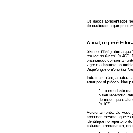
Os dados apresentados nes
de qualidade e que proble
Afinal, o que é Edu
Skinner (1969) afirma que 
um tempo futuro
" (p.402).
ensinandoo comportamento
vigor e adaptarse ao ambi
daquilo que o aluno faz f
Indo mais além, a autora c
atuar por si próprio. Nas p
"... o estudante que
o seu repertório, t
de modo que o alun
(p.163).
Adicionalmente, De Rose (
aprender, mesmo aqueles qu
identifique no repertório 
estudante amadureça, ensi