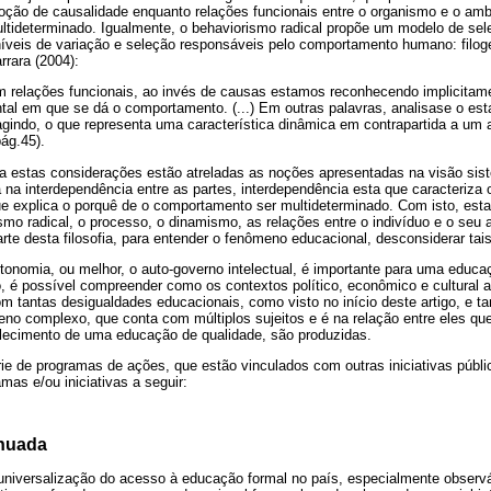
ção de causalidade enquanto relações funcionais entre o organismo e o ambi
tideterminado. Igualmente, o behaviorismo radical propõe um modelo de sel
s níveis de variação e seleção responsáveis pelo comportamento humano: filog
rrara (2004):
 relações funcionais, ao invés de causas estamos reconhecendo implicitame
al em que se dá o comportamento. (...) Em outras palavras, analisase o esta
 agindo, o que representa uma característica dinâmica em contrapartida a um
pág.45).
a estas considerações estão atreladas as noções apresentadas na visão si
ca na interdependência entre as partes, interdependência esta que caracteriza 
que explica o porquê de o comportamento ser multideterminado. Com isto, es
mo radical, o processo, o dinamismo, as relações entre o indivíduo e o seu a
te desta filosofia, para entender o fenômeno educacional, desconsiderar tai
onomia, ou melhor, o auto-governo intelectual, é importante para uma educa
, é possível compreender como os contextos político, econômico e cultural 
m tantas desigualdades educacionais, como visto no início deste artigo, e 
 complexo, que conta com múltiplos sujeitos e é na relação entre eles que
elecimento de uma educação de qualidade, são produzidas.
 de programas de ações, que estão vinculados com outras iniciativas públic
mas e/ou iniciativas a seguir:
inuada
niversalização do acesso à educação formal no país, especialmente observá