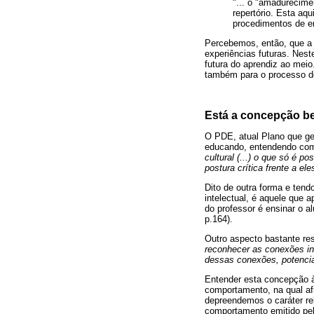
"... o "amadurecim
repertório. Esta aq
procedimentos de e
Percebemos, então, que a 
experiências futuras. Nest
futura do aprendiz ao mei
também para o processo de
Está a concepção be
O PDE, atual Plano que ge
educando, entendendo com
cultural (...) o que só é 
postura crítica frente a ele
Dito de outra forma e tend
intelectual, é aquele que 
do professor é ensinar o al
p.164).
Outro aspecto bastante re
reconhecer as conexões int
dessas conexões, potencia
Entender esta concepção à 
comportamento, na qual af
depreendemos o caráter rel
comportamento emitido pel