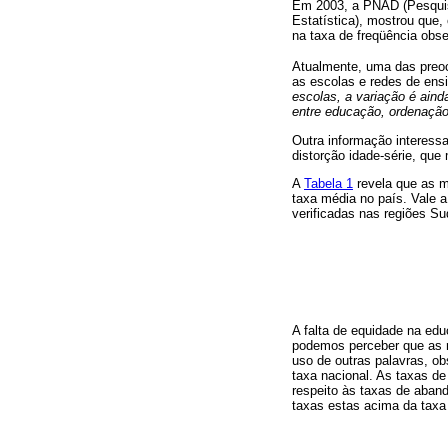
Em 2003, a PNAD (Pesquisa
Estatística), mostrou que
na taxa de freqüência ob
Atualmente, uma das pre
as escolas e redes de ens
escolas, a variação é aind
entre educação, ordenação 
Outra informação interessa
distorção idade-série, que
A
Tabela 1
revela que as m
taxa média no país. Vale 
verificadas nas regiões Su
A falta de equidade na edu
podemos perceber que as r
uso de outras palavras, o
taxa nacional. As taxas de
respeito às taxas de aban
taxas estas acima da taxa