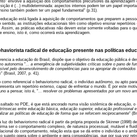
ento" envolve a aquisição dos comportamentos precursores da aprendizagem
uisição é (...) multideterminada: aspectos internos podem ter um papel import
nsino também podem ter um papel fundamental" (p.31).
educação está ligada à aquisição de comportamentos que preparem a pessoa
e sentido, as instituições educacionais têm como objetivo ensinar repertório
o. Assim, as práticas educativas não devem estar somente voltadas para o q
 ensino, isto é, como ocorrerá esta aprendizagem.
haviorista radical de educação presente nas políticas educ
rencia a educação do Brasil, dispõe que o objetivo da educação pública é d
o autonomia "...
a emergência de subjetividades críticas sobre o pano de fu
possível pelo desenvolvimento de competências para se apropriar de conteúdo
s
" (Brasil, 2007, p. 41).
o como referencial o behaviorismo radical, o indivíduo autônomo, ou apto par
apresenta um repertório extenso, capaz de enfrentar o mundo. É por este motiv
uno a pensar, isto é, "...
resolver os problemas apresentados por um novo am
ssaltado no PDE, é que está ancorado numa visão sistêmica de educação, o q
rínsecas entre educação básica, educação superior, educação profissional e a
lizar as políticas de educação de forma que se reforcem reciprocamente
" (B
luz do behaviorismo radical é partir da própria proposta de Skinner (1998) d
irma ser o comportamento complexo, de natureza processual, mutável e fluido
acional do comportamento, relação esta que se dá entre o indivíduo e o ambi
o sujeito opera sobre o ambiente e gera conseqüências, que por sua vez ret