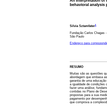
An interpretation of
behavioral analysis 
1
Silvia Sztamfater
Fundação Carlos Chagas - 
São Paulo
Endereço para correspond
RESUMO
Muitas são as questões qu
abordagem que embasa as d
garantia de uma educação 
a igualdade de condições d
fazer uma análise, fundam
contidas no Plano de Dese
propostas para a sua medi
pagamento por desempenho.
que comprova a complexid