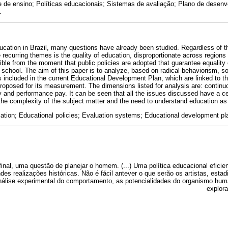
 de ensino; Políticas educacionais; Sistemas de avaliação; Plano de desen
.
cation in Brazil, many questions have already been studied. Regardless of t
 recurring themes is the quality of education, disproportionate across regions o
sible from the moment that public policies are adopted that guarantee equality
school. The aim of this paper is to analyze, based on radical behaviorism, s
s included in the current Educational Development Plan, which are linked to th
oposed for its measurement. The dimensions listed for analysis are: continu
 and performance pay. It can be seen that all the issues discussed have a ce
 the complexity of the subject matter and the need to understand education as 
ation; Educational policies; Evaluation systems; Educational development pl
final, uma questão de planejar o homem. (...) Uma política educacional eficien
des realizações históricas. Não é fácil antever o que serão os artistas, estadi
nálise experimental do comportamento, as potencialidades do organismo h
explora