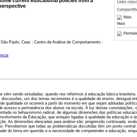
 some current educational policies from a
Links rela
perspective
Compartilh
Mais
Mais
Permali
São Paulo; Ceac - Centro de Análise do Comportamento -
encia
e vêm sendo estudadas, quando nos referimos à educação básica brasileira.
iscussões, um dos temas recorrentes é a qualidade do ensino, desigual entr
de qualidade só ocorrerá a partir do momento em que sejam adotadas políti
e acesso e permanência dos alunos na escola. À luz destas constatações, o 
entada no behaviorismo radical, de algumas dimensões das políticas educaci
nvolvimento da Educação, que estejam ligadas à qualidade da educação e à
ção. As dimensões elencadas para análise são: progressão continuada, avali
 Percebemos que todas as problemáticas discutidas têm um ponto central: o
ade do tema em questão e a necessidade de compreender a educação, enquan