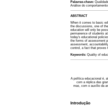
Palavras-chave:
Qualidade
Análise do comportamento
ABSTRACT
When it comes to basic edu
the discussions, one of the
education will only be pos
permanence of students at 
today's educational policie
the forms of assessment pr
assessment, accountability
control, a fact that proves
Keywords:
Quality of educ
A política educacional é, a
com a réplica das gran
mas, com o auxílio da a
Introdução