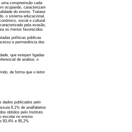
or uma compreensão cada
êm ocupando, caracterizam
alidade do ensino. Tratase
do, o sistema educacional,
onômico, social e cultural
 caracterizado pela evasão,
para os menos favorecidos.
tadas políticas públicas
 acesso e permanência dos
idade, que estejam ligadas
erencial de análise, o
ndo, de forma que o leitor
os dados publicados pelo
ossuia 8,1% de analfabetos
s obtidos pelo Instituto
o escolar no ensino
de 93,4% e 95,2%