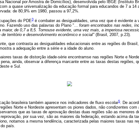
 Nacional por Amostra de Domicílios), desenvolvida pelo IBGE (Instituto Bra
, com a quase universalização da educação formal para educandos de 7 a 1
servada: de 80,9% em 1980, passou a 97,2%.
3
ocupações do PDE
é combater as desigualdades, uma vez que é evidente a 
ino. Fazendo uso das palavras do Plano "...
foram encontrados nas redes, índ
a maior, de 0,7 a 8,5. Tornouse evidente, uma vez mais, a imperiosa necess
de território e desenvolvimento econômico e social"
(Brasil, 2007, p.23).
nte, que contrasta as desigualdades educacionais entre as regiões do Brasil, 
 mostra a adequação entre a série e a idade do aluno.
aiores taxas de distorção idade-série encontramse nas regiões Norte e Nord
a pena, ainda, observar a diferença marcante entre as taxas destas regiões
deste e Sul.
5
cação brasileira também aparece nos indicadores de fluxo escolar
. De acor
egiões Norte e Nordeste apresentam os piores dados, não condizentes com 
bservamos que as taxas de aprovação destas duas regiões são as menores d
 reprovação, por sua vez, são as maiores da federação, estando acima da tax
dono, notamos a mesma tendência, caracterizada pelas maiores taxas nas reg
 do país.