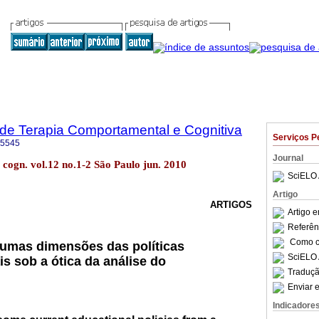
a de Terapia Comportamental e Cognitiva
Serviços P
-5545
Journal
. cogn. vol.12 no.1-2 São Paulo jun. 2010
SciELO 
Artigo
ARTIGOS
Artigo 
Referên
Como ci
gumas dimensões das políticas
SciELO 
s sob a ótica da análise do
Traduçã
Enviar e
Indicadore