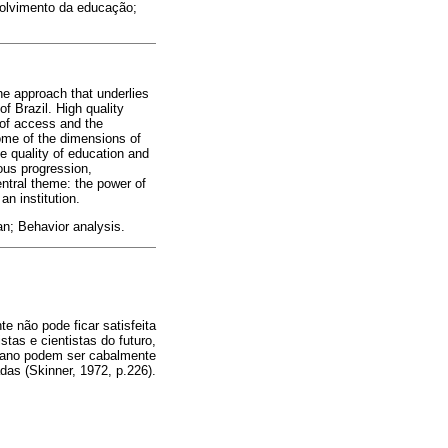
volvimento da educação;
he approach that underlies
f Brazil. High quality
 of access and the
ome of the dimensions of
e quality of education and
ous progression,
ntral theme: the power of
an institution.
an; Behavior analysis.
te não pode ficar satisfeita
stas e cientistas do futuro,
umano podem ser cabalmente
das (Skinner, 1972, p.226).