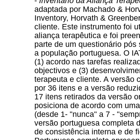
-
Inventário da Aliança Terapê
adaptada por Machado & Horv
Inventory, Horvath & Greenber
cliente. Este instrumento foi u
aliança terapêutica e foi pre
parte de um questionário pós 
a população portuguesa. O IA
(1) acordo nas tarefas realiza
objectivos e (3) desenvolvime
terapeuta e cliente. A versão 
por 36 itens e a versão reduz
17 itens retirados da versão or
posiciona de acordo com uma e
(desde 1- "nunca" a 7 - "sempr
versão portuguesa completa 
de consistência interna e de 