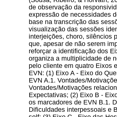
de observação da responsivida
expressão de necessidades do 
base na transcrição das sess
visualização das sessões iden
interjeições, choro, silêncios
que, apesar de não serem impr
reforçar a identificação dos
organiza a multiplicidade de
pelo cliente em quatro Eixos 
EVN: (1) Eixo A - Eixo do Qu
EVN A.1. Vontades/Motivaçõe
Vontades/Motivações relacio
Expectativas; (2) Eixo B - Ei
os marcadores de EVN B.1. Dif
Dificuldades interpessoais e 
self; (3) Eixo C - Eixo das H