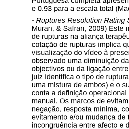
Portuguesa completa apresen
e 0.93 para a escala total (M
-
Ruptures Resolution Rating
Muran, & Safran, 2009) Este ma
de rupturas na aliança terapê
cotação de rupturas implica qu
visualização do vídeo à pre
observado uma diminuição da 
objectivos ou da ligação entre
juiz identifica o tipo de ruptu
uma mistura de ambos) e o su
conta a definição operacional
manual. Os marcos de evitame
negação, resposta mínima, com
evitamento e/ou mudança de t
incongruência entre afecto e d