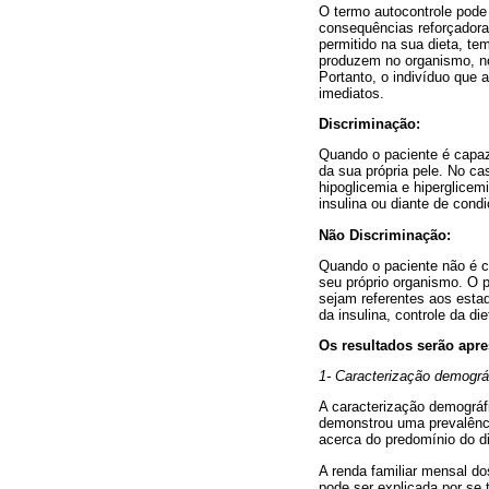
O termo autocontrole pode
consequências reforçadoras
permitido na sua dieta, t
produzem no organismo, no 
Portanto, o indivíduo que 
imediatos.
Discriminação:
Quando o paciente é capaz 
da sua própria pele. No c
hipoglicemia e hiperglice
insulina ou diante de condi
Não Discriminação:
Quando o paciente não é ca
seu próprio organismo. O p
sejam referentes aos esta
da insulina, controle da die
Os resultados serão apre
1- Caracterização demográ
A caracterização demográfi
demonstrou uma prevalênci
acerca do predomínio do d
A renda familiar mensal do
pode ser explicada por se