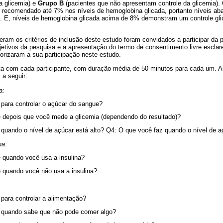
a glicemia) e
Grupo B
(pacientes que não apresentam controle da glicemia). 
or recomendado até 7% nos níveis de hemoglobina glicada, portanto níveis a
. E, níveis de hemoglobina glicada acima de 8% demonstram um controle gl
ram os critérios de inclusão deste estudo foram convidados a participar da 
etivos da pesquisa e a apresentação do termo de consentimento livre esclare
torizaram a sua participação neste estudo.
sta com cada participante, com duração média de 50 minutos para cada um. 
 a seguir:
a:
para controlar o açúcar do sangue?
 depois que você mede a glicemia (dependendo do resultado)?
quando o nível de açúcar está alto? Q4: O que você faz quando o nível de a
na:
 quando você usa a insulina?
 quando você não usa a insulina?
para controlar a alimentação?
 quando sabe que não pode comer algo?