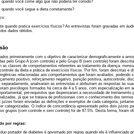
 quando você come algo que não poderia ter comido?
 quando você segue a dieta corretamente?
ico:
te quando pratica exercícios físicos? As entrevistas foram gravadas em áud
e dos dados obtidos.
ssão
sados primeiramente com o objetivo de caracterizar demograficamente a amo
das pelo Grupo A (com controle) e pelo Grupo B (sem controle) foram descrita
 as classes de comportamentos referentes ao tratamento da doença: mensur
controle da dieta e prática de exercícios físicos. Por fim, foram descritas e d
tingências relacionadas aos comportamentos que foram avaliados, podendo 
rçamento positivo, reforçamento negativo, punição positiva, autocontrole, dis
, separadamente, analisaram as entrevistas e atribuíram as respostas às sua
foram psicólogos formados há cerca de 4 a 5 anos, com especialização em 
mportamental; pré-requisitos que dispensaram a necessidade de treinamento p
ealizadas, já que se tratava de profissionais com o conhecimento dos termos
juízes foram enviadas as definições e exemplos de cada categoria, juntam
er categorizadas. O índice de concordância apresentado pelos dois juízes pa
s grupos (com controle e sem controle) foi de 87.5%. Desta forma, foram of
o por regras:
uo portador de diabetes é governado por regras quando ele é influenciado pr