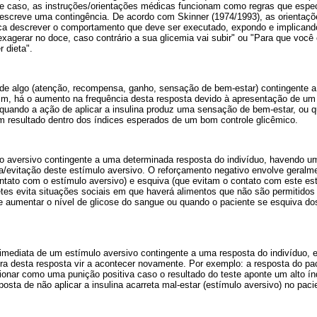
e caso, as instruções/orientações médicas funcionam como regras que espe
 descreve uma contingência. De acordo com Skinner (1974/1993), as orientaçõ
ca descrever o comportamento que deve ser executado, expondo e implicand
agerar no doce, caso contrário a sua glicemia vai subir" ou "Para que você 
 dieta".
de algo (atenção, recompensa, ganho, sensação de bem-estar) contingente 
sim, há o aumento na frequência desta resposta devido à apresentação de u
: quando a ação de aplicar a insulina produz uma sensação de bem-estar, ou
um resultado dentro dos índices esperados de um bom controle glicêmico.
lgo aversivo contingente a uma determinada resposta do indivíduo, havendo 
da/evitação deste estímulo aversivo. O reforçamento negativo envolve geralm
ntato com o estímulo aversivo) e esquiva (que evitam o contato com este es
tes evita situações sociais em que haverá alimentos que não são permitidos 
aumentar o nível de glicose do sangue ou quando o paciente se esquiva do
mediata de um estímulo aversivo contingente a uma resposta do indivíduo, e
tura desta resposta vir a acontecer novamente. Por exemplo: a resposta do p
ionar como uma punição positiva caso o resultado do teste aponte um alto ín
osta de não aplicar a insulina acarreta mal-estar (estímulo aversivo) no paci