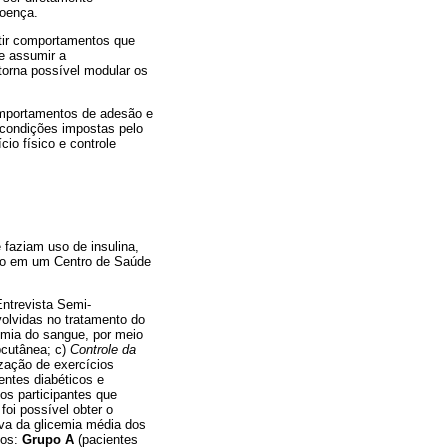
doença.
tir comportamentos que
te assumir a
torna possível modular os
comportamentos de adesão e
 condições impostas pelo
io físico e controle
e faziam uso de insulina,
co em um Centro de Saúde
ntrevista Semi-
olvidas no tratamento do
emia do sangue, por meio
bcutânea; c)
Controle da
zação de exercícios
entes diabéticos e
os participantes que
oi possível obter o
iva da glicemia média dos
pos:
Grupo A
(pacientes