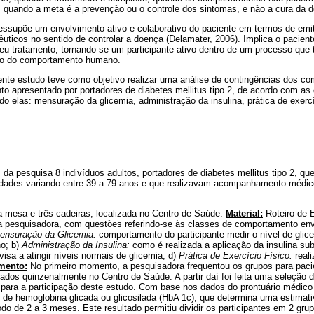
, quando a meta é a prevenção ou o controle dos sintomas, e não a cura da 
essupõe um envolvimento ativo e colaborativo do paciente em termos de emi
uticos no sentido de controlar a doença (Delamater, 2006). Implica o pacien
eu tratamento, tornando-se um participante ativo dentro de um processo que 
eio do comportamento humano.
ente estudo teve como objetivo realizar uma análise de contingências dos 
to apresentado por portadores de diabetes mellitus tipo 2, de acordo com as
o elas: mensuração da glicemia, administração da insulina, prática de exercíc
 da pesquisa 8 indivíduos adultos, portadores de diabetes mellitus tipo 2, qu
dades variando entre 39 a 79 anos e que realizavam acompanhamento médi
mesa e três cadeiras, localizada no Centro de Saúde.
Material:
Roteiro de E
la pesquisadora, com questões referindo-se às classes de comportamento env
ensuração da Glicemia:
comportamento do participante medir o nível de glic
o; b)
Administração da Insulina:
como é realizada a aplicação da insulina su
isa a atingir níveis normais de glicemia; d)
Prática de Exercício Físico:
reali
mento:
No primeiro momento, a pesquisadora frequentou os grupos para paci
zados quinzenalmente no Centro de Saúde. A partir daí foi feita uma seleção d
para a participação deste estudo. Com base nos dados do prontuário médico f
 de hemoglobina glicada ou glicosilada (HbA 1c), que determina uma estimat
do de 2 a 3 meses. Este resultado permitiu dividir os participantes em 2 gru