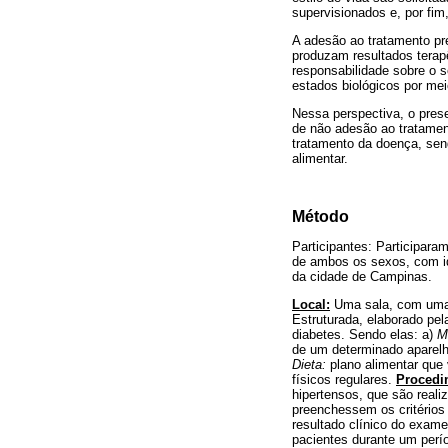
supervisionados e, por fim
A adesão ao tratamento pr
produzam resultados terapê
responsabilidade sobre o s
estados biológicos por m
Nessa perspectiva, o pres
de não adesão ao tratamen
tratamento da doença, send
alimentar.
Método
Participantes: Participaram
de ambos os sexos, com i
da cidade de Campinas.
Local:
Uma sala, com uma 
Estruturada, elaborado pe
diabetes. Sendo elas: a)
M
de um determinado aparelh
Dieta:
plano alimentar que v
físicos regulares.
Procedi
hipertensos, que são reali
preenchessem os critérios 
resultado clínico do exame
pacientes durante um perío