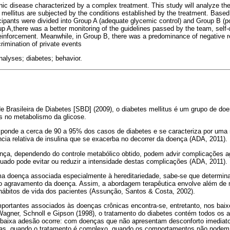
onic disease characterized by a complex treatment. This study will analyze the
s mellitus are subjected by the conditions established by the treatment. Based
cipants were divided into Group A (adequate glycemic control) and Group B (p
up A,there was a better monitoring of the guidelines passed by the team, self-
reinforcement. Meanwhile, in Group B, there was a predominance of negative 
rimination of private events
alyses; diabetes; behavior.
 Brasileira de Diabetes [SBD] (2009), o diabetes mellitus é um grupo de do
s no metabolismo da glicose.
esponde a cerca de 90 a 95% dos casos de diabetes e se caracteriza por uma 
ência relativa de insulina que se exacerba no decorrer da doença (ADA, 2011).
nça, dependendo do controle metabólico obtido, podem advir complicações a
uado pode evitar ou reduzir a intensidade destas complicações (ADA, 2011).
ma doença associada especialmente à hereditariedade, sabe-se que determi
 o agravamento da doença. Assim, a abordagem terapêutica envolve além de
hábitos de vida dos pacientes (Assunção, Santos & Costa, 2002).
ortantes associados às doenças crônicas encontra-se, entretanto, nos baix
agner, Schnoll e Gipson (1998), o tratamento do diabetes contém todos os 
 a baixa adesão ocorre: com doenças que não apresentam desconforto imedia
tadas, quando o tratamento é complexo, quando os comportamentos não podem