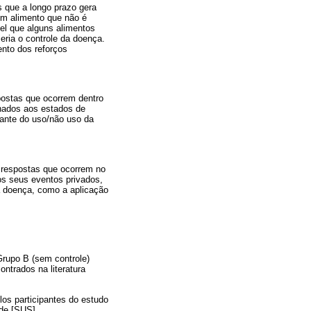
s que a longo prazo gera
um alimento que não é
el que alguns alimentos
eria o controle da doença.
ento dos reforços
postas que ocorrem dentro
onados aos estados de
iante do uso/não uso da
u respostas que ocorrem no
os seus eventos privados,
a doença, como a aplicação
Grupo B (sem controle)
trados na literatura
los participantes do estudo
úde [SUS].