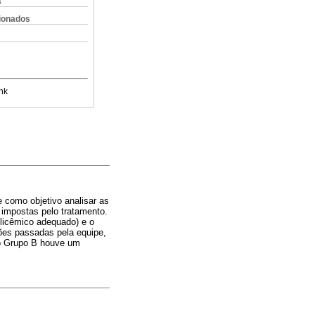
s
cionados
nk
 como objetivo analisar as
 impostas pelo tratamento.
glicêmico adequado) e o
ões passadas pela equipe,
no Grupo B houve um