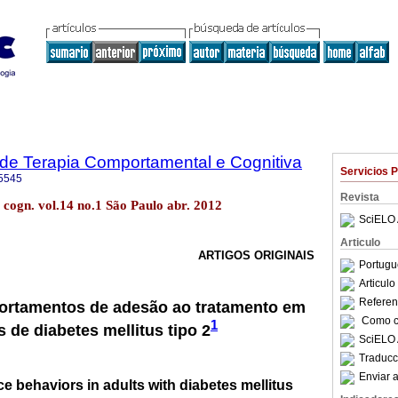
a de Terapia Comportamental e Cognitiva
Servicios 
5545
Revista
. cogn. vol.14 no.1 São Paulo abr. 2012
SciELO 
Articulo
ARTIGOS ORIGINAIS
Portugu
Articul
Referenc
ortamentos de adesão ao tratamento em
Como ci
1
 de diabetes mellitus tipo 2
SciELO 
Traducc
Enviar a
e behaviors in adults with diabetes mellitus