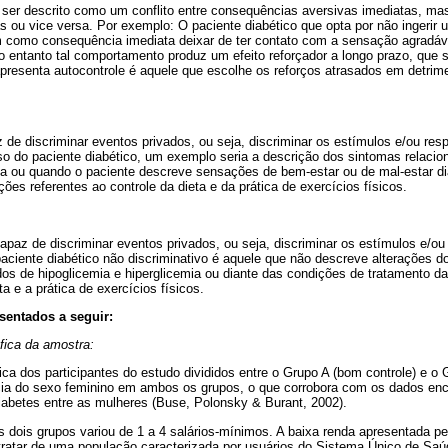
 ser descrito como um conflito entre consequências aversivas imediatas, ma
 ou vice versa. Por exemplo: O paciente diabético que opta por não ingerir 
em como consequência imediata deixar de ter contato com a sensação agradáv
entanto tal comportamento produz um efeito reforçador a longo prazo, que s
apresenta autocontrole é aquele que escolhe os reforços atrasados em detrim
de discriminar eventos privados, ou seja, discriminar os estímulos e/ou res
aso do paciente diabético, um exemplo seria a descrição dos sintomas relaci
mia ou quando o paciente descreve sensações de bem-estar ou de mal-estar d
ções referentes ao controle da dieta e da prática de exercícios físicos.
paz de discriminar eventos privados, ou seja, discriminar os estímulos e/o
aciente diabético não discriminativo é aquele que não descreve alterações d
dos de hipoglicemia e hiperglicemia ou diante das condições de tratamento d
ta e a prática de exercícios físicos.
sentados a seguir:
fica da amostra:
ca dos participantes do estudo divididos entre o Grupo A (bom controle) e o 
a do sexo feminino em ambos os grupos, o que corrobora com os dados encon
iabetes entre as mulheres (Buse, Polonsky & Burant, 2002).
s dois grupos variou de 1 a 4 salários-mínimos. A baixa renda apresentada pe
 tratar de uma população caracterizada por usuários do Sistema Único de Sa