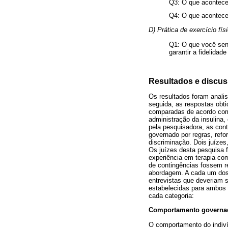
Q3: O que acontece
Q4: O que acontece
D) Prática de exercício fís
Q1: O que você sen
garantir a fidelidad
Resultados e discu
Os resultados foram anali
seguida, as respostas obti
comparadas de acordo com
administração da insulina, 
pela pesquisadora, as con
governado por regras, refo
discriminação. Dois juízes
Os juízes desta pesquisa 
experiência em terapia co
de contingências fossem r
abordagem. A cada um dos 
entrevistas que deveriam s
estabelecidas para ambos o
cada categoria:
Comportamento governad
O comportamento do indivíd