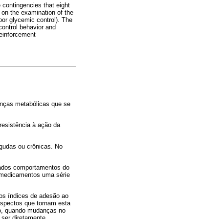
 contingencies that eight
 on the examination of the
oor glycemic control). The
control behavior and
reinforcement
enças metabólicas que se
resistência à ação da
gudas ou crônicas. No
nados comportamentos do
 medicamentos uma série
os índices de adesão ao
aspectos que tornam esta
to, quando mudanças no
 ser diretamente