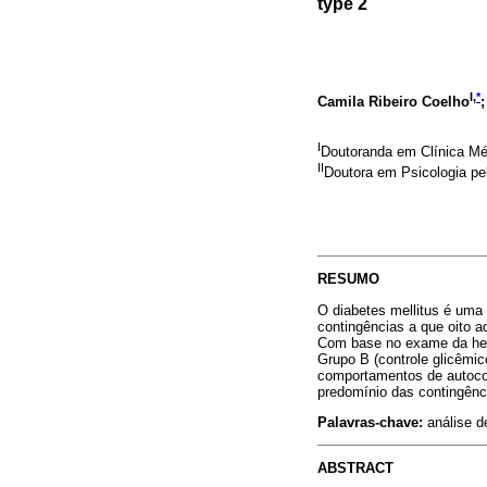
type 2
I,
*
Camila Ribeiro Coelho
I
Doutoranda em Clínica M
II
Doutora em Psicologia pe
RESUMO
O diabetes mellitus é uma
contingências a que oito a
Com base no exame da hemog
Grupo B (controle glicêmi
comportamentos de autocon
predomínio das contingênc
Palavras-chave:
análise d
ABSTRACT