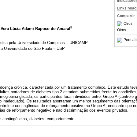
Indicadore
Links rela
Compartir
Otros
II
; Vera Lúcia Adami Raposo do Amaral
Otros
Permali
édica pela Universidade de Campinas – UNICAMP
la Universidade de São Paulo – USP
 doença crônica, caracterizada por um tratamento complexo. Este estudo teve
dultos portadores de diabetes tipo 2 estariam submetidos frente às condições
lobina glicada, os participantes foram divididos entre: Grupo A (controle 
co inadequado). Os resultados apontaram um melhor seguimento das orientaç
trole e contingências de reforçamento positivo no Grupo A, enquanto que 
ias de reforçamento negativo e não discriminação dos eventos privados.
e contingências; diabetes; comportamento.