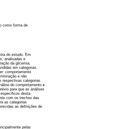
io como forma de
stra do estudo. Em
s, analisadas e
ação da glicemia,
ivididas em categorias,
ser: comportamento
criminação e não
s respectivas categorias.
análise do comportamento e
révio para que as análises
 específicos desta
ente com os trechos das
ra as categorias
erecidas as definições de
incipalmente pelas