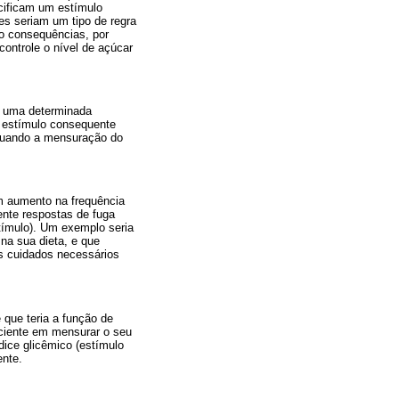
cificam um estímulo
es seriam um tipo de regra
o consequências, por
controle o nível de açúcar
a uma determinada
m estímulo consequente
 quando a mensuração do
um aumento na frequência
ente respostas de fuga
tímulo). Um exemplo seria
na sua dieta, e que
s cuidados necessários
 que teria a função de
aciente em mensurar o seu
dice glicêmico (estímulo
ente.