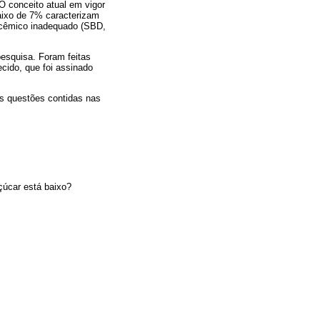
O conceito atual em vigor
baixo de 7% caracterizam
icêmico inadequado (SBD,
pesquisa. Foram feitas
cido, que foi assinado
As questões contidas nas
çúcar está baixo?