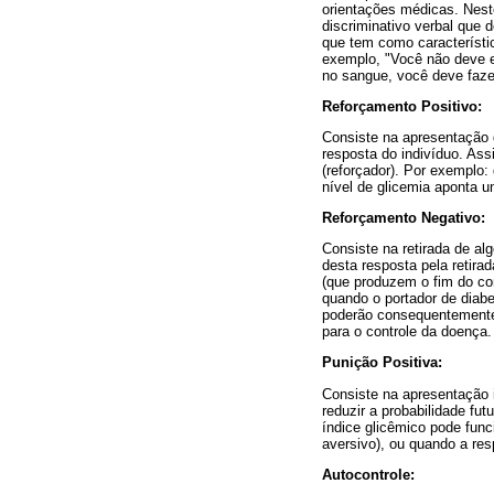
orientações médicas. Nest
discriminativo verbal que
que tem como característi
exemplo, "Você não deve ex
no sangue, você deve fazer
Reforçamento Positivo:
Consiste na apresentação 
resposta do indivíduo. As
(reforçador). Por exemplo
nível de glicemia aponta 
Reforçamento Negativo:
Consiste na retirada de a
desta resposta pela retira
(que produzem o fim do co
quando o portador de diabe
poderão consequentemente 
para o controle da doença.
Punição Positiva:
Consiste na apresentação i
reduzir a probabilidade fu
índice glicêmico pode func
aversivo), ou quando a resp
Autocontrole: