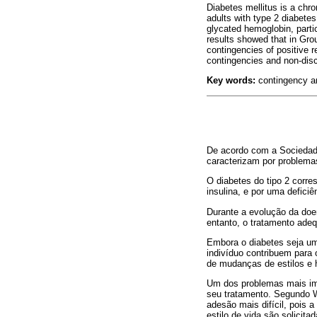
Diabetes mellitus is a chr
adults with type 2 diabete
glycated hemoglobin, parti
results showed that in Gro
contingencies of positive 
contingencies and non-disc
Key words:
contingency an
De acordo com a Sociedade
caracterizam por problema
O diabetes do tipo 2 corr
insulina, e por uma defici
Durante a evolução da doe
entanto, o tratamento adeq
Embora o diabetes seja u
indivíduo contribuem para
de mudanças de estilos e 
Um dos problemas mais imp
seu tratamento. Segundo W
adesão mais difícil, pois
estilo de vida são solici