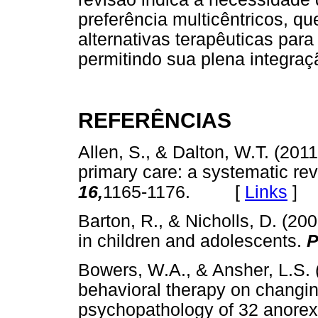
preferência multicêntricos, qu
alternativas terapêuticas par
permitindo sua plena integra
REFERÊNCIAS
Allen, S., & Dalton, W.T. (2011
primary care: a systematic re
16,
1165-1176. [
Links
]
Barton, R., & Nicholls, D. (2
in children and adolescents.
P
Bowers, W.A., & Ansher, L.S. 
behavioral therapy on changi
psychopathology of 32 anorexi