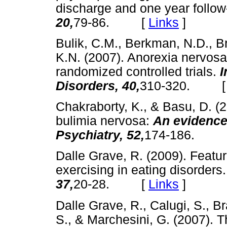
discharge and one year follo
20,
79-86. [
Links
]
Bulik, C.M., Berkman, N.D., B
K.N. (2007). Anorexia nervosa
randomized controlled trials.
I
Disorders, 40,
310-320. 
Chakraborty, K., & Basu, D. 
bulimia nervosa:
An evidence
Psychiatry, 52,
174-186. 
Dalle Grave, R. (2009). Feat
exercising in eating disorders.
37,
20-28. [
Links
]
Dalle Grave, R., Calugi, S., B
S., & Marchesini, G. (2007). Th