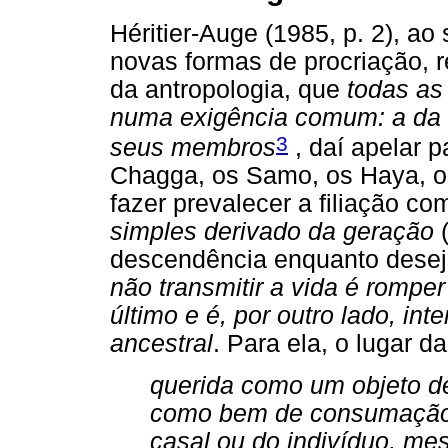
Héritier-Auge (1985, p. 2), a
novas formas de procriação, r
da antropologia, que
todas a
numa exigência comum: a da 
3
seus membros
, daí apelar p
Chagga, os Samo, os Haya, os 
fazer prevalecer a filiação c
simples derivado da geração
(
descendência enquanto desejo
não transmitir a vida é rompe
último e é, por outro lado, int
ancestral
. Para ela, o lugar d
querida como um objeto de
como bem de consumação e
casal ou do indivíduo, mes