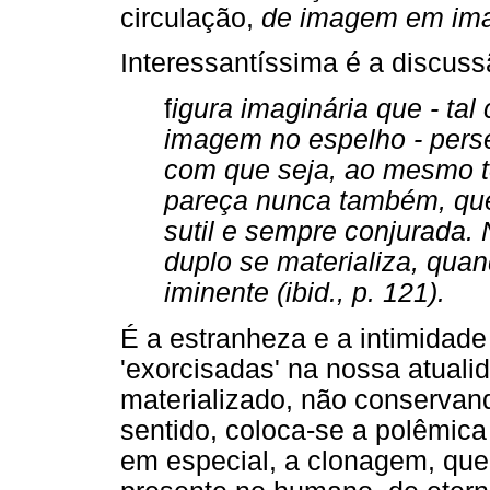
circulação,
de imagem em ima
Interessantíssima é a discuss
f
igura imaginária que - ta
imagem no espelho - perse
com que seja, ao mesmo 
pareça nunca também, qu
sutil e sempre conjurada
duplo se materializa, quand
iminente (ibid., p. 121).
É a estranheza e a intimidad
'exorcisadas' na nossa atuali
materializado, não conservan
sentido, coloca-se a polêmica
em especial, a clonagem, que