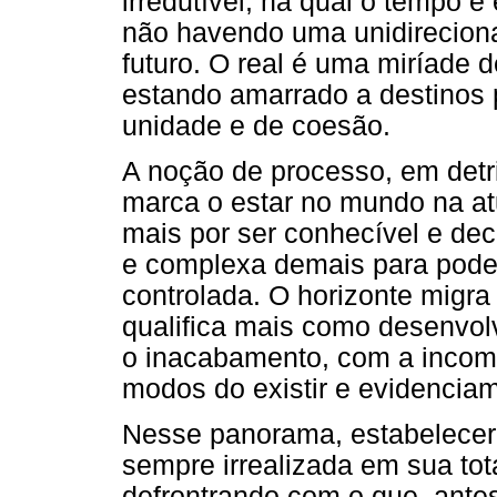
irredutível, na qual o tempo é
não havendo uma unidireciona
futuro. O real é uma miríade 
estando amarrado a destinos p
unidade e de coesão.
A noção de processo, em detr
marca o estar no mundo na at
mais por ser conhecível e deci
e complexa demais para poder
controlada. O horizonte migra
qualifica mais como desenvol
o inacabamento, com a incomp
modos do existir e evidenciam 
Nesse panorama, estabelecer o
sempre irrealizada em sua tota
defrontrando com o que, antes