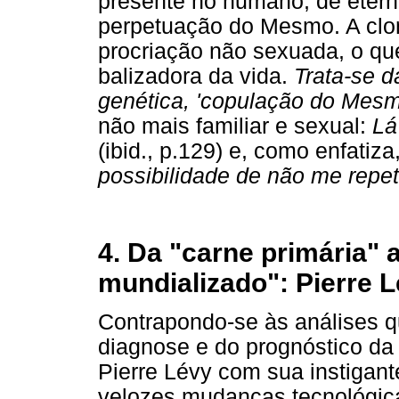
presente no humano, de eterna
perpetuação do Mesmo. A cl
procriação não sexuada, o qu
balizadora da vida.
Trata-se d
genética, 'copulação do Mes
não mais familiar e sexual:
Lá
(ibid., p.129) e, como enfatiza
possibilidade de não me repetir
4. Da "carne primária" 
mundializado": Pierre 
Contrapondo-se às análises q
diagnose e do prognóstico da
Pierre Lévy com sua instigant
velozes mudanças tecnológic