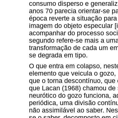
consumo disperso e generaliz
anos 70 parecia orientar-se p
época reverte a situação par
imagem do objeto especular [i
acompanhar do processo socio
segundo refere-se mais a uma 
transformação de cada um em 
se degrada em tipo.
O que entra em colapso, neste
elemento que veicula o gozo, 
que o torna descontínuo, que
que Lacan (1968) chamou de si
neurótico do gozo funciona, 
periódica, uma divisão contí
não assimilável ao saber. Nes
se o saber, decomposto em ci