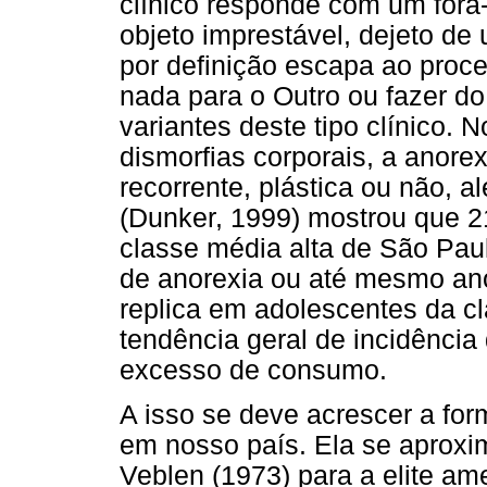
clínico responde com um fora-d
objeto imprestável, dejeto d
por definição escapa ao proce
nada para o Outro ou fazer do
variantes deste tipo clínico.
dismorfias corporais, a anore
recorrente, plástica ou não, 
(Dunker, 1999) mostrou que 
classe média alta de São Paul
de anorexia ou até mesmo an
replica em adolescentes da c
tendência geral de incidênci
excesso de consumo.
A isso se deve acrescer a for
em nosso país. Ela se aproxim
Veblen (1973) para a elite am