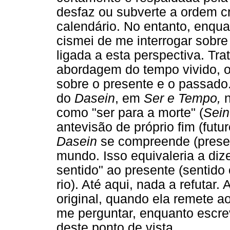
desfaz ou subverte a ordem cr
calendário. No entanto, enqua
cismei de me interrogar sobr
ligada a esta perspectiva. Tra
abordagem do tempo vivido, o 
sobre o presente e o passado
do
Dasein
, em
Ser e Tempo,
n
como "ser para a morte" (
Sein
antevisão de próprio fim (fut
Dasein
se compreende (presen
mundo. Isso equivaleria a diz
sentido" ao presente (sentid
rio). Até aqui, nada a refutar.
original, quando ela remete ao
me perguntar, enquanto escrev
deste ponto de vista.