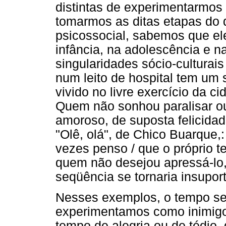
distintas de experimentarmos
tomarmos as ditas etapas do 
psicossocial, sabemos que ele
infância, na adolescência e n
singularidades sócio-culturai
num leito de hospital tem um
vivido no livre exercício da ci
Quem não sonhou paralisar o
amoroso, de suposta felicid
"Olê, olá", de Chico Buarque,
vezes penso / que o próprio te
quem não desejou apressá-lo,
seqüência se tornaria insupor
Nesses exemplos, o tempo se 
experimentamos como inimigo
tempo de alegria ou de tédio,