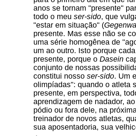
anos se tornam "presente" pa
todo o meu
ser-sido
, que vul
"estar em situação" (
Gegenwa
presente. Mas esse não se c
uma série homogênea de "ago
um ao outro. Isto porque ca
presente, porque o
Dasein
cap
conjunto de nossas possibili
constitui nosso
ser-sido
. Um e
olimpíadas": quando o atleta s
presente, em perspectiva, to
aprendizagem de nadador, a
pódio ou fora dele, na próxim
treinador de novos atletas, q
sua aposentadoria, sua velhic