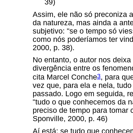
39)
Assim, ele não só preconiza 
da natureza, mas ainda a ante
subjetivo: "se o tempo só vie
como nós poderíamos ter vin
2000, p. 38).
No entanto, o autor nos deixa
divergência entre os fenomenó
3
cita Marcel Conche
, para qu
vez que, para ela e nela, tud
passado. Logo em seguida, rel
"tudo o que conhecemos da nat
preciso de tempo para tomar c
Sponville, 2000, p. 46)
Aí está: se tudo que conhece