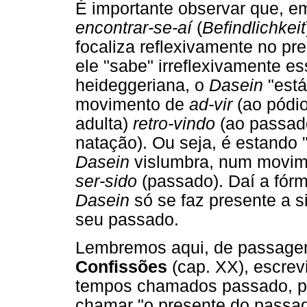
É importante observar que, 
encontrar-se-aí
(
Befindlichkeit
focaliza reflexivamente no pr
ele "sabe" irreflexivamente 
heideggeriana, o
Dasein
"está
movimento de
ad-vir
(ao pódio
adulta)
retro-vindo
(ao passad
natação). Ou seja, é estando 
Dasein
vislumbra, num movime
ser-sido
(passado). Daí a fórm
Dasein
só se faz presente a 
seu passado.
Lembremos aqui, de passagem
Confissões
(cap. XX), escrev
tempos chamados passado, pr
chamar "o presente do passad