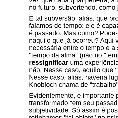
vez que cada qual penetra, a
no futuro, subvertendo, como j
É tal subversão, aliás, que pr
falamos de tempo: ele é capa
é passado. Mas como? Pode-se
naquilo que já ocorreu? Aqui 
necessária entre o tempo e a 
"tempo da alma" (não no "tem
ressignificar
uma experiência
não. Nesse caso, aquilo que "
Nesse caso, aliás, haveria lu
Knobloch chama de "trabalho"
Evidentemente, é importante p
transformado "em seu passad
subjetividade. Só assim é pos
retínhamos "tal objeto" no ps