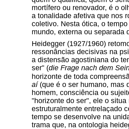
mortífero ou renovador, é o o
a tonalidade afetiva que nos ro
coletivo. Nesta ótica, o temp
mundo, externa ou separada d
Heidegger (1927/1960) retomo
ressonâncias decisivas na psic
a distensão agostiniana do te
ser" (
die Frage nach dem Sei
horizonte de toda compreensã
aí
(que é o ser humano, mas q
homem, consciência ou sujei
"horizonte do ser", ele o sit
estruturalmente entrelaçado 
tempo se desenvolve na unid
trama que, na ontologia heide