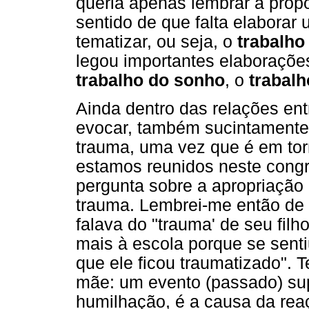
queria apenas lembrar a propo
sentido de que falta elaborar
tematizar, ou seja, o
trabalho
legou importantes elaborações
trabalho do sonho
, o
trabalh
Ainda dentro das relações ent
evocar, também sucintamente,
trauma, uma vez que é em tor
estamos reunidos neste congr
pergunta sobre a apropriaçã
trauma. Lembrei-me então de
falava do "trauma' de seu filh
mais à escola porque se sent
que ele ficou traumatizado".
mãe: um evento (passado) su
humilhação, é a causa da reaç