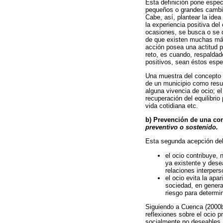
Esta definición pone especi
pequeños o grandes cambios
Cabe, así, plantear la ide
la experiencia positiva de
ocasiones, se busca o se 
de que existen muchas más
acción posea una actitud p
reto, es cuando, respaldad
positivos, sean éstos espe
Una muestra del concepto d
de un municipio como result
alguna vivencia de ocio; e
recuperación del equilibri
vida cotidiana etc.
b) Prevención de una co
preventivo o sostenido.
Esta segunda acepción del 
el ocio contribuye,
ya existente y dese
relaciones interper
el ocio evita la ap
sociedad, en genera
riesgo para determi
Siguiendo a Cuenca (2000b)
reflexiones sobre el ocio 
socialmente no deseables. 