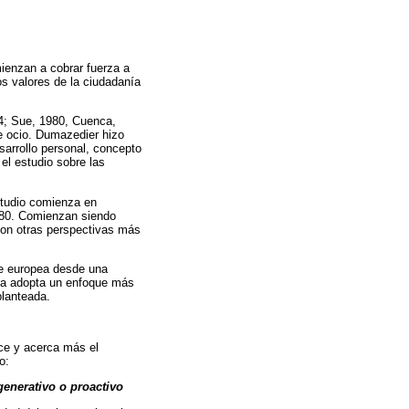
ienzan a cobrar fuerza a
os valores de la ciudadanía
4; Sue, 1980, Cuenca,
de ocio. Dumazedier hizo
arrollo personal, concepto
el estudio sobre las
studio comienza en
s 80. Comienzan siendo
on otras perspectivas más
te europea desde una
ana adopta un enfoque más
planteada.
ece y acerca más el
o:
generativo o proactivo