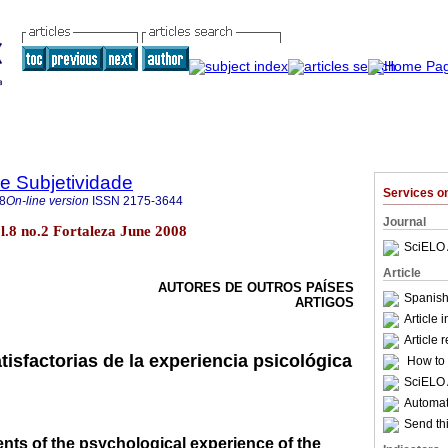
 e Subjetividade
Services 
8
On-line version
ISSN
2175-3644
Journal
l.8 no.2 Fortaleza June 2008
SciELO 
Article
AUTORES DE OUTROS PAÍSES
Spanish
ARTIGOS
Article 
Article 
isfactorias de la experiencia psicológica
How to c
SciELO 
Automati
Send thi
ents of the psychological experience of the