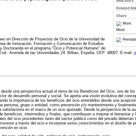
Indicators
Related lin
Share
More
More
peo en Dirección de Proyectos de Ocio de la Universidad de
Permali
Área de Innovación, Formación y Comunicación de Estudios
y Doctoranda en el programa "Ocio y Potencial Humano" de
 End.: Avenida de las Univeridades 24. Bilbao, España. CEP: 48007. E-mail:
m
a desde una perspectiva actual el tema de los Beneficios del Ocio, uno de lo
ctor de desarrollo personal y social. Se aporta una visión evolutiva del conce
yando la importancia de los beneficios del ocio entendidos desde una acepci
una persona, grupo o entidad, como prevención y/o mantenimiento y finalmen
a satisfactoria en el marco de un ocio ajustado. Desde la perspectiva de la au
 beneficios, intermedios y finales, que contribuyen a mejorar el bienestar y l
les del ocio procedentes tanto del sector público como del privado deberían 
overse a través del ocio e incorporar estos conocimientos en el diseño de pol
vención en ocio.