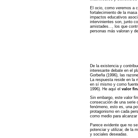
El ocio, como veremos a co
fortalecimiento de la masa
impactos educativos asocia
intervinientes son, junto c
amistades..., los que cont
personas más valoran y de 
De la existencia y contrib
interesante debate en el p
Gorbeña (1996), las razone
La respuesta reside en la 
en sí mismo y como fuente 
1996). He aquí el
valor fin
Sin embargo, este valor fi
consecución de una serie d
fenómeno, esto es, una pot
protagonismo en cada perso
como medio para alcanzar f
Parece evidente que no se d
potenciar y utilizar, de la
y sociales deseadas.