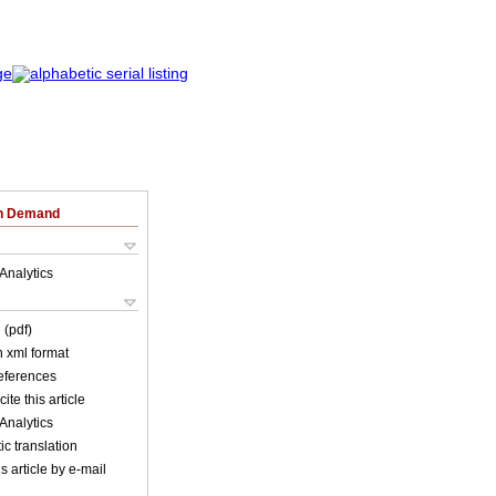
on Demand
Analytics
 (pdf)
in xml format
references
ite this article
Analytics
c translation
s article by e-mail