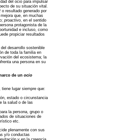
idad del ocio para impulsar
cto de su situación vital.
t
o resultado generado por
na mejora que, en muchas
io;
proactivo
, en el sentido
ersona protagonista de la
portunidad e incluso, como
uede propiciar resultados
del desarrollo sostenible
ón de toda la familia en
rvación del ecosistema; la
enfrenta una persona en su
 marco de un
ocio
 tiene lugar siempre que:
ión, estado o circunstancia
 la salud o de las
para la persona, grupo o
vados de situaciones de
ístico etc.
incide plenamente con sus
sas y/o conductas
evitación y en la creencia