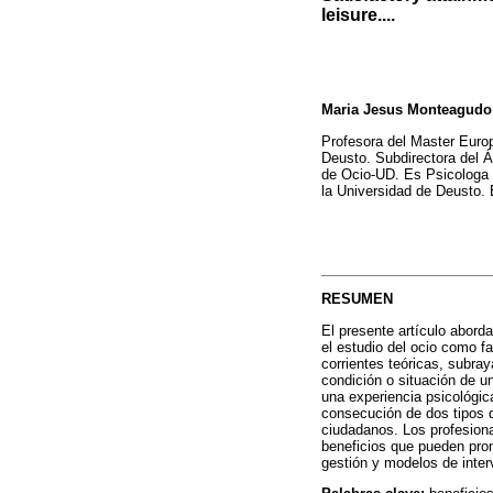
leisure....
Maria Jesus Monteagudo
Profesora del Master Euro
Deusto. Subdirectora del 
de Ocio-UD. Es Psicologa 
la Universidad de Deusto.
RESUMEN
El presente artículo abord
el estudio del ocio como fa
corrientes teóricas, subra
condición o situación de 
una experiencia psicológic
consecución de dos tipos de
ciudadanos. Los profesiona
beneficios que pueden prom
gestión y modelos de inter