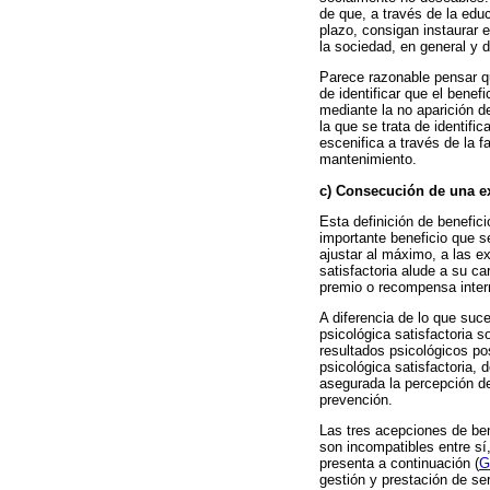
de que, a través de la edu
plazo, consigan instaurar e
la sociedad, en general y 
Parece razonable pensar qu
de identificar que el bene
mediante la no aparición d
la que se trata de identif
escenifica a través de la 
mantenimiento.
c) Consecución de una ex
Esta definición de benefici
importante beneficio que s
ajustar al máximo, a las e
satisfactoria alude a su ca
premio o recompensa inter
A diferencia de lo que suc
psicológica satisfactoria 
resultados psicológicos po
psicológica satisfactoria, 
asegurada la percepción de
prevención.
Las tres acepciones de ben
son incompatibles entre sí,
presenta a continuación (
G
gestión y prestación de se