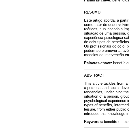
Palabras clave:
beneficios 
RESUMO
Este artigo aborda, a part
como fator de desenvolvime
teóricas, sublinhando a im
situação de uma pessoa, g
experiência psicológica sat
de dois tipos de benefício
Os profissionais do ócio, 
podem se promover através
modelos de intervenção em
Palavras-chave:
benefícios
ABSTRACT
This article tackles from a
a personal and social deve
tendencies, underlining th
situation of a person, grou
psychological experience in
types of benefits, intermedi
leisure, from either publi
introduce this knowledge in
Keywords:
benefits of leisu