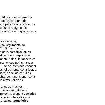
za del ocio como derecho
r cualquier forma de
ocio para toda la población
terés se apoya en la
 o largo plazo, que por sus
ica del ocio,
ncipal argumento de
ión. Sin embargo,
 de la participación en
ndido puede explicarse,
mente física, la manera de
guran el cuerpo humano a
sí, se ha intentado conocer
ial, el aumento de la fuerza
bate, es si los estudios
ar con rigor científico la
e otras variables.
ica, otros muchos,
icionan su estado de
a persona, grupo o sociedad
maneras diferentes a la
mentarios:
beneficios