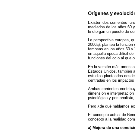
Orígenes y evolució
Existen dos corrientes fun
mediados de los años 60 y 
le otorgan un puesto de cen
La perspectiva europea, q
2000a), plantea la función
famosas en los años 60 y 7
en aquella época difícil d
funciones del ocio al que 
En la versión más america
Estados Unidos, también a 
estudios planteados desde
centradas en los impactos 
Ambas corrientes contribuy
dimensión e interpretación
psicológico y personalista
Pero ¿de qué hablamos ex
El concepto actual de Bene
concepto a la realidad com
a) Mejora de una condici