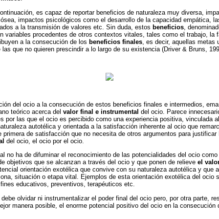
ntinuación, es capaz de reportar beneficios de naturaleza muy diversa, impa
 ósea, impactos psicológicos como el desarrollo de la capacidad empática, la
dos a la transmisión de valores etc. Sin duda, estos
beneficios
, denomina
on variables procedentes de otros contextos vitales, tales como el trabajo, la f
ribuyen a la consecución de los
beneficios finales
, es decir, aquellas metas 
las que no quieren prescindir a lo largo de su existencia (Driver & Bruns, 199
ución del ocio a la consecución de estos beneficios finales e intermedios, em
lano teórico acerca del
valor final e instrumental
del ocio. Parece innecesar
s por las que el ocio es percibido como una experiencia positiva, vinculada al
naturaleza autotélica y orientada a la satisfacción inherente al ocio que rema
primera de satisfacción que no necesita de otros argumentos para justificar
al
del ocio, el ocio por el ocio.
nal no ha de difuminar el reconocimiento de las potencialidades del ocio como
e objetivos que se alcanzan a través del ocio y que ponen de relieve
el valo
encial orientación exotélica que convive con su naturaleza autotélica y que a
na, situación o etapa vital. Ejemplos de esta orientación exotélica del ocio 
ines educativos, preventivos, terapéuticos etc.
ebe olvidar ni instrumentalizar el poder final del ocio pero, por otra parte, re
 mejor manera posible, el enorme potencial positivo del ocio en la consecució