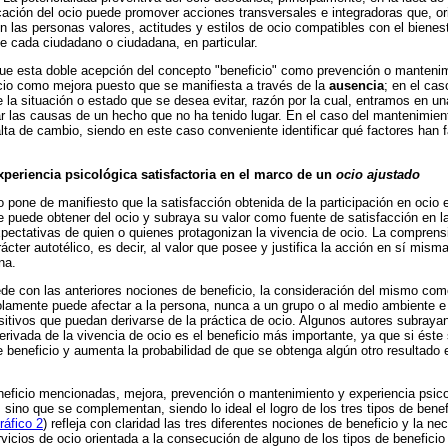
cación del ocio puede promover acciones transversales e integradoras que, or
n las personas valores, actitudes y estilos de ocio compatibles con el bienest
de cada ciudadano o ciudadana, en particular.
e esta doble acepción del concepto "beneficio" como prevención o mantenimi
ficio como mejora puesto que se manifiesta a través de la
ausencia
; en el cas
e la situación o estado que se desea evitar, razón por la cual, entramos en u
icar las causas de un hecho que no ha tenido lugar. En el caso del mantenimien
falta de cambio, siendo en este caso conveniente identificar qué factores han 
periencia psicológica satisfactoria en el marco de un
ocio ajustado
o pone de manifiesto que la satisfacción obtenida de la participación en ocio 
e puede obtener del ocio y subraya su valor como fuente de satisfacción en 
xpectativas de quien o quienes protagonizan la vivencia de ocio. La comprens
rácter autotélico, es decir, al valor que posee y justifica la acción en sí mis
na.
ede con las anteriores nociones de beneficio, la consideración del mismo co
solamente puede afectar a la persona, nunca a un grupo o al medio ambiente e 
sitivos que puedan derivarse de la práctica de ocio. Algunos autores subrayan
derivada de la vivencia de ocio es el beneficio más importante, ya que si éste
 beneficio y aumenta la probabilidad de que se obtenga algún otro resultado 
eficio mencionadas, mejora, prevención o mantenimiento y experiencia psicol
 sino que se complementan, siendo lo ideal el logro de los tres tipos de benef
ráfico 2
) refleja con claridad las tres diferentes nociones de beneficio y la ne
rvicios de ocio orientada a la consecución de alguno de los tipos de benefici