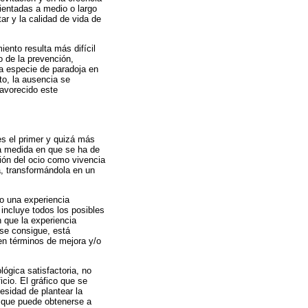
ientadas a medio o largo
ar y la calidad de vida de
ento resulta más difícil
o de la prevención,
na especie de paradoja en
to, la ausencia se
favorecido este
es el primer y quizá más
la medida en que se ha de
ión del ocio como vivencia
ma, transformándola en un
mo una experiencia
incluye todos los posibles
 que la experiencia
 se consigue, está
en términos de mejora y/o
ógica satisfactoria, no
icio. El gráfico que se
cesidad de plantear la
o que puede obtenerse a