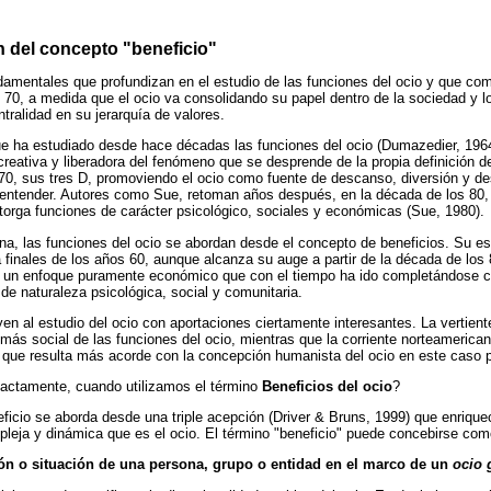
n del concepto "beneficio"
damentales que profundizan en el estudio de las funciones del ocio y que com
70, a medida que el ocio va consolidando su papel dentro de la sociedad y l
tralidad en su jerarquía de valores.
ue ha estudiado desde hace décadas las funciones del ocio (Dumazedier, 196
 creativa y liberadora del fenómeno que se desprende de la propia definición 
0, sus tres D, promoviendo el ocio como fuente de descanso, diversión y des
e entender. Autores como Sue, retoman años después, en la década de los 80, 
otorga funciones de carácter psicológico, sociales y económicas (Sue, 1980).
na, las funciones del ocio se abordan desde el concepto de beneficios. Su e
finales de los años 60, aunque alcanza su auge a partir de la década de lo
 un enfoque puramente económico que con el tiempo ha ido completándose c
de naturaleza psicológica, social y comunitaria.
en al estudio del ocio con aportaciones ciertamente interesantes. La vertien
 más social de las funciones del ocio, mientras que la corriente norteameric
, que resulta más acorde con la concepción humanista del ocio en este caso 
actamente, cuando utilizamos el término
Beneficios del ocio
?
ficio se aborda desde una triple acepción (Driver & Bruns, 1999) que enriqu
pleja y dinámica que es el ocio. El término "beneficio" puede concebirse com
ón o situación de una persona, grupo o entidad en el marco de un
ocio 