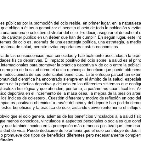
ones públicas por la promoción del ocio reside, en primer lugar, en la naturale
que obliga a éstas a garantizar el acceso al ocio de toda la población y evita
 una persona o colectivo disfrutar del ocio. Es decir, asegurar el derecho al 
s de carácter público en un
deber
que han de cumplir. En según lugar, este in
n temas de ocio es, además de una estrategia política, una estrategia, a medio
 materia de salud, permite evitar importantes costes económicos.
na de las consecuencias más conocidas y habitualmente asociadas a la práct
dades físico deportivas. El impacto positivo del ocio sobre la salud es el pri
 internacionales para promover la práctica deportiva y de ocio entre la poblac
o o mejora de la salud como el único o principal beneficio que puede obtenerse
te reduccionista de sus potenciales beneficios. Este enfoque parcial tan exte
comunidad científica ha encontrado siempre en el ámbito de la salud, especial
acto de la práctica deportiva y del ocio en los diferentes sistemas que confi
turaleza fisiológica y que atienden, por tanto, a parámetros cuantificables. A
sico deportiva en el incremento de la masa ósea, la mejora de la presión arter
los índices de colesterol. Cuestión diferente y motivo de reflexión en otro de
mpactos positivos obtenidos a través del ocio y del deporte han podido demostr
 estos beneficios y la práctica de ocio, aislando convenientemente el influjo d
 obvio que el ocio genera, además de los beneficios vinculados a la salud fís
que menos conocidos, vinculados a aspectos personales o sociales que cond
l, y que también inciden en la percepción más o menos positiva que tiene es
alidad de vida. Puede deducirse de lo anterior que el ocio contribuye de dos 
 o promueve dos tipos de beneficios diferentes pero necesariamente comple
finales
.