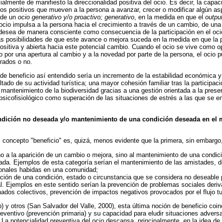
almente de manifiesto la direccionalidad positiva del ocio. Es decir, la capac
 positivos que mueven a la persona a avanzar, crecer o modificar algún aspe
a de un
ocio generativo y/o proactivo; generativo
, en la medida en que el
outpu
l ocio impulsa a la persona hacia el crecimiento a través de un cambio, de u
desea de manera consciente como consecuencia de la participación en el oc
 posibilidades de que este avance o mejora suceda en la medida en que la p
ositiva y abierta hacia este potencial cambio. Cuando el ocio se vive como o
o por una apertura al cambio y a la novedad por parte de la persona, el ocio p
rados o no.
e beneficio así entendido sería un incremento de la estabilidad económica y 
ado de su actividad turística; una mayor cohesión familiar tras la participaci
l mantenimiento de la biodiversidad gracias a una gestión orientada a la prese
o psicofisiológico como superación de las situaciones de estrés a las que se 
ndición no deseada y/o mantenimiento de una condición deseada en el
concepto "beneficio" es, quizá, menos evidente que la primera, sin embargo,
 no a la aparición de un cambio o mejora, sino al mantenimiento de una condic
ada. Ejemplos de esta categoría serían el mantenimiento de las amistades, de
sonales habidas en una comunidad;
arición de una condición, estado o circunstancia que se considera no deseable 
l. Ejemplos en este sentido serían la prevención de problemas sociales deri
nados colectivos, prevención de impactos negativos provocados por el flujo tur
 y otros (San Salvador del Valle, 2000), esta última noción de beneficio co
preventivo (prevención primaria) y su capacidad para eludir situaciones adver
La potencialidad preventiva del ocio descansa, principalmente, en la idea de 