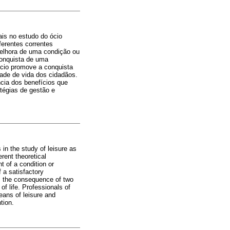
ais no estudo do ócio
ferentes correntes
melhora de uma condição ou
conquista de uma
 ócio promove a conquista
dade de vida dos cidadãos.
ncia dos benefícios que
tégias de gestão e
 in the study of leisure as
rent theoretical
t of a condition or
f a satisfactory
es the consequence of two
of life. Professionals of
eans of leisure and
tion.