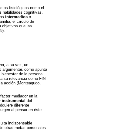
ctos fisiológicos como el
s habilidades cognitivas,
dos
intermedios
o
amilia, el círculo de
u objetivos que las
9).
ana, a su vez, un
io argumentar, como apunta
 bienestar de la persona.
rca su relevancia como FIN
 la acción (Monteagudo,
 factor mediador en la
r instrumental
del
dquiere diferente
surgen al pensar en éste
sulta indispensable
n de otras metas personales