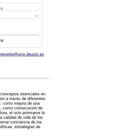
ks
nk
jmonte@ocio.deusto.es
s conceptos esenciales en
pto a través de diferentes
ón: como mejora de una
te, como consecución de
tora, el ocio promueve la
a calidad de vida de los
tomar conciencia de los
íticas, estrategias de