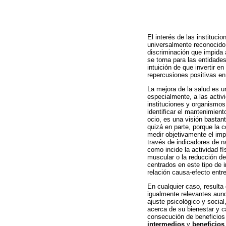
El interés de las instituci
universalmente reconocido 
discriminación que impida a
se torna para las entidade
intuición de que invertir e
repercusiones positivas en
La mejora de la salud es u
especialmente, a las activi
instituciones y organismos
identificar el mantenimient
ocio, es una visión bastan
quizá en parte, porque la 
medir objetivamente el imp
través de indicadores de na
como incide la actividad fí
muscular o la reducción de 
centrados en este tipo de i
relación causa-efecto entre
En cualquier caso, resulta
igualmente relevantes aun
ajuste psicológico y socia
acerca de su bienestar y c
consecución de beneficios
intermedios
y
beneficios 