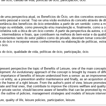
del ocio, calidad de vida, políticas de ocio, participación, ocio.
ir de uma perspectiva atual, os Benefícios do Ócio, um dos conceitos essenci
nto pessoal e social. Traz-se uma visão evolutiva do conceito através de di
portância dos benefícios do ócio entendidos a partir de um sentido: como a 
rupo ou entidade, como prevenção e/ou manutenção e, finalmente, como a 
isfatória sob a ótica de um ócio correto. A partir da perspectiva da autora, o
s, intermediários e finais, que contribuem na melhora do bem-estar e da quali
provenientes tanto do setor público como do privado, deveriam tomar consciê
 do ócio e incorporar esses conhecimentos na elaboração de políticas, estra
 ócio.
 do ócio, qualidade de vida, políticas de ócio, participação, ócio.
 present perspective the topic of Benefits of Leisure, one of the main concepts
lopment. An evolutionary approach of the concept is brought by means of diffe
e importance of benefits of leisure understood from a sense: as an improvemen
p or entity, as a prevention and/or maintenance and finally, as an acquisition o
 the frame of a right leisure. From the author's point of view, leisure promot
ate and final ones, that contribute to improve the citizens wellfare and quality 
c or private sector, should become aware of benefits that can be promoted by m
 the outline of policies, management strategies and models of leisure interven
re, quality of life, leisure policies, participation, leisure.