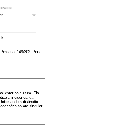
s
cionados
ar
nk
 Pestana, 146/302. Porto
-estar na cultura. Ela
tiza a incidência da
. Retomando a distinção
necessária ao ato singular