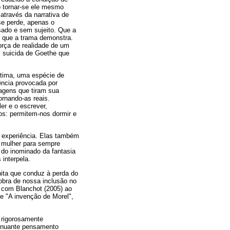
o tornar-se ele mesmo
através da narrativa de
se perde, apenas o
ado e sem sujeito. Que a
 que a trama demonstra.
orça de realidade de um
m suicida de Goethe que
ltima, uma espécie de
ência provocada por
agens que tiram sua
rnando-as reais.
er e o escrever,
os: permitem-nos dormir e
a experiência. Elas também
 mulher para sempre
o do inominado da fantasia
interpela.
inita que conduz à perda do
, obra de nossa inclusão no
s com Blanchot (2005) ao
de "A invenção de Morel",
, rigorosamente
sinuante pensamento