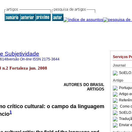
 e Subjetividade
Serviços P
-6148
versão On-line
ISSN
2175-3644
Journal
8 n.2 Fortaleza jun. 2008
SciELO 
Artigo
AUTORES DO BRASIL
Portugu
ARTIGOS
Artigo 
Referên
mo crítico cultural: o campo da linguagem
Como ci
1
SciELO 
ncio
Traduçã
Enviar e