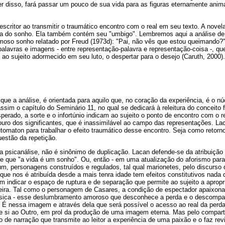
er disso, fará passar um pouco de sua vida para as figuras eternamente anim
critor ao transmitir o traumático encontro com o real em seu texto. A novela 
a do sonho. Ela também contém seu "umbigo". Lembremos aqui a análise de
moso sonho relatado por Freud (1973d): "Pai, não vês que estou queimando?".
alavras e imagens - entre representação-palavra e representação-coisa -, qu
o ao sujeito adormecido em seu luto, o despertar para o desejo (Caruth, 2000).
ue a análise, é orientada para aquilo que, no coração da experiência, é o núc
 assim o capítulo do Seminário 11, no qual se dedicará à releitura do conceit
perado, a sorte e o infortúnio indicam ao sujeito o ponto de encontro com o r
ouro dos significantes, que é inassimilável ao campo das representações. La
utomaton para trabalhar o efeito traumático desse encontro. Seja como retorno
uestão da repetição.
na psicanálise, não é sinônimo de duplicação. Lacan defende-se da atribuição
de que "a vida é um sonho". Ou, então - em uma atualização do aforismo para
m, personagens construídos e regulados, tal qual marionetes, pelo discurso 
ue nos é atribuída desde a mais tenra idade tem efeitos constitutivos nada 
m indicar o espaço de ruptura e de separação que permite ao sujeito a aprop
ngeira. Tal como o personagem de Casares, a condição de espectador apaixo
ísica - esse deslumbramento amoroso que desconhece a perda e o descompas
. É nessa imagem e através dela que será possível o acesso ao real da perd
de si ao Outro, em prol da produção de uma imagem eterna. Mas pelo comparti
 de narração que transmite ao leitor a experiência de uma paixão e o faz revi