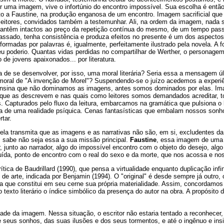
r uma imagem, vive o infortúnio do encontro impossível. Sua escolha é entã
o a Faustine, na produção enganosa de um encontro. Imagem sacrificial que 
eitores, convidados também a testemunhar. Ali, na ordem da imagem, nada 
antêm intactos ao preço da repetição contínua do mesmo, de um tempo pass
sado, tenha consistência e produza efeitos no presente é um dos aspectos
rmadas por palavras é, igualmente, perfeitamente ilustrado pela novela. A f
seu poderio. Quantas vidas perdidas no compartilhar de Werther, o personage
de jovens apaixonados... por literatura.
 de se desenvolver, por isso, uma moral literária? Seria essa a mensagem ú
 o moral de "A invenção de Morel"? Suspendendo-se o juízo acedemos a experi
ensina que não dominamos as imagens, antes somos dominados por elas. Im
 que as descrevem e nas quais como leitores somos demandados acreditar, to
 Capturados pelo fluxo da leitura, embarcamos na gramática que pulsiona o l
a de uma realidade psíquica. Cenas fantasísticas que embalam nossos sonh
tar.
ela transmita que as imagens e as narrativas não são, em si, excludentes d
 sabe não seja essa a sua missão principal.
Faustine
, essa imagem de uma
r, junto ao narrador, algo do impossível encontro com o objeto do desejo, alg
ída, ponto de encontro com o real do sexo e da morte, que nos acossa e nos 
ítica de Baudrillard (1990), que pensa a virtualidade enquanto duplicação inf
to de arte, indicada por Benjamin (1994). O "original" é desde sempre já outro
ca que constitui em seu cerne sua própria materialidade. Assim, concordamo
 texto literário o índice simbólico da presença do autor na obra. A propósito 
cidade da imagem. Nessa situação, o escritor não estaria tentado a reconhecer
e seus sonhos, das suas ilusões e dos seus tormentos, e até o ingênuo e in