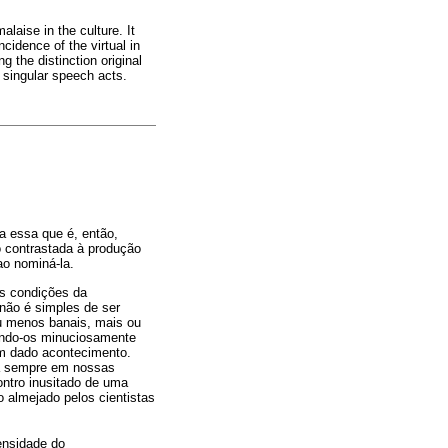
aise in the culture. It
ncidence of the virtual in
 the distinction original
e singular speech acts.
da essa que é, então,
 contrastada à produção
ao nominá-la.
as condições da
 não é simples de ser
ou menos banais, mais ou
endo-os minuciosamente
um dado acontecimento.
ra sempre em nossas
ntro inusitado de uma
almejado pelos cientistas
ensidade do