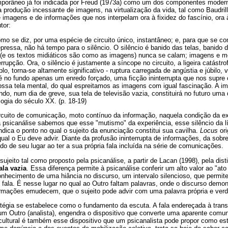
porâneo já foi indicada por Freud (1973a) como um dos componentes modern
a produção incessante de imagens, na virtualização da vida, tal como Baudril
imagens e de informações que nos interpelam ora à fixidez do fascínio, ora à
tor:
mo se diz, por uma espécie de circuito único, instantâneo; e, para que se c
pressa, não há tempo para o silêncio. O silêncio é banido das telas, banido
 (e os textos midiáticos são como as imagens) nunca se calam; imagens e
rupção. Ora, o silêncio é justamente a síncope no circuito, a ligeira catástro
lo, torna-se altamente significativo - ruptura carregada de angústia e júbilo, 
no fundo apenas um enredo forçado, uma ficção ininterrupta que nos supre o
nossa tela mental, do qual espreitamos as imagens com igual fascinação. A
do, num dia de greve, sua tela de televisão vazia, constituirá no futuro uma
ogia do século XX. (p. 18-19)
ircuito de comunicação, moto contínuo da informação, naquela condição da 
psicanálise sabemos que esse "mutismo" da experiência, esse silêncio da 
indica o ponto no qual o sujeito da enunciação constitui sua cavilha.
Locus
ori
al o Eu deve advir. Diante da profusão ininterrupta de informações, da sobr
do de seu lugar ao ter a sua própria fala incluída na série de comunicações.
jeito tal como proposto pela psicanálise, a partir de Lacan (1998), pela dis
ala vazia
. Essa diferença permite à psicanálise conferir um alto valor ao "ato
onhecimento de uma hiância no discurso, um intervalo silencioso, que permite
 fala. É nesse lugar no qual ao Outro faltam palavras, onde o discurso demonst
rmações emudecem, que o sujeito pode advir com uma palavra própria e ver
ratégia se estabelece como o fundamento da escuta. A fala endereçada à transf
um Outro (analista), engendra o dispositivo que converte uma aparente com
 cultural é também esse dispositivo que um psicanalista pode propor como es