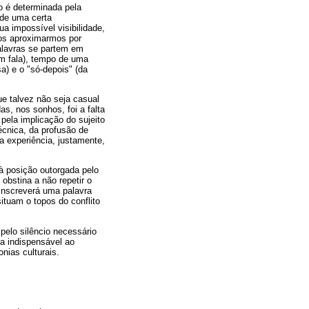
o é determinada pela
 de uma certa
a impossível visibilidade,
nos aproximarmos por
alavras se partem em
m fala), tempo de uma
a) e o "só-depois" (da
e talvez não seja casual
s, nos sonhos, foi a falta
 pela implicação do sujeito
écnica, da profusão de
da experiência, justamente,
 à posição outorgada pelo
obstina a não repetir o
 inscreverá uma palavra
ituam o topos do conflito
pelo silêncio necessário
ca indispensável ao
nias culturais.