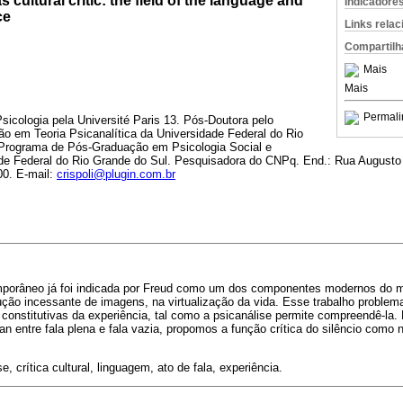
cultural critic: the field of the language and
Indicadore
ce
Links rela
Compartilh
Mais
Mais
Permali
sicologia pela Université Paris 13. Pós-Doutora pelo
 em Teoria Psicanalítica da Universidade Federal do Rio
 Programa de Pós-Graduação em Psicologia Social e
dade Federal do Rio Grande do Sul. Pesquisadora do CNPq. End.: Rua Augusto
00. E-mail:
crispoli@plugin.com.br
orâneo já foi indicada por Freud como um dos componentes modernos do mal
ção incessante de imagens, na virtualização da vida. Esse trabalho problema
 constitutivas da experiência, tal como a psicanálise permite compreendê-la
an entre fala plena e fala vazia, propomos a função crítica do silêncio como 
e, crítica cultural, linguagem, ato de fala, experiência.