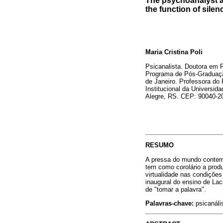
The psychoanalyst as 
the function of silen
Maria Cristina Poli
Psicanalista. Doutora em P
Programa de Pós-Graduação
de Janeiro. Professora do
Institucional da Universi
Alegre, RS. CEP: 90040-2
RESUMO
A pressa do mundo contemp
tem como corolário a produ
virtualidade nas condições
inaugural do ensino de Lac
de "tomar a palavra".
Palavras-chave:
psicanális