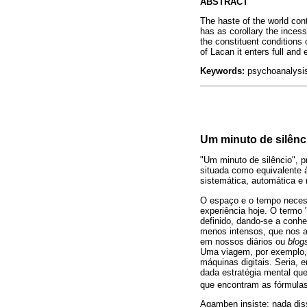
ABSTRACT
The haste of the world con
has as corollary the incessa
the constituent conditions 
of Lacan it enters full and
Keywords:
psychoanalysis,
Um minuto de silênc
"Um minuto de silêncio", p
situada como equivalente 
sistemática, automática e 
O espaço e o tempo necess
experiência hoje. O termo 
definido, dando-se a conh
menos intensos, que nos 
em nossos diários ou
blog
Uma viagem, por exemplo,
máquinas digitais. Seria, e
dada estratégia mental qu
que encontram as fórmulas
Agamben insiste: nada diss