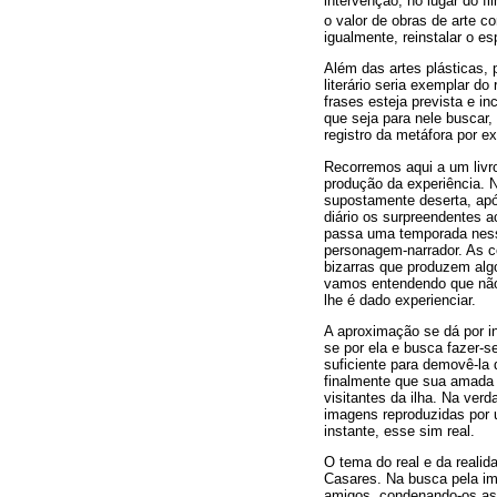
intervenção, no lugar do f
o valor de obras de arte 
igualmente, reinstalar o e
Além das artes plásticas,
literário seria exemplar d
frases esteja prevista e in
que seja para nele buscar,
registro da metáfora por ex
Recorremos aqui a um livro
produção da experiência. 
supostamente deserta, apó
diário os surpreendentes 
passa uma temporada nesse 
personagem-narrador. As c
bizarras que produzem alg
vamos entendendo que não 
lhe é dado experienciar.
A aproximação se dá por i
se por ela e busca fazer-s
suficiente para demovê-la
finalmente que sua amada 
visitantes da ilha. Na ver
imagens reproduzidas por 
instante, esse sim real.
O tema do real e da realid
Casares. Na busca pela im
amigos, condenando-os ass