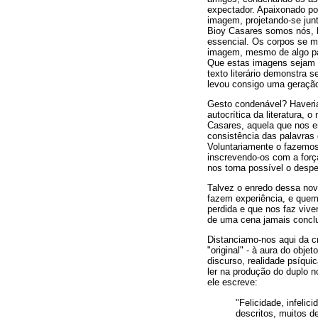
expectador. Apaixonado po
imagem, projetando-se junt
Bioy Casares somos nós, l
essencial. Os corpos se m
imagem, mesmo de algo pas
Que estas imagens sejam fo
texto literário demonstra 
levou consigo uma geração 
Gesto condenável? Haveria
autocrítica da literatura,
Casares, aquela que nos 
consistência das palavras
Voluntariamente o fazemos.
inscrevendo-os com a forç
nos torna possível o desper
Talvez o enredo dessa nov
fazem experiência, e quem
perdida e que nos faz vive
de uma cena jamais conclu
Distanciamo-nos aqui da cr
"original" - à aura do obje
discurso, realidade psíqui
ler na produção do duplo no
ele escreve:
"Felicidade, infeli
descritos, muitos d