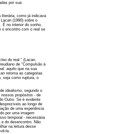
adas por sua
literária, como já indicava
 Lacan (1990) sobre o
 É no interior do sonho,
e o encontro com o real se
leo do real." (Lacan,
o freudiano de "Compulsão à
eal: aquilo que na sua
can retoma as categorias
, seja como ruptura, o
 de idealismo, segundo o
 nossos propósitos - de
do Outro. Se é evidente
desprezíveis ao longo de
riação de uma experiência
nado por uma imagem
so temporal - necessária
a e do desencontro. Não
lhar na leitura desse
vê-la.