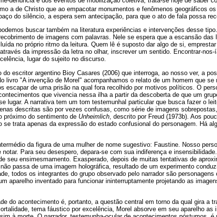
ilme-denúncia e dos eventos de mobilização coletiva, trata-se hoje de saber co
como a de Christo que ao empacotar monumentos e fenômenos geográficos os 
spaço do silêncio, a espera sem antecipação, para que o ato de fala possa rec
 podemos buscar também na literatura experiências e intervenções desse ti
o recobrimento de imagens com palavras. Nele se espera que a escansão das l
cluída no próprio ritmo da leitura. Quem lê é suposto dar algo de si, empresta
 através da impressão da letra no olhar, inscrever um sentido. Encontrar-nos
celência, lugar do sujeito no discurso.
 do escritor argentino Bioy Casares (2006) que interroga, ao nosso ver, a posi
No livro "A invenção de Morel" acompanhamos o relato de um homem que se r
s escapar de uma prisão na qual fora recolhido por motivos políticos. O p
acontecimentos que vivencia nessa ilha a partir da descoberta de que um gr
lugar. A narrativa tem um tom testemunhal particular que busca fazer o leito
enas descritas são por vezes confusas, como série de imagens sobreposta
o próximo do sentimento de
Unheimlich
, descrito por Freud (1973b). Aos pou
se trata apenas da expressão do estado confusional do personagem. Há algo
ntermédio da figura de uma mulher de nome sugestivo: Faustine. Nosso pers
e notar. Para seu desespero, depara-se com sua indiferença e insensibilidad
 de seu ensimesmamento. Exasperado, depois de muitas tentativas de aprox
não passa de uma imagem holográfica, resultado de um experimento conduzi
dade, todos os integrantes do grupo observado pelo narrador são personagens
um aparelho inventado para funcionar ininterruptamente projetando as image
ade do acontecimento é, portanto, a questão central em torno da qual gira a 
ortalidade, tema fáustico por excelência, Morel absorve em seu aparelho as
im à morte. O narrador, testemunha-ocular de acontecimentos póstumos, é 