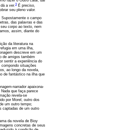
mo fazer o Outro calar, daí
3
dá a ver.
É preciso,
obrar seu pleno valor.
po. Supostamente o campo
etras, das palavras e das
r seu corpo ao texto, nem
-íamos, assim, diante do
ção da literatura na
efugia em uma ilha,
ersonagem descreve em um
upo de amigos também
r sentir a experiência do
s, compondo situações
cos, ao longo da novela,
 de fantástico na ilha que
onagem-narrador apaixona-
e. Nada que faça parece
imação revela-se
do por Morel, outro dos
 de um outro tempo;
ns captadas de um outro
trama da novela de Bioy
 imagens concretas de seus
reduzido à condição de