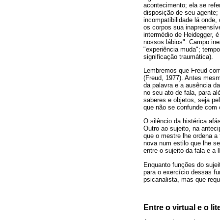
acontecimento; ela se refe
disposição de seu agente;
incompatibilidade lá onde,
os corpos sua inapreensíve
intermédio de Heidegger, 
nossos lábios". Campo in
"experiência muda"; tempo 
significação traumática).
Lembremos que Freud começ
(Freud, 1977). Antes mesmo
da palavra e a ausência da
no seu ato de fala, para a
saberes e objetos, seja pe
que não se confunde com o
O silêncio da histérica af
Outro ao sujeito, na antec
que o mestre lhe ordena a 
nova num estilo que lhe se
entre o sujeito da fala e a 
Enquanto funções do sujeit
para o exercício dessas fu
psicanalista, mas que requ
Entre o virtual e o li