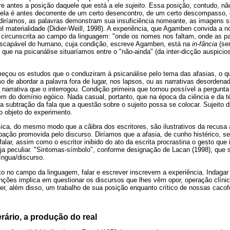
re antes a posição daquele que está a ele
sujeito
. Essa posição, contudo, nã
 ela é antes decorrente de um certo desencontro, de um certo descompasso,
 diríamos, as palavras demonstram sua insuficiência nomeante, as imagens su
l materialidade (Didier-Weill, 1998). A experiência, que Agamben convida a 
é circunscrita ao campo da linguagem: "onde os nomes nos faltam, onde as p
escapável do humano, cuja condição, escreve Agamben, está na
in-fância
(se
que na psicanálise situaríamos entre o "não-ainda" (da inter-dicção auspicios
ou os estudos que o conduziram à psicanálise pelo tema das afasias, o qu
 de abordar a palavra fora de lugar, nos lapsos, ou as narrativas desordenada
 narrativa que o interrogou. Condição primeira que tornou possível a pergunta
lém do domínio egóico. Nada casual, portanto, que na época da ciência e da t
la subtração da fala que a questão sobre o sujeito possa se colocar. Sujeito 
 objeto do experimento.
ásica, do mesmo modo que a cãibra dos escritores, são ilustrativos da recusa
ipação promovida pelo discurso. Diríamos que a afasia, de cunho histérico, se 
falar, assim como o escritor inibido do ato da escrita procrastina o gesto que
ja peculiar. "Sintomas-símbolo", conforme designação de Lacan (1998), que s
língua/discurso.
o no campo da linguagem, falar e escrever inscrevem a experiência. Indagar 
nções implica em questionar os discursos que lhes vêm opor, operação clíni
er, além disso, um trabalho de sua posição enquanto crítico de nossas cacofo
terário, a produção do real