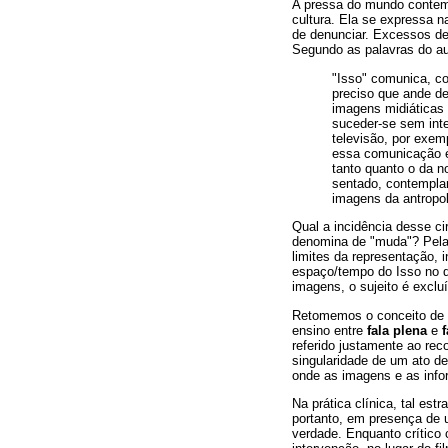
A pressa do mundo contem
cultura. Ela se expressa n
de denunciar. Excessos de 
Segundo as palavras do au
"Isso" comunica, co
preciso que ande de
imagens midiáticas
suceder-se sem inter
televisão, por exemp
essa comunicação é 
tanto quanto o da 
sentado, contemplan
imagens da antropol
Qual a incidência desse c
denomina de "muda"? Pela 
limites da representação, 
espaço/tempo do Isso no qu
imagens, o sujeito é excluí
Retomemos o conceito de su
ensino entre
fala plena
e
f
referido justamente ao rec
singularidade de um ato de
onde as imagens e as info
Na prática clínica, tal est
portanto, em presença de 
verdade. Enquanto crítico