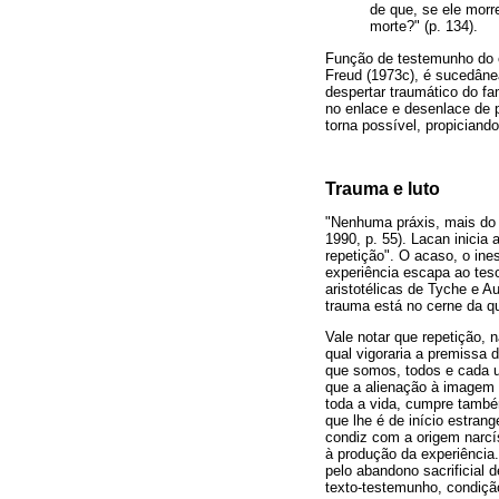
de que, se ele morr
morte?" (p. 134).
Função de testemunho do es
Freud (1973c), é sucedâne
despertar traumático do fa
no enlace e desenlace de p
torna possível, propiciand
Trauma e luto
"Nenhuma práxis, mais do q
1990, p. 55). Lacan inicia
repetição". O acaso, o ines
experiência escapa ao tes
aristotélicas de Tyche e A
trauma está no cerne da q
Vale notar que repetição, 
qual vigoraria a premissa 
que somos, todos e cada u
que a alienação à imagem q
toda a vida, cumpre també
que lhe é de início estra
condiz com a origem narc
à produção da experiência
pelo abandono sacrificial 
texto-testemunho, condição