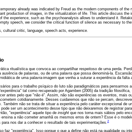
temporary already was indicated by Freud as the modern components of the mal
nt production of images, in the virtualization of life. This article discuss the i
of the experience, such as the psychoanalysis allows to understand it. Retaking
 empty speech, we consider the critical function of silence as necessary to th
 cultural critic, language, speech acts, experience.
io
rática ritualística que convoca ao compartilhar respeitoso de uma perda. Per
à ausência de palavras, ou de uma palavra que possa denominá-la. Escansão
midiática de uma palavra-imagem que venha a suturar a experiência da falta 
ários para o trabalho psíquico do luto são paradigmáticos para pensarmos 
"experiência" tal como recuperado por Agamben (2005) da tradição filosófica,
ecer antes pelo que "não é". Assim, não são experiências os eventos, mais 
acometem cotidianamente. Desses cuidaremos que não se percam, descrev
s
. Também não se trata de situar a experiência pelo caráter excepcional de 
 pode ser um acontecimento desse tipo que não deixaremos de registrar pa
ntão, "experiência" aquele tipo de
insight
que nos torna mais sábios pelo enco
e ensina a não cometer amanhã os mesmos erros de ontem? Esse é o modelo 
2
 para nos dar a conhecer o resultado de tais experimentações.
o faz "experiência". Isso porque o que a define não está na qualidade ou int