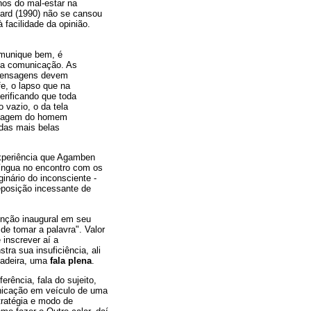
os do mal-estar na
lard (1990) não se cansou
 facilidade da opinião.
omunique bem, é
 da comunicação. As
 mensagens devem
fe, o lapso que na
verificando que toda
 vazio, o da tela
 imagem do homem
 das mais belas
experiência que Agamben
língua no encontro com os
ginário do inconsciente -
eposição incessante de
tinção inaugural em seu
 de tomar a palavra". Valor
 inscrever aí a
ra sua insuficiência, ali
dadeira, uma
fala plena
.
erência, fala do sujeito,
unicação em veículo de uma
tratégia e modo de