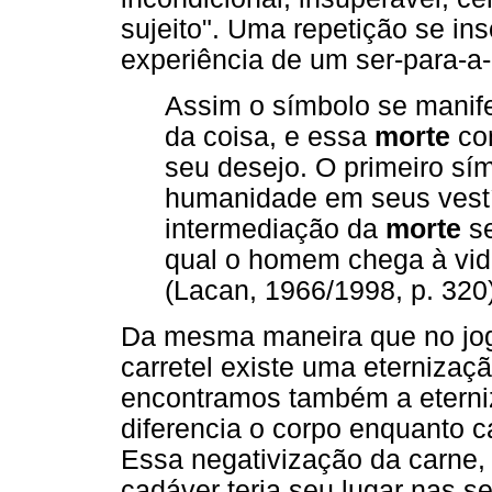
sujeito". Uma repetição se in
experiência de um ser-para-a
Assim o símbolo se manif
da coisa, e essa
morte
con
seu desejo. O primeiro s
humanidade em seus vestíg
intermediação da
morte
se
qual o homem chega à vida 
(Lacan, 1966/1998, p. 320
Da mesma maneira que no jog
carretel existe uma eternizaç
encontramos também a eterni
diferencia o corpo enquanto c
Essa negativização da carne,
cadáver teria seu lugar nas s