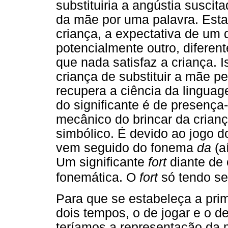
substituiria a angústia susci
da mãe por uma palavra. Esta
criança, a expectativa de um 
potencialmente outro, diferen
que nada satisfaz a criança. 
criança de substituir a mãe p
recupera a ciência da lingua
do significante é de presença
mecânico do brincar da crianç
simbólico. É devido ao jogo 
vem seguido do fonema
da
(a
Um significante
fort
diante de 
fonemática. O
fort
só tendo se
Para que se estabeleça a pri
dois tempos, o de jogar e o d
teríamos a representação da 