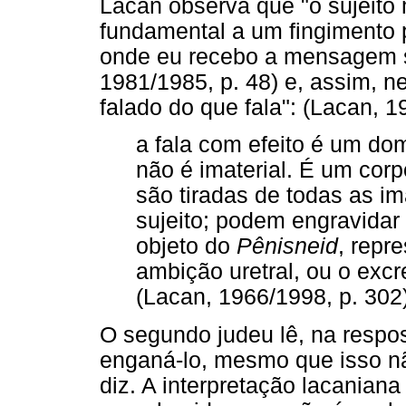
Lacan observa que "o sujeit
fundamental a um fingimento 
onde eu recebo a mensagem s
1981/1985, p. 48) e, assim, ne
falado do que fala": (Lacan, 1
a fala com efeito é um do
não é imaterial. É um corp
são tiradas de todas as i
sujeito; podem engravidar a
objeto do
Pênisneid
, repr
ambição uretral, ou o exc
(Lacan, 1966/1998, p. 302)
O segundo judeu lê, na respos
enganá-lo, mesmo que isso n
diz. A interpretação lacania