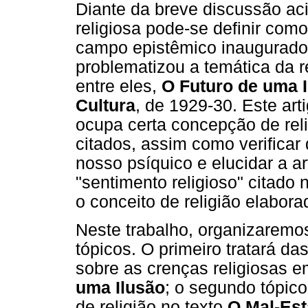
Diante da breve discussão aci
religiosa pode-se definir com
campo epistêmico inaugurado
problematizou a temática da r
entre eles,
O Futuro de uma 
Cultura
, de 1929-30. Este art
ocupa certa concepção de reli
citados, assim como verificar 
nosso psíquico e elucidar a ar
"sentimento religioso" citado 
o conceito de religião elabor
Neste trabalho, organizaremo
tópicos. O primeiro tratará d
sobre as crenças religiosas 
uma Ilusão
; o segundo tópic
de religião no texto
O Mal-Est