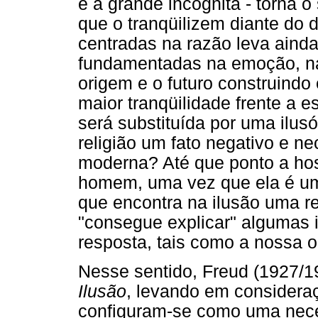
é a grande incógnita - torna 
que o tranqüilizem diante do 
centradas na razão leva aind
fundamentadas na emoção, na f
origem e o futuro construin
maior tranqüilidade frente a 
será substituída por uma ilus
religião um fato negativo e ne
moderna? Até que ponto a host
homem, uma vez que ela é um
que encontra na ilusão uma rel
"consegue explicar" algumas 
resposta, tais como a nossa o
Nesse sentido, Freud (1927/1
Ilusão
, levando em consideraç
configuram-se como uma nece