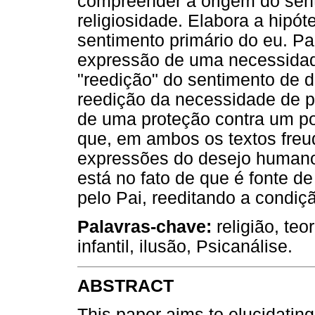
compreender a origem do sent
religiosidade. Elabora a hipó
sentimento primário do eu. Par
expressão de uma necessidad
"reedição" do sentimento de de
reedição da necessidade de pr
de uma proteção contra um po
que, em ambos os textos freud
expressões do desejo humano, 
está no fato de que é fonte 
pelo Pai, reeditando a condiç
Palavras-chave:
religião, te
infantil, ilusão, Psicanálise.
ABSTRACT
This paper aims to elucidating