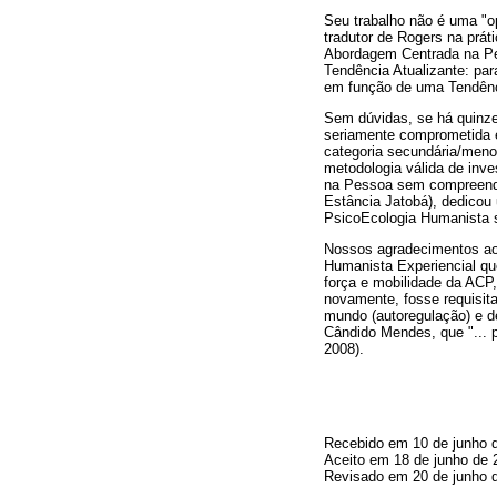
Seu trabalho não é uma "o
tradutor de Rogers na prát
Abordagem Centrada na Pes
Tendência Atualizante: pa
em função de uma Tendênc
Sem dúvidas, se há quinze 
seriamente comprometida e
categoria secundária/menos
metodologia válida de inv
na Pessoa sem compreender
Estância Jatobá), dedicou 
PsicoEcologia Humanista 
Nossos agradecimentos ao C
Humanista Experiencial que
força e mobilidade da ACP,
novamente, fosse requisit
mundo (autoregulação) e d
Cândido Mendes, que "...
2008).
Recebido em 10 de junho 
Aceito em 18 de junho de 
Revisado em 20 de junho 