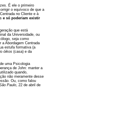
es. É ele o primeiro
orrigir o equívoco de que a
entrada no Cliente e à
as
e só poderiam existir
 geração que está
nal da Universidade, ou
icólogo, seja como
der a Abordagem Centrada
a estufa formativa (a
 do
óikos
(casa) e da
 de uma Psicologia
sperança de John: manter a
utilizado quando,
rmação não meramente desse
essão. Ou, como falou
São Paulo
, 22 de abril de