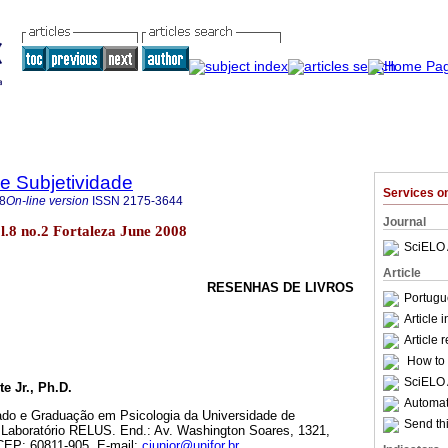
 e Subjetividade
Services 
8
On-line version
ISSN
2175-3644
Journal
l.8 no.2 Fortaleza June 2008
SciELO 
Article
RESENHAS DE LIVROS
Portugu
Article 
Article 
How to c
SciELO 
e Jr., Ph.D.
Automati
rado e Graduação em Psicologia da Universidade de
Send thi
 Laboratório RELUS. End.: Av. Washington Soares, 1321,
 CEP: 60811-905. E-mail:
cjunior@unifor.br