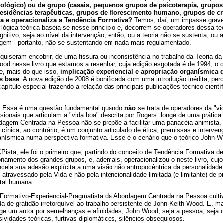
cológico) ou de grupo (casais, pequenos grupos de psicoterapia, grupo
esidências terapêuticas, grupos de florescimento humano, grupos de c
ra e operacionaliza a Tendência Formativa?
Temos, daí, um impasse grave
 lógica teórica baseia-se nesse princípio e, decorrem-se operadores dessa t
cognitivo, seja ao nível da intervenção, então, ou a teoria não se sustenta, ou
gem - portanto, não se sustentando em nada mais regulamentado.
quiseram encobrir, de uma fissura ou inconsistência no trabalho da Teoria da
d nesse livro que estamos a resenhar, cuja edição esgotada é de 1994, o qu
o e, mais do que isso,
implicação experiencial e apropriação organísmica 
s base
. A nova edição de 2008 é bonificada com uma introdução inédita, perc
ítulo especial trazendo a relação das principais publicações técnico-científi
. Essa é uma questão fundamental quando
não
se trata de operadores da "vid
sionais que articulam a "vida boa" descrita por Rogers: longe de uma prática 
rdagem Centrada na Pessoa não se propõe a facilitar uma panacéia animista, u
 cínica, ao contrário, é um conjunto articulado de ética, premissas e interven
rganísmica numa perspectiva formativa. Esse é o cenário que o teórico John W
Pista, ele foi o primeiro que, partindo do conceito de Tendência Formativa d
namento dos grandes grupos, e, ademais, operacionalizou-o neste livro, cujo
cela sua adesão explícita a uma visão não antropocêntrica da personalidad
atravessado pela Vida e não pela intencionalidade limitada (e limitante) de p
ital humana.
o Formativo-Experiencial-Pragmatista da Abordagem Centrada na Pessoa culti
a de gratidão irretorquível ao trabalho persistente de John Keith Wood. E, 
ge um autor por semelhanças e afinidades, John Wood, seja a pessoa, seja o 
ividades teóricas, furtivas diplomáticos, silêncios-obsequiosos.