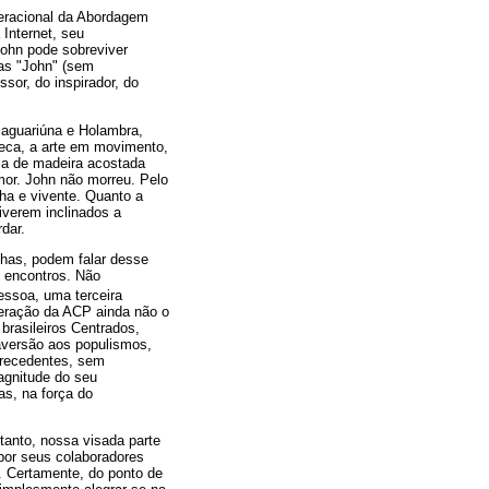
peracional da Abordagem
 Internet, seu
John pode sobreviver
nas "John" (sem
sor, do inspirador, do
Jaguariúna e Holambra,
oteca, a arte em movimento,
ala de madeira acostada
mor. John não morreu. Pelo
ha e vivente. Quanto a
iverem inclinados a
dar.
nhas, podem falar desse
s encontros. Não
essoa, uma terceira
geração da ACP ainda não o
rasileiros Centrados,
aversão aos populismos,
precedentes, sem
magnitude do seu
as, na força do
rtanto, nossa visada parte
por seus colaboradores
. Certamente, do ponto de