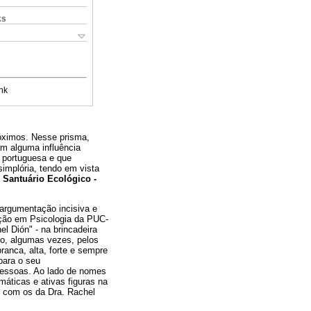
ks
nk
róximos. Nesse prisma,
ram alguma influência
a portuguesa e que
simplória, tendo em vista
o
Santuário Ecológico -
 argumentação incisiva e
ação em Psicologia da PUC-
l Dión" - na brincadeira
do, algumas vezes, pelos
ranca, alta, forte e sempre
para o seu
 pessoas. Ao lado de nomes
áticas e ativas figuras na
o com os da Dra. Rachel