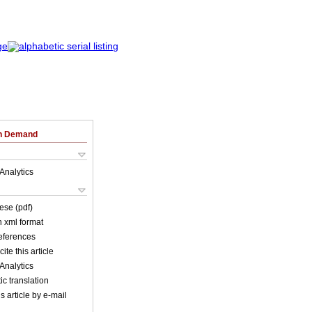
on Demand
Analytics
ese (pdf)
in xml format
references
ite this article
Analytics
c translation
s article by e-mail