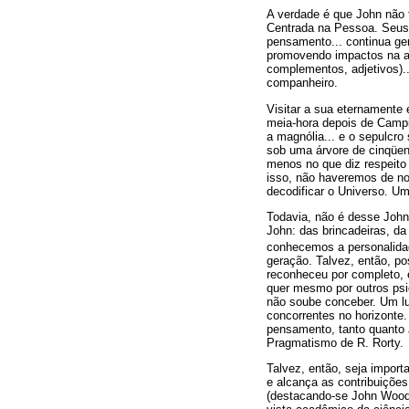
A verdade é que John não 
Centrada na Pessoa. Seus pa
pensamento... continua ge
promovendo impactos na am
complementos, adjetivos)..
companheiro.
Visitar a sua eternamente 
meia-hora depois de Campin
a magnólia... e o sepulcro
sob uma árvore de cinqüent
menos no que diz respeito
isso, não haveremos de no
decodificar o Universo. Um
Todavia, não é desse John
John: das brincadeiras, da
conhecemos a personalid
geração. Talvez, então, p
reconheceu por completo, 
quer mesmo por outros psi
não soube conceber. Um lu
concorrentes no horizonte.
pensamento, tanto quanto J
Pragmatismo de R. Rorty.
Talvez, então, seja import
e alcança as contribuiçõe
(destacando-se John Wood)