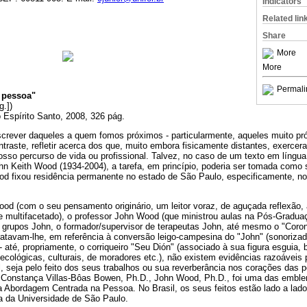
Indicators
Related lin
Share
More
More
Permali
 pessoa"
g.])
o Espírito Santo, 2008, 326 pág.
escrever daqueles a quem fomos próximos - particularmente, aqueles muito p
ontraste, refletir acerca dos que, muito embora fisicamente distantes, exerce
nosso percurso de vida ou profissional. Talvez, no caso de um texto em língu
hn Keith Wood (1934-2004), a tarefa, em princípio, poderia ser tomada como 
d fixou residência permanente no estado de São Paulo, especificamente, n
ood (com o seu pensamento originário, um leitor voraz, de aguçada reflexão,
 multifacetado), o professor John Wood (que ministrou aulas na Pós-Gradu
e grupos John, o formador/supervisor de terapeutas John, até mesmo o "Corone
ratavam-lhe, em referência à conversão leigo-campesina do "John" (sonoriza
 até, propriamente, o corriqueiro "Seu Dión" (associado à sua figura esguia, b
cológicas, culturais, de moradores etc.), não existem evidências razoáveis 
, seja pelo feito dos seus trabalhos ou sua reverberância nos corações das
a Constança Villas-Bôas Bowen, Ph.D., John Wood, Ph.D., foi uma das emblem
da Abordagem Centrada na Pessoa. No Brasil, os seus feitos estão lado a lad
 da Universidade de São Paulo.