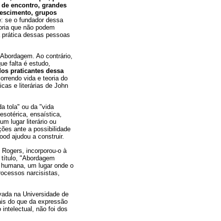
s de encontro, grandes
rescimento, grupos
: se o fundador dessa
eoria que não podem
 a prática dessas pessoas
 Abordagem. Ao contrário,
e falta é estudo,
dos praticantes dessa
orrendo vida e teoria do
cas e literárias de John
a tola" ou da "vida
esotérica, ensaística,
m lugar literário ou
ções ante a possibilidade
ood ajudou a construir.
e Rogers, incorporou-o à
 título, "Abordagem
e humana, um lugar onde o
rocessos narcisistas,
vada na Universidade de
mais do que da expressão
intelectual, não foi dos