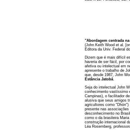
"Abordagem centrada na
(John Keith Wood et al. [or
Editora da Univ. Federal d
Dizem que é mais difícil 
haveria de ser fácil, por c
afetiva ou intelectual em 
apresente o trabalho de Jo
que, desde 1987, John Woo
Estância Jatobá
.
Seja do intelectual John W
conhecimento vastíssimo e
Campinas), o facilitador d
alusiva que seus amigos t
agricultores como "Dhón") -
presente nas associações e
desconhecimento no Brasil
como o da brasileira Mari
construção internacional 
Léa Rosemberg, professora