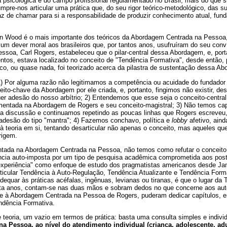
 psicológica e do campo profissional regulamentado no Brasil, mais do que 
umpre-nos articular uma prática que, do seu rigor teórico-metodológico, das su
az de chamar para si a responsabilidade de produzir conhecimento atual, fun
 Wood é o mais importante dos teóricos da Abordagem Centrada na Pessoa, 
é um dever moral aos brasileiros que, por tantos anos, usufruíram do seu con
soa, Carl Rogers, estabeleceu que o pilar-central dessa Abordagem, e, port
tos, estava localizado no conceito de "Tendência Formativa", desde então,
co, ou quase nada, foi teorizado acerca da pilastra de sustentação dessa A
1) Por alguma razão não legitimamos a competência ou acuidade do fundador
ceito-chave da Abordagem por ele criada, e, portanto, fingimos não existir, 
er adesão do nosso arbítrio; 2) Entendemos que esse seja o conceito-central
amentada na Abordagem de Rogers e seu conceito-magistral; 3) Não temos ca
a discussão e continuamos repetindo as poucas linhas que Rogers escreveu
adesão do tipo "mantra"; 4) Fazemos conchavo, política e
lobby
afetivo, ain
o à teoria em si, tentando desarticular não apenas o conceito, mas aqueles 
rigem.
ntada na Abordagem Centrada na Pessoa, não temos como refutar o conceito
ncia auto-imposta por um tipo de pesquisa acadêmica comprometida aos post
experiência" como enfoque de estudo dos pragmatistas americanos desde Jam
rticular Tendência à Auto-Regulação, Tendência Atualizante e Tendência Form
adequar às práticas acéfalas, ingênuas, levianas ou tiranas, é que o lugar da
trinta anos, contam-se nas duas mãos e sobram dedos no que concerne aos au
se à Abordagem Centrada na Pessoa de Rogers, puderam dedicar capítulos, en
ndência Formativa.
teoria, um vazio em termos de prática: basta uma consulta simples e individ
 Pessoa, ao nível do atendimento individual (criança, adolescente, adul