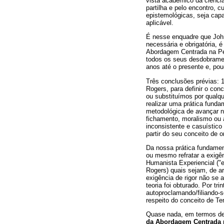
vista acadêmico da ciência
partilha e pelo encontro, c
epistemológicas, seja cap
aplicável.
É nesse enquadre que John
necessária e obrigatória, 
Abordagem Centrada na Pes
todos os seus desdobramen
anos até o presente e, pou
Três conclusões prévias: 
Rogers, para definir o con
ou substituímos por qualqu
realizar uma prática fund
metodológica de avançar n
fichamento, moralismo ou 
inconsistente e casuístic
partir do seu conceito de o
Da nossa prática fundame
ou mesmo refratar a exigê
Humanista Experiencial ("
Rogers) quais sejam, de a
exigência de rigor não se 
teoria foi obturado. Por 
autoproclamando/filiando-
respeito do conceito de Te
Quase nada, em termos de 
da Abordagem Centrada na