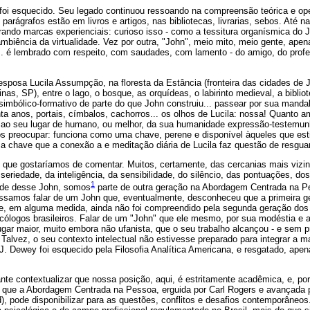
foi esquecido. Seu legado continuou ressoando na compreensão teórica e o
rágrafos estão em livros e artigos, nas bibliotecas, livrarias, sebos. Até na
rando marcas experienciais: curioso isso - como a tessitura organísmica do 
biência da virtualidade. Vez por outra, "John", meio mito, meio gente, ape
. é lembrado com respeito, com saudades, com lamento - do amigo, do profes
esposa Lucila Assumpção, na floresta da Estância (fronteira das cidades de 
as, SP), entre o lago, o bosque, as orquídeas, o labirinto medieval, a bibli
 simbólico-formativo de parte do que John construiu... passear por sua mand
a anos, portais, címbalos, cachorros... os olhos de Lucila: nossa! Quanto a
 ao seu lugar de humano, ou melhor, da sua humanidade expressão-testemun
s preocupar: funciona como uma chave, perene e disponível àqueles que est
a chave que a conexão a e meditação diária de Lucila faz questão de resguar
 que gostaríamos de comentar. Muitos, certamente, das cercanias mais vizi
 seriedade, da inteligência, da sensibilidade, do silêncio, das pontuações, do
1
ade desse John, somos
parte de outra geração na Abordagem Centrada na P
ossamos falar de um John que, eventualmente, desconheceu que a primeira 
e, em alguma medida, ainda não foi compreendido pela segunda geração dos b
cólogos brasileiros. Falar de um "John" que ele mesmo, por sua modéstia e 
gar maior, muito embora não ufanista, que o seu trabalho alcançou - e sem 
 Talvez, o seu contexto intelectual não estivesse preparado para integrar a 
. Dewey foi esquecido pela Filosofia Analítica Americana, e resgatado, apen
ante contextualizar que nossa posição, aqui, é estritamente acadêmica, e, po
s que a Abordagem Centrada na Pessoa, erguida por Carl Rogers e avançada 
, pode disponibilizar para as questões, conflitos e desafios contemporâneos