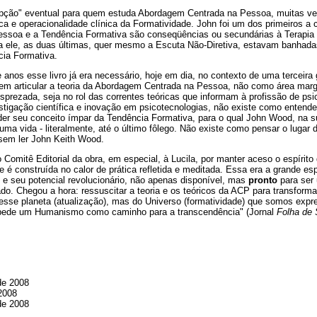
pção" eventual para quem estuda Abordagem Centrada na Pessoa, muitas vez
ica e operacionalidade clínica da Formatividade. John foi um dos primeiros a c
soa e a Tendência Formativa são conseqüências ou secundárias à Terapia C
ra ele, as duas últimas, quer mesmo a Escuta Não-Diretiva, estavam banhad
ia Formativa.
anos esse livro já era necessário, hoje em dia, no contexto de uma terceira
m articular a teoria da Abordagem Centrada na Pessoa, não como área margi
prezada, seja no rol das correntes teóricas que informam à profissão de ps
estigação científica e inovação em psicotecnologias, não existe como enten
 seu conceito ímpar da Tendência Formativa, para o qual John Wood, na su
uma vida - literalmente, até o último fôlego. Não existe como pensar o lugar
sem ler John Keith Wood.
omitê Editorial da obra, em especial, à Lucila, por manter aceso o espírito
 é construída no calor de prática refletida e meditada. Essa era a grande e
 e seu potencial revolucionário, não apenas disponível, mas
pronto
para ser 
ado. Chegou a hora: ressuscitar a teoria e os teóricos da ACP para transfo
esse planeta (atualização), mas do Universo (formatividade) que somos expr
 pede um Humanismo como caminho para a transcendência" (Jornal
Folha de 
de 2008
2008
de 2008