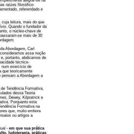
simplesmente alegrar-se na
as raízes filosófico-
damentado, referendado e
cuja leitura, mais do que
vívio. Quando o fundador da
anto, o núcleo-chave de
 passaram-se mais de 30
bordagem.
 da Abordagem, Carl
desconsideramos essa noção
 e, portanto, abdicamos de
pacidade técnico-
, num exercício de
da que teoricamente
que pensam a Abordagem a
 de Tendência Formativa,
ulados dessa Teoria
es, Dewey, Kilpratrick e
ativa. Porquanto esta
 Tendência Formativa na
tores que, muito embora
saios ou artigos a
ual -
em que sua prática
to, ludoterapia, práticas