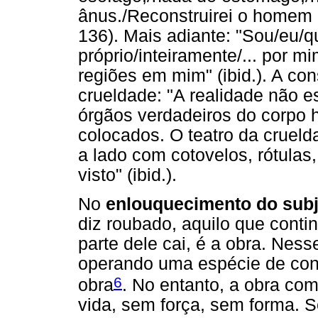
ânus./Reconstruirei o homem 
136). Mais adiante: "Sou/eu/q
próprio/inteiramente/... por 
regiões em mim" (ibid.). A cons
crueldade: "A realidade não e
órgãos verdadeiros do corpo
colocados. O teatro da crueld
a lado com cotovelos, rótulas,
visto" (ibid.).
No
enlouquecimento do subjé
diz roubado, aquilo que cont
parte dele cai, é a obra. Nes
operando uma espécie de conj
6
obra
. No entanto, a obra c
vida, sem força, sem forma. 