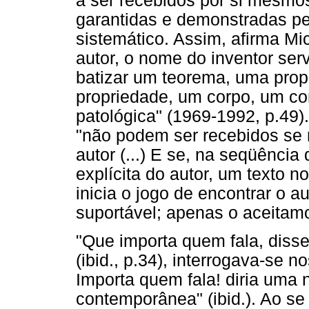
a ser recebidos por si mesmo
garantidas e demonstradas pe
sistemático. Assim, afirma Mi
autor, o nome do inventor se
batizar um teorema, uma prop
propriedade, um corpo, um c
patológica" (1969-1992, p.49).
"não podem ser recebidos se 
autor (...) E se, na seqüênci
explícita do autor, um texto 
inicia o jogo de encontrar o a
suportável; apenas o aceitamos
"Que importa quem fala, diss
(ibid., p.34), interrogava-se 
Importa quem fala! diria uma n
contemporânea" (ibid.). Ao se