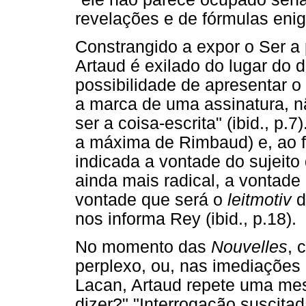
revelações e de fórmulas enigm
Constrangido a expor o Ser a 
Artaud é exilado do lugar do di
possibilidade de apresentar 
a marca de uma assinatura, nã
ser a coisa-escrita" (ibid., p.
a máxima de Rimbaud) e, ao f
indicada a vontade do sujeito
ainda mais radical, a vontad
vontade que será o
leitmotiv
d
nos informa Rey (ibid., p.18).
No momento das
Nouvelles
, 
perplexo, ou, nas imediações
Lacan, Artaud repete uma mes
dizer?" "Interrogação suscit