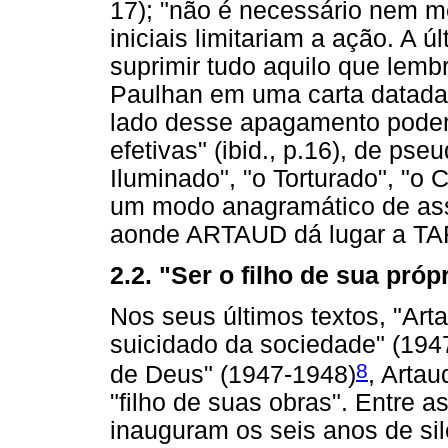
17); "não é necessário nem me
iniciais limitariam a ação. A 
suprimir tudo aquilo que lemb
Paulhan em uma carta datada d
lado desse apagamento podem
efetivas" (ibid., p.16), de ps
Iluminado", "o Torturado", "o 
um modo anagramático de ass
aonde ARTAUD dá lugar a TA
2.2. "Ser o filho de sua próp
Nos seus últimos textos, "Ar
suicidado da sociedade" (194
8
de Deus" (1947-1948)
, Artau
"filho de suas obras". Entre 
inauguram os seis anos de sil