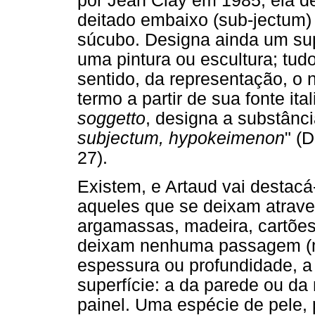
por Jean Clay em 1985, ela d
deitado embaixo (sub-jectum)
súcubo. Designa ainda um sup
uma pintura ou escultura; tud
sentido, da representação, o 
termo a partir de sua fonte it
soggetto
, designa a substânci
subjectum, hypokeimenon
" (
27).
Existem, e Artaud vai destacá-
aqueles que se deixam atrave
argamassas, madeira, cartões, 
deixam nenhuma passagem (me
espessura ou profundidade, a
superfície: a da parede ou da 
painel. Uma espécie de pele, 