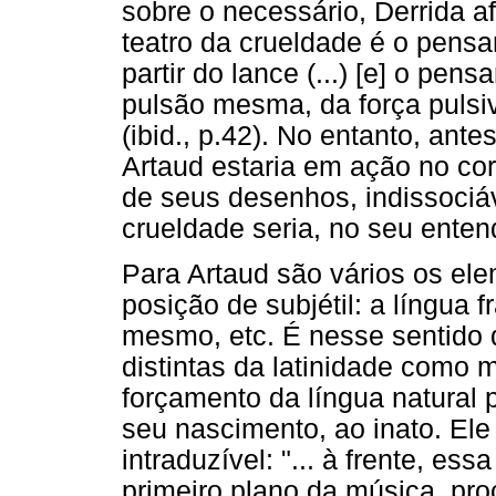
sobre o necessário, Derrida 
teatro da crueldade é o pensa
partir do lance (...) [e] o pe
pulsão mesma, da força pulsi
(ibid., p.42). No entanto, an
Artaud estaria em ação no cor
de seus desenhos, indissociáv
crueldade seria, no seu ente
Para Artaud são vários os el
posição de subjétil: a língua f
mesmo, etc. É nesse sentido q
distintas da latinidade como 
forçamento da língua natural 
seu nascimento, ao inato. Ele
intraduzível: "... à frente, e
primeiro plano da música, pro