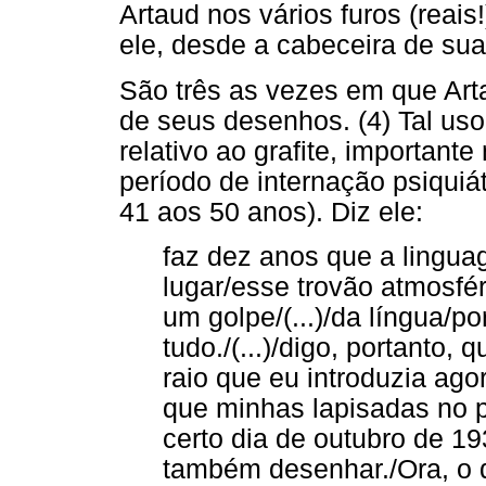
Artaud nos vários furos (reais
ele, desde a cabeceira de su
São três as vezes em que Artau
de seus desenhos. (4) Tal us
relativo ao grafite, importan
período de internação psiquiát
41 aos 50 anos). Diz ele:
faz dez anos que a lingua
lugar/esse trovão atmosfér
um golpe/(...)/da língua/p
tudo./(...)/digo, portanto
raio que eu introduzia ago
que minhas lapisadas no 
certo dia de outubro de 1
também desenhar./Ora, o qu