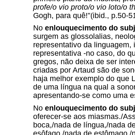
profe/o vio proto/o vio loto/o t
Gogh, para quê!"(ibid., p.50-51
No
enlouquecimento do subjé
surgem as glossolalias, neol
representativo da linguagem,
representativa -no caso, do 
gregos, não deixa de ser inte
criadas por Artaud são de son
haja melhor exemplo do que
de uma língua na qual a sonor
apresentando-se como uma es
No
enlouquecimento do subj
oferecer-se aos miasmas./As
boca,/nada de língua,/nada de
esôfago,/nada de estômago,/n