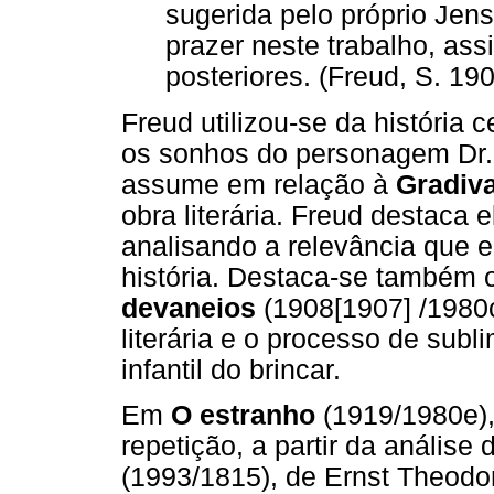
sugerida pelo próprio Je
prazer neste trabalho, as
posteriores. (Freud, S. 19
Freud utilizou-se da história 
os sonhos do personagem Dr. 
assume em relação à
Gradiv
obra literária. Freud destaca 
analisando a relevância que 
história. Destaca-se também 
devaneios
(1908[1907] /1980c
literária e o processo de subl
infantil do brincar.
Em
O estranho
(1919/1980e),
repetição, a partir da análise
(1993/1815), de Ernst Theodo