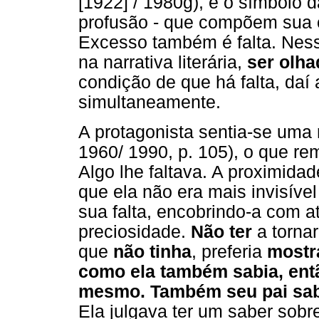
[1922] / 1980g), é o símbolo 
profusão - que compõem sua c
Excesso também é falta. Ness
na narrativa literária,
ser olha
condição de que há falta, da
simultaneamente.
A protagonista sentia-se uma
1960/ 1990, p. 105), o que re
Algo lhe faltava. A proximida
que ela não era mais invisíve
sua falta, encobrindo-a com at
preciosidade.
Não ter
a tornar
que
não tinha
, preferia
mostra
como ela também sabia, ent
mesmo. Também seu pai sab
Ela julgava ter um saber sob