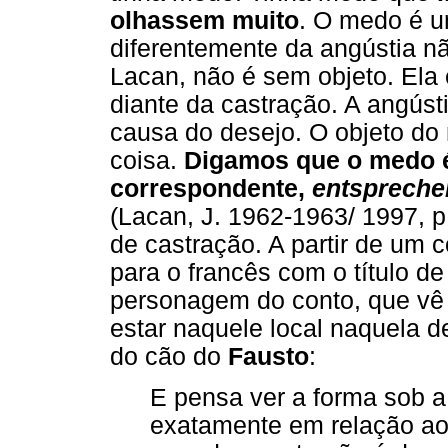
olhassem muito
. O medo é u
diferentemente da angústia n
Lacan, não é sem objeto. Ela é
diante da castração. A angúst
causa do desejo. O objeto do
coisa.
Digamos que o medo é
correspondente,
entspreche
(Lacan, J. 1962-1963/ 1997, 
de castração. A partir de um c
para o francês com o título d
personagem do conto, que vê 
estar naquele local naquela d
do cão do
Fausto
:
E pensa ver a forma sob a
exatamente em relação ao