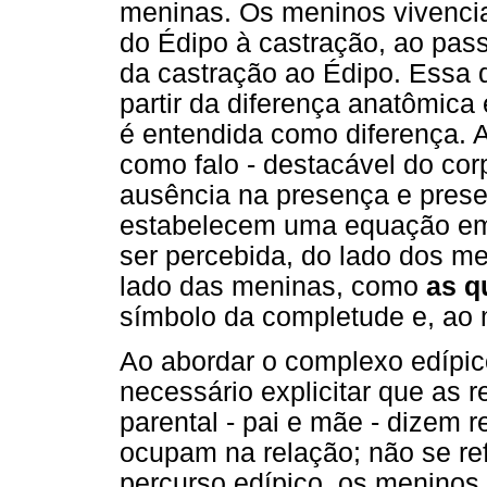
meninas. Os meninos vivenci
do Édipo à castração, ao pas
da castração ao Édipo. Essa d
partir da diferença anatômica
é entendida como diferença. 
como falo - destacável do cor
ausência na presença e prese
estabelecem uma equação em 
ser percebida, do lado dos 
lado das meninas, como
as q
símbolo da completude e, ao 
Ao abordar o complexo edípico
necessário explicitar que as r
parental - pai e mãe - dizem 
ocupam na relação; não se re
percurso edípico, os menino