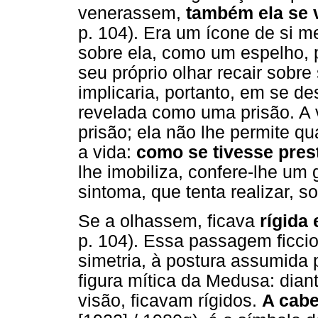
venerassem,
também ela se 
p. 104). Era um ícone de si m
sobre ela, como um espelho,
seu próprio olhar recair sobre
implicaria, portanto, em se d
revelada como uma prisão. A
prisão; ela não lhe permite q
a vida:
como se tivesse pres
lhe imobiliza, confere-lhe um 
sintoma, que tenta realizar, so
Se a olhassem, ficava
rígida
p. 104). Essa passagem ficci
simetria, à postura assumida
figura mítica da Medusa: dian
visão, ficavam rígidos.
A cab