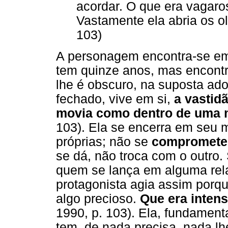
acordar. O que era vagaro
Vastamente ela abria os ol
103)
A personagem encontra-se em 
tem quinze anos, mas encontr
lhe é obscuro, na suposta a
fechado, vive em si,
a vastid
movia como dentro de uma 
103). Ela se encerra em seu 
próprias; não se
compromete
se dá, não troca com o outro.
quem se lança em alguma rela
protagonista agia assim porqu
algo precioso.
Que era intens
1990, p. 103). Ela, fundament
tem, de nada precisa, nada lh