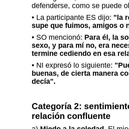
defenderse, como se puede ob
• La participante ES dijo:
"la 
supe que fuimos, amigos o n
• SO mencionó:
Para él, la s
sexo, y para mí no, era nec
termine cediendo en esa rela
• NI expresó lo siguiente:
"Pue
buenas, de cierta manera con
decía".
Categoría 2: sentimien
relación confluente
a)
Miedo a la soledad.
El mie