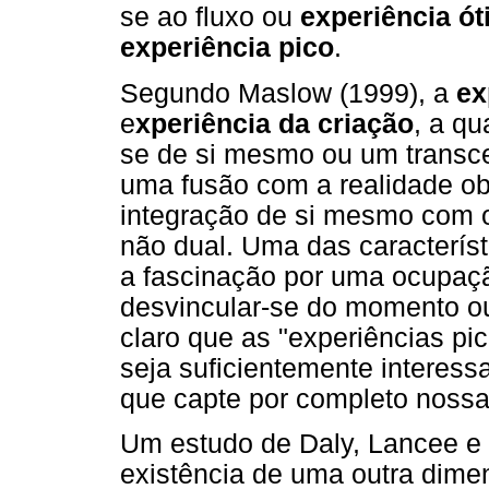
se ao fluxo ou
experiência ó
experiência pico
.
Segundo Maslow (1999), a
ex
e
xperiência da criação
, a q
se de si mesmo ou um transc
uma fusão com a realidade o
integração de si mesmo com o 
não dual. Uma das característ
a fascinação por uma ocupaçã
desvincular-se do momento ou
claro que as "experiências p
seja suficientemente interess
que capte por completo nossa
Um estudo de Daly, Lancee e 
existência de uma outra dime