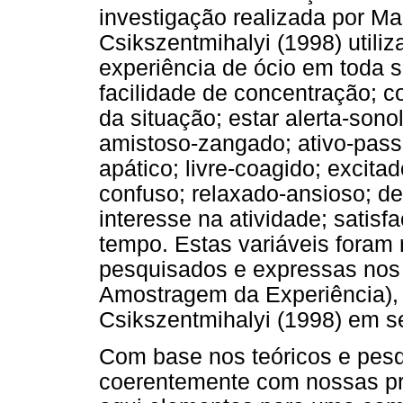
investigação realizada por M
Csikszentmihalyi (1998) utili
experiência de ócio em toda s
facilidade de concentração; c
da situação; estar alerta-sonole
amistoso-zangado; ativo-passi
apático; livre-coagido; excita
confuso; relaxado-ansioso; de
interesse na atividade; satis
tempo. Estas variáveis foram 
pesquisados e expressas nos
Amostragem da Experiência),
Csikszentmihalyi (1998) em s
Com base nos teóricos e pes
coerentemente com nossas pr