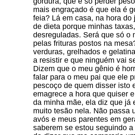
gordura, que é só perder pes
mais engraçado é que ela é g
feia? Lá em casa, na hora do 
de dieta porque minhas taxas,
desreguladas. Será que só o 
pelas frituras postos na mes
verduras, grelhados e gelatin
a resistir e que ninguém vai 
Dizem que o meu gênio é horr
falar para o meu pai que ele p
pescoço de quem disser isto e
emagrece a hora que quiser e
da minha mãe, ela diz que já
muito tesão nela. Não passa u
avós e meus parentes em gera
saberem se estou seguindo a