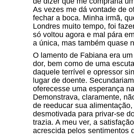
de dizer que me compraria um
As vezes me dá vontade de ofe
fechar a boca. Minha irmã, q
Londres muito tempo, foi faze
só voltou agora e mal pára e
a única, mas também quase nã
O lamento de Fabiana era um
dor, bem como de uma escuta
daquele terrível e opressor si
lugar de doente. Secundariam
oferecesse uma esperança na 
Demonstrava, claramente, não
de reeducar sua alimentação,
desmotivada para privar-se do
trazia. A meu ver, a satisfaç
acrescida pelos sentimentos 