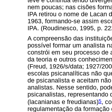
teve e continua tendo diverg
nem poucas; nas cisões forma
IPA retirou o nome de Lacan 
1963, formando-se assim esc
IPA. (Roudinesco, 1995, p. 22
A compreensão das instituiçõe
possível formar um analista na
constrói em seu processo de 
da teoria e outros conhecime
(Freud, 1926/s/data; 1927/20
escolas psicanalíticas não q
de psicanalista e aceitam nã
analistas. Nesse sentido, pod
psicanalistas, representando 
5
(lacanianas e freudianas)
, c
regulamentação da formação de