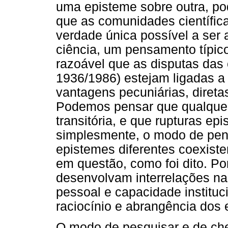
uma episteme sobre outra, po
que as comunidades científic
verdade única possível a ser
ciência, um pensamento típic
razoável que as disputas das 
1936/1986) estejam ligadas a
vantagens pecuniárias, diret
Podemos pensar que qualquer
transitória, e que rupturas ep
simplesmente, o modo de pens
epistemes diferentes coexist
em questão, como foi dito. Po
desenvolvam interrelações na
pessoal e capacidade instituc
raciocínio e abrangência dos 
O modo de pesquisar e de che