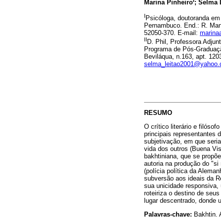
I
Marina Pinheiro
; Selma 
I
Psicóloga, doutoranda em 
Pernambuco. End.: R. Manoe
52050-370. E-mail:
marina
II
D. Phil, Professora Adju
Programa de Pós-Graduaçã
Beviláqua, n.163, apt. 120
selma_leitao2001@yahoo
RESUMO
O crítico literário e filó
principais representantes
subjetivação, em que seria
vida dos outros (Buena Vi
bakhtiniana, que se propõe
autoria na produção do "s
(polícia política da Alema
subversão aos ideais da Re
sua unicidade responsiva, 
roteiriza o destino de seu
lugar descentrado, donde u
Palavras-chave:
Bakhtin. 