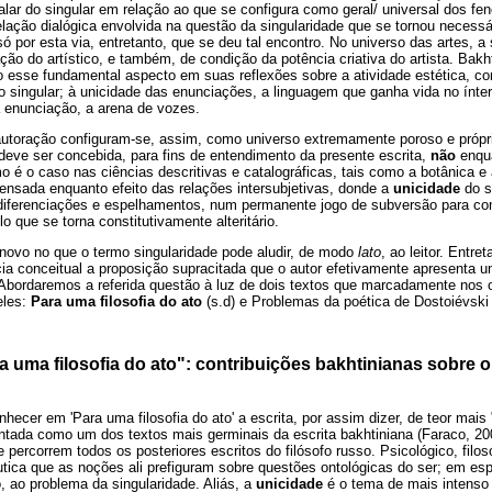
falar do singular em relação ao que se configura como geral/ universal dos fe
elação dialógica envolvida na questão da singularidade que se tornou necess
só por esta via, entretanto, que se deu tal encontro. No universo das artes, a
dação do artístico, e também, de condição da potência criativa do artista. Bakh
ado esse fundamental aspecto em suas reflexões sobre a atividade estética, c
o singular; à unicidade das enunciações, a linguagem que ganha vida no ínteri
 enunciação, a arena de vozes.
autoração configuram-se, assim, como universo extremamente poroso e própri
deve ser concebida, para fins de entendimento da presente escrita,
não
enqua
o é o caso nas ciências descritivas e catalográficas, tais como a botânica e 
pensada enquanto efeito das relações intersubjetivas, donde a
unicidade
do s
diferenciações e espelhamentos, num permanente jogo de subversão para com 
lo que se torna constitutivamente alteritário.
novo no que o termo singularidade pode aludir, de modo
lato
, ao leitor. Entr
ia conceitual a proposição supracitada que o autor efetivamente apresenta u
Abordaremos a referida questão à luz de dois textos que marcadamente nos 
eles:
Para uma filosofia do ato
(s.d) e Problemas da poética de Dostoiévski
 uma filosofia do ato": contribuições bakhtinianas sobre 
onhecer em 'Para uma filosofia do ato' a escrita, por assim dizer, de teor mai
ntada como um dos textos mais germinais da escrita bakhtiniana (Faraco, 20
percorrem todos os posteriores escritos do filósofo russo. Psicológico, filosó
tica que as noções ali prefiguram sobre questões ontológicas do ser; em esp
 ao problema da singularidade. Aliás, a
unicidade
é o tema de mais intenso e