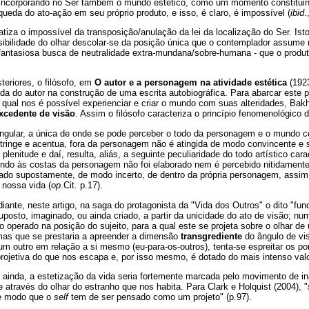
, incorporando no Ser também o mundo estético, como um momento constituin
queda do ato-ação em seu próprio produto, e isso, é claro, é impossível (
ibid
.
tiza o impossível da transposição/anulação da lei da localização do Ser. Isto 
ibilidade do olhar descolar-se da posição única que o contemplador assume 
fantasiosa busca de neutralidade extra-mundana/sobre-humana - que o produt
eriores, o filósofo, em
O autor e a personagem na atividade estética
(1923
da do autor na construção de uma escrita autobiográfica. Para abarcar este p
a qual nos é possível experienciar e criar o mundo com suas alteridades, Ba
xcedente de visão
. Assim o filósofo caracteriza o princípio fenomenológico 
singular, a única de onde se pode perceber o todo da personagem e o mundo 
stringe e acentua, fora da personagem não é atingida de modo convincente e s
plenitude e daí, resulta, aliás, a seguinte peculiaridade do todo artístico car
ndo às costas da personagem não foi elaborado nem é percebido nitidamente 
dado supostamente, de modo incerto, de dentro da própria personagem, assi
nossa vida (
op
.Cit. p.17).
nte, neste artigo, na saga do protagonista da "Vida dos Outros" o dito "fun
uposto, imaginado, ou ainda criado, a partir da unicidade do ato de visão; nu
operado na posição do sujeito, para a qual este se projeta sobre o olhar de
 mas que se prestaria a apreender a dimensão
transgrediente
do ângulo de vi
um outro em relação a si mesmo (eu-para-os-outros), tenta-se espreitar os p
rojetiva do que nos escapa e, por isso mesmo, é dotado do mais intenso valo
 ou ainda, a estetização da vida seria fortemente marcada pelo movimento de in
 através do olhar do estranho que nos habita. Para Clark e Holquist (2004), "
e modo que o
self
tem de ser pensado como um projeto" (p.97).