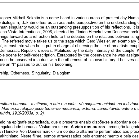
ilosopher Mikhail Bakhtin is a name heard in various areas of present-day Hum
 dialogism, Bakhtin offers us an aesthetic perspective on the understanding o
an singularity would be an outstanding presupposition of his reflections. It is
Buena Vista International, 2006; directed by Florian Henckel von Donnersmarck
rings forward as a refraction field to the debates on the relations between sing
f". The referred movie takes us to the saga which Gerd Wiesler, an exemplar
nt, is cast into when he is put in charge of observing the life of an artists cou
emocratic Republic´s ideals. Mobilized by the daily intimacy of the couple, W
ble scene for self-redescription. Enraptured by the observance he was assigne
e ones he observed in a duel with the otherness of his own history. The lives of
re an "I" passes to author his becoming.
ship. Otherness. Singularity. Dialogism.
cultura humana
-
a ciência, a arte e a vida
-
só adquirem unidade no indivíduo
e. Mas essa relação pode tornar-se mecânica, externa. Lamentavelmente é o
khtin, 1919/2003a, p. 2).
ado na epígrafe supracitada, que o presente ensaio dispõe-se a abordar a de
singularidade humana. Vislumbra-se em
A vida dos outros
- produção lançada
orian Henckel Von Donnesmarck - um contexto altamente performático aos proc
akhtiniano. Neste filme, somos atravessados pelo enternecimento e pela de