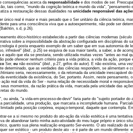
de consequências acerca da
responsabilidade
e dos modos de ser. Preocup
ção, tais como, "mundo da cognição teórica e mundo da vida", "pensamento e
matiza a restauração dessas dualidades na
unicidade responsável das açõe
er único real é maior e mais pesado que o Ser unitário da ciência teórica, m
idente para uma consciência viva que a autoexperimente, não pode ser dete
(Bakhtin, s.d, p.26).
alheamento ético-histórico estabelecido a partir das ciências modernas (século
rrativa sobre a impossibilidade da abstração configurada em disciplinas do s
ecnologia é posta enquanto exemplo de um saber que em sua autonomia de lei
, infreável" (
ibid
., p.25) se esquiva de sua maior tarefa, a saber, a de aco
 e aquilo que ela se prestaria, sendo utilizada muitas vezes "antes ao mal q
não pode oferecer nenhum critério para a vida prática, a vida da ação, porque 
co
Ser,
eu
não existiria" (
ibid
., p.27, grifos do autor). E não existiria, uma ve
te determinado, que as verdades das ciências respondem, se alimentam e c
khtiniano seria, necessariamente, o da retomada da unicidade inescapável d
 da eventicidade da existência, do Ser, portanto. Assim, neste pensamento, o 
 ação real da vida do Ser - numa relação de necessidade moral e responsável.
eus momentos, da razão prática da vida, marcada pela unicidade das ações, 
ncretas do mundo.
", ou ainda, "a vida-em-processo-de-devir" faria parte do "sujeito portador do a
ma parcialidade, uma produção, que marcaria a incompletude humana. Parcial
é limitado pela posição corpórea, espaço-temporal, daquele que contempla. E
ntrar-se a si mesmo no produto do ato-ação da visão estética é uma tentativa
iva de abandonar tanto minha auto-atividade do meu lugar próprio e único situ
ético, quanto sua plena realização enquanto Ser-evento. O ato realizado da vi
quer ser estético - um produto deste ato - e é parte de um mundo diferente: e