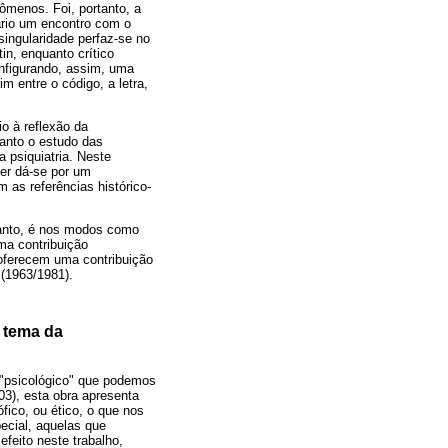
nômenos. Foi, portanto, a
ário um encontro com o
 singularidade perfaz-se no
tin, enquanto crítico
onfigurando, assim, uma
m entre o código, a letra,
o à reflexão da
nto o estudo das
a psiquiatria. Neste
er dá-se por um
as referências histórico-
etanto, é nos modos como
ma contribuição
oferecem uma contribuição
 (1963/1981).
o tema da
s "psicológico" que podemos
03), esta obra apresenta
fico, ou ético, o que nos
ecial, aquelas que
feito neste trabalho,