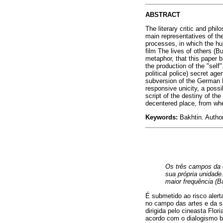
ABSTRACT
The literary critic and ph
main representatives of the
processes, in which the hum
film The lives of others (
metaphor, that this paper b
the production of the "sel
political police) secret age
subversion of the German D
responsive unicity, a possi
script of the destiny of th
decentered place, from whe
Keywords:
Bakhtin. Author
Os três campos da 
sua própria unidad
maior frequência (Ba
É submetido ao risco alert
no campo das artes e da 
dirigida pelo cineasta Fl
acordo com o dialogismo b