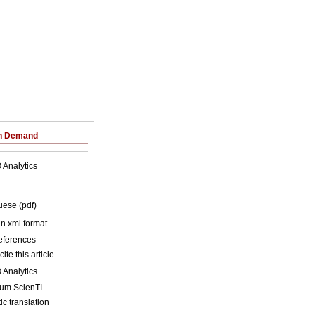
on Demand
 Analytics
uese (pdf)
 in xml format
references
ite this article
 Analytics
lum ScienTI
c translation