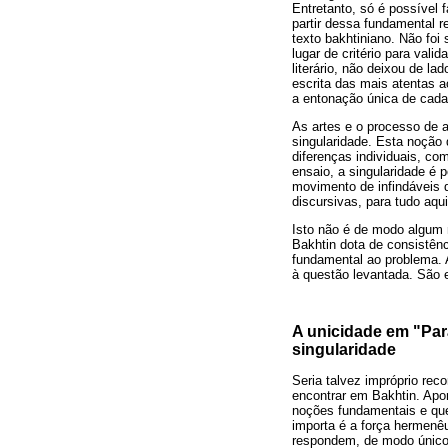
Entretanto, só é possível 
partir dessa fundamental r
texto bakhtiniano. Não foi 
lugar de critério para vali
literário, não deixou de l
escrita das mais atentas a
a entonação única de cada
As artes e o processo de 
singularidade. Esta noção 
diferenças individuais, com
ensaio, a singularidade é 
movimento de infindáveis 
discursivas, para tudo aqui
Isto não é de modo algum 
Bakhtin dota de consistênc
fundamental ao problema. 
à questão levantada. São 
A unicidade em "Para
singularidade
Seria talvez impróprio rec
encontrar em Bakhtin. Apo
noções fundamentais e que 
importa é a força hermenêu
respondem, de modo único,