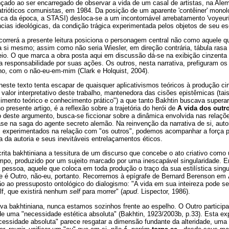
ançado ao ser encarregado de observar a vida de um casal de artistas, na Ale
atrióticos comunistas, em 1984. Da posição de um aparente 'contêiner' monol
tica da época, a STASI) desloca-se a um incontornável arrebatamento 'voyeurí
cias ideológicas, da condição trágica experimentada pelos objetos de seu es
orrerá a presente leitura posiciona o personagem central não como aquele qu
 a si mesmo; assim como não seria Wiesler, em direção contrária, tábula rasa
eio. O que marca a obra posta aqui em discussão dá-se na exibição cinzenta 
 a responsabilidade por suas ações. Os outros, nesta narrativa, prefiguram os 
ho, com o não-eu-em-mim (Clark e Holquist, 2004).
ste texto tenta escapar de quaisquer aplicativismos teóricos à produção cin
o valor interpretativo deste trabalho, mantenedora das cisões epistêmicas (t
imento teórico e conhecimento prático") a que tanto Bakhtin buscava supera
 presente artigo, é a reflexão sobre a trajetória do herói de
A vida dos outr
 deste argumento, busca-se ficcionar sobre a dinâmica envolvida nas relaçõe
ase na saga do agente secreto alemão. Na reinvenção da narrativa de si, autor
 experimentados na relação com "os outros", podemos acompanhar a força p
 da autoria e seus inevitáveis entrelaçamentos éticos.
rita bakhtiniana a tessitura de um discurso que concebe o ato criativo com
mpo, produzido por um sujeito marcado por uma inescapável singularidade. E
 pessoa, aquele que coloca em toda produção o traço da sua estilística singu
e é Outro, não-eu, portanto. Recorremos à epígrafe de Bernard Berenson em
ao pressuposto ontológico do dialogismo: "A vida em sua inteireza pode ser
lf, que existirá nenhum
self
para morrer" (
apud
. Lispector, 1986).
a bakhtiniana, nunca estamos sozinhos frente ao espelho. O Outro participar
 uma "necessidade estética absoluta" (Bakhtin, 1923/2003b, p.33). Esta e
ecessidade absoluta" parece resgatar a dimensão fundante da alteridade, uma 