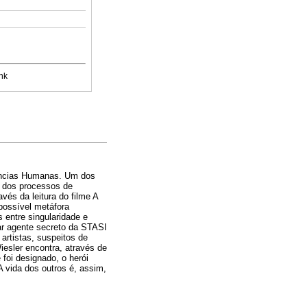
nk
Ciências Humanas. Um dos
o dos processos de
és da leitura do filme A
possível metáfora
 entre singularidade e
ar agente secreto da STASI
 artistas, suspeitos de
iesler encontra, através de
foi designado, o herói
A vida dos outros é, assim,