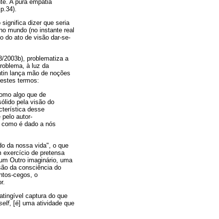
te. A pura empatia
,p.34).
significa dizer que seria
no mundo (no instante real
o do ato de visão dar-se-
/2003b), problematiza a
roblema, à luz da
khtin lança mão de noções
destes termos:
como algo que de
ólido pela visão do
acterística desse
pelo autor-
m como é dado a nós
do da nossa vida", o que
m exercício de pretensa
 um Outro imaginário, uma
são da consciência do
ontos-cegos, o
r.
atingível captura do que
self
, [é] uma atividade que