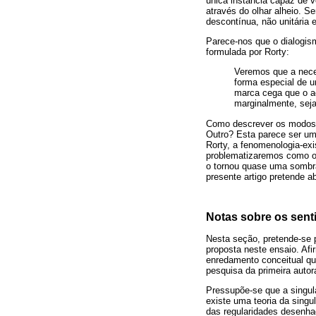
única instância capaz de ve
através do olhar alheio. 
descontínua, não unitária 
Parece-nos que o dialogism
formulada por Rorty:
Veremos que a nece
forma especial de 
marca cega que o a
marginalmente, seja
Como descrever os modos d
Outro? Esta parece ser um
Rorty, a fenomenologia-exis
problematizaremos como o p
o tornou quase uma sombra 
presente artigo pretende ab
Notas sobre os sent
Nesta seção, pretende-se 
proposta neste ensaio. Afi
enredamento conceitual qu
pesquisa da primeira autor
Pressupõe-se que a singul
existe uma teoria da sing
das regularidades desenhad