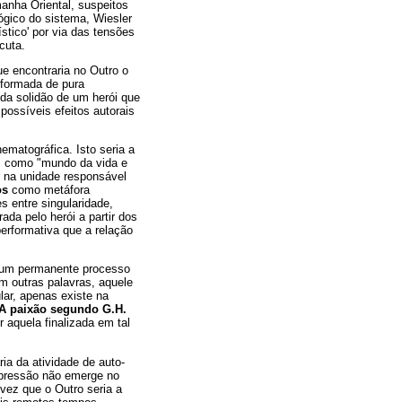
manha Oriental, suspeitos
ógico do sistema, Wiesler
stico' por via das tensões
cuta.
e encontraria no Outro o
 formada de pura
da solidão de um herói que
possíveis efeitos autorais
ematográfica. Isto seria a
ais como "mundo da vida e
r na unidade responsável
os
como metáfora
s entre singularidade,
ada pelo herói a partir dos
erformativa que a relação
o um permanente processo
m outras palavras, aquele
lar, apenas existe na
A paixão segundo G.H.
 aquela finalizada em tal
ia da atividade de auto-
xpressão não emerge no
vez que o Outro seria a