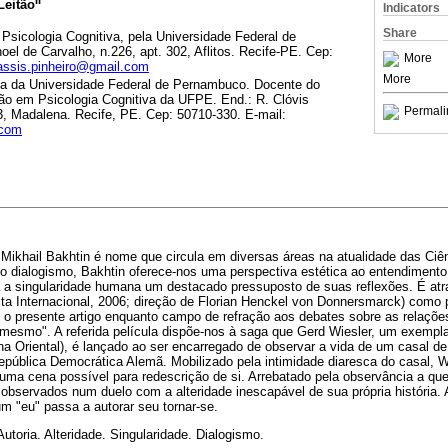
II
Leitão
Indicators
Share
Psicologia Cognitiva, pela Universidade Federal de
l de Carvalho, n.226, apt. 302, Aflitos. Recife-PE. Cep:
More
assis.pinheiro@gmail.com
More
nta da Universidade Federal de Pernambuco. Docente do
o em Psicologia Cognitiva da UFPE. End.: R. Clóvis
Permali
3, Madalena. Recife, PE. Cep: 50710-330. E-mail:
.com
sofo Mikhail Bakhtin é nome que circula em diversas áreas na atualidade das 
 do dialogismo, Bakhtin oferece-nos uma perspectiva estética ao entendiment
 a singularidade humana um destacado pressuposto de suas reflexões. É atrav
sta Internacional, 2006; direção de Florian Henckel von Donnersmarck) como 
 o presente artigo enquanto campo de refração aos debates sobre as relações
i mesmo". A referida película dispõe-nos à saga que Gerd Wiesler, um exempl
nha Oriental), é lançado ao ser encarregado de observar a vida de um casal de
pública Democrática Alemã. Mobilizado pela intimidade diaresca do casal, W
uma cena possível para redescrição de si. Arrebatado pela observância a que 
s observados num duelo com a alteridade inescapável de sua própria história. 
m "eu" passa a autorar seu tornar-se.
Autoria. Alteridade. Singularidade. Dialogismo.