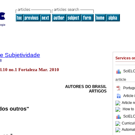
 e Subjetividade
Services 
8
l.10 no.1 Fortaleza Mar. 2010
SciELO
article
AUTORES DO BRASIL
Portug
ARTIGOS
Article
Article 
 dos outros"
How to c
SciELO
Curricu
Automati