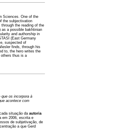
an Sciences. One of the
f the subjectivation
 through the reading of the
) as a possible bakhtinian
ularity and authorship in
y STASI (East Germany
ple, suspected of
iesler finds, through his
d to, the hero writes the
 others thus is a
 que os incorpora à
 que acontece com
licada situação da
autoria
 em 2006, escrita e
essos de subjetivação, de
scentração a que Gerd