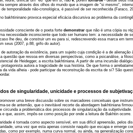
r, reunir, unificar um "eu" que em si, não
é
, porém
torna-se
- desde seus ma
Seria sempre através dos olhos do mundo que a imagem de "si mesmo", inter
e de temporalidade não-cronológica, é passível de ser reconhecida (Faraco, 2
o bakhtininano provoca especial eficácia discursiva ao problema da contingê
ssidade consciente de o poeta forte
demonstrar
que não é uma cópia ou ré
uma necessidade inconsciente que todo ser humano tem: a necessidade de s
caso lhe deu, de construir um eu para si, redescrevendo essa marca em te
m seus (2007, p.88, grifo do autor).
e autoração da existência, para um sujeito cuja condição é a de alienação à
a questão que ressoa em diversas perspectivas, como a psicanálise, a filoso
tencial de Heidegger, a escrita bakhtiniana. A partir de uma incursão dialógic
rotagonista autora a tragicidade de sua história. De que forma o arrebatame
da vida alheia - pode participar da reconstrução da escrita de si? São que
ordar.
idos de singularidade, unicidade e processos de subjetiva
promover uma breve discussão sobre os marcadores conceituais que instrume
rma-se de antemão, que o inevitável recorte da abordagem bakhtiniana firmou-
e circunda a problemática dos processos de singularização da subjetividade.
a e que, assim, impôs-se como posição por onde a leitura de Bakhtin ocorre.
aridade é tomada como aspecto sensível, em sua difícil apreensão, pelos dis
ularidade, uma vez que esta apenas consiste naquilo que escapa e emerge co
as, como por exemplo, numa curva normal, ou ainda, na generalização constit