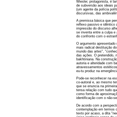
Wiesler, protagonista, é l
de subversão aos ideais p
(um agente da polícia polí
discursivas, das ambivalên
A premissa básica que perc
reflexo passivo e idêntico
impressão do discurso alh
se inventa entre a culpa e
do confronto com o estran
O argumento apresentado ne
mais radical destituição d
mundo das artes", "conhec
das ações. O pretendido, no
bakhtiniana. Na construção
autoria e alteridade com b
atravessamentos estéticos
eu-tu produz na emergência
Pode-se reconhecer na esc
co-autoral e, ao mesmo te
que se enuncia na primeira
tensa relação com tudo qu
como forma de aproximação 
identificação com o não-se
De acordo com a perspectiv
contemplação em termos de
texto por acaso, a dita "n