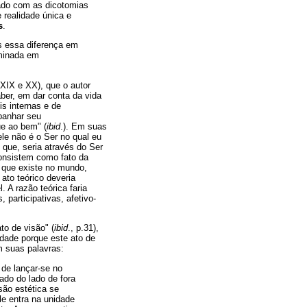
ado com as dicotomias
 realidade única e
s
.
as essa diferença em
rminada em
 XIX e XX), que o autor
aber, em dar conta da vida
s internas e de
mpanhar seu
ue ao bem" (
ibid
.). Em suas
ele não é o Ser no qual eu
z que, seria através do Ser
onsistem como fato da
o que existe no mundo,
ato teórico deveria
 A razão teórica faria
participativas, afetivo-
to de visão" (
ibid
., p.31),
idade porque este ato de
m suas palavras:
 de lançar-se no
ado do lado de fora
são estética se
le entra na unidade