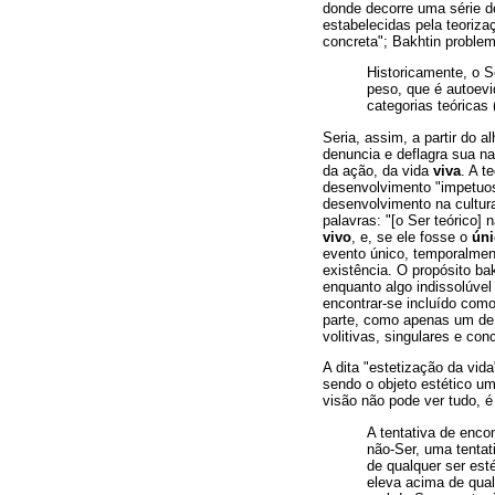
donde decorre uma série 
estabelecidas pela teoriza
concreta"; Bakhtin proble
Historicamente, o S
peso, que é autoev
categorias teóricas 
Seria, assim, a partir do 
denuncia e deflagra sua na
da ação, da vida
viva
. A t
desenvolvimento "impetuoso
desenvolvimento na cultura
palavras: "[o Ser teórico] 
vivo
, e, se ele fosse o
úni
evento único, temporalmen
existência. O propósito ba
enquanto algo indissolúvel
encontrar-se incluído como
parte, como apenas um de s
volitivas, singulares e co
A dita "estetização da vida
sendo o objeto estético u
visão não pode ver tudo, 
A tentativa de enco
não-Ser, uma tentat
de qualquer ser est
eleva acima de qual