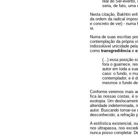
real do Ser-evento
seria, de fato, uma 
Nesta citação, Bakhtin enfa
da ordem da radical imposs
e concreto de ver) - numa 
ia.
Numa de suas escritas post
contemplação da própria vi
indissolúvel unicidade pel
como
transgrediência
e
e
(...) essa posição 
fora o guarnece, re
autor em toda a sua 
caso: o fundo, o mu
contemplador, e é 
mesmos o fundo de 
Conforme veremos mais adia
fica às nossas costas, é s
exotopia. Um deslocamento 
alteridade indeterminada,
autor. Buscando tornar-se 
desconhecido; a refração p
A estilística existencial,
nos ultrapassa, nos excede
nunca posso completar. D