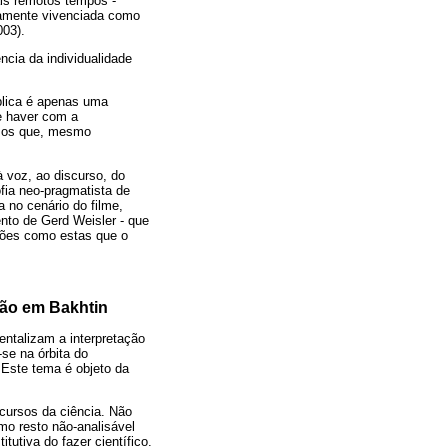
is remotos tempos -
namente vivenciada como
003).
ncia da individualidade
plica é apenas uma
e haver com a
rmos que, mesmo
 voz, ao discurso, do
fia neo-pragmatista de
a no cenário do filme,
nto de Gerd Weisler - que
stões como estas que o
ção em Bakhtin
ntalizam a interpretação
se na órbita do
 Este tema é objeto da
cursos da ciência. Não
mo resto não-analisável
utiva do fazer científico.