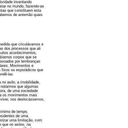
tividade inventando
star no mundo, fazendo-as
ntas que constituem esta
 sabemos de antemão quais
medida que circulávamos e
s dos processos que ali
muitos acontecimentos,
cebíamos corpos que se
ovoados por lembranças
ulares. Movimentos e
 fixos ou esporádicos que
endê-las.
no asilo, a imobilidade,
te notarmos que algumas
fora, de uma sociedade
ara os movimentos mais
 viver, nos deslocássemos,
mínimo de tempo,
residentes de uma
terizar uma limitação, com
 que os asilos, na