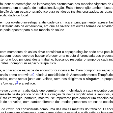
 foi pensar estratégias de intervenções alternativas aos modelos vigentes d
palmente em situação de institucionalização. Esta intervenção também busc
ituição de um espaço terapêutico para os idosos institucionalizados, as qua
cificidade do local.
tem por objetivo investigar a atividade da clínica e, principalmente, apresent
 diferenciado de experiência, em que se vivenciam outras formas de ativida
ue pode apontar para outro modelo de saúde.
 com moradores de asilos deve considerar o espaço singular onde esta popula
ínica com idosos deve-se buscar oferecer uma escuta diferenciada aos proces
te foi o foco principal deste trabalho, buscando respeitar o tempo de cada int
a deles, compor um espaço terapêutico.
ia, a criação de espaços de encontro foi incessante. Para compor tais espaço
2
cionais como entrevista
, aliada à modalidade de Acompanhamento Terapêutico
das, como sentar junto aos velhos, sem nos dirigirmos a
ninguém
, e prop
3
m
clownesca
e a velhice.
nsere-se como uma atividade que permite maior mobilidade a cada encontro co
ente nesta prática possibilita a criação de novos significados e sentidos, 
sta estratégia, portanto, mostrou-se importante para compor um trabalho na i
o de ser velho, com caráter diferente dos modos presentes em nosso cotidia
s do
clown
, foi considerada como uma das molas mestras do trabalho. O enc
a da linguagem
clownesca
, teve como objetivo central a realização de interven