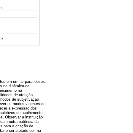
ks
nk
tes em um lar para idosos.
tes na dinâmica de
lhecimento na
alidades de atenção
modos de subjetivação
ever os modos vigentes de
recer a expressão dos
 coletivos de acolhimento
s. Observar a instituição
ocam outra potência da
es para a criação de
ar e ser afetado por, na