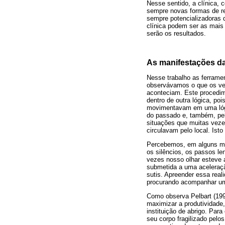
Nesse sentido, a clínica, 
sempre novas formas de re
sempre potencializadoras 
clínica podem ser as mais
serão os resultados.
As manifestações da
Nesse trabalho as ferrame
observávamos o que os vel
aconteciam. Este procedim
dentro de outra lógica, p
movimentavam em uma lógi
do passado e, também, pel
situações que muitas veze
circulavam pelo local. Ist
Percebemos, em alguns mome
os silêncios, os passos l
vezes nosso olhar esteve 
submetida a uma aceleraçã
sutis. Apreender essa rea
procurando acompanhar u
Como observa Pelbart (19
maximizar a produtividade,
instituição de abrigo. Par
seu corpo fragilizado pelo