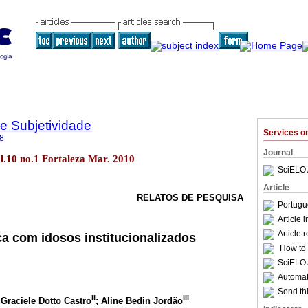
 e Subjetividade
Services 
8
Journal
l.10 no.1 Fortaleza Mar. 2010
SciELO 
Article
RELATOS DE PESQUISA
Portugu
Article 
Article 
ca com idosos institucionalizados
How to c
SciELO 
Automati
Send thi
II
III
 Graciele Dotto Castro
; Aline Bedin Jordão