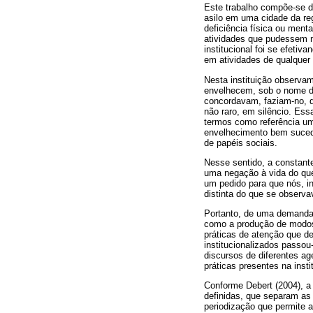
Este trabalho compõe-se d
asilo em uma cidade da re
deficiência física ou menta
atividades que pudessem m
institucional foi se efeti
em atividades de qualquer 
Nesta instituição observa
envelhecem, sob o nome de
concordavam, faziam-no, d
não raro, em silêncio. Es
termos como referência um
envelhecimento bem sucedi
de papéis sociais.
Nesse sentido, a constant
uma negação à vida do que
um pedido para que nós, in
distinta do que se observa
Portanto, de uma demanda i
como a produção de modos 
práticas de atenção que d
institucionalizados passou
discursos de diferentes ag
práticas presentes na insti
Conforme Debert (2004), a 
definidas, que separam as d
periodização que permite a