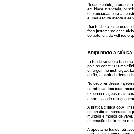
Nesse sentido, a proposta
em idade avançada, princi
diferenciadas para a const
e uma escuta atenta a espe
Diante disso, este escrito 
foco justamente esse nicho
de potência da velhice e q
Ampliando a clínica
Entende-se que o trabalho
pois ao constituir uma cl
emergem na instituição. Es
então, a partir da demand
No decorrer dessa trajetór
estratégias técnicas tradi
experimentações mais ousa
a arte, ligando a linguage
A prática clínica do AT i
dimensão do nomadismo pres
mundos e modos de viver. E
expressão deste outro mod
A aposta no lúdico, atravé
arte, especialmente com 