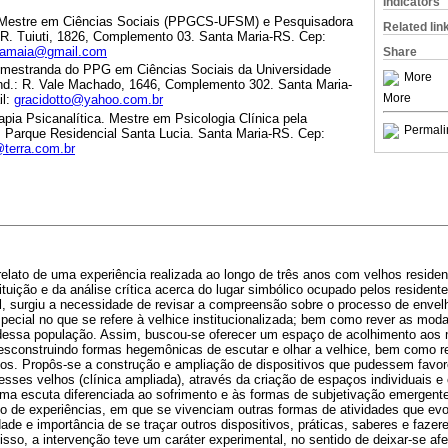
Indicators
 Mestre em Ciências Sociais (PPGCS-UFSM) e Pesquisadora
Related lin
 Tuiuti, 1826, Complemento 03. Santa Maria-RS. Cep:
lamaia@gmail.com
Share
 mestranda do PPG em Ciências Sociais da Universidade
More
nd.: R. Vale Machado, 1646, Complemento 302. Santa Maria-
More
il:
gracidotto@yahoo.com.br
apia Psicanalítica. Mestre em Psicologia Clínica pela
Permali
6, Parque Residencial Santa Lucia. Santa Maria-RS. Cep:
@terra.com.br
elato de uma experiência realizada ao longo de três anos com velhos residen
tituição e da análise crítica acerca do lugar simbólico ocupado pelos residen
al, surgiu a necessidade de revisar a compreensão sobre o processo de enve
ecial no que se refere à velhice institucionalizada; bem como rever as mod
dessa população. Assim, buscou-se oferecer um espaço de acolhimento aos 
esconstruindo formas hegemônicas de escutar e olhar a velhice, bem como r
tos. Propôs-se a construção e ampliação de dispositivos que pudessem favo
esses velhos (clínica ampliada), através da criação de espaços individuais e
uma escuta diferenciada ao sofrimento e às formas de subjetivação emergente
o de experiências, em que se vivenciam outras formas de atividades que ev
ade e importância de se traçar outros dispositivos, práticas, saberes e fazer
isso, a intervenção teve um caráter experimental, no sentido de deixar-se afet