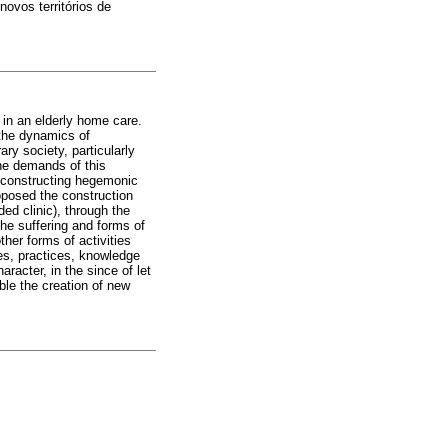
ovos territórios de
 in an elderly home care.
 the dynamics of
ry society, particularly
the demands of this
deconstructing hegemonic
roposed the construction
ed clinic), through the
 the suffering and forms of
ther forms of activities
ces, practices, knowledge
racter, in the since of let
ble the creation of new