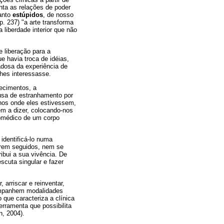
nta as relações de poder
tanto
estúpidos
, de nosso
. 237) "a arte transforma
 liberdade interior que não
 liberação para a
e havia troca de idéias,
adosa da experiência de
hes interessasse.
tecimentos, a
ausa de estranhamento por
lhos onde eles estivessem,
êm a dizer, colocando-nos
omédico de um corpo
identificá-lo numa
erem seguidos, nem se
ribui a sua vivência. De
cuta singular e fazer
arriscar e reinventar,
companhem modalidades
 que caracteriza a clínica
erramenta que possibilita
n, 2004).