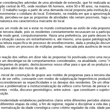
e considerações advindas de uma atividade de extensão, que foi realizada a
gião central do RS, onde residiam 66 homens, entre 50 e 90 anos, na maioria
l. O trabalho surgiu a partir de uma demanda inicial proposta pela instituição 
ovimentar o cotidiano do local. Entretanto, na medida em que a aproximaçã
vando, percebeu-se que as propostas de atividades não seriam possíveis, haja v
natureza era característica marcante do local.
mos um modo de ser e estar no mundo contrastante ao estilo de vida proposto
 terceira idade, pois os residentes constantemente recusavam-se a participa
e modo geral, compulsoriamente. Havia uma preferência, por parte desses h
sa situação causou um estranhamento e, até mesmo, uma quase patologização
a leitura específica do processo de envelhecimento, dada a produção discur
do, como um processo de múltiplas perdas, marcada pela ausência de recon
e reação dos velhos em dizer não às propostas foi positivada como uma recu
 um desobrigar-se de comportamentos considerados, na atualidade, como "n
tegrantes do projeto, deslocássemos nosso olhar para o que ali se produzia 
va para além dos muros do asilo.
nicial de construção de grupos aos moldes de programas para a terceira ida
de ser velho, consoante com modos de subjetivação hegemônicos produzidos
esconsideravam as especificidades e os desejos dos residentes. De um olhar
-se a problematizar a institucionalização da velhice como formas de pensar e
entes - mídia, discurso gerontológico, entre outros - que constituem o sujeit
tuição.
modernidade estabeleceu parâmetros claros entre diferentes períodos etários
iferentes etapas da vida), a fim de registrar, regular e disciplinar a vida da
 normatização da idade cronológica como critério regulador da vida: idade para