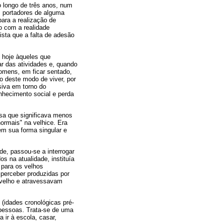
o longo de três anos, num
, portadores de alguma
para a realização de
o com a realidade
ista que a falta de adesão
 hoje àqueles que
r das atividades e, quando
omens, em ficar sentado,
 deste modo de viver, por
siva em torno do
hecimento social e perda
sa que significava menos
ormais" na velhice. Era
em sua forma singular e
de, passou-se a interrogar
 na atualidade, instituía
 para os velhos
 perceber produzidas por
o-velho e atravessavam
 (idades cronológicas pré-
s pessoas. Trata-se de uma
 ir à escola, casar,