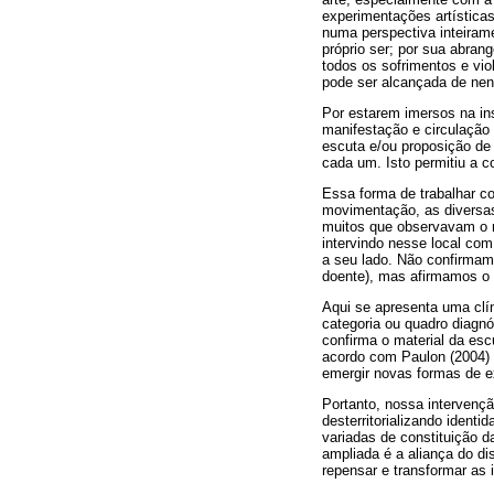
experimentações artísticas
numa perspectiva inteiram
próprio ser; por sua abran
todos os sofrimentos e vio
pode ser alcançada de ne
Por estarem imersos na in
manifestação e circulação 
escuta e/ou proposição de
cada um. Isto permitiu a 
Essa forma de trabalhar co
movimentação, as diversas
muitos que observavam o no
intervindo nesse local com
a seu lado. Não confirmam
doente), mas afirmamos o s
Aqui se apresenta uma clín
categoria ou quadro diagn
confirma o material da escu
acordo com Paulon (2004)
emergir novas formas de 
Portanto, nossa intervençã
desterritorializando iden
variadas de constituição d
ampliada é a aliança do dis
repensar e transformar as