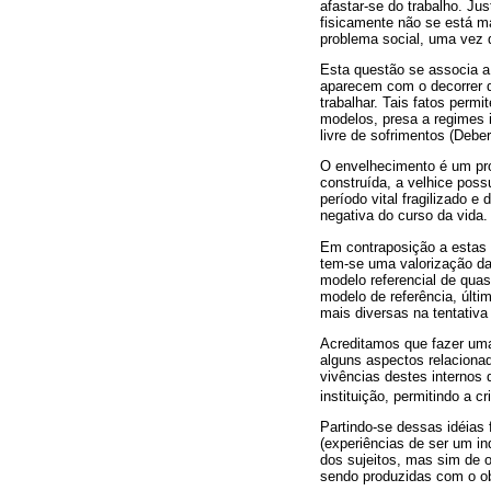
afastar-se do trabalho. J
fisicamente não se está ma
problema social, uma vez
Esta questão se associa a
aparecem com o decorrer d
trabalhar. Tais fatos perm
modelos, presa a regimes i
livre de sofrimentos (Deber
O envelhecimento é um pro
construída, a velhice pos
período vital fragilizado 
negativa do curso da vida.
Em contraposição a estas 
tem-se uma valorização da
modelo referencial de qua
modelo de referência, últi
mais diversas na tentativ
Acreditamos que fazer uma
alguns aspectos relaciona
vivências destes internos 
instituição, permitindo a 
Partindo-se dessas idéias 
(experiências de ser um in
dos sujeitos, mas sim de 
sendo produzidas com o obj