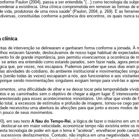
conforme Paulon (2004), passa a ser entendida "(...) como tecnologia da subje
ordenar a existência. Uma clínica comprometida em remexer as formas de e
de vida, produtoras de uma nova saúde" (Paulon, 2004, p. 269). E as ferrame
 diversas, constituídas conforme a potência dos encontros, os quais nunca
 clínica
ntas de intervenção se delinearam e ganharam forma conforme a jornada. À 
hos estavam fazendo, deslocávamos de nosso lugar habitual de expectadora
ento foi de grande importância, pois permitiu vivenciarmos a ocorrência de 
ois se antes era entendido como estando parados, sem fazer nada, agora per
ca que, por vezes, nos escapava. Pudemos perceber que seus dias eram p
as atividades do cotidiano, do ambiente institucional e movimentações sing
s (senão todas às vezes) escaparam a nós, aos funcionários e aos visitantes
o porque sendo movimentações singulares exigiam tempo para vivê-las e apre
ntos, uma dificuldade de olhar e se deixar tocar pela temporalidade vivida 
entos e as caminhados sem o objetivo de chegar a algum lugar. É interessan
anestesiado para esses acontecimentos minoritários. Um olhar que vindo de 
o total, a excessos de estímulos e profusão de imagens, tornou-se cego p
lidade necessitou uma abertura às afecções para que junto a esses modos de
m pouco de seus movimentos.
93), em seu texto
A Nau do Tempo-Rei
, a lógica de fazer o máximo em um 
 deslocar-se em maior velocidade, economizar tempo não existiria entre os 
a esta tecnologia de poder em que o lema é "acelerar", envelhecer pode carac
s sucessivos desfazimentos. Contudo, não implica em uma negatividade, visto