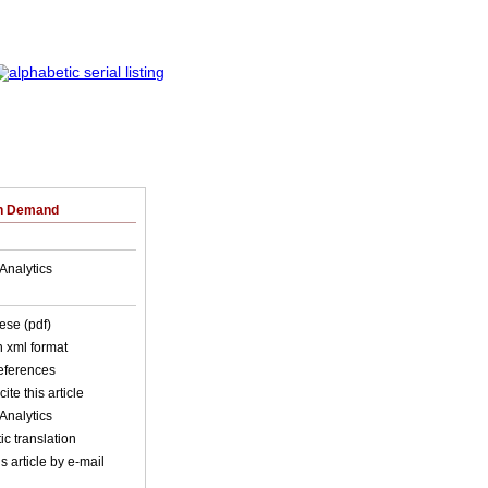
on Demand
Analytics
ese (pdf)
in xml format
references
ite this article
Analytics
c translation
s article by e-mail