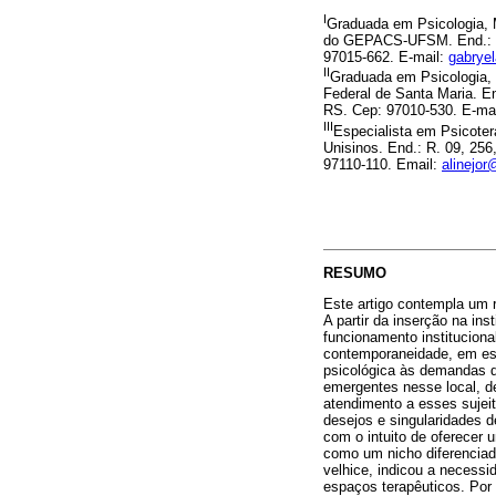
I
Graduada em Psicologia,
do GEPACS-UFSM. End.: R.
97015-662. E-mail:
gabrye
II
Graduada em Psicologia,
Federal de Santa Maria. E
RS. Cep: 97010-530. E-ma
III
Especialista em Psicoter
Unisinos. End.: R. 09, 25
97110-110. Email:
alinejor
RESUMO
Este artigo contempla um r
A partir da inserção na ins
funcionamento institucion
contemporaneidade, em esp
psicológica às demandas 
emergentes nesse local, d
atendimento a esses sujei
desejos e singularidades d
com o intuito de oferecer 
como um nicho diferenciad
velhice, indicou a necessid
espaços terapêuticos. Por 