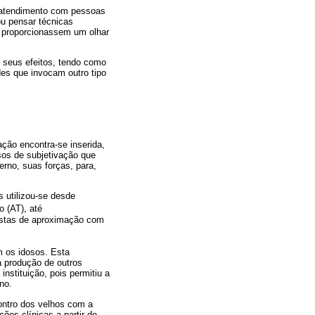
e atendimento com pessoas
ou pensar técnicas
is proporcionassem um olhar
ar seus efeitos, tendo como
des que invocam outro tipo
ção encontra-se inserida,
sos de subjetivação que
erno, suas forças, para,
s utilizou-se desde
 (AT), até
ostas de aproximação com
m os idosos. Esta
a produção de outros
nstituição, pois permitiu a
no.
ontro dos velhos com a
ções clínicas a partir de