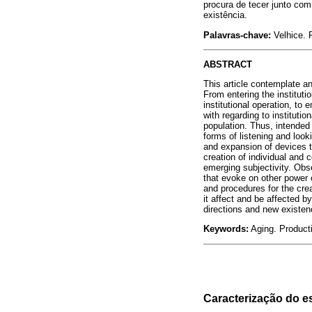
procura de tecer junto com
existência.
Palavras-chave:
Velhice. 
ABSTRACT
This article contemplate a
From entering the instituti
institutional operation, to
with regarding to instituti
population. Thus, intended
forms of listening and look
and expansion of devices th
creation of individual and c
emerging subjectivity. Obse
that evoke on other power 
and procedures for the crea
it affect and be affected b
directions and new existenc
Keywords:
Aging. Producti
Caracterização do es