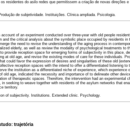
 os residentes do asilo redes que permitissem a criação de novas direções e n
Produção de subjetividade. Instituições. Clínica ampliada. Psicologia.
n account of an experiment conducted over three-year with old people resident
on and the critical analysis about the symbolic place occupied by residents in
 emerge the need to revise the understanding of the aging process in contempora
onalized elderly, as well as review the modality of psychological treatments to 
 to provide reception space for emerging forms of subjectivity in this place, 
ing at old age, and revise the existing modes of care for these individuals. P
at could favor the expression of desires and singularities of these old (extend
ollective reception spaces with the intend to offer a differentiated listening to
rve the institution as a differentiated niche of experience, which experience o
of old age, indicated the necessity and importance of to delineate other devi
tion of therapeutic spaces. Therefore, the intervention had an experimental cha
y, in seeking to weave together with residents of the asylum networks that ena
e territory.
on of subjectivity. Institutions. Extended clinic. Psychology.
tudo: trajetória