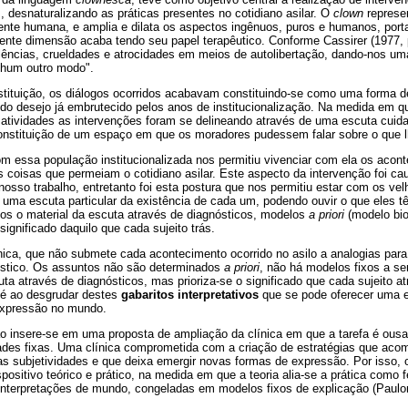
, desnaturalizando as práticas presentes no cotidiano asilar. O
clown
represe
ente humana, e amplia e dilata os aspectos ingênuos, puros e humanos, por
gente dimensão acaba tendo seu papel terapêutico. Conforme Cassirer (1977, p
lências, crueldades e atrocidades em meios de autolibertação, dando-nos uma
nhum outro modo".
stituição, os diálogos ocorridos acabavam constituindo-se como uma forma de
do desejo já embrutecido pelos anos de institucionalização. Na medida em qu
 atividades as intervenções foram se delineando através de uma escuta cuid
constituição de um espaço em que os moradores pudessem falar sobre o que l
m essa população institucionalizada nos permitiu vivenciar com ela os acon
 coisas que permeiam o cotidiano asilar. Este aspecto da intervenção foi c
sso trabalho, entretanto foi esta postura que nos permitiu estar com os ve
 uma escuta particular da existência de cada um, podendo ouvir o que eles t
os o material da escuta através de diagnósticos, modelos
a priori
(modelo bi
ignificado daquilo que cada sujeito trás.
ica, que não submete cada acontecimento ocorrido no asilo a analogias para 
óstico. Os assuntos não são determinados
a priori
, não há modelos fixos a s
ta através de diagnósticos, mas prioriza-se o significado que cada sujeito at
 é ao desgrudar destes
gabaritos interpretativos
que se pode oferecer uma es
expressão no mundo.
o insere-se em uma proposta de ampliação da clínica em que a tarefa é ousar, 
tidades fixas. Uma clínica comprometida com a criação de estratégias que a
as subjetividades e que deixa emergir novas formas de expressão. Por isso, o
positivo teórico e prático, na medida em que a teoria alia-se a prática como f
 interpretações de mundo, congeladas em modelos fixos de explicação (Paulo