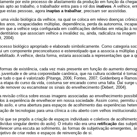
ustamente por este processo de afastamento da produção em função da cheg
is apto ao trabalho, o trabalhador entra para o rol dos
inativos
. A velhice, e
 que estas pessoas, agora
inaptas a trabalhar
, precisam ser assistidas.
 uma visão biológica da velhice, na qual se coloca em relevo doenças crônic
os anos, incapacidades múltiplas, dependência, perda da autonomia, incapac
item que a velhice seja configurada em codificações definidas em relação à no
dentitários que associam velhice a invalidez ou, ainda, radicaliza na image
t, 2004).
cesso biológico apropriado e elaborado simbolicamente. Como categoria soci
sui um componente preconceituoso e estereotipado que a associa a múltiplas
e debilitado. A velhice, desta forma, estaria associada a representações que a
formas de existência, cada vez mais presente em função do aumento demográ
 juventude e de uma corporeidade canônica, que na cultura ocidental é tom
se tudo o que é valorizado (Pitanga, 2006; Fontes, 2007; Goldenberg e Ramos
ma etapa do curso da vida, costuma ser encarado como uma falta. Daí surge 
a de remover ou escamotear os sinais do envelhecimento (Debert, 2004).
 revisão crítica sobre essas imagens associadas ao envelhecimento possibil
dos à experiência de envelhecer em nossa sociedade. Assim como, permitiu 
do asilo, e uma abertura para espaços de acolhimento das experiências hete
criação de tecnologias para uma clínica a céu aberto com velhos institucionali
foi que se propôs a criação de espaços individuais e coletivos de acolhiment
divíduo singular dentro do asilo). O intuito não era uma
retificação
das subjet
oferecer uma escuta ao sofrimento, às formas de subjetivação emergentes, às
etivo de criar redes e espaços de reinvenção de si.