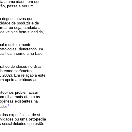
ada a uma idade, em que
ntão, passa a ser um
o-degenerativas que
idade de produzir e de
rma, ou seja, atrelada a
m de velhice bem-sucedida,
al e culturalmente
 patologias, denotando um
 qualificam como uma fase
fico de idosos no Brasil,
ada como parâmetro,
, 2002). Em relação a este
um apelo a práticas as
itou-nos problematizar
um olhar mais atento às
rogêneas existentes na
1
zados
.
o das experiências de si
ividades ou uma
ortopedia
 sociabilidades que estão