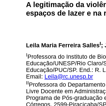
A legitimação da violê
espaços de lazer e na 
I
Leila Maria Ferreira Salles
;
I
Professora do Instituto de Bi
Educação/UNESP/Rio Claro/SP
Educação/PUC/SP. End.: R. Lo
Email:
Leila@rc.unesp.br
II
Professora do Departament
Livre Docente em Administra
Programa de Pós-graduação e
Córregos, 2599-Piracicaba/SP