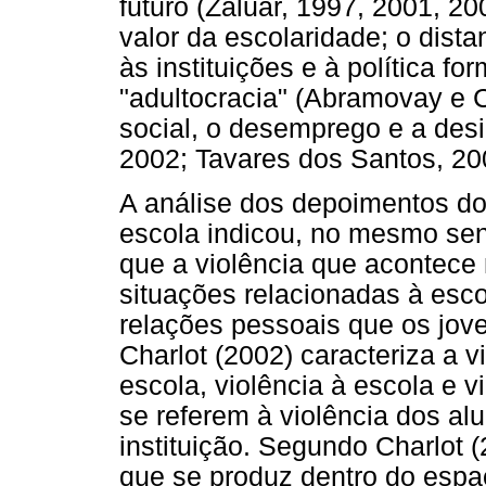
futuro (Zaluar, 1997, 2001, 2
valor da escolaridade; o dist
às instituições e à política fo
"adultocracia" (Abramovay e C
social, o desemprego e a desi
2002; Tavares dos Santos, 20
A análise dos depoimentos dos
escola indicou, no mesmo sen
que a violência que acontece
situações relacionadas à esco
relações pessoais que os jov
Charlot (2002) caracteriza a v
escola, violência à escola e v
se referem à violência dos alu
instituição. Segundo Charlot (
que se produz dentro do espaç