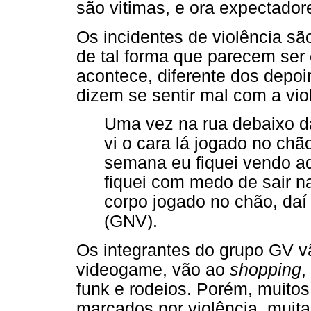
são vitimas, e ora expectadore
Os incidentes de violência sã
de tal forma que parecem ser 
acontece, diferente dos depo
dizem se sentir mal com a vi
Uma vez na rua debaixo d
vi o cara lá jogado no chã
semana eu fiquei vendo aq
fiquei com medo de sair na
corpo jogado no chão, daí
(GNV).
Os integrantes do grupo GV v
videogame, vão ao
shopping
,
funk e rodeios. Porém, muito
marcados por violência, muit