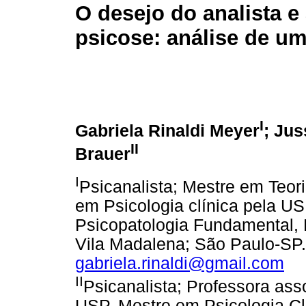
O desejo do analista e 
psicose: análise de u
I
Gabriela Rinaldi Meyer
; Jus
II
Brauer
I
Psicanalista; Mestre em Teor
em Psicologia clínica pela U
Psicopatologia Fundamental, P
Vila Madalena; São Paulo-SP.
gabriela.rinaldi@gmail.com
II
Psicanalista; Professora ass
USP, Mestre em Psicologia Cl