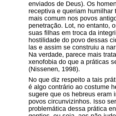
enviados de Deus). Os homen
receptiva e queriam humilhar 
mais comum nos povos antigos
penetração. Lot, no entanto, 
suas filhas em troca da integr
hostilidade do povo dessas ci
las e assim se construiu a n
Na verdade, parece mais trat
xenofobia do que a práticas 
(Nissenen, 1998).
No que diz respeito a tais prá
é algo contrário ao costume h
sugere que os hebreus eram i
povos circunvizinhos. Isso ser
problemática dessa prática en
gentios, ou seja, aos não-jud