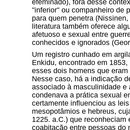
efeminado), fora desse conte
"inferior" ou companheiro de 
para quem penetra (Nissinen,
literatura também oferece al
afetuoso e sexual entre guerr
conhecidos e ignorados (Geor
Um registro cunhado em argil
Enkidu, encontrado em 1853, n
esses dois homens que eram re
Nesse caso, há a indicação d
associado à masculinidade e 
condenava a prática sexual 
certamente influenciou as leis
mesopotâmios e hebreus, cuja
1225. a.C.) que reconheciam 
coabitação entre pessoas do