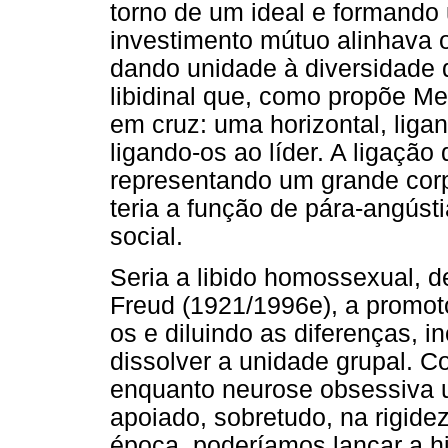
torno de um ideal e formando 
investimento mútuo alinhava o
dando unidade à diversidade d
libidinal que, como propõe Me
em cruz: uma horizontal, ligan
ligando-os ao líder. A ligação
representando um grande corp
teria a função de pára-angúst
social.
Seria a libido homossexual, d
Freud (1921/1996e), a promoto
os e diluindo as diferenças, i
dissolver a unidade grupal. C
enquanto neurose obsessiva u
apoiado, sobretudo, na rigidez
época, poderíamos lançar a hi