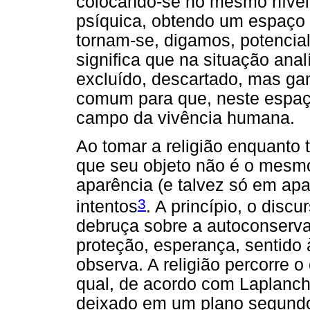
colocando-se no mesmo nível 
psíquica, obtendo um espaço 
tornam-se, digamos, potencial
significa que na situação analí
excluído, descartado, mas gan
comum para que, neste espaço
campo da vivência humana.
Ao tomar a religião enquanto 
que seu objeto não é o mesmo
aparência (e talvez só em ap
3
intentos
. A princípio, o discu
debruça sobre a autoconserva
proteção, esperança, sentido 
observa. A religião percorre o
qual, de acordo com Laplanch
deixado em um plano segundo