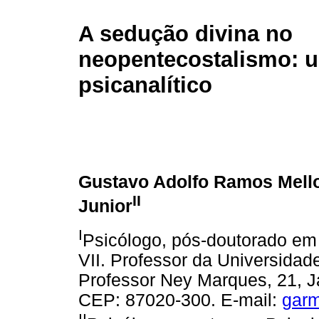
A sedução divina no
neopentecostalismo: 
psicanalítico
Gustavo Adolfo Ramos Mell
II
Junior
I
Psicólogo, pós-doutorado em 
VII. Professor da Universidad
Professor Ney Marques, 21, J
CEP: 87020-300. E-mail:
gar
II