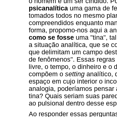
o homem é um ser cindido. P
psicanalítica
uma gama de fe
tomados todos no mesmo plan
compreendidos enquanto mani
forma, propomo-nos aqui a ana
como se fosse
uma "tina", ta
a situação analítica, que se co
que delimitam um campo desti
de fenômenos". Essas regras 
livre, o tempo, o dinheiro e o
compõem o
setting
analítico, 
espaço em cujo interior o inco
analogia, poderíamos pensar 
tina? Quais seriam suas pare
ao pulsional dentro desse es
Ao responder essas pergunta