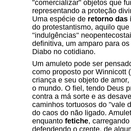
"comercializar" objetos que 
representando a proteção divi
Uma espécie de
retorno das 
do protestantismo, aquilo que 
"indulgências" neopentecosta
definitiva, um amparo para os
Diabo no cotidiano.
Um amuleto pode ser pensad
como proposto por Winnicott 
criança e seu objeto de amor, 
o mundo. O fiel, tendo Deus pr
contra a má sorte e as desav
caminhos tortuosos do "vale d
do caos do não ligado. Amul
enquanto
fetiche
, carregando
defendendo o crente, de algu