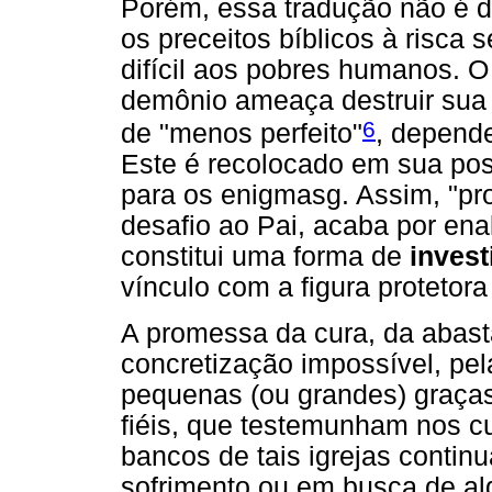
Porém, essa tradução não é de
os preceitos bíblicos à risca 
difícil aos pobres humanos. O 
demônio ameaça destruir sua v
6
de "menos perfeito"
, depende
Este é recolocado em sua pos
para os enigmasg. Assim, "pr
desafio ao Pai, acaba por ena
constitui uma forma de
invest
vínculo com a figura protetora
A promessa da cura, da abast
concretização impossível, pel
pequenas (ou grandes) graça
fiéis, que testemunham nos c
bancos de tais igrejas conti
sofrimento ou em busca de alg