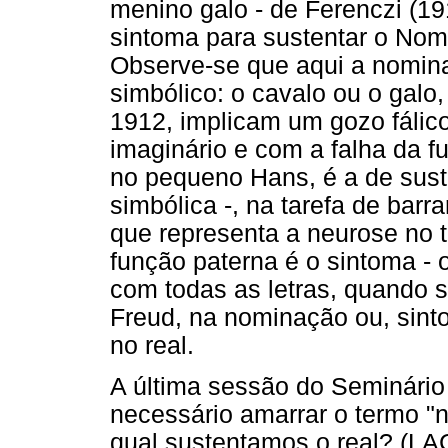
menino galo - de Ferenczi (191
sintoma para sustentar o Nome
Observe-se que aqui a nomina
simbólico: o cavalo ou o galo
1912, implicam um gozo fálic
imaginário e com a falha da f
no pequeno Hans, é a de sust
simbólica -, na tarefa de barra
que representa a neurose no 
função paterna é o sintoma - 
com todas as letras, quando s
Freud, na nominação ou, sin
no real.
A última sessão do Seminári
necessário amarrar o termo "
qual sustentamos o real? (L