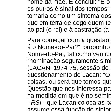
nome da mãe. E conclui: "É o
os outros é sinal dos tempos"
tomaria como um sintoma dos
que em terra de cego quem tem
ao pai (o rei) e à castração (a
Para começar com a questão: 
é o Nome-do-Pai?", proponho 
Nome-do-Pai, tal como verific
"nominação seguramente simbó
(LACAN, 1974-75, sessão de 
questionamento de Lacan: "O
coisas, ou será que temos que i
Questão que nos interessa pa
na medida em que é no semin
-
RSI
- que Lacan coloca as 
assume essa função de sinto