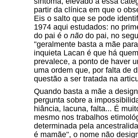
sintoma, elevado a essa categ
partir da clínica em que o ob
Eis o salto que se pode identi
1974 aqui estudados: no prim
do pai é o
não
do pai, no seg
"geralmente basta a mãe para 
inquieta Lacan é que há quem
prevalece, a ponto de haver u
uma ordem que, por falta de de
questão a ser tratada na artic
Quando basta a mãe a designa
pergunta sobre a impossibilid
hiância, lacuna, falta... É muit
mesmo nos trabalhos etimológ
determinada pela ancestralida
é mamãe", o nome não designa