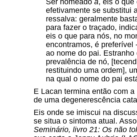
Ser nomeado
a
, eis o qu
efetivamente se substitui
ressalva: geralmente bast
para fazer o traçado, indi
eis o que para nós, no mo
encontramos, é preferível 
ao nome do pai. Estranho
prevalência de nó, [tecend
restituindo uma ordem], u
na qual o nome do pai está f
E Lacan termina então com a p
de uma degenerescência catast
Eis onde se imiscui na discus
se situa o sintoma atual. As
Seminário, livro 21: Os não to