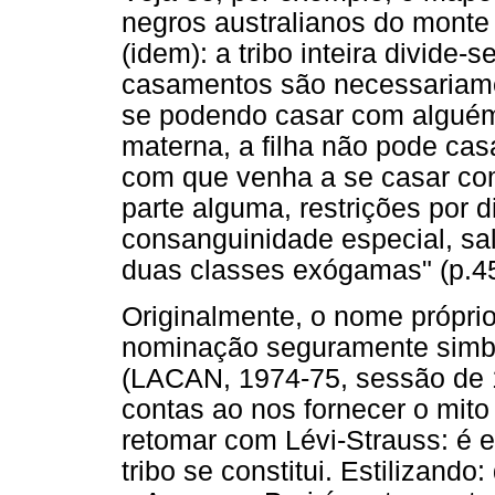
negros australianos do monte
(idem): a tribo inteira divide-
casamentos são necessariame
se podendo casar com algué
materna, a filha não pode ca
com que venha a se casar com
parte alguma, restrições por 
consanguinidade especial, sa
duas classes exógamas" (p.45
Originalmente, o nome própr
nominação seguramente simból
(LACAN, 1974-75, sessão de 1
contas ao nos fornecer o mit
retomar com Lévi-Strauss: é
tribo se constitui. Estilizand