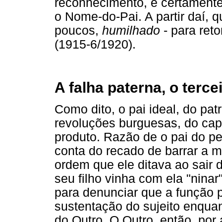
reconhecimento, é certamente
o Nome-do-Pai. A partir daí, q
poucos,
humilhado
- para ret
(1915-6/1920).
A falha paterna, o terce
Como dito, o pai ideal, do pa
revoluções burguesas, do cap
produto. Razão de o pai do p
conta do recado de barrar a 
ordem que ele ditava ao sair 
seu filho vinha com ela "nina
para denunciar que a função p
sustentação do sujeito enqua
do Outro. O Outro, então, por