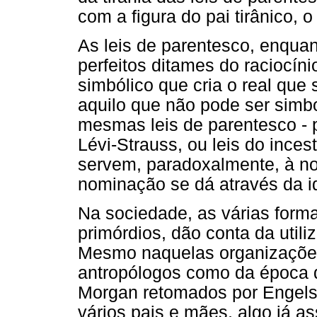
com a figura do pai tirânico, o 
As leis de parentesco, enquan
perfeitos ditames do raciocín
simbólico que cria o real que
aquilo que não pode ser simb
mesmas leis de parentesco - 
Lévi-Strauss, ou leis do inces
servem, paradoxalmente, à n
nominação se dá através da id
Na sociedade, as várias form
primórdios, dão conta da utili
Mesmo naquelas organizações 
antropólogos como da época
Morgan retomados por Engels -
vários pais e mães, algo já a