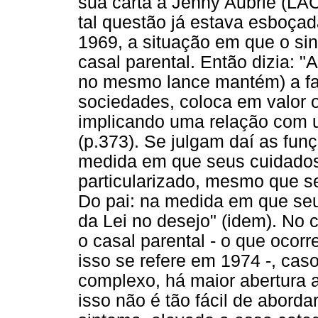
sua carta a Jenny Aubrie (L
tal questão já estava esboça
1969, a situação em que o si
casal parental. Então dizia: "
no mesmo lance mantém) a fa
sociedades, coloca em valor o 
implicando uma relação com 
(p.373). Se julgam daí as fun
medida em que seus cuidados
particularizado, mesmo que sej
Do pai: na medida em que se
da Lei no desejo" (idem). No
o casal parental - o que oco
isso se refere em 1974 -, cas
complexo, há maior abertura a
isso não é tão fácil de abord