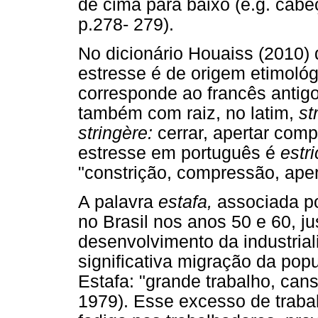
de cima para baixo (e.g. cab
p.278- 279).
No dicionário Houaiss (2010) 
estresse é de origem etimoló
corresponde ao francês antig
também com raiz, no latim,
st
stringère:
cerrar, apertar comp
estresse em português é
estr
"constrição, compressão, aper
A palavra
estafa,
associada po
no Brasil nos anos 50 e 60, j
desenvolvimento da industriali
significativa migração da pop
Estafa: "grande trabalho, ca
1979). Esse excesso de traba