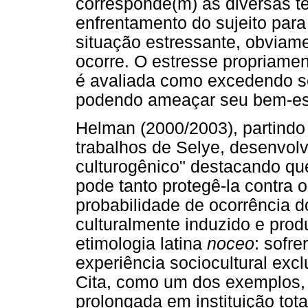
corresponde(m) às diversas te
enfrentamento do sujeito para
situação estressante, obviame
ocorre. O estresse propriamen
é avaliada como excedendo se
podendo ameaçar seu bem-es
Helman (2000/2003), partindo 
trabalhos de Selye, desenvolv
culturogênico" destacando que
pode tanto protegê-la contra 
probabilidade de ocorrência 
culturalmente induzido e pro
etimologia latina
noceo
: sofre
experiência sociocultural excl
Cita, como um dos exemplos, 
prolongada em instituição tota