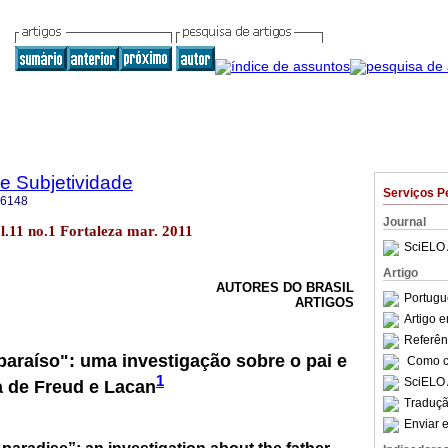
 e Subjetividade
Serviços P
-6148
Journal
l.11 no.1 Fortaleza mar. 2011
SciELO 
Artigo
AUTORES DO BRASIL
Portugu
ARTIGOS
Artigo 
Referên
araíso": uma investigação sobre o pai e
Como ci
1
SciELO 
ia de Freud e Lacan
Traduçã
Enviar e