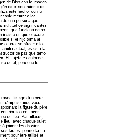
magen de Dios con la imagen
gión es el sentimiento de
iliza este hecho, con lo
nsable recurrir a las
ia de una persona que
a multitud de significantes
 Lacan, que funciona como
n insiste en que el padre
ible si el hijo toma al
e ocurra, se ofrece a los
familia actual, es esta la
nstructor de paz que tanto
ico. El sujeto es entonces
uso de él, pero que le
eu avec l'image d'un père,
ment d'impuissance vécu
 apportant la figure du père
 contribution de Lacan,
pe ce lieu. Par ailleurs,
ce lieu, avec chaque sujet
 à joindre les dossiers
 ses fautes, permettant à
ment pour être utilisé et