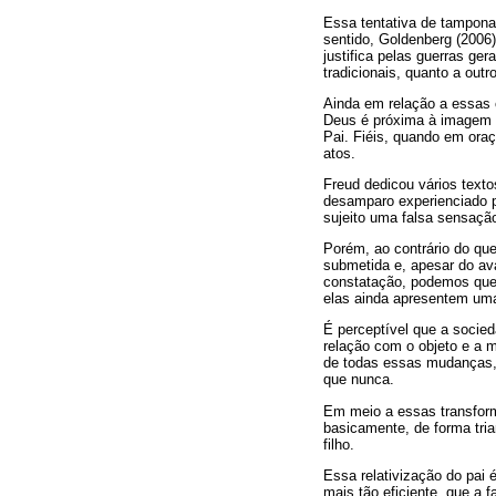
Essa tentativa de tampona
sentido, Goldenberg (2006)
justifica pelas guerras ge
tradicionais, quanto a out
Ainda em relação a essas c
Deus é próxima à imagem d
Pai. Fiéis, quando em ora
atos.
Freud dedicou vários texto
desamparo experienciado p
sujeito uma falsa sensaçã
Porém, ao contrário do q
submetida e, apesar do ava
constatação, podemos ques
elas ainda apresentem um
É perceptível que a socie
relação com o objeto e a 
de todas essas mudanças, 
que nunca.
Em meio a essas transforma
basicamente, de forma tria
filho.
Essa relativização do pai 
mais tão eficiente, que a 