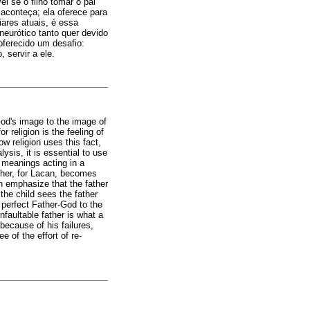
l se o filho tomar o pai
aconteça; ela oferece para
iares atuais, é essa
neurótico tanto quer devido
 oferecido um desafio:
 servir a ele.
 God's image to the image of
 religion is the feeling of
 religion uses this fact,
lysis, it is essential to use
e meanings acting in a
ather, for Lacan, becomes
n emphasize that the father
 the child sees the father
a perfect Father-God to the
nfaultable father is what a
because of his failures,
e of the effort of re-