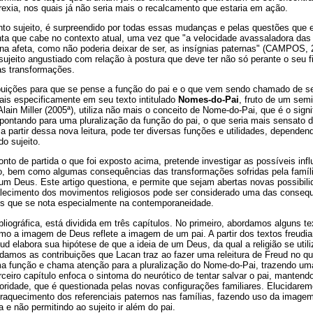
exia, nos quais já não seria mais o recalcamento que estaria em ação.
nto sujeito, é surpreendido por todas essas mudanças e pelas questões que
nta que cabe no contexto atual, uma vez que "a velocidade avassaladora da
ana afeta, como não poderia deixar de ser, as insígnias paternas" (CAMPOS, 
ujeito angustiado com relação à postura que deve ter não só perante o seu 
as transformações.
ibuições para que se pense a função do pai e o que vem sendo chamado de seu
ais especificamente em seu texto intitulado
Nomes-do-Pai
, fruto de um semi
lain Miller (2005ª), utiliza não mais o conceito de Nome-do-Pai, que é o signi
ontando para uma pluralização da função do pai, o que seria mais sensato
a partir dessa nova leitura, pode ter diversas funções e utilidades, dependen
do sujeito.
to de partida o que foi exposto acima, pretende investigar as possíveis inf
ão, bem como algumas consequências das transformações sofridas pela famíli
um Deus. Este artigo questiona, e permite que sejam abertas novas possibil
talecimento dos movimentos religiosos pode ser considerado uma das conseq
nos que se nota especialmente na contemporaneidade.
bliográfica, está dividida em três capítulos. No primeiro, abordamos alguns t
mo a imagem de Deus reflete a imagem de um pai. A partir dos textos freudia
elabora sua hipótese de que a ideia de um Deus, da qual a religião se utiliz
damos as contribuições que Lacan traz ao fazer uma releitura de Freud no que
a função e chama atenção para a pluralização do Nome-do-Pai, trazendo u
erceiro capítulo enfoca o sintoma do neurótico de tentar salvar o pai, manten
toridade, que é questionada pelas novas configurações familiares. Elucidare
fraquecimento dos referenciais paternos nas famílias, fazendo uso da imagem
 e não permitindo ao sujeito ir além do pai.