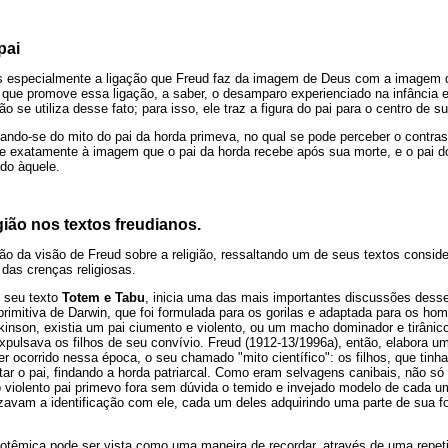
pai
s especialmente a ligação que Freud faz da imagem de Deus com a imagem 
 que promove essa ligação, a saber, o desamparo experienciado na infância 
o se utiliza desse fato; para isso, ele traz a figura do pai para o centro de s
lizando-se do mito do pai da horda primeva, no qual se pode perceber o contras
de exatamente à imagem que o pai da horda recebe após sua morte, e o pai do
do àquele.
ião nos textos freudianos.
o da visão de Freud sobre a religião, ressaltando um de seus textos consid
as crenças religiosas.
 seu texto
Totem e Tabu
, inicia uma das mais importantes discussões desse 
rimitiva de Darwin, que foi formulada para os gorilas e adaptada para os hom
inson, existia um pai ciumento e violento, ou um macho dominador e tirânic
expulsava os filhos de seu convívio. Freud (1912-13/1996a), então, elabora u
er ocorrido nessa época, o seu chamado "mito científico": os filhos, que tinh
ar o pai, findando a horda patriarcal. Como eram selvagens canibais, não 
 violento pai primevo fora sem dúvida o temido e invejado modelo de cada u
lizavam a identificação com ele, cada um deles adquirindo uma parte de sua f
totêmica pode ser vista como uma maneira de recordar, através de uma repeti