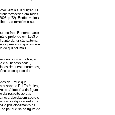
 envolvem a sua função. O
s transformações em todos
2006, p.72). Então, muitas
filho, mas também à sua
 declínio. É interessante
nário proferido em 1953 e
ficante da função paterna,
 de se pensar do que em um
do do que for mais
luências e usos da função
a e a "necessidade",
idades de questionamentos,
uências da queda de
extos de Freud que
nos sobre o Pai Totêmico,
a, está imbuída da figura
 diz respeito ao pai.
ma nova abordagem sobre o
do-o como algo sagrado, na
mos o posicionamento da
 do pai que há na figura de