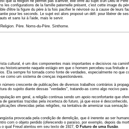
 que la religion ne permet pas d'arriver, elle offre au sujet d'un Dieu le Pèr
ans les configurations de la famille paternelle présent, c'est cette image du p
ible d'être la figure du père à la fois pacifier le névrosé ou à cause de leurs fa
ntie pour les seconds. Le sujet est alors proposé un défi: pour libérer de ses
ts et sans lui à l'aide, mais le servir.
Religion. Père. Noms-du-Père. Sinthome.
e vista cultural, é um dos componentes mais importantes e decisivos na cami
ceu historicamente naquele estágio em que o homem percebeu sua finitude e 
os. Ela sempre foi tomada como fonte de verdades, especialmente no que c
o-se como um sistema de crenças inquestionáveis.
 número crescente de publicações de diversos trabalhos contrários à propag
tura do sujeito diante dessas "verdades", tratando-as como algo nocivo para
opulação em geral, a religião continua sendo um apoio reconfortante que ofe
a de garantias trazidas pela incerteza do futuro, já que esse é desconhecido, 
plicações oferecidas pelas religiões, na tentativa de amenizar sua sensaçã
gústia provocada pela condição de derrelição, que é inerente ao ser huma
tro com o objeto perdido (oferecendo o paraíso, por exemplo, depois da morte)
a o qual Freud atentou em seu texto de 1927,
O Futuro de uma Ilusão
.