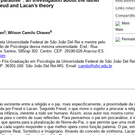
paradise”: an investigation about the father
Indicadore
Freud and Lacan’s theory
Links rela
Compartilh
Mais
Mais
I
II
ani
; Wilson Camilo Chaves
Permali
ela Universidade Federal de São João Del Rei e mestre pelo
o de Psicologia dessa mesma universidade. End.: Rua
s Santos, 585/ap 302. Centro. CEP: 29190-026 Aracruz-ES.
com
e Pós-Graduação em Psicologia da Universidade Federal de São João Del Re
EP: 36301-160. São João Del Rei-MG. Email:
camilo@ufsj.edu.br
ção existente entre a religião e o pai, mais especificamente, a proximidade 
a por Freud e Lacan. Segundo Freud, o que move o sujeito a procurar a reli
 infância, inerente a todo ser humano. Assim, esse autor nos mostra como a 
 pai para o centro de suas reflexões. Para pensarmos o pai em psicanálise, é 
 que aponta para a pluralização do Nome-do-Pai, o que permite que uma multi
 a cada sujeito responder o que melhor opera como função paterna. O pai, em
stros Real, Simbólico e Imaginário. Através do conceito de sinthoma, Lacan