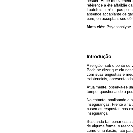
désuet. Et ce mouvement est
référence a été affaiblie d
Toutefois, il n'est pas poss
absence accablante de gara
père, en acceptant ses défau
Mots clés:
Psychanalyse. 
Introdução
A religião, sob o ponto d
Pode-se dizer que ela nas
com suas angústias e med
existenciais, apresentand
Atualmente, observa-se um
tempo, questionando a pos
No entanto, analisando a p
inseguranças. Frente à falt
busca as respostas nas ex
insegurança.
Buscando tamponar essa an
de alguma forma, o reencon
como uma ilusão, fato par