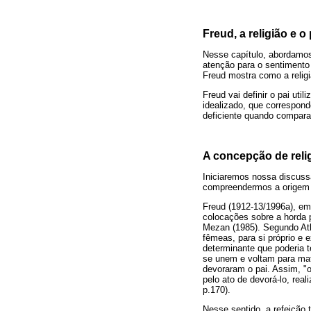
Freud, a religião e o 
Nesse capítulo, abordamo
atenção para o sentimento
Freud mostra como a religiã
Freud vai definir o pai uti
idealizado, que correspon
deficiente quando compara
A concepção de relig
Iniciaremos nossa discussã
compreendermos a origem d
Freud (1912-13/1996a), em
colocações sobre a horda p
Mezan (1985). Segundo Atk
fêmeas, para si próprio e 
determinante que poderia t
se unem e voltam para mat
devoraram o pai. Assim, "o
pelo ato de devorá-lo, rea
p.170).
Nesse sentido, a refeição 