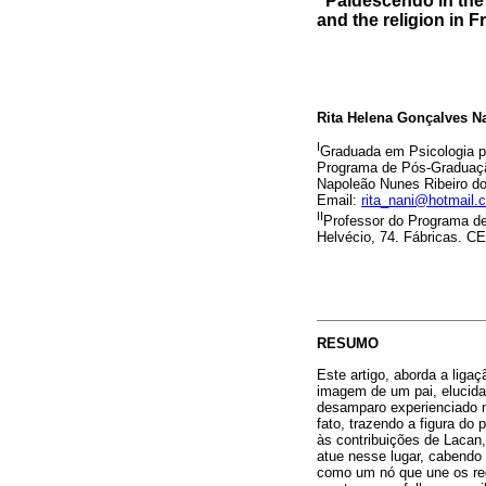
“Paidescendo in the 
and the religion in 
Rita Helena Gonçalves N
I
Graduada em Psicologia p
Programa de Pós-Graduaçã
Napoleão Nunes Ribeiro do
Email:
rita_nani@hotmail.
II
Professor do Programa d
Helvécio, 74. Fábricas. C
RESUMO
Este artigo, aborda a liga
imagem de um pai, elucidad
desamparo experienciado na
fato, trazendo a figura do
às contribuições de Lacan,
atue nesse lugar, cabendo
como um nó que une os regi