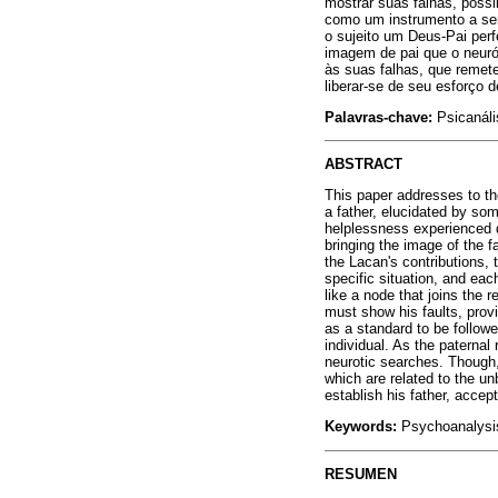
mostrar suas falhas, possi
como um instrumento a ser
o sujeito um Deus-Pai perf
imagem de pai que o neurót
às suas falhas, que remete
liberar-se de seu esforço 
Palavras-chave:
Psicanáli
ABSTRACT
This paper addresses to the
a father, elucidated by som
helplessness experienced d
bringing the image of the fa
the Lacan's contributions, 
specific situation, and eac
like a node that joins the
must show his faults, provid
as a standard to be followe
individual. As the paternal
neurotic searches. Though, 
which are related to the un
establish his father, accep
Keywords:
Psychoanalysis.
RESUMEN