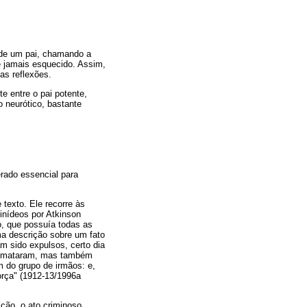
de um pai, chamando a
e jamais esquecido. Assim,
uas reflexões.
te entre o pai potente,
 neurótico, bastante
erado essencial para
texto. Ele recorre às
inídeos por Atkinson
o, que possuía todas as
ma descrição sobre um fato
am sido expulsos, certo dia
só mataram, mas também
m do grupo de irmãos: e,
orça" (1912-13/1996a
ção, o ato criminoso,