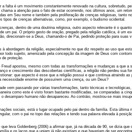
r a falta é um movimento constantemente renovado na cultura, sobretudo, pel
 chama a atenção para o fato de estar ocorrendo, nos últimos anos, um reto
radas em Seu nome e também pela proliferação de crenças religiosas, tanto no 
ros tipos de crenças alternativas, como, por exemplo, o budismo ocidental.
renças, dentro de uma doutrina religiosa, outro aspecto relevante é o quant
e um pai. O próprio gesto de oração, pregado pela religião católica, é um 
ção, direcionam-se a Deus, chamando-o de Pai, pedindo proteção para suas v
s à abordagem da religião, especialmente no que diz respeito ao uso que est
or todo sujeito, amenizado pela concepção da imagem de Deus com contorno
o de proteção.
ue Freud apostou, mesmo com todas as transformações e mudanças a que a 
nço e crescimento das descobertas científicas, a religião não perdeu sua for
tionar: que aspecto é esse que a religião possui e que continua atraindo a
a necessidade enorme de possuírem uma crença, ou um Deus?
dade vem passando por várias transformações, tanto técnicas e tecnológicas,
maneira como este é visto foram bastante modificadas, se comparadas a cinq
o desamparo humano não desapareceu. Ao contráio, mostrou-se mais insupor
ções sociais, está o lugar ocupado pelo pai dentro da família. Esta última n
ngular, com o pai no topo das relações e tendo sua palavra elevada à posiçã
é que leva Goldenberg (2006) a afirmar que, já na década de 90, se dizia que
família e os laços que a uniam já não existiam e que haveriam de ser encont