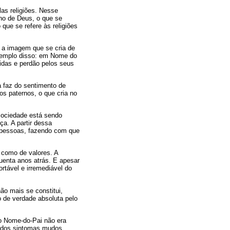
as religiões. Nesse
rno de Deus, o que se
que se refere às religiões
o a imagem que se cria de
exemplo disso: em Nome do
idas e perdão pelos seus
a faz do sentimento de
s paternos, o que cria no
sociedade está sendo
ça. A partir dessa
s pessoas, fazendo com que
 como de valores. A
uenta anos atrás. E apesar
tável e irremediável do
ão mais se constitui,
o de verdade absoluta pelo
 o Nome-do-Pai não era
rados sintomas mudos,