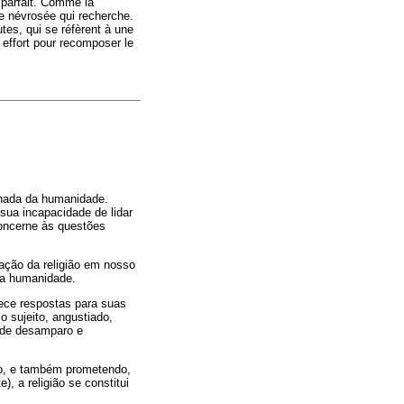
e parfait. Comme la
ère névrosée qui recherche.
utes, qui se réfèrent à une
 effort pour recomposer le
nhada da humanidade.
sua incapacidade de lidar
oncerne às questões
ação da religião em nosso
 a humanidade.
rece respostas para suas
o sujeito, angustiado,
o de desamparo e
no, e também prometendo,
, a religião se constitui