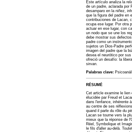
Este artículo analiza la re
de un padre, aclarada por 
desamparo en la niñez, inh
que la figura del padre en 
contribuciones de Lacan, c
ocupa ese lugar. Por otra p
actuar en ese lugar, con c
un nodo que se une los reg
debe mostrar sus defectos, 
padre como un instrumento 
sujetos un Dios-Padre perfe
imagen del padre que la bú
desea el neurótico por sus 
ofreció un desafío: la libe
sirvan.
Palabras clave:
Psicoanáli
RÉSUMÉ
Cet article examine le lien 
élucidée par Freud et Laca
dans l'enfance, inhérente à
au centre de ses réflexion
quand il parle du rôle du p
Lacan se tourne vers la plu
mieux que la réponse de l'
Réel, Symbolique et Imagin
le fils d'aller au-delà. To