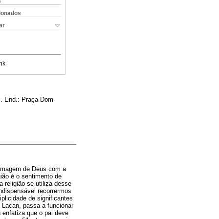
s
cionados
ar
nk
i. End.: Praça Dom
da imagem de Deus com a
gião é o sentimento de
religião se utiliza desse
indispensável recorrermos
plicidade de significantes
 Lacan, passa a funcionar
 enfatiza que o pai deve