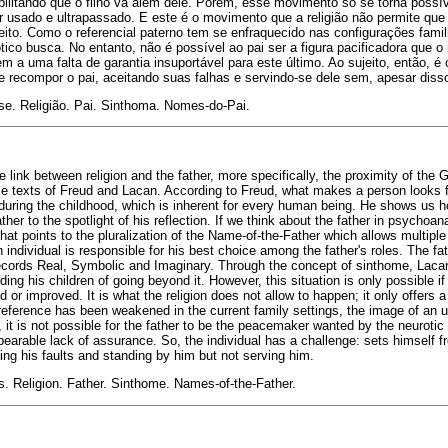
bilitando que o filho vá além dele. Porém, esse movimento só se torna possíve
 usado e ultrapassado. E este é o movimento que a religião não permite que 
eito. Como o referencial paterno tem se enfraquecido nas configurações famil
ico busca. No entanto, não é possível ao pai ser a figura pacificadora que o 
m a uma falta de garantia insuportável para este último. Ao sujeito, então, é
de recompor o pai, aceitando suas falhas e servindo-se dele sem, apesar disso,
se. Religião. Pai. Sinthoma. Nomes-do-Pai.
 link between religion and the father, more specifically, the proximity of the
e texts of Freud and Lacan. According to Freud, what makes a person looks for
uring the childhood, which is inherent for every human being. He shows us how
ther to the spotlight of his reflection. If we think about the father in psychoana
that points to the pluralization of the Name-of-the-Father which allows multipl
h individual is responsible for his best choice among the father's roles. The f
 records Real, Symbolic and Imaginary. Through the concept of sinthome, Laca
ing his children of going beyond it. However, this situation is only possible if
d or improved. It is what the religion does not allow to happen; it only offers 
 reference has been weakened in the current family settings, the image of an u
it is not possible for the father to be the peacemaker wanted by the neurotic 
bearable lack of assurance. So, the individual has a challenge: sets himself fre
ting his faults and standing by him but not serving him.
 Religion. Father. Sinthome. Names-of-the-Father.