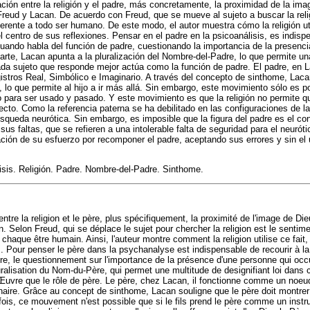
lación entre la religión y el padre, más concretamente, la proximidad de la i
Freud y Lacan. De acuerdo con Freud, que se mueve al sujeto a buscar la reli
erente a todo ser humano. De este modo, el autor muestra cómo la religión ut
el centro de sus reflexiones. Pensar en el padre en la psicoanálisis, es indispe
uando habla del función de padre, cuestionando la importancia de la presenc
arte, Lacan apunta a la pluralización del Nombre-del-Padre, lo que permite un
ada sujeto que responde mejor actúa como la función de padre. El padre, en
istros Real, Simbólico e Imaginario. A través del concepto de sinthome, Laca
lo que permite al hijo a ir más allá. Sin embargo, este movimiento sólo es pos
para ser usado y pasado. Y este movimiento es que la religión no permite qu
cto. Como la referencia paterna se ha debilitado en las configuraciones de la 
squeda neurótica. Sin embargo, es imposible que la figura del padre es el co
sus faltas, que se refieren a una intolerable falta de seguridad para el neurót
ración de su esfuerzo por recomponer el padre, aceptando sus errores y sin el 
sis. Religión. Padre. Nombre-del-Padre. Sinthome.
entre la religion et le père, plus spécifiquement, la proximité de l'image de Di
n. Selon Freud, qui se déplace le sujet pour chercher la religion est le senti
 chaque être humain. Ainsi, l'auteur montre comment la religion utilise ce fait,
s. Pour penser le père dans la psychanalyse est indispensable de recourir à la
ère, le questionnement sur l'importance de la présence d'une personne qui occu
ralisation du Nom-du-Père, qui permet une multitude de designifiant loi dans 
Œuvre que le rôle de père. Le père, chez Lacan, il fonctionne comme un noeud
aire. Grâce au concept de sinthome, Lacan souligne que le père doit montrer
utefois, ce mouvement n'est possible que si le fils prend le père comme un instru