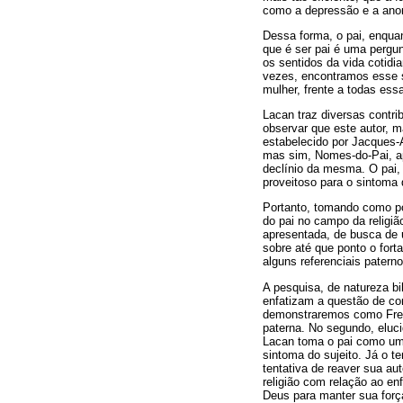
como a depressão e a anor
Dessa forma, o pai, enqua
que é ser pai é uma pergu
os sentidos da vida cotidi
vezes, encontramos esse s
mulher, frente a todas ess
Lacan traz diversas contr
observar que este autor, m
estabelecido por Jacques-A
mas sim, Nomes-do-Pai, ap
declínio da mesma. O pai, 
proveitoso para o sintoma 
Portanto, tomando como pon
do pai no campo da religi
apresentada, de busca de 
sobre até que ponto o for
alguns referenciais pater
A pesquisa, de natureza bi
enfatizam a questão de co
demonstraremos como Freud 
paterna. No segundo, eluci
Lacan toma o pai como um
sintoma do sujeito. Já o t
tentativa de reaver sua au
religião com relação ao en
Deus para manter sua força