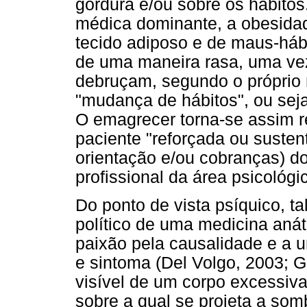
gordura e/ou sobre os hábito
médica dominante, a obesida
tecido adiposo e de maus-háb
de uma maneira rasa, uma ve
debruçam, segundo o próprio 
"mudança de hábitos", ou seja,
O emagrecer torna-se assim r
paciente "reforçada ou susten
orientação e/ou cobranças) d
profissional da área psicológi
Do ponto de vista psíquico, ta
político de uma medicina aná
paixão pela causalidade e a u
e sintoma (Del Volgo, 2003; Go
visível de um corpo excessiv
sobre a qual se projeta a som