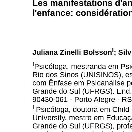
Les manifestations d'a
l'enfance: considérati
I
Juliana Zinelli Bolsson
; Sil
I
Psicóloga, mestranda em Psic
Rio dos Sinos (UNISINOS), es
com Ênfase em Psicanálise pe
Grande do Sul (UFRGS). End.:
90430-061 - Porto Alegre - RS
II
Psicóloga, doutora em Child
University, mestre em Educaç
Grande do Sul (UFRGS), prof