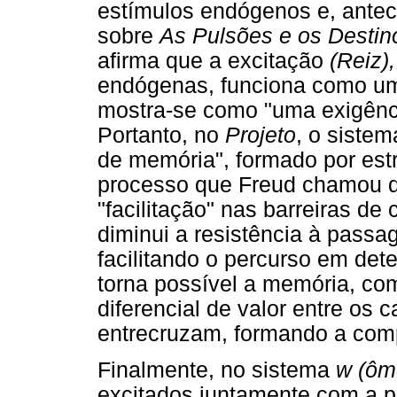
estímulos endógenos e, anteci
sobre
As Pulsões e os Destin
afirma que a excitação
(Reiz),
endógenas, funciona como um
mostra-se como "uma exigênc
Portanto, no
Projeto
, o siste
de memória", formado por estr
processo que Freud chamou 
"facilitação" nas barreiras de
diminui a resistência à pass
facilitando o percurso em det
torna possível a memória, c
diferencial de valor entre os
entrecruzam, formando a comp
Finalmente, no sistema
w (ôm
excitados juntamente com a p