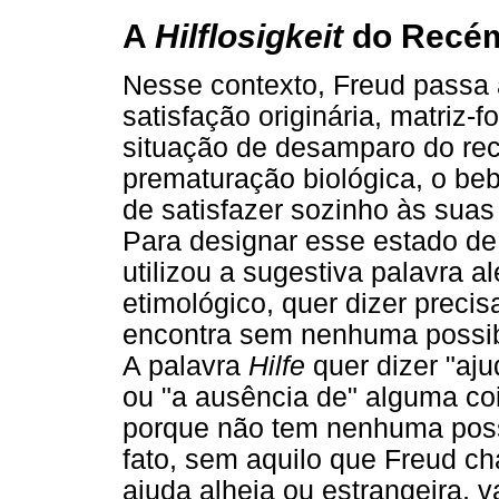
A
Hilflosigkeit
do Recém
Nesse contexto, Freud passa a
satisfação originária, matriz-f
situação de desamparo do re
prematuração biológica, o beb
de satisfazer sozinho às suas
Para designar esse estado de
utilizou a sugestiva palavra 
etimológico, quer dizer preci
encontra sem nenhuma possibi
A palavra
Hilfe
quer dizer "aj
ou "a ausência de" alguma c
porque não tem nenhuma poss
fato, sem aquilo que Freud 
ajuda alheia ou estrangeira, v