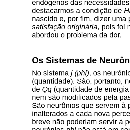
endógenos das necessidades v
destacarmos a condição de
Hi
nascido e, por fim, dizer uma
satisfação originária
, pois foi
abordou o problema da dor.
Os Sistemas de Neurônio
No sistema
j (phi)
, os neurôn
(quantidade). São, portanto, 
de
Qq
(quantidade de energia
nem são modificados pela pa
São neurônios que servem à p
inalterados a cada nova perc
breve não poderiam servir à 
neurónios
phi
não está em con