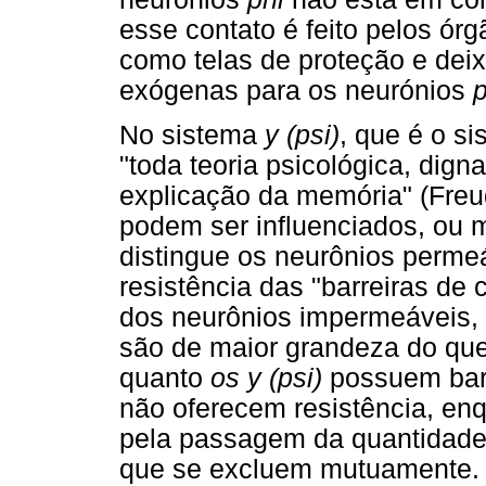
esse contato é feito pelos ór
como telas de proteção e de
exógenas para os neurónios
p
No sistema
y (psi)
, que é o s
"toda teoria psicológica, dign
explicação da memória" (Freud
podem ser influenciados, ou m
distingue os neurônios perme
resistência das "barreiras de 
dos neurônios impermeáveis, a
são de maior grandeza do qu
quanto
os y (psi)
possuem barr
não oferecem resistência, e
pela passagem da quantidade
que se excluem mutuamente.