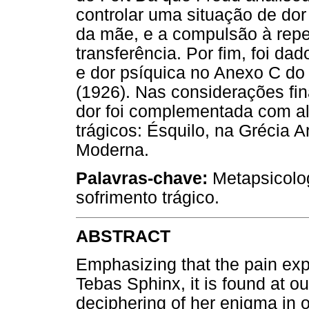
controlar uma situação de do
da mãe, e a compulsão à repe
transferência. Por fim, foi dad
e dor psíquica no Anexo C do 
(1926). Nas considerações fi
dor foi complementada com a
trágicos: Ésquilo, na Grécia A
Moderna.
Palavras-chave:
Metapsicologi
sofrimento trágico.
ABSTRACT
Emphasizing that the pain expe
Tebas Sphinx, it is found at 
deciphering of her enigma in o