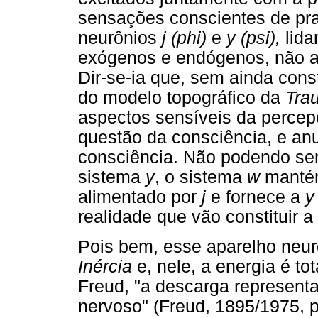
sensações conscientes de pra
neurônios
j (phi)
e
y (psi),
lida
exógenos e endógenos, não ac
Dir-se-ia que, sem ainda cons
do modelo topográfico da
Tra
aspectos sensíveis da percep
questão da consciência, e an
consciência. Não podendo se
sistema
y
, o sistema
w
mantém
alimentado por
j
e fornece a
y
realidade que vão constituir a
Pois bem, esse aparelho neur
Inércia
e, nele, a energia é t
Freud, "a descarga representa
nervoso" (Freud, 1895/1975, p