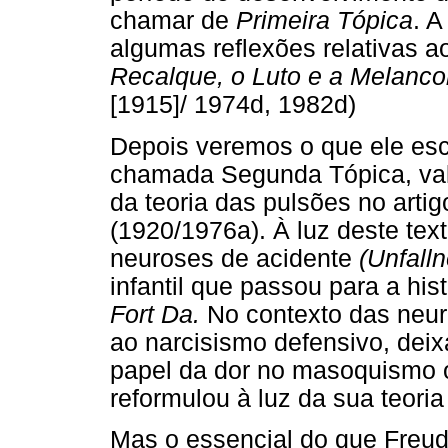
chamar de
Primeira Tópica
. 
algumas reflexões relativas a
Recalque, o Luto e a Melanco
[1915]/ 1974d, 1982d)
Depois veremos o que ele esc
chamada Segunda Tópica, vale
da teoria das pulsões no arti
(1920/1976a). À luz deste tex
neuroses de acidente
(Unfall
infantil que passou para a his
Fort Da.
No contexto das neuro
ao narcisismo defensivo, dei
papel da dor no masoquismo or
reformulou à luz da sua teori
Mas o essencial do que Freud