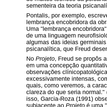
sementeira da teoria psicanalí
Pontalis, por exemplo, escre
lembrança encobridora da obra
Uma "lembrança encobridora"
de uma linguagem neurofisioló
algumas das ideias germinais
psicanalítica, que Freud dese
No
Projeto
, Freud se propôs 
em uma concepção quantitativ
observações clínicopatológica
excessivamente intensas, com
quais, como veremos, a caract
clareza do que seria normal." 
isso, Garcia-Roza (1991) obs
subjacente ao
Projeto
é uma "c