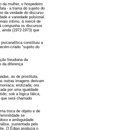
po da mulher, o hospedeiro
ala - a trama do sujeito do
rpo da verdade do discurso
idade e variedade pulsional.
 mais íntimo, à mercê de
já compunha os discursos
, ainda
(1972-1973) que
sicanalítica constituiu a
recém-criado "sujeito do
ção freudiana da
 da diferença
adas, as de prostituta,
rias outras imagens derivam
moníaca, erotizada; ora
rcada por uma igualdade
do, sob a lógica fálica,
 o que será chamado
ma troca de objeto e de
feminilidade se
adoxo e ambiguidade.
nálise, sustentada pelo
ite. O Édipo produzia o