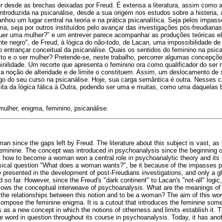
er desde as brechas deixadas por Freud. É extensa a literatura, assim como 
ntroduzida na psicanálise, desde a sua origem nos estudos sobre a histeria,
anhou um lugar central na teoria e na prática psicanalítica. Seja pelos impas
a, seja por outros instituídos pelo avançar das investigações pós-freudianas,
quer uma mulher?" e um entrever parece acompanhar as produções teóricas el
te negro", de Freud, à lógica do não-todo, de Lacan, uma impossibilidade de 
 entrançar conceitual da psicanálise. Quais os sentidos do feminino na psic
ito e o ser mulher? Pretende-se, neste trabalho, percorrer algumas concepç
ilidade. Um recorte que apresenta o feminino ora como qualificador do ser m
 a noção de alteridade e de limite o constituem. Assim, um deslocamento de 
go do seu curso na psicanálise. Hoje, sua carga semântica é outra. Nesses c
sita da lógica fálica à Outra, podendo ser uma e muitas, como uma daquelas
mulher, enigma, feminino, psicanálise.
n since the gaps left by Freud. The literature about this subject is vast, as 
minine. The concept was introduced in psychoanalysis since the beginning of
 how to become a woman won a central role in psychoanalytic theory and its
ssical question "What does a woman wants?", be it because of the impasses p
re presented in the development of post-Freudians investigations, and only a 
 so far. However, since the Freud's "dark continent" to Lacan's "not-all" logic, 
llows the conceptual interweave of psychoanalysis. What are the meanings of 
he relationships between this notion and to be a woman? The aim of this wo
compose the feminine enigma. It is a cutout that introduces the feminine somet
s a new concept in which the notions of otherness and limits establish it. 
e word in question throughout its course in psychoanalysis. Today, it has ano