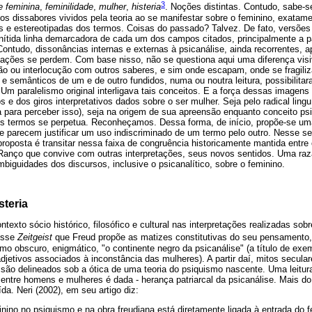
3
e feminina
,
feminilidade
,
mulher
,
histeria
. Noções distintas. Contudo, sabe-se
os dissabores vividos pela teoria ao se manifestar sobre o feminino, exatam
s e estereotipadas dos termos. Coisas do passado? Talvez. De fato, versõe
tida linha demarcadora de cada um dos campos citados, principalmente a pa
Contudo, dissonâncias internas e externas à psicanálise, ainda recorrentes,
mitações se perdem. Com base nisso, não se questiona aqui uma diferença vis
ão ou interlocução com outros saberes, e sim onde escapam, onde se fragil
 e semânticos de um e de outro fundidos, numa ou noutra leitura, possibilit
Um paralelismo original interligava tais conceitos. E a força dessas imagen
 e dos giros interpretativos dados sobre o ser mulher. Seja pelo radical lingu
a para perceber isso), seja na origem de sua apreensão enquanto conceito psi
s termos se perpetua. Reconheçamos. Dessa forma, de início, propõe-se um
e parecem justificar um uso indiscriminado de um termo pelo outro. Nesse se
roposta é transitar nessa faixa de congruência historicamente mantida entre
. Ranço que convive com outras interpretações, seus novos sentidos. Uma raz
mbiguidades dos discursos, inclusive o psicanalítico, sobre o feminino.
steria
ntexto sócio histórico, filosófico e cultural nas interpretações realizadas sob
esse
Zeitgeist
que Freud propõe as matizes constitutivas do seu pensamento,
como obscuro, enigmático, "o continente negro da psicanálise" (a título de exe
djetivos associados à inconstância das mulheres). A partir daí, mitos secular
são delineados sob a ótica de uma teoria do psiquismo nascente. Uma leitura
 entre homens e mulheres é dada - herança patriarcal da psicanálise. Mais do
da. Neri (2002), em seu artigo diz:
inino no psiquismo e na obra freudiana está diretamente ligada à entrada do 