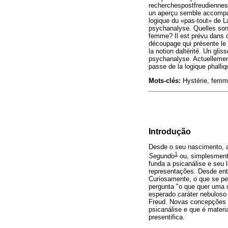
recherchespostfreudiennes
un aperçu semble accompagn
logique du «pas-tout» de La
psychanalyse. Quelles sont
femme? Il est prévu dans c
découpage qui présente le 
la notion daltérité. Un gl
psychanalyse. Actuellemen
passe de la logique phalli
Mots-clés:
Hystérie, femm
Introdução
Desde o seu nascimento, a 
1
Segundo
ou, simplesment
funda a psicanálise e seu 
representações. Desde entã
Curiosamente, o que se per
pergunta "o que quer uma m
esperado caráter nebuloso
Freud. Novas concepções f
psicanálise e que é materi
presentifica.