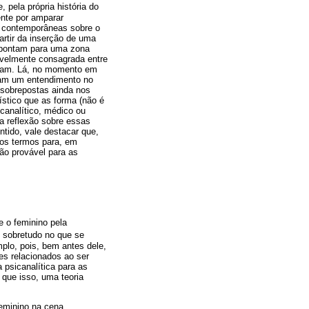
, pela própria história do
ente por amparar
s contemporâneas sobre o
rtir da inserção de uma
 apontam para uma zona
ivelmente consagrada entre
izam. Lá, no momento em
aram um entendimento no
s sobrepostas ainda nos
ístico que as forma (não é
canalítico, médico ou
a reflexão sobre essas
ntido, vale destacar que,
 os termos para, em
ão provável para as
re o feminino pela
 sobretudo no que se
mplo, pois, bem antes dele,
es relacionados ao ser
 psicanalítica para as
 que isso, uma teoria
feminino na cena