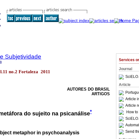
 e Subjetividade
Services 
8
Journal
l.11 no.2 Fortaleza 2011
SciELO 
Article
AUTORES DO BRASIL
Portugu
ARTIGOS
Article 
Article 
*
How to c
etáfora do sujeito na psicanálise
SciELO 
Automati
Send thi
ubject metaphor in psychoanalysis