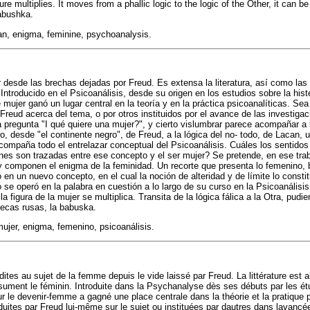
e multiplies. It moves from a phallic logic to the logic of the Other, it can be
abushka.
n, enigma, feminine, psychoanalysis.
 desde las brechas dejadas por Freud. Es extensa la literatura, así como las 
Introducido en el Psicoanálisis, desde su origen en los estudios sobre la hist
 mujer ganó un lugar central en la teoría y en la práctica psicoanalíticas. Se
Freud acerca del tema, o por otros instituidos por el avance de las investigac
ca pregunta "I qué quiere una mujer?", y cierto vislumbrar parece acompañar a
, desde "el continente negro", de Freud, a la lógica del no- todo, de Lacan, 
acompaña todo el entrelazar conceptual del Psicoanálisis. Cuáles los sentidos
nes son trazadas entre ese concepto y el ser mujer? Se pretende, en ese trab
 componen el enigma de la feminidad. Un recorte que presenta lo femenino, b
o en un nuevo concepto, en el cual la noción de alteridad y de límite lo consti
 se operó en la palabra en cuestión a lo largo de su curso en la Psicoanálisi
a figura de la mujer se multiplica. Transita de la lógica fálica a la Otra, pud
ecas rusas, la babuska.
mujer, enigma, femenino, psicoanálisis.
tes au sujet de la femme depuis le vide laissé par Freud. La littérature est a
sument le féminin. Introduite dans la Psychanalyse dès ses débuts par les étu
r le devenir-femme a gagné une place centrale dans la théorie et la pratique
oduites par Freud lui-même sur le sujet ou instituées par dautres dans lavancé