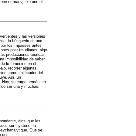
 one or many, like one of
vertientes y las versiones
eria, la búsqueda de una
a por los impasses antes
iones post-freudianas, algo
 las producciones teóricas
una imposibilidad de saber
 de lo femenino en el
ajo, recorrer algunas
ien como calificador del
tuye. Así, un
s. Hoy, su carga semántica
iendo ser una y muchas,
bondante, ainsi que les
des sur lhystérie, la
 psychanalytique. Que se
e des