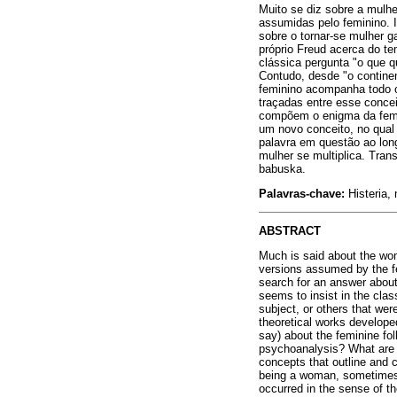
Muito se diz sobre a mulh
assumidas pelo feminino. I
sobre o tornar-se mulher g
próprio Freud acerca do tem
clássica pergunta "o que 
Contudo, desde "o continen
feminino acompanha todo o
traçadas entre esse conce
compõem o enigma da femin
um novo conceito, no qual
palavra em questão ao lon
mulher se multiplica. Tran
babuska.
Palavras-chave:
Histeria, 
ABSTRACT
Much is said about the woma
versions assumed by the fe
search for an answer about
seems to insist in the cla
subject, or others that we
theoretical works developed
say) about the feminine fo
psychoanalysis? What are t
concepts that outline and 
being a woman, sometimes a
occurred in the sense of th