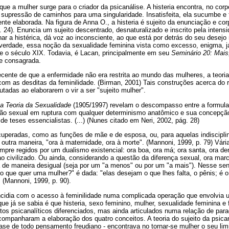
que a mulher surge para o criador da psicanálise. A histeria encontra, no cor
 supressão de caminhos para uma singularidade. Insatisfeita, ela sucumbe e f
nte elaborada. Na figura de Anna O., a histeria é sujeito da enunciação e co
p. 24). Enuncia um sujeito descentrado, desnaturalizado e inscrito pela intens
ar a histérica, dá voz ao inconsciente, ao que está por detrás do seu desejo
verdade, essa noção da sexualidade feminina vista como excesso, enigma, 
de o século XIX. Todavia, é Lacan, principalmente em seu
Seminário 20: Mais
 e consagrada.
ente de que a enfermidade não era restrita ao mundo das mulheres, a teoria p
 com as desditas da feminilidade. (Birman, 2001) Tais construções acerca do 
tadas ao elaborarem o vir a ser "sujeito mulher".
a Teoria da Sexualidade
(1905/1997) revelam o descompasso entre a formula
lsão sexual em ruptura com qualquer determinismo anatômico e sua concepção
de teses essencialistas. (...) (Nunes citado em Neri, 2002, pág. 28)
cuperadas, como as funções de mãe e de esposa, ou, para aquelas indisciplin
de outra maneira, "ora à maternidade, ora à morte". (Mannoni, 1999, p. 79) Vá
pre regidos por um dualismo existencial: ora boa, ora má; ora santa, ora de
 ao civilizado. Ou ainda, considerando a questão da diferença sexual, ora ma
a de maneira desigual (seja por um "a menos" ou por um "a mais"). Nesse senti
o que quer uma mulher?" é dada: "elas desejam o que lhes falta, o pênis; é
 (Mannoni, 1999, p. 90).
cidia com o acesso à feminilidade numa complicada operação que envolvia u
que já se sabia é que histeria, sexo feminino, mulher, sexualidade feminina e 
os psicanalíticos diferenciados, mas ainda articulados numa relação de par
companharam a elaboração dos quatro conceitos. A teoria do sujeito da psica
se de todo pensamento freudiano - encontrava no tornar-se mulher o seu lim