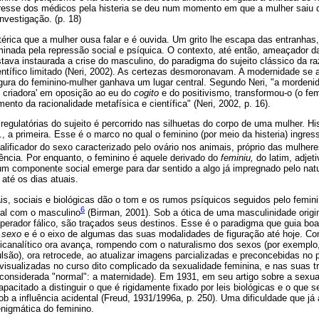
teresse dos médicos pela histeria se deu num momento em que a mulher saiu 
investigação. (p. 18)
térica que a mulher ousa falar e é ouvida. Um grito lhe escapa das entranhas,
inada pela repressão social e psíquica. O contexto, até então, ameaçador d
tava instaurada a crise do masculino, do paradigma do sujeito clássico da r
ntífico limitado (Neri, 2002). As certezas desmoronavam. A modernidade se
igura do feminino-mulher ganhava um lugar central. Segundo Neri, "a mordeni
 criadora' em oposição ao eu do
cogito
e do positivismo, transformou-o (o fem
nto da racionalidade metafísica e científica" (Neri, 2002, p. 16).
regulatórias do sujeito é percorrido nas silhuetas do corpo de uma mulher. H
a primeira. Esse é o marco no qual o feminino (por meio da histeria) ingress
alificador do sexo caracterizado pelo ovário nos animais, próprio das mulher
rência. Por enquanto, o feminino é aquele derivado do
feminiu,
do latim, adjeti
m componente social emerge para dar sentido a algo já impregnado pelo natu
 até os dias atuais.
rais, sociais e biológicas dão o tom e os rumos psíquicos seguidos pelo femin
6
nal com o masculino
(Birman, 2001). Sob a ótica de uma masculinidade origin
operador fálico, são traçados seus destinos. Esse é o paradigma que guia bo
 sexo
e é o eixo de algumas das suas modalidades de figuração até hoje. 
icanalítico ora avança, rompendo com o naturalismo dos sexos (por exemplo,
pulsão), ora retrocede, ao atualizar imagens parcializadas e preconcebidas n
visualizadas no curso dito complicado da sexualidade feminina, e nas suas tr
onsiderada "normal": a maternidade). Em 1931, em seu artigo sobre a sexua
pacitado a distinguir o que é rigidamente fixado por leis biológicas e o que 
a influência acidental (Freud, 1931/1996a, p. 250). Uma dificuldade que já
enigmática do feminino.