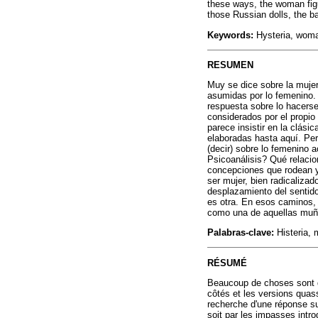
these ways, the woman figur
those Russian dolls, the b
Keywords:
Hysteria, woma
RESUMEN
Muy se dice sobre la mujer
asumidas por lo femenino. 
respuesta sobre lo hacerse
considerados por el propio 
parece insistir en la clási
elaboradas hasta aquí. Pero
(decir) sobre lo femenino 
Psicoanálisis? Qué relacio
concepciones que rodean y
ser mujer, bien radicalizad
desplazamiento del sentido
es otra. En esos caminos, l
como una de aquellas muñ
Palabras-clave:
Histeria, 
RÉSUMÉ
Beaucoup de choses sont di
côtés et les versions quas
recherche d'une réponse su
soit par les impasses intr