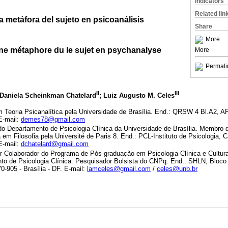
Indicators
Related lin
 metáfora del sujeto en psicoanálisis
Share
More
e métaphore du le sujet en psychanalyse
More
Permali
II
III
 Daniela Scheinkman Chatelard
; Luiz Augusto M. Celes
m Teoria Psicanalítica pela Universidade de Brasília. End.: QRSW 4 Bl.A2, 
 E-mail:
demes78@gmail.com
 do Departamento de Psicologia Clínica da Universidade de Brasília. Membro
em Filosofia pela Université de Paris 8. End.: PCL-Instituto de Psicologia,
 E-mail:
dchatelard@gmail.com
r Colaborador do Programa de Pós-graduação em Psicologia Clínica e Cultura.
o de Psicologia Clínica. Pesquisador Bolsista do CNPq. End.: SHLN, Bloco 
0-905 - Brasília - DF. E-mail:
lamceles@gmail.com
/
celes@unb.br