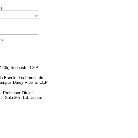
ks
nk
AP.205, Sudoeste. CEP:
 da Escola dos Fóruns do
 Campus Darcy Ribeiro. CEP
 Professor Titular
L, Sala 207, Ed. Centro