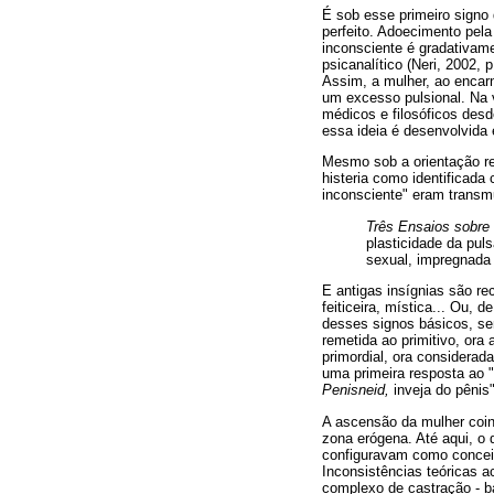
É sob esse primeiro signo 
perfeito. Adoecimento pela
inconsciente é gradativame
psicanalítico (Neri, 2002, 
Assim, a mulher, ao encarn
um excesso pulsional. Na 
médicos e filosóficos des
essa ideia é desenvolvida
Mesmo sob a orientação rec
histeria como identificada
inconsciente" eram transmu
Três Ensaios sobre 
plasticidade da pu
sexual, impregnada 
E antigas insígnias são re
feiticeira, mística... Ou, 
desses signos básicos, sem
remetida ao primitivo, ora
primordial, ora considerad
uma primeira resposta ao "
Penisneid,
inveja do pênis"
A ascensão da mulher coin
zona erógena. Até aqui, o 
configuravam como conceit
Inconsistências teóricas a
complexo de castração - ba