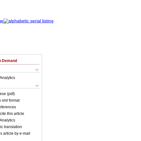
on Demand
Analytics
ese (pdf)
in xml format
references
ite this article
Analytics
c translation
s article by e-mail