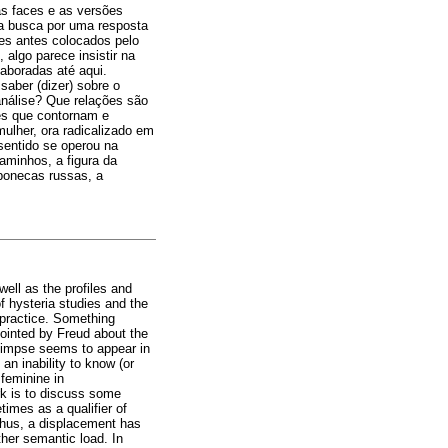
as faces e as versões
 a busca por uma resposta
ses antes colocados pelo
 algo parece insistir na
aboradas até aqui.
saber (dizer) sobre o
análise? Que relações são
ões que contornam e
ulher, ora radicalizado em
sentido se operou na
aminhos, a figura da
 bonecas russas, a
well as the profiles and
 hysteria studies and the
 practice. Something
ointed by Freud about the
glimpse seems to appear in
an inability to know (or
feminine in
rk is to discuss some
imes as a qualifier of
Thus, a displacement has
ther semantic load. In