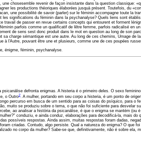
, une chosesemble revenir de façon insistante dans la question classique: 
er les productions théoriques élaborées jusquà présent. Toutefois, du «cont
can, une possibilité de savoir (parler) sur le féminin accompagne toute la tr
 les significations du féminin dans la psychanalyse? Quels liens sont établis 
e travail de passer en revue certains concepts qui entourent et forment lénigm
féminin parfois comme un qualificatif de lêtre femme, parfois radicalisé en u
issement de sens sest donc produit dans le mot en question au long de son par
t sa charge sémantique est une autre. Au long de ces chemins, Umage de la 
que à l'Autre, pouvant être une et plusieurs, comme une de ces poupées russe
e, énigme, féminin, psychanalyse.
psicanálise defronta enigmas. A histeria é o primeiro deles. O sexo feminino,
2
e, o Outro
. A mulher, portando em seu corpo a histeria, é um ponto de orig
longo percurso em busca de um sentido para as coisas do psíquico, para o f
o, muito se produziu sobre o tema, o que não foi suficiente para desvelar s
cebe, ao analisar a história da psicanálise, é que o enigma se mantém (ou é
ulher?" conduziu, e ainda conduz, elaborações para decodificá-la, mais do 
 das possíveis respostas. Ainda assim, muitas respostas foram dadas, nega
oram criadas. Contudo, algo persiste. Qual a natureza do enigma? O que foi
alizado no corpo da mulher? Sabe-se que, definitivamente, não é sobre ela, m