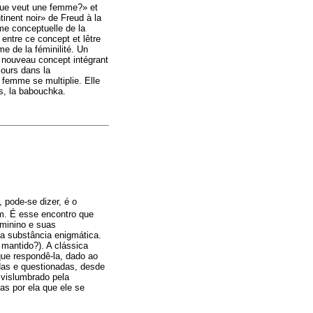
«que veut une femme?» et
inent noir» de Freud à la
ame conceptuelle de la
entre ce concept et lêtre
e de la féminilité. Un
n nouveau concept intégrant
cours dans la
femme se multiplie. Elle
s, la babouchka.
 pode-se dizer, é o
em. É esse encontro que
eminino e suas
ua substância enigmática.
 mantido?). A clássica
que respondê-la, dado ao
das e questionadas, desde
 vislumbrado pela
as por ela que ele se