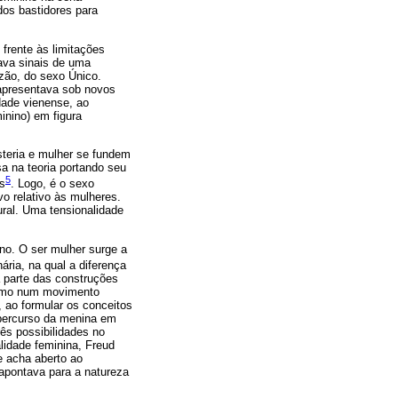
dos bastidores para
 frente às limitações
ava sinais de uma
azão, do sexo Único.
 apresentava sob novos
dade vienense, ao
inino) em figura
isteria e mulher se fundem
a na teoria portando seu
5
es
. Logo, é o sexo
vo relativo às mulheres.
ral. Uma tensionalidade
ino. O ser mulher surge a
ária, na qual a diferença
a parte das construções
Como num movimento
 ao formular os conceitos
o percurso da menina em
ês possibilidades no
lidade feminina, Freud
se acha aberto ao
 apontava para a natureza