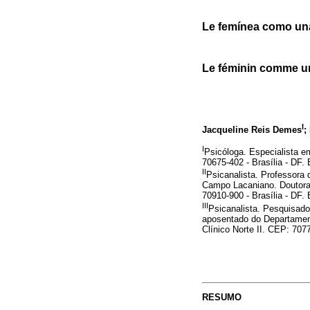
Le femínea como una
Le féminin comme un
I
Jacqueline Reis Demes
;
I
Psicóloga. Especialista e
70675-402 - Brasília - DF.
II
Psicanalista. Professora
Campo Lacaniano. Doutora 
70910-900 - Brasília - DF.
III
Psicanalista. Pesquisado
aposentado do Departament
Clínico Norte II. CEP: 7077
RESUMO