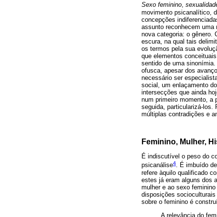
Sexo feminino
,
sexualidad
movimento psicanalítico, d
concepções indiferenciada
assunto reconhecem uma ní
nova categoria: o gênero. 
escura, na qual tais deli
os termos pela sua evoluç
que elementos conceituais
sentido de uma sinonímia. 
ofusca, apesar dos avanços
necessário ser especialist
social, um enlaçamento do
intersecções que ainda hoj
num primeiro momento, a p
seguida, particularizá-los
múltiplas contradições e a
Feminino, Mulher, Hi
É indiscutível o peso do co
4
psicanálise
. É imbuído d
refere àquilo qualificado 
estes já eram alguns dos a
mulher e ao sexo feminino 
disposições socioculturais
sobre o feminino é construí
A relevância do fem