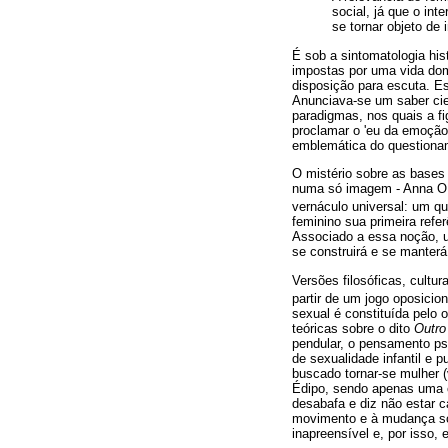
social, já que o in
se tornar objeto de 
É sob a sintomatologia his
impostas por uma vida dom
disposição para escuta. Es
Anunciava-se um saber cie
paradigmas, nos quais a f
proclamar o 'eu da emoção
emblemática do questioname
O mistério sobre as bases 
numa só imagem - Anna O., 
vernáculo universal: um qu
feminino sua primeira refe
Associado a essa noção, u
se construirá e se manterá
Versões filosóficas, cultu
partir de um jogo oposicio
sexual é constituída pelo 
teóricas sobre o dito
Outro
pendular, o pensamento ps
de sexualidade infantil e 
buscado tornar-se mulher (
Édipo, sendo apenas uma c
desabafa e diz não estar ca
movimento e à mudança sob 
inapreensível e, por isso, 