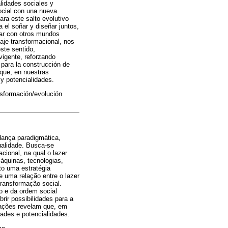
alidades sociales y
social con una nueva
ara este salto evolutivo
el soñar y diseñar juntos,
ñar con otros mundos
zaje transformacional, nos
ste sentido,
vigente, reforzando
 para la construcción de
 que, en nuestras
y potencialidades.
nsformación/evolución
dança paradigmática,
tualidade. Busca-se
ional, na qual o lazer
áquinas, tecnologias,
to uma estratégia
e uma relação entre o lazer
ransformação social.
o e da ordem social
rir possibilidades para a
erações revelam que, em
ades e potencialidades.