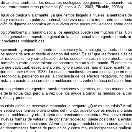
n de amplios territorios; los desastres ecológicos que generan la creciente mu
global, entre tantos otros problemas (Vilches & Gil, 2003; Elizalde, 2008b).
es igual de trágica y alarmante, ya que hemos llegado a niveles lamentables d
cia y exclusión, la pobreza material, que vive una parte importante de la hum
ación de riqueza económica en que viven otros pocos privilegiados sobre con
cológico/ambiental y humano/social los ejemplos pueden ser muchos más. Con
sión general que muestre lo global de la crisis actual y lo urgente de realiz
 crecientes problemáticas.
onocimiento, y específicamente de la ciencia y la tecnología, la teoría de la 
cos modos de actuar desde el campo del saber. Es así que las formas clásica
to, reduccionismo y simplificación de los conocimientos, no solo afectan la p
o también nuestro conocimiento de nosotros mismo y del mundo. El crecimie
ace que cada cual, especialista o no, ignore cada vez más el saber existente
ción del saber (Morin, 1988). Lo cual se manifiesta en una ciencia que en m
 tecnología, perdiendo en así la conciencia de los efectos negativos, no d
esta vía existe a una creciente mutilación de la vertiente ética del saber hu
 que requerimos de urgentes transformaciones y cambios, que nos ayuden a e
s de la actualidad, pero a la vez que nos ayude a tomar las riendas de la cie
, ética y prudencia.
na crisis global es necesario responder la pregunta ¿Qué es una crisis? Attali
a que separa dos formas provisionales del mundo, aquella que es necesario aba
er los problemas, y otra distinta que precisamos encontrar. Esa nueva visión 
y nuevas formas de valorar y de construir sociedad, puede posibilitar la evolu
n y que muchos anhelamos. Al ver que en gran medida nuestra crisis actual 
 en determinadas formas de producción y consumo, es indispensable realizar