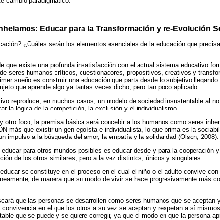
ste cambio paradigmático.
helamos: Educar para la Transformación y re-Evolución Soc
ción? ¿Cuáles serán los elementos esenciales de la educación que precis
de que existe una profunda insatisfacción con el actual sistema educativo fo
n de seres humanos críticos, cuestionadores, propositivos, creativos y transf
primer sueño es construir una educación que parta desde lo subjetivo llegando 
ujeto que aprende algo ya tantas veces dicho, pero tan poco aplicado.
ivo reproduce, en muchos casos, un modelo de sociedad insustentable al no c
ar la lógica de la competición, la exclusión y el individualismo.
 y otro foco, la premisa básica será concebir a los humanos como seres inhe
N más que existir un gen egoísta e individualista, lo que prima es la sociabi
n impulso a la búsqueda del amor, la empatía y la solidaridad (Olson, 2008).
 educar para otros mundos posibles es educar desde y para la cooperación y 
ación de los otros similares, pero a la vez distintos, únicos y singulares.
ducar se constituye en el proceso en el cual el niño o el adulto convive con o
áneamente, de manera que su modo de vivir se hace progresivamente más con
scará que las personas se desarrollen como seres humanos que se aceptan y
e convivencia en el que los otros a su vez se aceptan y respetan a sí mismos
ectable que se puede y se quiere corregir, ya que el modo en que la persona a