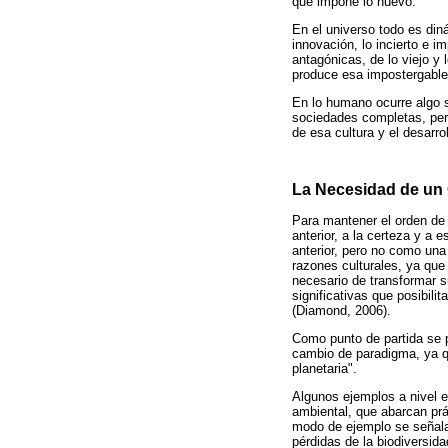
que impone lo nuevo.
En el universo todo es din
innovación, lo incierto e 
antagónicas, de lo viejo y
produce esa impostergable 
En lo humano ocurre algo s
sociedades completas, per
de esa cultura y el desarr
La Necesidad de un
Para mantener el orden de 
anterior, a la certeza y a
anterior, pero no como una
razones culturales, ya que
necesario de transformar s
significativas que posibili
(Diamond, 2006).
Como punto de partida se 
cambio de paradigma, ya qu
planetaria".
Algunos ejemplos a nivel 
ambiental, que abarcan pr
modo de ejemplo se señala
pérdidas de la biodiversid