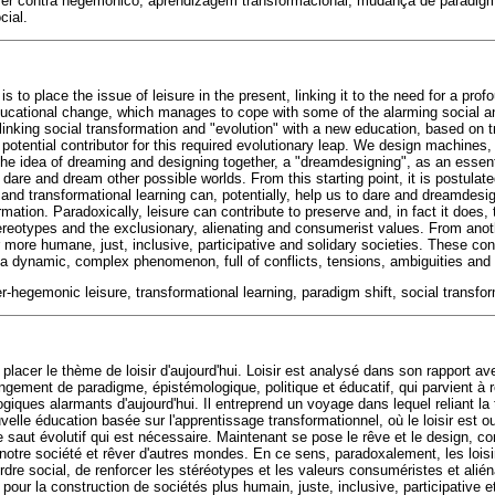
zer contra hegemônico, aprendizagem transformacional, mudança de paradig
cial.
is to place the issue of leisure in the present, linking it to the need for a pro
educational change, which manages to cope with some of the alarming social and
linking social transformation and "evolution" with a new education, based on t
potential contributor for this required evolutionary leap. We design machines
the idea of dreaming and designing together, a "dreamdesigning", as an essenti
 dare and dream other possible worlds. From this starting point, it is postulate
 and transformational learning can, potentially, help us to dare and dreamdes
mation. Paradoxically, leisure can contribute to preserve and, in fact it does,
tereotypes and the exclusionary, alienating and consumerist values. From anot
r more humane, just, inclusive, participative and solidary societies. These co
is a dynamic, complex phenomenon, full of conflicts, tensions, ambiguities and p
r-hegemonic leisure, transformational learning, paradigm shift, social transfor
e placer le thème de loisir d'aujourd'hui. Loisir est analysé dans son rapport a
gement de paradigme, épistémologique, politique et éducatif, qui parvient à 
iques alarmants d'aujourd'hui. Il entreprend un voyage dans lequel reliant la 
uvelle éducation basée sur l'apprentissage transformationnel, où le loisir est
ce saut évolutif qui est nécessaire. Maintenant se pose le rêve et le design, 
r notre société et rêver d'autres mondes. En ce sens, paradoxalement, les loisi
'ordre social, de renforcer les stéréotypes et les valeurs consuméristes et alié
 pour la construction de sociétés plus humain, juste, inclusive, participative e