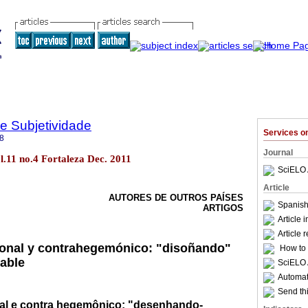
 e Subjetividade
Services 
8
Journal
l.11 no.4 Fortaleza Dec. 2011
SciELO 
Article
AUTORES DE OUTROS PAÍSES
Spanish
ARTIGOS
Article 
Article 
ional y contrahegemónico: "disoñando"
How to c
able
SciELO 
Automati
Send thi
al e contra hegemônico: "desenhando-