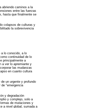
a abriendo caminos a la
ensiones entre las fuerzas
e, hasta que finalmente se
do colapsos de culturas y
litado la sobrevivencia
 a lo conocido, a lo
 como continuidad de lo
se principalmente a
n a ver lo apremiante y
incorporar las mudanzas
olapso en cuanto cultura
 de un urgente y profundo
 y de "emergencia
ión y degradación
plio y complejo, solo a
 formas de mutaciones y
ce a nivel global, sumada a