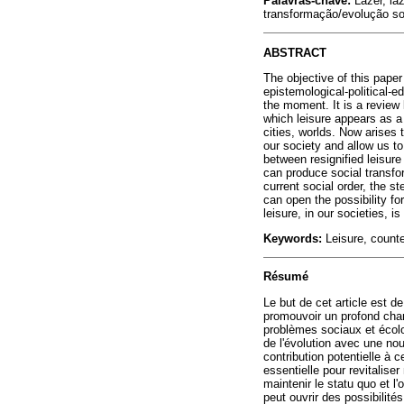
Palavras-chave:
Lazer, la
transformação/evolução so
ABSTRACT
The objective of this paper 
epistemological-political-
the moment. It is a review 
which leisure appears as a 
cities, worlds. Now arises 
our society and allow us to
between resignified leisure
can produce social transfor
current social order, the s
can open the possibility fo
leisure, in our societies, 
Keywords:
Leisure, counte
Résumé
Le but de cet article est d
promouvoir un profond chan
problèmes sociaux et écolog
de l'évolution avec une no
contribution potentielle à 
essentielle pour revitalise
maintenir le statu quo et l
peut ouvrir des possibilités