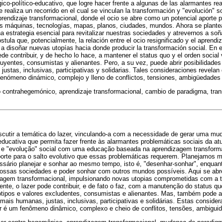
ico-político-educativo, que logre hacer frente a algunas de las alarmantes re
 realiza un recorrido en el cual se vinculan la transformación y "evolución" 
rendizaje transformacional, donde el ocio se abre como un potencial aporte p
s máquinas, tecnologías, mapas, planos, ciudades, mundos. Ahora se plantea 
a estrategia esencial para revitalizar nuestras sociedades y atrevernos a so
tula que, potencialmente, la relación entre el ocio resignificado y el aprendi
a disoñar nuevas utopías hacia donde producir la transformación social. En e
de contribuir, y de hecho lo hace, a mantener el status quo y el orden social 
luyentes, consumistas y alienantes. Pero, a su vez, puede abrir posibilidades
stas, inclusivas, participativas y solidarias. Tales consideraciones revelan
fenómeno dinámico, complejo y lleno de conflictos, tensiones, ambigüedades 
o contrahegemónico, aprendizaje transformacional, cambio de paradigma, tra
iscutir a temática do lazer, vinculando-a com a necessidade de gerar uma mu
 educativa que permita fazer frente às alarmantes problemáticas sociais da a
o e "evolução" social com uma educação baseada na aprendizagem transformac
porte para o salto evolutivo que essas problemáticas requerem. Planejamos m
sário planejar e sonhar ao mesmo tempo, isto é, "desenhar-sonhar", enquan
 nossas sociedades e poder sonhar com outros mundos possíveis. Aqui se abr
izagem transformacional, impulsionando novas utopias comprometidas com a t
nte, o lazer pode contribuir, e de fato o faz, com a manutenção do status qu
ótipos e valores excludentes, consumistas e alienantes. Mas, também pode ab
ais humanas, justas, inclusivas, participativas e solidárias. Estas consid
r é um fenômeno dinâmico, complexo e cheio de conflitos, tensões, ambiguid