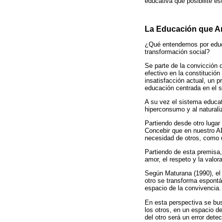
educativa que posibilite e
La Educación que An
¿Qué entendemos por educa
transformación social?
Se parte de la convicción 
efectivo en la constitució
insatisfacción actual, un 
educación centrada en el s
A su vez el sistema educat
hiperconsumo y al naturaliz
Partiendo desde otro lugar
Concebir que en nuestro AD
necesidad de otros, como u
Partiendo de esta premisa,
amor, el respeto y la valor
Según Maturana (1990), el e
otro se transforma espont
espacio de la convivencia.
En esta perspectiva se bu
los otros, en un espacio d
del otro será un error det