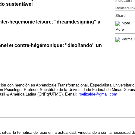
Indicators
o sustentável
Related lin
Share
nter-hegemonic leisure: "dreamdesigning" a
More
More
Permali
nnel et contre-hégémonique: ''disoñando'' un
ión con mención en Aprendizaje Transformacional, Especialista Universitari
en Psicólogo. Profesor Substituto de la Universidade Federal de Minas Gerais
rasil & América Latina (CNPq/UFMG).
E-mail:
roelizalde@gmail.com
s situar la temática del ocio en la actualidad, vinculándola con la necesidad