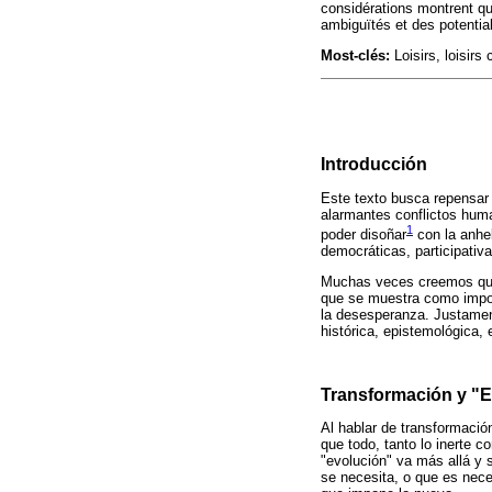
considérations montrent qu
ambiguïtés et des potential
Most-clés:
Loisirs, loisirs
Introducción
Este texto busca repensar 
alarmantes conflictos huma
1
poder disoñar
con la anhel
democráticas, participativa
Muchas veces creemos que n
que se muestra como imposi
la desesperanza. Justament
histórica, epistemológica, 
Transformación y "E
Al hablar de transformació
que todo, tanto lo inerte 
"evolución" va más allá y 
se necesita, o que es nece