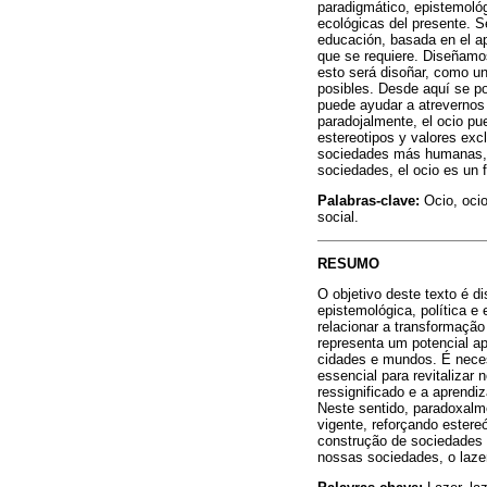
paradigmático, epistemológ
ecológicas del presente. Se
educación, basada en el ap
que se requiere. Diseñamo
esto será disoñar, como un
posibles. Desde aquí se pos
puede ayudar a atrevernos 
paradojalmente, el ocio pue
estereotipos y valores exc
sociedades más humanas, ju
sociedades, el ocio es un 
Palabras-clave:
Ocio, oci
social.
RESUMO
O objetivo deste texto é d
epistemológica, política e
relacionar a transformaçã
representa um potencial a
cidades e mundos. É neces
essencial para revitalizar
ressignificado e a aprend
Neste sentido, paradoxalme
vigente, reforçando estere
construção de sociedades m
nossas sociedades, o laze