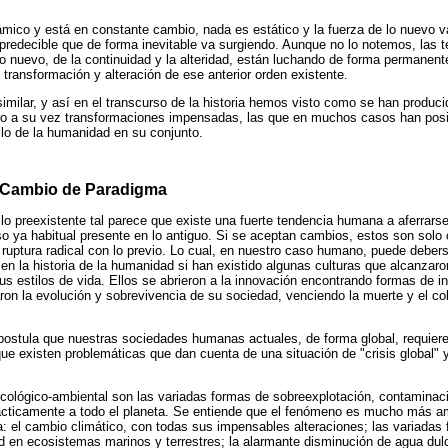
ámico y está en constante cambio, nada es estático y la fuerza de lo nuevo v
impredecible que de forma inevitable va surgiendo. Aunque no lo notemos, las t
 lo nuevo, de la continuidad y la alteridad, están luchando de forma permanent
transformación y alteración de ese anterior orden existente.
imilar, y así en el transcurso de la historia hemos visto como se han produci
o a su vez transformaciones impensadas, las que en muchos casos han posibi
ollo de la humanidad en su conjunto.
 Cambio de Paradigma
lo preexistente tal parece que existe una fuerte tendencia humana a aferrarse
 eso ya habitual presente en lo antiguo. Si se aceptan cambios, estos son solo
 ruptura radical con lo previo. Lo cual, en nuestro caso humano, puede deber
 en la historia de la humanidad si han existido algunas culturas que alcanzaro
us estilos de vida. Ellos se abrieron a la innovación encontrando formas de 
taron la evolución y sobrevivencia de su sociedad, venciendo la muerte y el c
postula que nuestras sociedades humanas actuales, de forma global, requiere
e existen problemáticas que dan cuenta de una situación de "crisis global"
ecológico-ambiental son las variadas formas de sobreexplotación, contaminac
ácticamente a todo el planeta. Se entiende que el fenómeno es mucho más am
: el cambio climático, con todas sus impensables alteraciones; las variadas
ad en ecosistemas marinos y terrestres; la alarmante disminución de agua dul