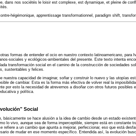
e, dans nos sociétés le loisir est complexe, est dynamique, et pleine de confl
ités.
 contre-hégémonique, apprentissage transformationnel, paradigm shift, transfor
otras formas de entender el ocio en nuestro contexto latinoamericano, para ha
nos-sociales y ecológicos-ambientales del presente. Este texto intenta enco
ada transformación social en el camino de la construcción de sociedades soli
s, sustentables y felices.
uestra capacidad de imaginar, soñar y construir lo nuevo y las utopías está
ble de cambiar. Esta es la forma más efectiva de volver real la imposibilidad
e por esto la necesidad de atrevernos a disoñar con otros futuros posibles 
educativa y política.
volución" Social
n, básicamente se hace alusión a la idea de cambio desde un estado existente
como lo vivo, aunque sea de forma imperceptible, siempre está en constante t
se refiere a un cambio que apunta a mejorar, perfeccionar, eso que está desfa
sario de mudar en ese momento específico. Entendida así, la evolución busca 