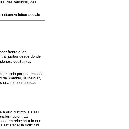
its, des tensions, des
mation/evolution sociale.
cer frente a los
ntrar pistas desde donde
darias, equitativas,
 limitada por una realidad
 del cambio, la inercia y
es una responsabilidad
 a otro distinto. Es así
ransformación. La
sado en relación a lo que
satisfacer la solicitud