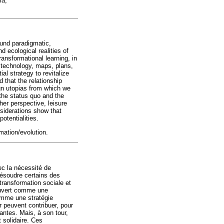
ma,
found paradigmatic,
 ecological realities of
ransformational learning, in
, technology, maps, plans,
al strategy to revitalize
d that the relationship
ign utopias from which we
 the status quo and the
her perspective, leisure
nsiderations show that
otentialities.
mation/evolution.
vec la nécessité de
résoudre certains des
transformation sociale et
 ouvert comme une
comme une stratégie
r peuvent contribuer, pour
nantes. Mais, à son tour,
t solidaire. Ces