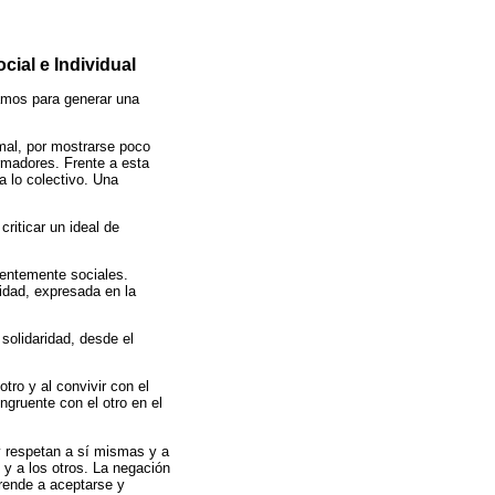
ial e Individual
amos para generar una
rmal, por mostrarse poco
ormadores. Frente a esta
a lo colectivo. Una
riticar un ideal de
rentemente sociales.
lidad, expresada en la
solidaridad, desde el
tro y al convivir con el
gruente con el otro en el
 respetan a sí mismas y a
 y a los otros. La negación
prende a aceptarse y