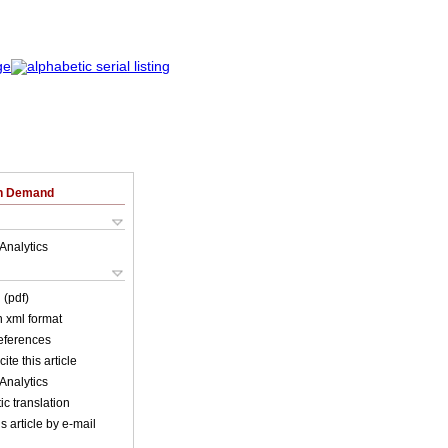
on Demand
Analytics
 (pdf)
in xml format
references
ite this article
Analytics
c translation
s article by e-mail