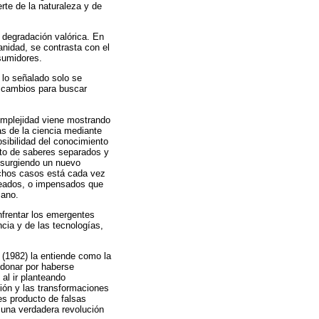
erte de la naturaleza y de
e degradación valórica. En
anidad, se contrasta con el
sumidores.
 lo señalado solo se
ar cambios para buscar
complejidad viene mostrando
s de la ciencia mediante
osibilidad del conocimiento
nto de saberes separados y
, surgiendo un nuevo
uchos casos está cada vez
eseados, o impensados que
mano.
nfrentar los emergentes
ncia y de las tecnologías,
 (1982) la entiende como la
ndonar por haberse
al ir planteando
ción y las transformaciones
es producto de falsas
 una verdadera revolución