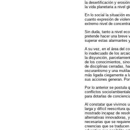
la desertificación y erosió
la vida planetaria a nivel 
En lo social la situación 
cuanto expresión de violen
extremo nivel de concentr
Sin duda, tanto a nivel e
pretende hacer una breve vi
superar estas alarmantes y
A su vez, en el área del c
lo inadecuado de los arcai
la disyunción, parcelamien
de los conocimientos, sin
de disciplinas cerradas, h
oscurantismo y una mutila
más ligada ciegamente a la
sus acciones generan. Por 
Por lo anterior se postula
conflictos socio/ambientale
para dotarlas de conciencia
Al constatar que vivimos u
larga y difícil reescritur
mostrado incapaz de resolv
alternativas innovadoras, 
necesarias que se requiere
creencias que se traducen