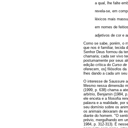
a qual, lhe falte em
revela-se, em com
léxicos mais massud
em nomes de feitios
adjetivos de cor e a
Como se sabe, porém, o mi
que nos é familiar, tecida
Senhor Deus formou da ter
chamaria; cada ser vivo te
postumamente por seus al
edição crítica do
Curso de 
oferecem, os] filósofos d
lhes dando a cada um seu
O interesse de Saussure a
Mesmo nessa dimensão mais
(1999, p. 638) chama a at
arbítrio, Benjamin (1984, 
ele enceta e a filosofia r
palavra e a realidade, por
seu domínio sobre os anima
os animais deixaram de exi
diante do homem. "O senti
prévio, mergulhando em um
1984, p. 312-313). É nesse