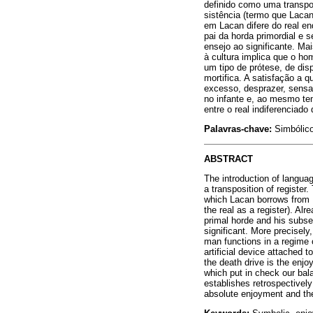
definido como uma transpos
sistência (termo que Lacan
em Lacan difere do real en
pai da horda primordial e
ensejo ao significante. Ma
à cultura implica que o ho
um tipo de prótese, de di
mortifica. A satisfação a 
excesso, desprazer, sensa
no infante e, ao mesmo tem
entre o real indiferenciado
Palavras-chave:
Simbólico
ABSTRACT
The introduction of langua
a transposition of register
which Lacan borrows from H
the real as a register). Alr
primal horde and his subse
significant. More precisely,
man functions in a regime o
artificial device attached
the death drive is the enjo
which put in check our bala
establishes retrospectively
absolute enjoyment and the 