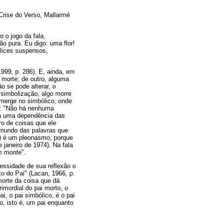
Crise do Verso, Mallarmé
 o jogo da fala,
o pura. Eu digo: uma flor!
álices suspensos,
999, p. 286). E, ainda, em
a morte; de outro, alguma
o se pode alterar, o
 simbolização, algo morre
emerge no simbólico, onde
va: "Não há nenhuma
 Há uma dependência das
o de coisas que ele
 mundo das palavras que
..) é um pleonasmo, porque
 janeiro de 1974). Na fala
m monte
".
cessidade de sua reflexão o
to do Pai" (Lacan, 1966, p.
orte da coisa que dá
imordial do pai morto, o
i, o pai simbólico, é o pai
o, isto é, um pai enquanto