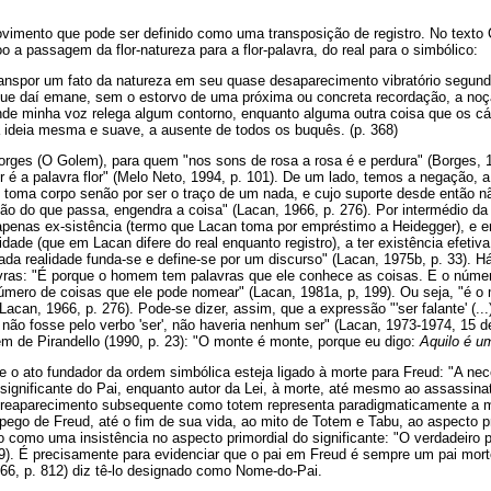
imento que pode ser definido como uma transposição de registro. No texto 
o a passagem da flor-natureza para a flor-palavra, do real para o simbólico:
ranspor um fato da natureza em seu quase desaparecimento vibratório segundo
 que daí emane, sem o estorvo de uma próxima ou concreta recordação, a noçã
nde minha voz relega algum contorno, enquanto alguma outra coisa que os c
 ideia mesma e suave, a ausente de todos os buquês. (p. 368)
ges (O Golem), para quem "nos sons de rosa a rosa é e perdura" (Borges, 1
or é a palavra flor" (Melo Neto, 1994, p. 101). De um lado, temos a negação, 
 toma corpo senão por ser o traço de um nada, e cujo suporte desde então nã
ão do que passa, engendra a coisa" (Lacan, 1966, p. 276). Por intermédio da
a apenas ex-sistência (termo que Lacan toma por empréstimo a Heidegger), e 
lidade (que em Lacan difere do real enquanto registro), a ter existência efeti
Cada realidade funda-se e define-se por um discurso" (Lacan, 1975b, p. 33).
vras: "É porque o homem tem palavras que ele conhece as coisas. E o númer
mero de coisas que ele pode nomear" (Lacan, 1981a, p, 199). Ou seja, "é o
Lacan, 1966, p. 276). Pode-se dizer, assim, que a expressão "'ser falante' (.
e não fosse pelo verbo 'ser', não haveria nenhum ser" (Lacan, 1973-1974, 15 de
 de Pirandello (1990, p. 23): "O monte é monte, porque eu digo:
Aquilo é u
que o ato fundador da ordem simbólica esteja ligado à morte para Freud: "A ne
o significante do Pai, enquanto autor da Lei, à morte, até mesmo ao assassina
u reaparecimento subsequente como totem representa paradigmaticamente a m
apego de Freud, até o fim de sua vida, ao mito de Totem e Tabu, ao aspecto pr
o como uma insistência no aspecto primordial do significante: "O verdadeiro pa
9). É precisamente para evidenciar que o pai em Freud é sempre um pai mort
966, p. 812) diz tê-lo designado como Nome-do-Pai.