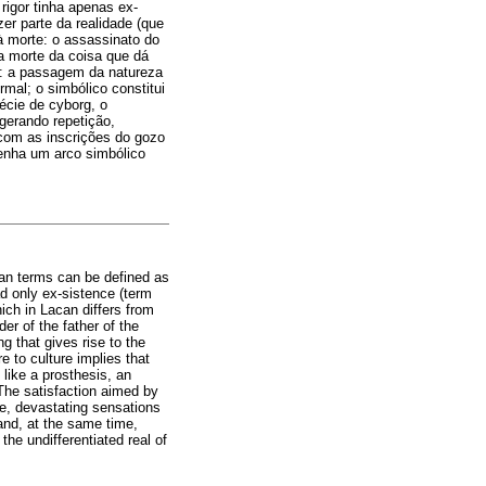
rigor tinha apenas ex-
er parte da realidade (que
à morte: o assassinato do
a morte da coisa que dá
te: a passagem da natureza
mal; o simbólico constitui
écie de cyborg, o
gerando repetição,
com as inscrições do gozo
senha um arco simbólico
ian terms can be defined as
ad only ex-sistence (term
ich in Lacan differs from
der of the father of the
g that gives rise to the
e to culture implies that
 like a prosthesis, an
The satisfaction aimed by
re, devastating sensations
 and, at the same time,
he undifferentiated real of