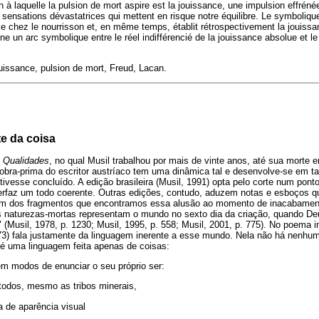
on à laquelle la pulsion de mort aspire est la jouissance, une impulsion effrénée
r, sensations dévastatrices qui mettent en risque notre équilibre. Le symboliqu
ce chez le nourrisson et, en même temps, établit rétrospectivement la jouissan
ne un arc symbolique entre le réel indifférencié de la jouissance absolue et le 
issance, pulsion de mort, Freud, Lacan.
e da coisa
Qualidades
, no qual Musil trabalhou por mais de vinte anos, até sua morte
obra-prima do escritor austríaco tem uma dinâmica tal e desenvolve-se em ta
 tivesse concluído. A edição brasileira (Musil, 1991) opta pelo corte num pont
perfaz um todo coerente. Outras edições, contudo, aduzem notas e esboços q
 num dos fragmentos que encontramos essa alusão ao momento de inacabame
s naturezas-mortas representam o mundo no sexto dia da criação, quando D
Musil, 1978, p. 1230; Musil, 1995, p. 558; Musil, 2001, p. 775). No poema i
73) fala justamente da linguagem inerente a esse mundo. Nela não há nenhum
 é uma linguagem feita apenas de coisas:
em modos de enunciar o seu próprio ser:
todos, mesmo as tribos minerais,
a de aparência visual