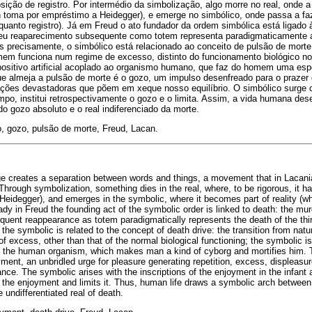
ição de registro. Por intermédio da simbolização, algo morre no real, onde a 
 toma por empréstimo a Heidegger), e emerge no simbólico, onde passa a faz
quanto registro). Já em Freud o ato fundador da ordem simbólica está ligado 
 seu reaparecimento subsequente como totem representa paradigmaticamente 
is precisamente, o simbólico está relacionado ao conceito de pulsão de mor
mem funciona num regime de excesso, distinto do funcionamento biológico nor
spositivo artificial acoplado ao organismo humano, que faz do homem uma esp
que almeja a pulsão de morte é o gozo, um impulso desenfreado para o prazer 
ções devastadoras que põem em xeque nosso equilíbrio. O simbólico surge 
po, institui retrospectivamente o gozo e o limita. Assim, a vida humana de
 do gozo absoluto e o real indiferenciado da morte.
, gozo, pulsão de morte, Freud, Lacan.
ge creates a separation between words and things, a movement that in Lacan
. Through symbolization, something dies in the real, where, to be rigorous, it h
eidegger), and emerges in the symbolic, where it becomes part of reality (wh
eady in Freud the founding act of the symbolic order is linked to death: the mur
quent reappearance as totem paradigmatically represents the death of the thin
 the symbolic is related to the concept of death drive: the transition from natur
f excess, other than that of the normal biological functioning; the symbolic is
 to the human organism, which makes man a kind of cyborg and mortifies him. 
yment, an unbridled urge for pleasure generating repetition, excess, displeasu
nce. The symbolic arises with the inscriptions of the enjoyment in the infant
 the enjoyment and limits it. Thus, human life draws a symbolic arch between t
undifferentiated real of death.