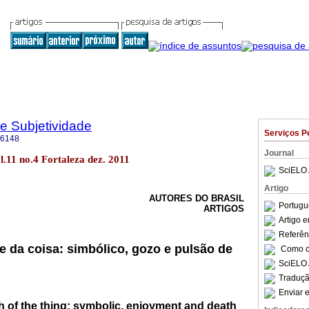
 e Subjetividade
Serviços P
-6148
Journal
l.11 no.4 Fortaleza dez. 2011
SciELO 
Artigo
AUTORES DO BRASIL
Portugu
ARTIGOS
Artigo 
Referên
e da coisa: simbólico, gozo e pulsão de
Como ci
SciELO 
Traduçã
Enviar e
h of the thing: symbolic, enjoyment and death