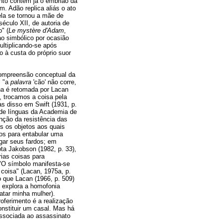
nto contém já o embrião da
 Adão replica aliás o ato
la se tornou a mãe de
século XII, de autoria de
" (
Le mystère d'Adam
,
ao simbólico por ocasião
ultiplicando-se após
o à custa do próprio suor
compreensão conceptual da
, "a
palavra
'cão' não corre,
na é retomada por Lacan
, trocamos a coisa pela
s disso em Swift (1931, p.
de línguas da Academia de
nção da resistência das
s os objetos aos quais
tos para entabular uma
gar seus fardos; em
ota Jakobson (1982, p. 33),
rias coisas para
 "O símbolo manifesta-se
 coisa" (Lacan, 1975a, p.
ao que Lacan (1966, p. 509)
) explora a homofonia
tar minha mulher).
oferimento é a realização
nstituir um casal. Mas há
ssociada ao assassinato