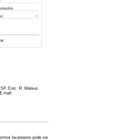
s
cionados
ar
nk
ESP. End.: R. Mateus
 E-mail:
ermos lacanianos pode ser