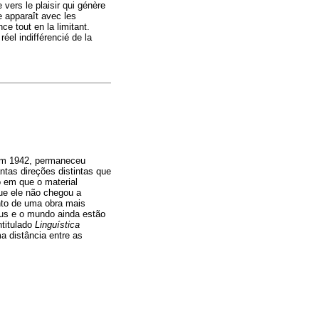
 vers le plaisir qui génère
e apparaît avec les
ce tout en la limitant.
réel indifférencié de la
 em 1942, permaneceu
ntas direções distintas que
o em que o material
ue ele não chegou a
nto de uma obra mais
eus e o mundo ainda estão
ntitulado
Linguística
a distância entre as