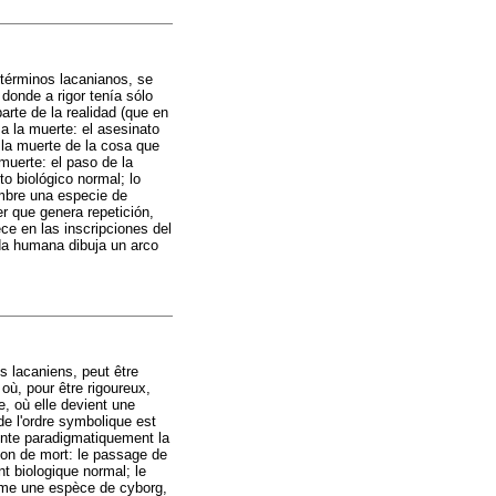
 términos lacanianos, se
 donde a rigor tenía sólo
rte de la realidad (que en
 a la muerte: el asesinato
 la muerte de la cosa que
muerte: el paso de la
to biológico normal; lo
ombre una especie de
er que genera repetición,
ce en las inscripciones del
ida humana dibuja un arco
s lacaniens, peut être
où, pour être rigoureux,
, où elle devient une
 de l'ordre symbolique est
sente paradigmatiquement la
sion de mort: le passage de
t biologique normal; le
omme une espèce de cyborg,