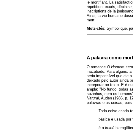
le mortifiant. La satisfacti
répétition, excès, déplaisi
inscriptions de la jouissan
Ainsi, la vie humaine dessi
mort.
Mots-clés:
Symbolique, jou
A palavra como mort
O romance
O Homem sem 
inacabado. Para alguns, a 
seria impossível que ele a
deixado pelo autor ainda 
incorporar ao texto. E é
ampla: "No fundo, todas a
sozinhos, sem os homens" (
Natural
, Auden (1986, p. 1
palavras e as coisas, pois
Toda coisa criada t
básica e usada por 
é a
koiné
hieroglífic