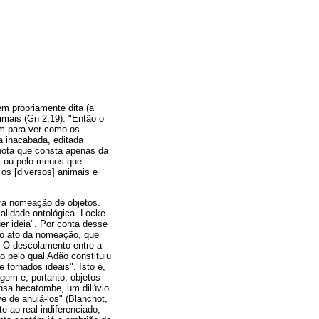
m propriamente dita (a
imais (Gn 2,19): "Então o
em para ver como os
a inacabada, editada
nota que consta apenas da
m, ou pelo menos que
os [diversos] animais e
ra nomeação de objetos.
alidade ontológica. Locke
r ideia". Por conta desse
 no ato da nomeação, que
". O descolamento entre a
o pelo qual Adão constituiu
tornados ideais". Isto é,
agem e, portanto, objetos
ensa hecatombe, um dilúvio
 de anulá-los" (Blanchot,
 ao real indiferenciado,