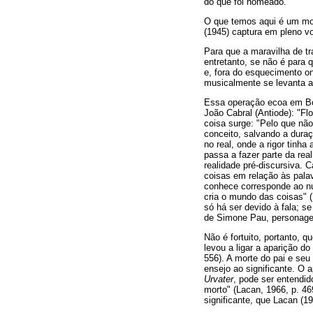
do que foi nomeado.
O que temos aqui é um mov
(1945) captura em pleno vo
Para que a maravilha de t
entretanto, se não é para
e, fora do esquecimento o
musicalmente se levanta a
Essa operação ecoa em Bor
João Cabral (Antiode): "Fl
coisa surge: "Pelo que não
conceito, salvando a duraç
no real, onde a rigor tinh
passa a fazer parte da rea
realidade pré-discursiva. 
coisas em relação às pala
conhece corresponde ao nú
cria o mundo das coisas" (
só há ser devido à fala; s
de Simone Pau, personagem
Não é fortuito, portanto, 
levou a ligar a aparição d
556). A morte do pai e se
ensejo ao significante. O 
Urvater
, pode ser entendid
morto" (Lacan, 1966, p. 46
significante, que Lacan (1