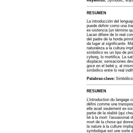
Keywords:
Symbolic, enjo
RESUMEN
La introducción del lengua
puede definir como una tran
ex-sistencia (un término q
Lacan difiere de lo real co
del padre de la horda prim
da lugar al significante. 
naturaleza a la cultura imp
simbólico es un tipo de pr
cyborg, lo mortifica. La sa
displacer, sensaciones dev
goce en el bebé y, al mism
simbólico entre lo real ind
Palabras-clave:
Simbólico,
RESUMEN
L'introduction du langage 
défini comme une transposi
elle avait seulement ex-si
partie de la réalité (qui ch
lié à la mort: l'assassinat
mort de la chose qui donne 
la nature à la culture imp
symbolique est une sorte d