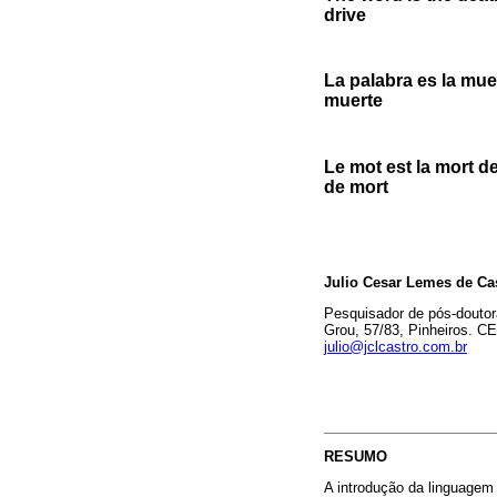
drive
La palabra es la mue
muerte
Le mot est la mort d
de mort
Julio Cesar Lemes de Ca
Pesquisador de pós-doutor
Grou, 57/83, Pinheiros. C
julio@jclcastro.com.br
RESUMO
A introdução da linguagem