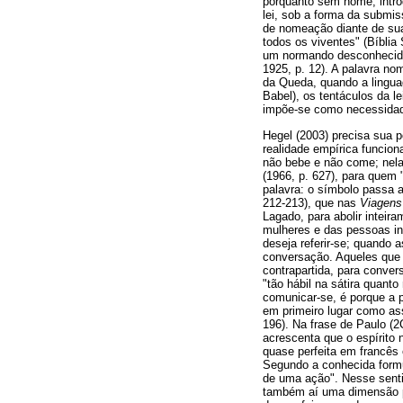
porquanto sem nome, intro
lei, sob a forma da submi
de nomeação diante de sua
todos os viventes" (Bíblia
um normando desconhecido,
1925, p. 12). A palavra no
da Queda, quando a linguag
Babel), os tentáculos da l
impõe-se como necessida
Hegel (2003) precisa sua 
realidade empírica funcio
não bebe e não come; nela
(1966, p. 627), para quem 
palavra: o símbolo passa 
212-213), que nas
Viagens 
Lagado, para abolir inteir
mulheres e das pessoas in
deseja referir-se; quando 
conversação. Aqueles que 
contrapartida, para conver
"tão hábil na sátira quanto
comunicar-se, é porque a 
em primeiro lugar como ass
196). Na frase de Paulo (2C
acrescenta que o espírito 
quase perfeita em francês 
Segundo a conhecida formu
de uma ação". Nesse sent
também aí uma dimensão p