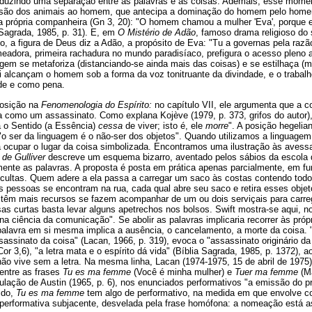
duzindo uma separação entre as palavras e as coisas. Ademais, esse mome
ssão dos animais ao homem, que antecipa a dominação do homem pelo homem.
 própria companheira (Gn 3, 20): "O homem chamou a mulher 'Eva', porque e
 Sagrada, 1985, p. 31). E, em
O Mistério de Adão
, famoso drama religioso do 
 a figura de Deus diz a Adão, a propósito de Eva: "Tu a governas pela razão
meadora, primeira rachadura no mundo paradisíaco, prefigura o acesso pleno 
em se metaforiza (distanciando-se ainda mais das coisas) e se estilhaça (m
ei alcançam o homem sob a forma da voz tonitruante da divindade, e o trabalh
de e como pena.
posição na
Fenomenologia do Espírito:
no capítulo VII, ele argumenta que a 
na como um assassinato. Como explana Kojève (1979, p. 373, grifos do autor)
 o Sentido (a Essência)
cessa
de viver; isto é, ele
morre
". A posição hegelia
"o ser da linguagem é o não-ser dos objetos". Quando utilizamos a linguagem
a ocupar o lugar da coisa simbolizada. Encontramos uma ilustração às avessa
de Gulliver
descreve um esquema bizarro, aventado pelos sábios da escola 
amente as palavras. A proposta é posta em prática apenas parcialmente, em fu
cultas. Quem adere a ela passa a carregar um saco às costas contendo todo
as pessoas se encontram na rua, cada qual abre seu saco e retira esses obje
têm mais recursos se fazem acompanhar de um ou dois serviçais para carre
sas curtas basta levar alguns apetrechos nos bolsos. Swift mostra-se aqui, n
 na ciência da comunicação". Se abolir as palavras implicaria recorrer às próp
palavra em si mesma implica a ausência, o cancelamento, a morte da coisa.
assinato da coisa" (Lacan, 1966, p. 319), evoca o "assassinato originário da
or 3,6), "a letra mata e o espírito dá vida" (Bíblia Sagrada, 1985, p. 1372), 
não vive sem a letra. Na mesma linha, Lacan (1974-1975, 15 de abril de 1975
entre as frases
Tu es ma femme
(Você é minha mulher) e
Tuer ma femme
(Ma
lação de Austin (1965, p. 6), nos enunciados performativos "a emissão do pr
ido,
Tu es ma femme
tem algo de performativo, na medida em que envolve co
erformativa subjacente, desvelada pela frase homófona: a nomeação está a