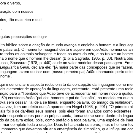
bora o verbo,
paração com nossos
os, tão mais rica e sutil
,
rgutas preposições de lugar.
to bíblico sobre a criação do mundo avança e engloba o homem e a linguage
 de palavras). O momento inaugural desta é aquele em que Adão nomeia os an
ra todos os animais selvagens e todas as aves do céu, e os trouxe ao hom
ria o nome que o homem lhe desse" (Bíblia Sagrada, 1985, p. 30). Noutra obr
unos, Saussure (1978, p. 440) alude ao valor modelar dessa passagem. Em 
Linguística Geral
, declara ele: "[A maior parte das concepções que se faze
a linguagem fazem sonhar com [nosso primeiro pai] Adão chamando perto dele 
 nome".
qui é denunciar o aspecto reducionista da concepção da linguagem como me
 elementar de operação da linguagem, entretanto, está presente uma radic
enção para a "liberdade que Adão teve de acrescentar um nome novo a qualque
p. 59) considera Adão "pai dos homens e pai da filosofia", na medida em que
enova sem cessar, "a ideia se libera, enquanto palavra, do âmago da realidade
 sua vez, tem um efeito que já aparece em Hegel (1986, p. 201): "O primeiro at
is foi o de dar-lhes seus nomes, pois eles foram anulados como existentes e 
stir enquanto seres por sua própria conta, tornando-se seres dentro da lingu
do da palavra exige, pois, como prefácio a toda palavra, uma espécie de im
 mar completo toda a criação. Deus tinha criado os seres, mas o homem teve
 momento que devemos situar a emergência do simbólico, que inflige um corte