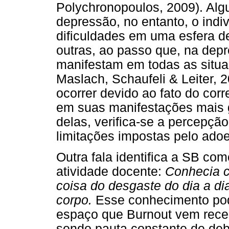
Polychronopoulos, 2009). Al
depressão, no entanto, o ind
dificuldades em uma esfera d
outras, ao passo que, na depr
manifestam em todas as situa
Maslach, Schaufeli & Leiter,
ocorrer devido ao fato do cor
em suas manifestações mais 
delas, verifica-se a percepçã
limitações impostas pelo ado
Outra fala identifica a SB co
atividade docente:
Conhecia c
coisa do desgaste do dia a dia
corpo.
Esse conhecimento pode
espaço que Burnout vem receb
sendo pauta constante de deba