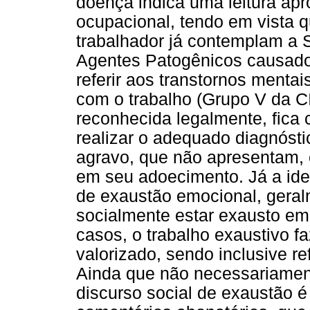
doença indica uma leitura apr
ocupacional, tendo em vista qu
trabalhador já contemplam a S
Agentes Patogênicos causador
referir aos transtornos menta
com o trabalho (Grupo V da C
reconhecida legalmente, fica c
realizar o adequado diagnósti
agravo, que não apresentam, e
em seu adoecimento. Já a ide
de exaustão emocional, geral
socialmente estar exausto em
casos, o trabalho exaustivo f
valorizado, sendo inclusive re
Ainda que não necessariament
discurso social de exaustão é