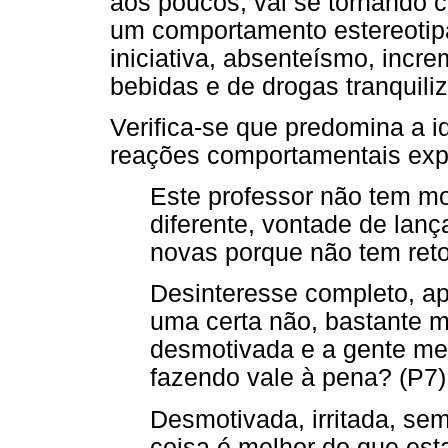
aos poucos, vai se tornando 
um comportamento estereotipa
iniciativa, absenteísmo, inc
bebidas e de drogas tranquili
Verifica-se que predomina a i
reações comportamentais expr
Este professor não tem mo
diferente, vontade de lanç
novas porque não tem reto
Desinteresse completo, apat
uma certa não, bastante m
desmotivada e a gente me
fazendo vale à pena? (P7)
Desmotivada, irritada, se
coisa é melhor do que est