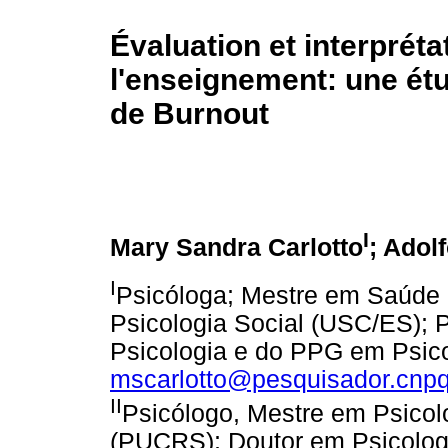
Évaluation et interprét
l'enseignement: une ét
de Burnout
I
Mary Sandra Carlotto
; Adol
I
Psicóloga; Mestre em Saúde
Psicologia Social (USC/ES); 
Psicologia e do PPG em Psico
mscarlotto@pesquisador.cnpq
II
Psicólogo, Mestre em Psicol
(PUCRS); Doutor em Psicolog