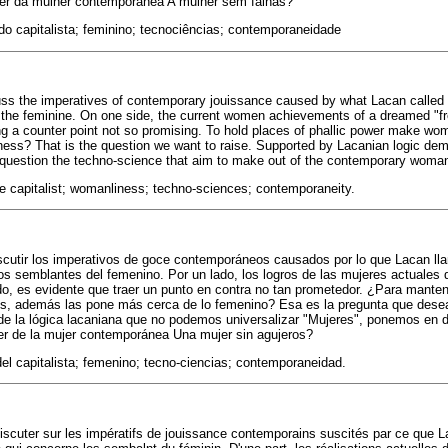
zer da mulher contemporânea A mulher sem falhas?
 do capitalista; feminino; tecnociências; contemporaneidade
uss the imperatives of contemporary jouissance caused by what Lacan called "
f the feminine. On one side, the current women achievements of a dreamed "f
ing a counter point not so promising. To hold places of phallic power make wo
ess? That is the question we want to raise. Supported by Lacanian logic dem
question the techno-science that aim to make out of the contemporary woman
he capitalist; womanliness; techno-sciences; contemporaneity.
scutir los imperativos de goce contemporáneos causados por lo que Lacan lla
 los semblantes del femenino. Por un lado, los logros de las mujeres actuales 
ado, es evidente que traer un punto en contra no tan prometedor. ¿Para manten
os, además las pone más cerca de lo femenino? Esa es la pregunta que dese
e la lógica lacaniana que no podemos universalizar "Mujeres", ponemos en d
er de la mujer contemporánea Una mujer sin agujeros?
del capitalista; femenino; tecno-ciencias; contemporaneidad.
discuter sur les impératifs de jouissance contemporains suscités par ce que 