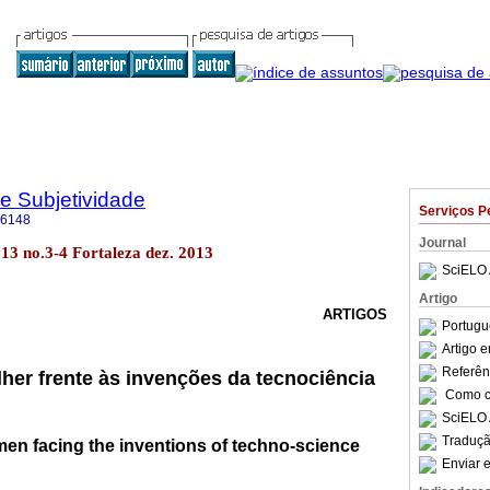
 e Subjetividade
Serviços P
-6148
Journal
13 no.3-4 Fortaleza dez. 2013
SciELO 
Artigo
ARTIGOS
Portugu
Artigo 
Referên
her frente às invenções da tecnociência
Como ci
SciELO 
Traduçã
men facing the inventions of techno-science
Enviar e