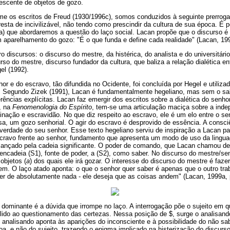
rescente de objetos de gozo.
e os escritos de Freud (1930/1996c), somos conduzidos à seguinte prerrogati
resta de incivilizável, não tendo como prescindir da cultura de sua época. É 
) que abordaremos a questão do laço social. Lacan propõe que o discurso é o
 aparelhamento do gozo: "É o que funda e define cada realidade" (Lacan, 199
 discursos: o discurso do mestre, da histérica, do analista e do universitário
o do mestre, discurso fundador da cultura, que baliza a relação dialética en
el (1992).
hor e do escravo, tão difundida no Ocidente, foi concluída por Hegel e utiliza
Segundo Zizek (1991), Lacan é fundamentalmente hegeliano, mas sem o sab
erências explícitas. Lacan faz emergir dos escritos sobre a dialética do senh
s, na
Fenomenologia do Espírito
, tem-se uma articulação maciça sobre a ind
inação e escravidão. No que diz respeito ao escravo, ele é um elo entre o se
isa, um gozo senhorial. O agir do escravo é desprovido de essência. A consc
verdade do seu senhor. Esse texto hegeliano serviu de inspiração a Lacan pa
scravo frente ao senhor, fundamento que apresenta um modo de uso da lingua
lançado pela cadeia significante. O poder de comando, que Lacan chamou de
 encadeia (S1), fonte de poder, a (S2), como saber. No discurso do mestre/s
objetos (
a
) dos quais ele irá gozar. O interesse do discurso do mestre é faz
em. O laço atado aponta: o que o senhor quer saber é apenas que o outro tra
ber de absolutamente nada - ele deseja que as coisas andem" (Lacan, 1999a, 
a dominante é a dúvida que irrompe no laço. A interrogação põe o sujeito em
pelido ao questionamento das certezas. Nessa posição de $, surge o analisan
o analisando aponta às aparições do inconsciente e à possibilidade do não s
, e não do sujeito, trazendo o enigma implicado na histerização do discurs