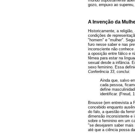
mundo supostamente abert
gozo, empuxo ao supereu, 
A Invenção da Mulhe
Historicamente, a religião
condições de representaçã
"homem" e "mulher". Segun
furo nesse saber e nas pre
inconsciente não conhece a
a oposição entre fálico e n
fêmea para estar na lingu
sexual desde a infância. E
sexo feminino. Essa defin
Conferência 33
, conclui:
Ainda que, salvo em
cada pessoa, ficamo
define masculinidad
identificar. (Freud, 
Brousse (em entrevista a P
concebido enquanto ausênc
do falo, a questão da fem
dimensão inconsistente e i
sobre o feminino em um ca
"se desejarem saber mais s
até que a ciência possa da