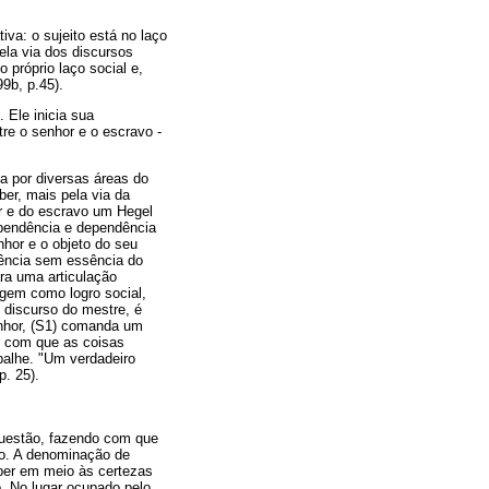
va: o sujeito está no laço
pela via dos discursos
 próprio laço social e,
9b, p.45).
. Ele inicia sua
tre o senhor e o escravo -
da por diversas áreas do
er, mais pela via da
or e do escravo um Hegel
ependência e dependência
nhor e o objeto do seu
iência sem essência do
ra uma articulação
gem como logro social,
 discurso do mestre, é
enhor, (S1) comanda um
er com que as coisas
balhe. "Um verdadeiro
p. 25).
 questão, fazendo com que
do. A denominação de
aber em meio às certezas
o. No lugar ocupado pelo