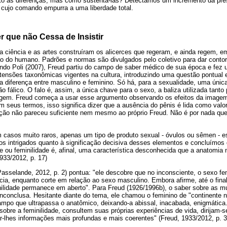
o às diferenças, mas como sustentá-las? Detectamos um incremento da pr
cujo comando empurra a uma liberdade total.
r que não Cessa de Insistir
, a ciência e as artes construíram os alicerces que regeram, e ainda regem,
o do humano. Padrões e normas são divulgados pelo coletivo para dar cont
do Poli (2007), Freud partiu do campo de saber médico de sua época e fez 
tensões taxonômicas vigentes na cultura, introduzindo uma questão pontual e
 diferença entre masculino e feminino. Só há, para a sexualidade, uma única
ão fálico. O falo é, assim, a única chave para o sexo, a baliza utilizada tant
agem. Freud começa a usar esse argumento observando os efeitos da imagem
m seus termos, isso significa dizer que a ausência do pênis é lida como valo
ição não pareceu suficiente nem mesmo ao próprio Freud. Não é por nada qu
 casos muito raros, apenas um tipo de produto sexual - óvulos ou sêmen - e
s intrigados quanto à significação decisiva desses elementos e concluímos 
e ou feminilidade é, afinal, uma característica desconhecida que a anatomia
1933/2012, p. 17)
asselande, 2012, p. 2) pontua: "ele descobre que no inconsciente, o sexo fe
ia, enquanto corte em relação ao sexo masculino. Embora afirme, até o final
inilidade permanece em aberto". Para Freud (1926/1996b), o saber sobre as 
nconclusa. Hesitante diante do tema, ele chamou o feminino de "continente n
mpo que ultrapassa o anatômico, deixando-a abissal, inacabada, enigmática. 
obre a feminilidade, consultem suas próprias experiências de vida, dirijam-
r-lhes informações mais profundas e mais coerentes" (Freud, 1933/2012, p. 3