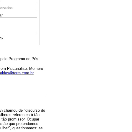
s
cionados
ar
nk
a pelo Programa de Pós-
o em Psicanálise. Membro
caldas@terra.com.br
can chamou de "discurso do
lheres referentes à tão
o tão promissor. Ocupar
uestão que pretendemos
mulher", questionamos: as