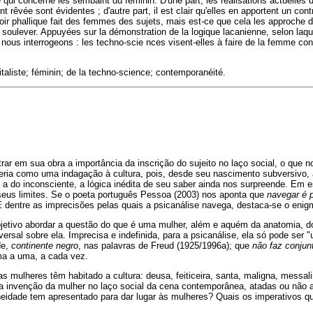
e qui concerne les sembalnt du féminin. D'une part, les réalisations actuelles
tant rêvée sont évidentes ; d'autre part, il est clair qu'elles en apportent un con
ir phallique fait des femmes des sujets, mais est-ce que cela les approche d
soulever. Appuyées sur la démonstration de la logique lacanienne, selon laq
nous interrogeons : les techno-scie nces visent-elles à faire de la femme c
italiste; féminin; de la techno-science; contemporanéité.
rar em sua obra a importância da inscrição do sujeito no laço social, o que n
sceria como uma indagação à cultura, pois, desde seu nascimento subversivo,
 a do inconsciente, a lógica inédita de seu saber ainda nos surpreende. Em e
eus limites. Se o poeta português Pessoa (2003) nos aponta que
navegar é 
E dentre as imprecisões pelas quais a psicanálise navega, destaca-se o enig
jetivo abordar a questão do que é uma mulher, além e aquém da anatomia, d
versal sobre ela. Imprecisa e indefinida, para a psicanálise, ela só pode ser
de,
continente negro
, nas palavras de Freud (1925/1996a); que
não faz conjun
ma a uma, a cada vez.
mulheres têm habitado a cultura: deusa, feiticeira, santa, maligna, messali
invenção da mulher no laço social da cena contemporânea, atadas ou não ao
idade tem apresentado para dar lugar às mulheres? Quais os imperativos q