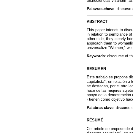
tecnociências visariam fa
Palavras-chave
: discurso
ABSTRACT
This paper intends to disc
in relation to semblance o
other side, they clearly br
approach them to womanlin
universalize "Women," we 
Keywords
: discourse of t
RESUMEN
Este trabajo se propone di
capitalista", en relación a
se destacan, por el otro l
hace de las mujeres sujet
apoyo de la demostración d
¿tienen como objetivo hac
Palabras-clave
: discurso 
RÉSUMÉ
Cet article se propose de 