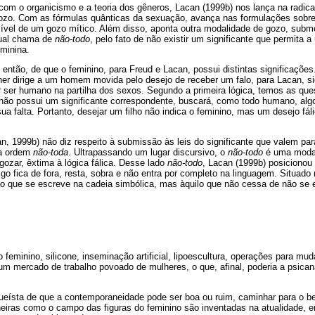
com o organicismo e a teoria dos gêneros, Lacan (1999b) nos lança na radic
ozo. Com as fórmulas quânticas da sexuação, avança nas formulações sobre 
sível de um gozo mítico. Além disso, aponta outra modalidade de gozo, subm
qual chama de
não-todo
, pelo fato de não existir um significante que permita 
eminina.
 então, de que o feminino, para Freud e Lacan, possui distintas significações
er dirige a um homem movida pelo desejo de receber um falo, para Lacan, sig
r ser humano na partilha dos sexos. Segundo a primeira lógica, temos as qu
 não possui um significante correspondente, buscará, como todo humano, algo
a falta. Portanto, desejar um filho não indica o feminino, mas um desejo fál
n, 1999b) não diz respeito à submissão às leis do significante que valem par
sa ordem
não-toda
. Ultrapassando um lugar discursivo, o
não-todo
é uma moda
gozar, êxtima à lógica fálica. Desse lado
não-todo
, Lacan (1999b) posicionou
lgo fica de fora, resta, sobra e não entra por completo na linguagem. Situado
ao que se escreve na cadeia simbólica, mas àquilo que não cessa de não se e
feminino, silicone, inseminação artificial, lipoescultura, operações para m
 um mercado de trabalho povoado de mulheres, o que, afinal, poderia a psican
eísta de que a contemporaneidade pode ser boa ou ruim, caminhar para o b
iras como o campo das figuras do feminino são inventadas na atualidade, e