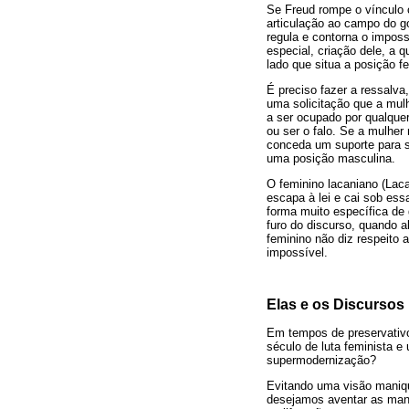
Se Freud rompe o vínculo 
articulação ao campo do g
regula e contorna o impos
especial, criação dele, a 
lado que situa a posição f
É preciso fazer a ressalva,
uma solicitação que a mulh
a ser ocupado por qualque
ou ser o falo. Se a mulher
conceda um suporte para su
uma posição masculina.
O feminino lacaniano (Laca
escapa à lei e cai sob es
forma muito específica de 
furo do discurso, quando a
feminino não diz respeito 
impossível.
Elas e os Discursos
Em tempos de preservativo 
século de luta feminista e
supermodernização?
Evitando uma visão maniqu
desejamos aventar as mane