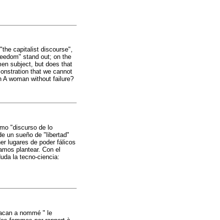
the capitalist discourse",
reedom" stand out; on the
men subject, but does that
onstration that we cannot
 A woman without failure?
mo "discurso de lo
de un sueño de "libertad"
er lugares de poder fálicos
amos plantear. Con el
uda la tecno-ciencia:
Lacan a nommé " le