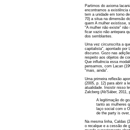
Partimos do axioma lacania
encontramos a existência d
tem a unidade em torno de 
70) a situa na dimensão d
quem A mulher existisse, s
"A mulher não existe" não 
ficar vazio não antepara q
dos semblantes.
Uma vez circunscrita a qu
capitalista", apontado po
discurso. Gozo nas adiçõe
respeito aos objetos de co
Que influência essa modal
pensamos, com Lacan (1999
"mais, ainda".
Uma primeira reflexão apon
(2005, p. 12) para abrir a l
atualidade. Insistir nisso
Zalcberg (Ab'Sáber, 2011,
A legitimação do g
tanto as mulheres 
laço social com o 
de the party is over
Na mesma linha, Caldas (2
o recalque e a cessão de 