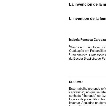
La invención de la m
L'invention de la fe
Isabela Fonseca Cardoza
I
Mestre em Psicologia Soci
Graduação em Psicanális
II
Psicanalista. Professora
da Escola Brasileira de P
RESUMO
Este trabalho pretende re
capitalista", no que se re
sonhada "liberdade" se fa
lugares de poder fálico f
levantar. Apoiadas na demo