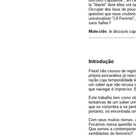
discours capitaliste", en c
la "liberté" dont elles ont 
Occuper des lieux de pouvo
question que nous voulons 
universaliser "LA Femme", 
sans failles?
Mots-clés
: le discours cap
Introdução
Freud não cessou de regist
própria psicanálise já na
razão cuja temporalidade é
um saber que não recusa s
que navegar é impreciso. 
Este trabalho tem como ob
tentativas de um saber uni
que se vislumbra e se per
portanto, só encontrada u
Com seus muitos nomes, as 
Focamos nossa questão na 
Que nomes a contemporane
semblantes do feminino?