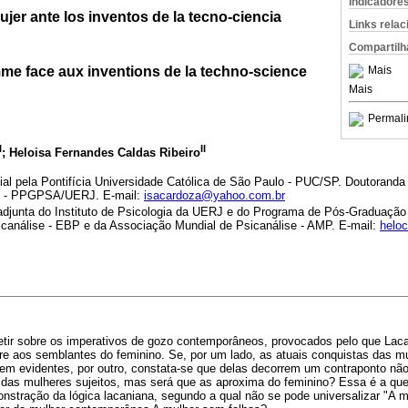
Indicadore
ujer ante los inventos de la tecno-ciencia
Links rela
Compartilh
mme face aux inventions de la techno-science
Mais
Mais
Permali
I
II
; Heloisa Fernandes Caldas Ribeiro
al pela Pontifícia Universidade Católica de São Paulo - PUC/SP. Doutorand
e - PPGPSA/UERJ. E-mail:
isacardoza@yahoo.com.br
 adjunta do Instituto de Psicologia da UERJ e do Programa de Pós-Graduaçã
sicanálise - EBP e da Associação Mundial de Psicanálise - AMP. E-mail:
helo
fletir sobre os imperativos de gozo contemporâneos, provocados pelo que La
fere aos semblantes do feminino. Se, por um lado, as atuais conquistas das mu
zem evidentes, por outro, constata-se que delas decorrem um contraponto nã
az das mulheres sujeitos, mas será que as aproxima do feminino? Essa é a q
nstração da lógica lacaniana, segundo a qual não se pode universalizar "A 