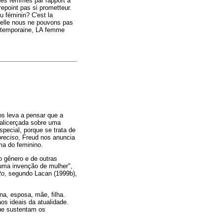
 des femmes par rapport à
trepoint pas si prometteur.
u féminin? C'est la
uelle nous ne pouvons pas
ontemporaine, LA femme
os leva a pensar que a
 alicerçada sobre uma
special, porque se trata de
preciso
, Freud nos anuncia
ma do feminino.
o gênero e de outras
 "uma invenção de mulher",
to
, segundo Lacan (1999b),
na, esposa, mãe, filha.
s ideais da atualidade.
ue sustentam os