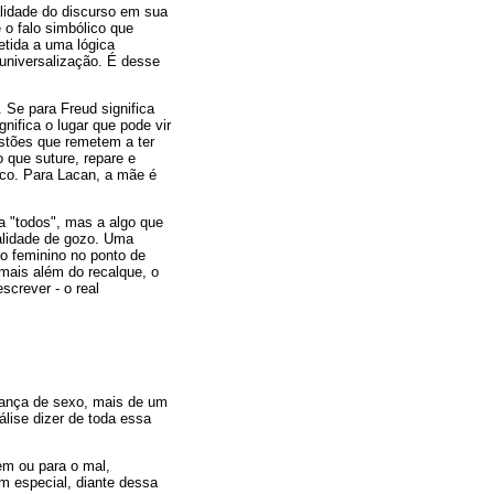
alidade do discurso em sua
o falo simbólico que
etida a uma lógica
a universalização. É desse
. Se para Freud significa
nifica o lugar que pode vir
estões que remetem a ter
 que suture, repare e
ico. Para Lacan, a mãe é
a "todos", mas a algo que
lidade de gozo. Uma
 o feminino no ponto de
 mais além do recalque, o
screver - o real
udança de sexo, mais de um
álise dizer de toda essa
em ou para o mal,
m especial, diante dessa