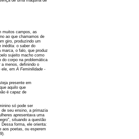
esença de uma máquina de
 em muitos campos, as
orno ao que chamamos de
um giro, produzindo um
 inédita: o saber do
 marca, o falo, que produz
o pelo sujeito macho como
 do corpo na problemática
r a menos, definindo o
e ele, em
A Feminilidade -
steja presente em
que aquilo que
 não é capaz de
minino só pode ser
 de seu ensino, a primazia
mulheres apresentava uma
egro", situando a questão
Dessa forma, ele orienta:
se aos poetas, ou esperem
9).