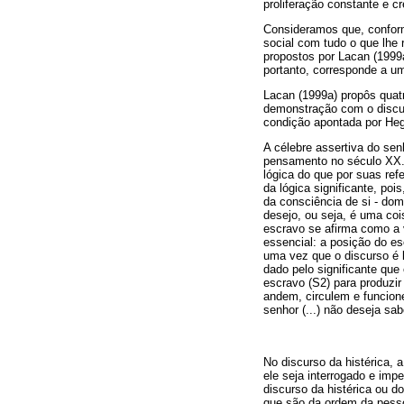
proliferação constante e c
Consideramos que, conform
social com tudo o que lhe 
propostos por Lacan (1999a
portanto, corresponde a um
Lacan (1999a) propôs quatro
demonstração com o discurs
condição apontada por Heg
A célebre assertiva do sen
pensamento no século XX. 
lógica do que por suas ref
da lógica significante, poi
da consciência de si - dom
desejo, ou seja, é uma co
escravo se afirma como a 
essencial: a posição do e
uma vez que o discurso é 
dado pelo significante que
escravo (S2) para produzir 
andem, circulem e funcion
senhor (...) não deseja sa
No discurso da histérica, 
ele seja interrogado e im
discurso da histérica ou d
que são da ordem da pessoa