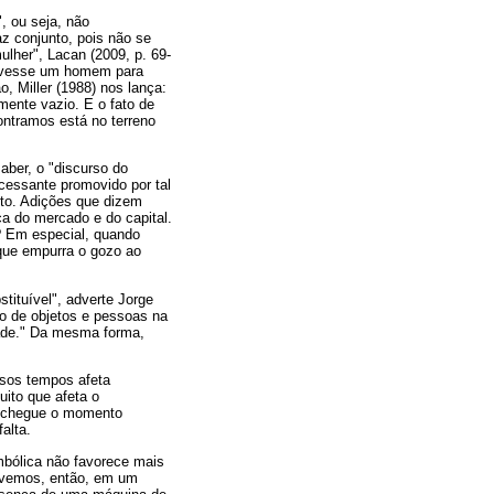
, ou seja, não
az conjunto, pois não se
ulher", Lacan (2009, p. 69-
houvesse um homem para
, Miller (1988) nos lança:
mente vazio. E o fato de
contramos está no terreno
aber, o "discurso do
cessante promovido por tal
to. Adições que dizem
ca do mercado e do capital.
? Em especial, quando
 que empurra o gozo ao
tituível", adverte Jorge
ão de objetos e pessoas na
idade." Da mesma forma,
ssos tempos afeta
ito que afeta o
a chegue o momento
falta.
mbólica não favorece mais
Vivemos, então, em um