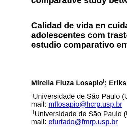
comparative study bet
Calidad de vida en cuid
adolescentes com trasto
estudio comparativo en
I
Mirella Fiuza Losapio
; Erik
I
Universidade de São Paulo (US
mail:
mflosapio@hcrp.usp.br
II
Universidade de São Paulo (U
mail:
efurtado@fmrp.usp.br