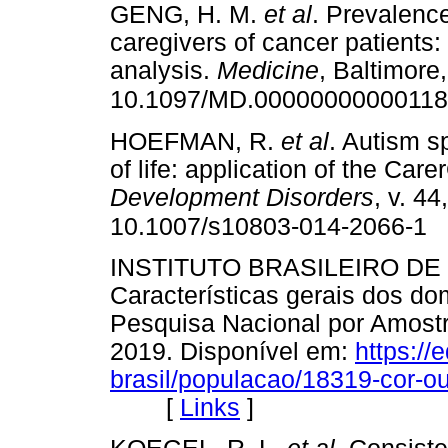
GENG, H. M.
et al
. Prevalenc
caregivers of cancer patients
analysis.
Medicine
, Baltimore,
10.1097/MD.0000000000011
HOEFMAN, R.
et al
. Autism s
of life: application of the Care
Development Disorders
, v. 4
10.1007/s10803-014-2066-1
INSTITUTO BRASILEIRO DE
Características gerais dos do
Pesquisa Nacional por Amostr
2019. Disponível em:
https://
brasil/populacao/18319-cor-ou
[
Links
]