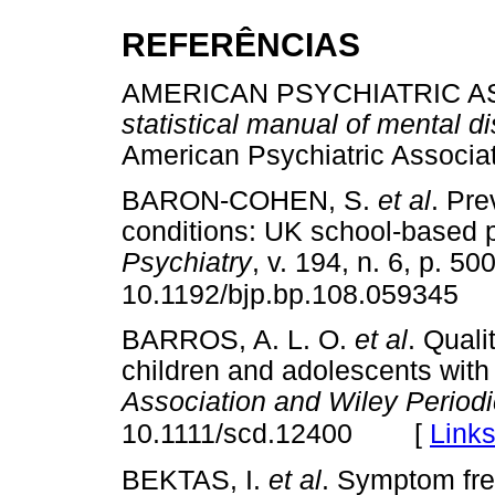
REFERÊNCIAS
AMERICAN PSYCHIATRIC A
statistical manual of mental d
American Psychiatric Assoc
BARON-COHEN, S.
et al
. Pr
conditions: UK school-based 
Psychiatry
, v. 194, n. 6, p. 5
10.1192/bjp.bp.108.059345
BARROS, A. L. O.
et al
. Quali
children and adolescents with 
Association and Wiley Periodi
[
Link
10.1111/scd.12400
BEKTAS, I.
et al
. Symptom fre