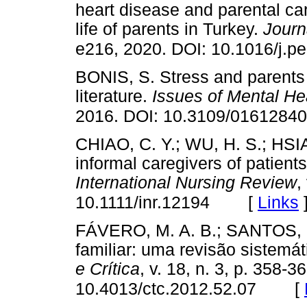
heart disease and parental car
life of parents in Turkey.
Journ
e216, 2020. DOI: 10.1016/j.p
BONIS, S. Stress and parents o
literature.
Issues of Mental He
2016. DOI: 10.3109/01612840
CHIAO, C. Y.; WU, H. S.; HSIA
informal caregivers of patient
International Nursing Review
,
[
Links
10.1111/inr.12194
FÁVERO, M. A. B.; SANTOS, M.
familiar: uma revisão sistemáti
e Crítica
, v. 18, n. 3, p. 358-3
[
10.4013/ctc.2012.52.07