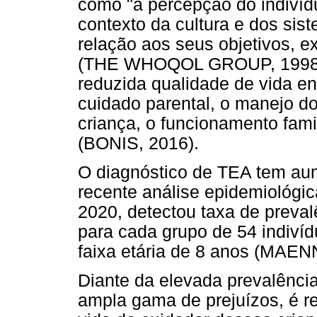
como "a percepção do indivíd
contexto da cultura e dos sis
relação aos seus objetivos, e
(THE WHOQOL GROUP, 1998, p
reduzida qualidade de vida ent
cuidado parental, o manejo d
criança, o funcionamento fami
(BONIS, 2016).
O diagnóstico de TEA tem au
recente análise epidemiológi
2020, detectou taxa de prev
para cada grupo de 54 indivíd
faixa etária de 8 anos (MA
Diante da elevada prevalênci
ampla gama de prejuízos, é r