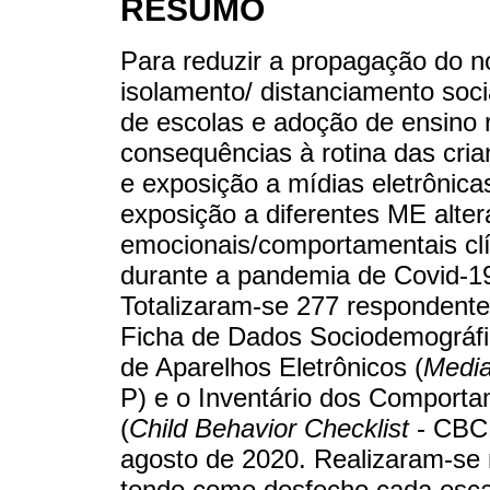
RESUMO
Para reduzir a propagação do n
isolamento/ distanciamento soc
de escolas e adoção de ensino 
consequências à rotina das cri
e exposição a mídias eletrônicas
exposição a diferentes ME alte
emocionais/comportamentais clín
durante a pandemia de Covid-19
Totalizaram-se 277 respondent
Ficha de Dados Sociodemográfi
de Aparelhos Eletrônicos (
Media
P) e o Inventário dos Comport
(
Child Behavior Checklist
- CBCL
agosto de 2020. Realizaram-se r
tendo como desfecho cada esca