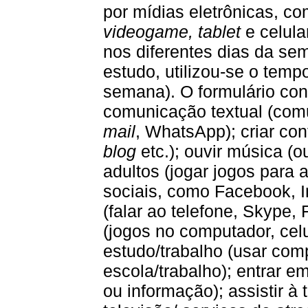
por mídias eletrônicas, co
videogame, tablet
e celula
nos diferentes dias da se
estudo, utilizou-se o temp
semana). O formulário con
comunicação textual (co
mail
, WhatsApp); criar co
blog
etc.); ouvir música (o
adultos (jogar jogos para a
sociais, como Facebook, I
(falar ao telefone, Skype
(jogos no computador, celul
estudo/trabalho (usar comp
escola/trabalho); entrar e
ou informação); assistir à t