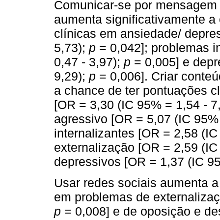
Comunicar-se por mensagem 
aumenta significativamente a
clínicas em ansiedade/ depre
5,73);
p
= 0,042]; problemas i
0,47 - 3,97);
p
= 0,005] e depr
9,29);
p
= 0,006]. Criar conte
a chance de ter pontuações 
[OR = 3,30 (IC 95% = 1,54 - 7
agressivo [OR = 5,07 (IC 95%
internalizantes [OR = 2,58 (IC
externalização [OR = 2,59 (IC
depressivos [OR = 1,37 (IC 95
Usar redes sociais aumenta a
em problemas de externalizaçã
p
= 0,008] e de oposição e de