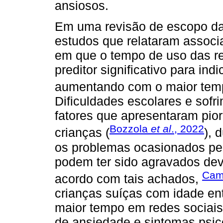
ansiosos.
Em uma revisão de escopo da 
estudos que relataram associ
em que o tempo de uso das red
preditor significativo para in
aumentando com o maior temp
Dificuldades escolares e sof
fatores que apresentaram pior
Bozzola
et al
., 2022
crianças (
), 
os problemas ocasionados pel
podem ter sido agravados de
Cam
acordo com tais achados,
crianças suíças com idade en
maior tempo em redes sociais
de ansiedade e sintomas psi