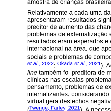
amostra de crianças brasileira
Relativamente a cada uma da
apresentaram resultados signif
preditor de aumento das chan
problemas de externalização e
resultados eram esperados e 
internacional na área, que ap
sociais e problemas de compo
et al
., 2022
Okada
et al
., 2021
;
). 
line
também foi preditora de 
clínicas nas escalas problem
pensamento, problemas de ex
internalizantes, considerando
virtual gera desfechos negati
Twenge; Farley, 2021
(
). A neces