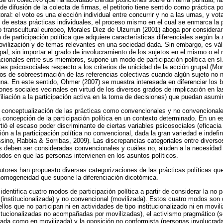
e difusión de la colecta de firmas, el petitorio tiene sentido como práctica po
oral: el voto es una elección individual entre concurrir y no a las urnas, y vota
n de estas prácticas individuales, el proceso mismo en el cual se enmarca la 
o transcultural europeo, Morales Diez de Ulzurrun (2001) aboga por considerar
de participación política que adquiere características diferenciales según la 
movilización y de temas relevantes en una sociedad dada. Sin embargo, es váli
upal, sin importar el grado de involucramiento de los sujetos en el mismo o el 
cionales entre sus miembros, supone un modo de participación política en sí
es psicosociales respecto a los criterios de unicidad de la acción grupal (Mo
os de sobreestimación de las referencias colectivas cuando algún sujeto no
na. En este sentido, Ohmer (2007) se muestra interesada en diferenciar los b
iones sociales vecinales en virtud de los diversos grados de implicación en la
iliación a la participación activa en la toma de decisiones) que puedan asumir
 conceptualización de las prácticas como convencionales y no convencional
a concepción de la participación política en un contexto determinado. En un e
ió el escaso poder discriminante de ciertas variables psicosociales (eficacia 
ción a la participación política no convencional, dada la gran variedad e inde
sino, Rabbia & Sorribas, 2009). Las discrepancias categoriales entre diversos 
as deben ser consideradas convencionales y cuáles no, aluden a la necesida
dos en que las personas intervienen en los asuntos políticos.
utores han propuesto diversas categorizaciones de las prácticas políticas que
homogeneidad que supone la diferenciación dicotómica.
identifica cuatro modos de participación política a partir de considerar la no p
 (institucionalizada) y no convencional (movilizada). Estos cuatro modos so
ellos que no participan ni en actividades de tipo institucionalizado ni en movili
titucionalizadas no acompañadas por movilizadas), el activismo pragmático (s
lizada como en movilizada) y la oposición no conformista (personas involucra