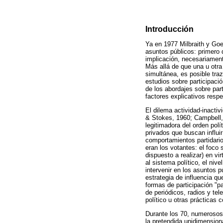
Introducción
Ya en 1977 Milbraith y Goe
asuntos públicos: primero 
implicación, necesariament
Más allá de que una u otra
simultánea, es posible tra
estudios sobre participació
de los abordajes sobre part
factores explicativos respe
El dilema actividad-inactiv
& Stokes, 1960; Campbell,
legitimadora del orden polí
privados que buscan influir 
comportamientos partidario
eran los votantes: el foco
dispuesto a realizar) en vi
al sistema político, el ni
intervenir en los asuntos p
estrategia de influencia q
formas de participación "pa
de periódicos, radios y te
político u otras prácticas 
Durante los 70, numerosos 
la pretendida unidimensiona