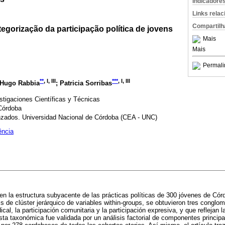
Indicadore
Links rela
Compartilh
egorização da participação política de jovens
Mais
Mais
Permali
**
, I, III
***
, I, III
 Hugo Rabbia
; Patricia Sorribas
tigaciones Científicas y Técnicas
Córdoba
zados. Universidad Nacional de Córdoba (CEA - UNC)
ência
 en la estructura subyacente de las prácticas políticas de 300 jóvenes de Cór
sis de clúster jerárquico de variables within-groups, se obtuvieron tres conglo
ndical, la participación comunitaria y la participación expresiva, y que reflejan
ta taxonómica fue validada por un análisis factorial de componentes principa