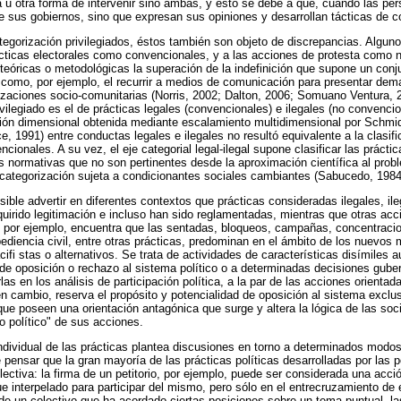
na u otra forma de intervenir sino ambas, y esto se debe a que, cuando las pe
de sus gobiernos, sino que expresan sus opiniones y desarrollan tácticas de c
tegorización privilegiados, éstos también son objeto de discrepancias. Alguno
cticas electorales como convencionales, y a las acciones de protesta como 
teóricas o metodológicas la superación de la indefinición que supone un co
 como, por ejemplo, el recurrir a medios de comunicación para presentar dem
nizaciones socio-comunitarias (Norris, 2002; Dalton, 2006; Somuano Ventura, 2
ivilegiado es el de prácticas legales (convencionales) e ilegales (no convenci
ción dimensional obtenida mediante escalamiento multidimensional por Schmid
 1991) entre conductas legales e ilegales no resultó equivalente a la clasifi
ionales. A su vez, el eje categorial legal-ilegal supone clasificar las prácti
s normativas que no son pertinentes desde la aproximación científica al pro
 categorización sujeta a condicionantes sociales cambiantes (Sabucedo, 1984
sible advertir en diferentes contextos que prácticas consideradas ilegales, i
irido legitimación e incluso han sido reglamentadas, mientras que otras ac
, por ejemplo, encuentra que las sentadas, bloqueos, campañas, concentracio
diencia civil, entre otras prácticas, predominan en el ámbito de los nuevos
cifi stas o alternativos. Se trata de actividades de características disímiles 
 de oposición o rechazo al sistema político o a determinadas decisiones gub
rlas en los análisis de participación política, a la par de las acciones orienta
en cambio, reserva el propósito y potencialidad de oposición al sistema exclu
ue poseen una orientación antagónica que surge y altera la lógica de las so
no político" de sus acciones.
individual de las prácticas plantea discusiones en torno a determinados modo
e pensar que la gran mayoría de las prácticas políticas desarrolladas por las 
lectiva: la firma de un petitorio, por ejemplo, puede ser considerada una acció
ue interpelado para participar del mismo, pero sólo en el entrecruzamiento de 
 de un colectivo que ha acordado ciertas posiciones sobre un tema puntual, l