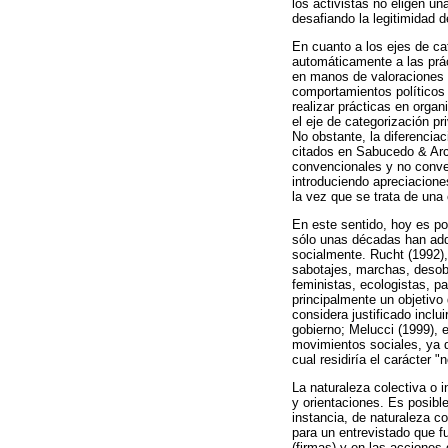
los activistas no eligen u
desafiando la legitimidad 
En cuanto a los ejes de ca
automáticamente a las prá
en manos de valoraciones 
comportamientos políticos
realizar prácticas en orga
el eje de categorización pr
No obstante, la diferencia
citados en Sabucedo & Arce,
convencionales y no convenc
introduciendo apreciacione
la vez que se trata de una
En este sentido, hoy es po
sólo unas décadas han adqu
socialmente. Rucht (1992)
sabotajes, marchas, desobe
feministas, ecologistas, pa
principalmente un objetivo
considera justificado inclui
gobierno; Melucci (1999), 
movimientos sociales, ya q
cual residiría el carácter "
La naturaleza colectiva o 
y orientaciones. Es posibl
instancia, de naturaleza co
para un entrevistado que f
(firmas) y en las acciones