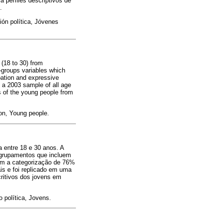
a perfiles descriptivos de
.
ción política, Jóvenes
 (18 to 30) from
-groups variables which
ipation and expressive
n a 2003 sample of all age
s of the young people from
tion, Young people.
a entre 18 e 30 anos. A
 agrupamentos que incluem
etem a categorização de 76%
is e foi replicado em uma
critivos dos jovens em
o política, Jovens.