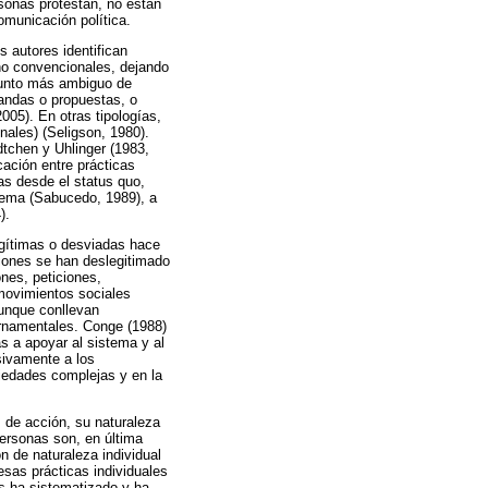
rsonas protestan, no están
omunicación política.
s autores identifican
no convencionales, dejando
njunto más ambiguo de
andas o propuestas, o
005). En otras tipologías,
onales) (Seligson, 1980).
tchen y Uhlinger (1983,
cación entre prácticas
cas desde el status quo,
blema (Sabucedo, 1989), a
).
legítimas o desviadas hace
ciones se han deslegitimado
nes, peticiones,
 movimientos sociales
aunque conllevan
ernamentales. Conge (1988)
das a apoyar al sistema y al
sivamente a los
ciedades complejas y en la
s de acción, su naturaleza
personas son, en última
n de naturaleza individual
esas prácticas individuales
as ha sistematizado y ha