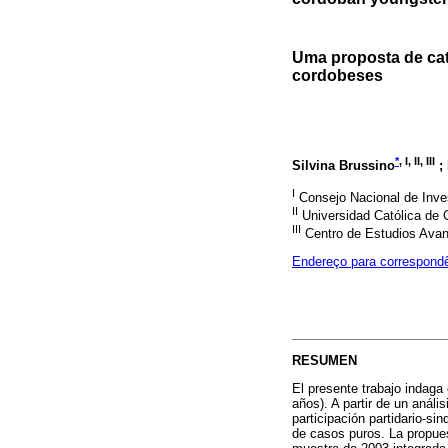
Uma proposta de cat
cordobeses
*
, I, II, III
Silvina Brussino
;
I
Consejo Nacional de Inves
II
Universidad Católica de 
III
Centro de Estudios Avan
Endereço para correspond
RESUMEN
El presente trabajo indaga
años). A partir de un análi
participación partidario-si
de casos puros. La propues