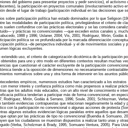
euniones del gobierno para presentar proyectos y pedir servicios), el activismo
ocentes), la participación en proyectos comunales (involucramiento activo e
ión desde el lugar de trabajo (participación individual en las decisiones que s
os sobre participación política han estado dominados por lo que Seligson (
tre las modalidades de participación política, privilegiándose el criterio de cla
 suelen confundirse con las prácticas electorales y se las considera canali
tituido— y prácticas no convencionales —que exceden estos canales y, much
Sabucedo, 1988 y 1996; Uslaner, 2004; Vis, 2001; Rodríguez, Mirón, Godás &
rticipación política se ve profundizada por la marcada diferenciación conceptu
cipación política –de perspectiva individual- y el de movimientos sociales y 
sumen lógicas excluyentes.
extendido uso, el criterio de categorización dicotómica de la participación pol
s obtenidos para uno y otro modo en diferentes contextos resultan muchas vec
encias que cuestionan el carácter excluyente de la participación convenciona
cotómica tiende a la oposición de dimensiones no necesariamente contrastables
mientos normativos sobre una y otra forma de intervenir en los asuntos públi
antecedentes empíricos, numerosos estudios han caracterizado a los estratos
 con menor interés y confianza política como más propensos a realizar práct
tras que los adultos más educados, con un alto nivel de conocimiento e interé
ficacia política tenderían a participar más de forma convencional, en especial
007; Rodríguez, Mirón, Godás & Serrano, 1996; Soule, 2001; Schlozman, Verba
n también evidencias contrapuestas que relacionan negativamente la edad y p
ítico con la participación no convencional o algunas acciones de protesta (S
tras algunos estudios evidencian lógicas paralelas entre aquellos que desarro
 que optan por las prácticas de tipo no convencional (Buendia & Somuano, 20
luyen que los ciudadanos se muestran dispuestos a realizar tanto unas y otra
seguido (Verba, Scholzman & Brady, 1995; Somuano Ventura, 2005). Para Usla