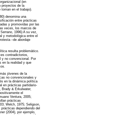
 organizacional (en
n proyectos de la
e toman en el trabajo).
1980) denomina una
sificación entre prácticas
zadas y promovidas por las
as veces, los marcos de
 Serrano, 1996) A su vez,
al y metodológica entre el
protesta –de abordaje
ítica resulta problemático.
es contradictorios,
l y no convencional. Por
 en la realidad y que
cos.
 más jóvenes de la
icas no convencionales y
s en la dinámica política
 en prácticas partidario-
, Brady & Erkulwater,
ositivamente el
omuano Ventura, 2005;
llan prácticas
03; Welch, 1975; Seligson,
s prácticas dependiendo del
ner (2004), por ejemplo,