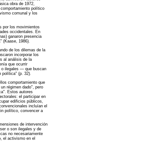
lásica obra de 1972,
e comportamiento político
tivismo comunal y los
as por los movimientos
dades occidentales. En
nas) ganaron presencia
a" (Kaase, 1986).
undo de los dilemas de la
scaron incorporar los
 al análisis de la
enía que ocurrir
s o ilegales — que buscan
política" (p. 32).
ellos comportamiento que
n un régimen dado", pero
ica". Estos autores
ctorales: el participar en
upar edificios públicos,
convencionales incluían el
tin político, convencer a
imensiones de intervención
ser o son ilegales y de
cticas no necesariamente
 el activismo en el