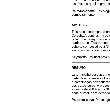
muestra de 2003 integrada 
los jóvenes que integran c
Palavras-chave
: Psicologí
comportamiento.
ABSTRACT
This article interrogates o
Cordoba/Argentina. Three c
reflect the categorization 
participation. This taxonom
cohorts composed by 278 in
each conglomerate consider
Keywords
: Political psych
RESUMO
Este trabalho pesquisa a e
partir de uma análise clus
a participação partidarism
dos casos puros. A propost
amostra de 2003 com 278 Co
cada cluster, considerando
Palabras clave
: Psicologí