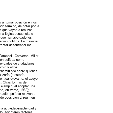
 al tomar posición en los
do término, de optar por la
 que vayan a realizar.
una lógica secuencial o
s que han abordado los
pación política. La mayoría
tentar desentrañar los
(Campbell, Converse, Miller
ón política como
actividades de ciudadanos
 voto y otros
eneralizado sobre quiénes
izaría (o estaría
olítica relevante, el apoyo
s. Otras formas de
r ejemplo, el adoptar una
no, en Verba, 1962);
mación política relevante
 de oposición al régimen
a actividad-inactividad y
o, advirtieron factores