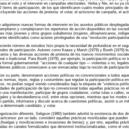
para el voto y el intervenir en campañas electorales. Verba y Nie, en su ya c
2 ítems de participación, de los que identificaron cuatro modos principales d
cluyendo las acciones de protesta: el votar, el activismo de campaña, el ac
 que adquirieron nuevas formas de intervenir en los asuntos públicos desplegad
 ampliaron y complejizaron los repertorios de acción disponibles en las socie
nes más jóvenes y otros grupos subalternos (mujeres, afroamericanos, indíge
nte identificados como actores privilegiados de una "revolución participatori
ciente número de estudios hizo propia la necesidad de profundizar en el seg
 modos de participación. Autores como Kaase y Marsh (1979) y Booth (1979) bu
rios y las diversas acciones de protesta de los nuevos movimientos sociales
oral o tradicional. Para Booth (1979), por ejemplo, la participación política no t
 formal gubernamental: "acciones de cualquier tipo — violentas o no, legale
de bienes públicos comenzaron a ser enmarcadas bajo la noción de participación 
por su parte, denominaron acciones políticas no convencionales a todos aqu
s normas, leyes, reglas y costumbres que regulan la participación política e
cos, no podían seguir siendo considerados bajo la etiqueta de "violencia polít
dades de participación de tipo no convencional todas aquellas prácticas no ele
 una manifestación, participar de grupos ciudadanos, cortar rutas o calles, oc
egales y la desobediencia civil, entre otras opciones; mientras que los modos 
o partido, informarse y discutir acerca de cuestiones políticas, asistir a un mi
a determinado candidato, y votar.
egorización diferente, Seligson (1980) también advirtió la existencia de dos d
tarricense: por un lado, consideró aquellas prácticas movilizadas que pueden 
 (huelgas y movilizaciones e invasiones de tierras); y, por otro, aquellas prá
adas en canales formalizados que denominó institucionalizadas, como el voto,