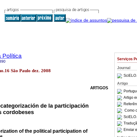
 Política
Serviços P
390
Journal
8 no.16 São Paulo dez. 2008
SciELO 
Artigo
ARTIGOS
Portugu
Artigo 
Referên
categorización de la participación
Como ci
es cordobeses
SciELO 
Traduçã
Enviar e
ization of the political participation of
rs