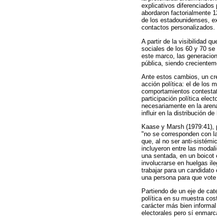
explicativos diferenciados 
abordaron factorialmente 1
de los estadounidenses, ex
contactos personalizados.
A partir de la visibilidad
sociales de los 60 y 70 se
este marco, las generacio
pública, siendo crecienteme
Ante estos cambios, un cre
acción política: el de los
comportamientos contestata
participación política elect
necesariamente en la arena
influir en la distribución 
Kaase y Marsh (1979:41), 
"no se corresponden con la
que, al no ser anti-sistémi
incluyeron entre las modali
una sentada, en un boicot o
involucrarse en huelgas il
trabajar para un candidato 
una persona para que vote 
Partiendo de un eje de cat
política en su muestra cos
carácter más bien informal
electorales pero sí enmarc