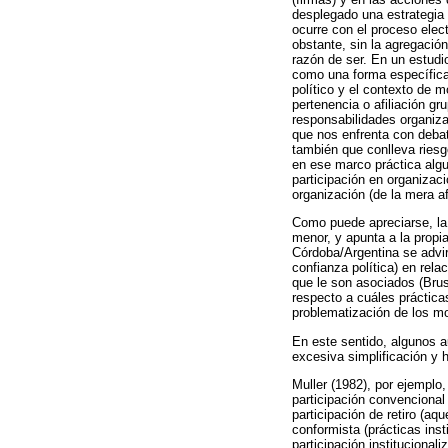
desplegado una estrategia d
ocurre con el proceso elect
obstante, sin la agregació
razón de ser. En un estudi
como una forma específica 
político y el contexto de 
pertenencia o afiliación gr
responsabilidades organiza
que nos enfrenta con debat
también que conlleva riesg
en ese marco práctica algu
participación en organizac
organización (de la mera af
Como puede apreciarse, la
menor, y apunta a la propi
Córdoba/Argentina se advirt
confianza política) en rela
que le son asociados (Brus
respecto a cuáles práctic
problematización de los mo
En este sentido, algunos a
excesiva simplificación y 
Muller (1982), por ejemplo, 
participación convencional
participación de retiro (aqu
conformista (prácticas ins
participación instituciona