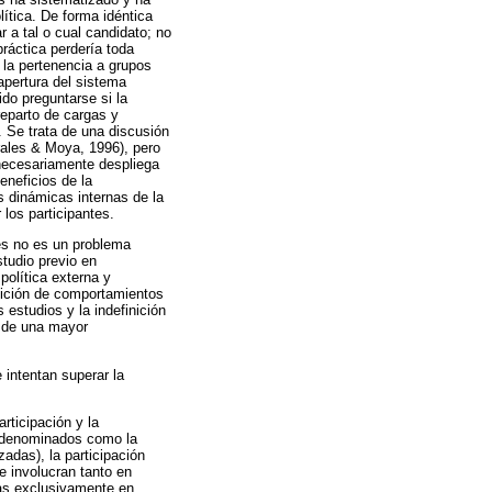
lítica. De forma idéntica
r a tal o cual candidato; no
práctica perdería toda
 la pertenencia a grupos
apertura del sistema
do preguntarse si la
reparto de cargas y
. Se trata de una discusión
rales & Moya, 1996), pero
 necesariamente despliega
eneficios de la
s dinámicas internas de la
 los participantes.
es no es un problema
studio previo en
política externa y
finición de comportamientos
estudios y la indefinición
d de una mayor
 intentan superar la
articipación y la
n denominados como la
zadas), la participación
e involucran tanto en
das exclusivamente en