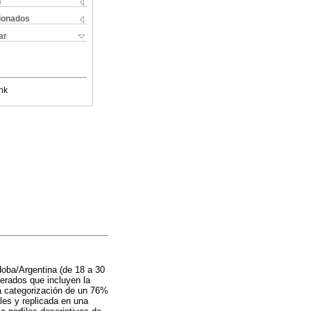
s
cionados
ar
nk
doba/Argentina (de 18 a 30
merados que incluyen la
 la categorización de un 76%
les y replicada en una