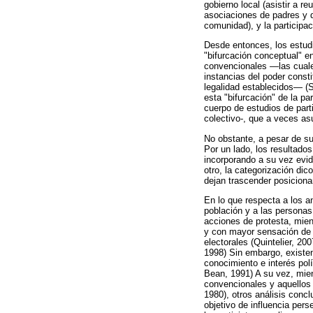
gobierno local (asistir a r
asociaciones de padres y d
comunidad), y la participac
Desde entonces, los estudi
"bifurcación conceptual" en
convencionales —las cuales
instancias del poder cons
legalidad establecidos— (
esta "bifurcación" de la pa
cuerpo de estudios de parti
colectivo-, que a veces a
No obstante, a pesar de su 
Por un lado, los resultado
incorporando a su vez evid
otro, la categorización di
dejan trascender posiciona
En lo que respecta a los 
población y a las personas
acciones de protesta, mien
y con mayor sensación de e
electorales (Quintelier, 2
1998) Sin embargo, existe
conocimiento e interés pol
Bean, 1991) A su vez, mien
convencionales y aquellos
1980), otros análisis conc
objetivo de influencia per