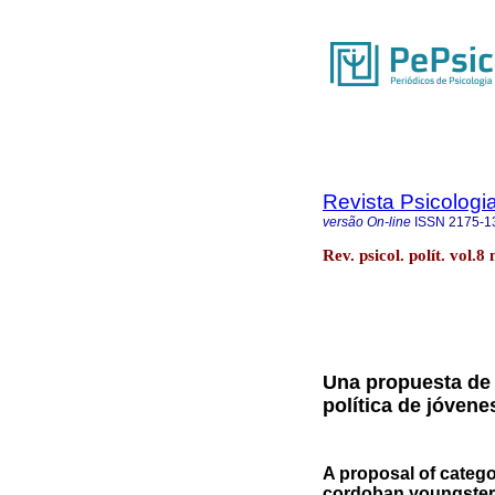
Revista Psicologia
versão On-line
ISSN
2175-1
Rev. psicol. polít. vol.
Una propuesta de 
política de jóven
A proposal of categor
cordoban youngste