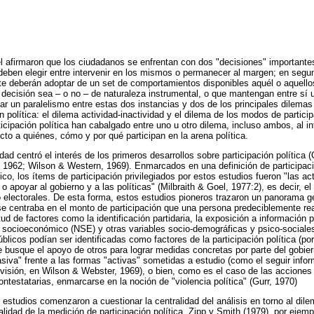
l afirmaron que los ciudadanos se enfrentan con dos "decisiones" importantes
deben elegir entre intervenir en los mismos o permanecer al margen; en segun
e deberán adoptar de un set de comportamientos disponibles aquél o aquellos
 decisión sea – o no – de naturaleza instrumental, o que mantengan entre sí 
zar un paralelismo entre estas dos instancias y dos de los principales dilema
n política: el dilema actividad-inactividad y el dilema de los modos de partici
icipación política han cabalgado entre uno u otro dilema, incluso ambos, al in
cto a quiénes, cómo y por qué participan en la arena política.
idad centró el interés de los primeros desarrollos sobre participación política 
 1962; Wilson & Western, 1969). Enmarcados en una definición de participaci
tico, los ítems de participación privilegiados por estos estudios fueron "las 
o apoyar al gobierno y a las políticas" (Milbraith & Goel, 1977:2), es decir, el
 electorales. De esta forma, estos estudios pioneros trazaron un panorama g
 se centraba en el monto de participación que una persona predeciblemente real
rtud de factores como la identificación partidaria, la exposición a información p
vel socioeconómico (NSE) y otras variables socio-demográficas y psico-sociale
úblicos podían ser identificadas como factores de la participación política (po
ue busque el apoyo de otros para lograr medidas concretas por parte del gobier
siva" frente a las formas "activas" sometidas a estudio (como el seguir infor
levisión, en Wilson & Webster, 1969), o bien, como es el caso de las acciones
contestatarias, enmarcarse en la noción de "violencia política" (Gurr, 1970)
estudios comenzaron a cuestionar la centralidad del análisis en torno al dilem
lidad de la medición de participación política. Zipp y Smith (1979), por ejempl