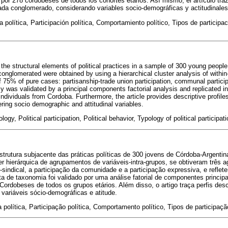
por 278 cordobeses de todos los cohortes etarios. Así mismo, el artículo traz
ada conglomerado, considerando variables socio-demográficas y actitudinales
a política, Participación política, Comportamiento político, Tipos de participa
n the structural elements of political practices in a sample of 300 young people
onglomerated were obtained by using a hierarchical cluster analysis of within
of 75% of pure cases: partisanship-trade union participation, communal partic
y was validated by a principal components factorial analysis and replicated i
dividuals from Cordoba. Furthermore, the article provides descriptive profile
ing socio demographic and attitudinal variables.
ology, Political participation, Political behavior, Typology of political participa
strutura subjacente das práticas políticas de 300 jovens de Córdoba-Argentin
ter hierárquica de agrupamentos de variáveis-intra-grupos, se obtiveram três
o-sindical, a participação da comunidade e a participação expressiva, e refl
a de taxonomia foi validado por uma análise fatorial de componentes principa
rdobeses de todos os grupos etários. Além disso, o artigo traça perfis des
 variáveis sócio-demográficas e atitude.
a política, Participação política, Comportamento político, Tipos de participaçã