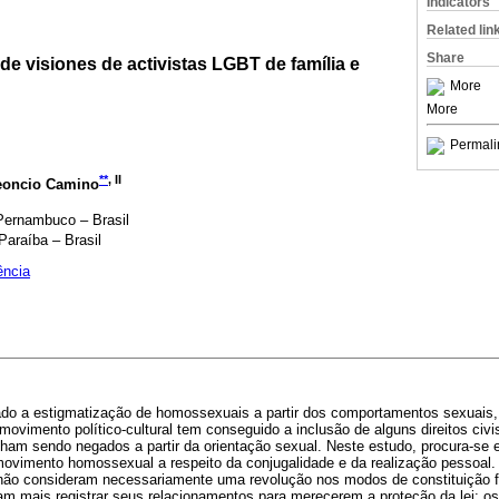
Indicators
Related lin
Share
 de visiones de activistas LGBT de família e
More
More
Permali
**
, II
eoncio Camino
Pernambuco – Brasil
Paraíba – Brasil
ência
ado a estigmatização de homossexuais a partir dos comportamentos sexuai
movimento político-cultural tem conseguido a inclusão de alguns direitos civi
nham sendo negados a partir da orientação sexual. Neste estudo, procura-se
movimento homossexual a respeito da conjugalidade e da realização pessoal
 não consideram necessariamente uma revolução nos modos de constituição fam
am mais registrar seus relacionamentos para merecerem a proteção da lei; 