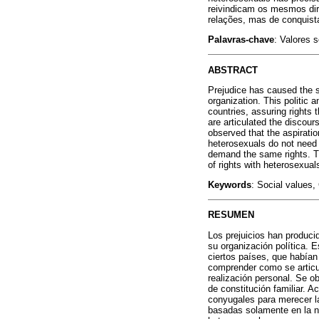
reivindicam os mesmos dir
relações, mas de conquista
Palavras-chave
: Valores 
ABSTRACT
Prejudice has caused the s
organization. This politic 
countries, assuring rights 
are articulated the discou
observed that the aspiration
heterosexuals do not need a
demand the same rights. Th
of rights with heterosexual
Keywords
: Social values,
RESUMEN
Los prejuicios han produc
su organización política. E
ciertos países, que habían
comprender como se articu
realización personal. Se o
de constitución familiar. A
conyugales para merecer l
basadas solamente en la ne