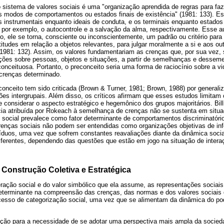
sistema de valores sociais é uma "organização aprendida de regras para faz
is modos de comportamentos ou estados finais de existência" (1981: 133). E
s instrumentais enquanto ideais de conduta, e os terminais enquanto estados
 por exemplo, o autocontrole e a salvação da alma, respectivamente. Esse a
do, ele se torna, consciente ou inconscientemente, um padrão ou critério para 
itudes em relação a objetos relevantes, para julgar moralmente a si e aos ou
1981: 132). Assim, os valores fundamentariam as crenças que, por sua vez, s
ções sobre pessoas, objetos e situações, a partir de semelhanças e desse
econceituosa. Portanto, o preconceito seria uma forma de raciocínio sobre a vi
crenças determinado.
econceito tem sido criticada (Brown & Turner, 1981; Brown, 1988) por generali
ções intergrupais. Além disso, os críticos afirmam que esses estudos limitam 
considerar o aspecto estratégico e hegemônico dos grupos majoritários. Billi
ia atribuída por Rokeach à semelhança de crenças não se sustenta em situa
 social prevalece como fator determinante de comportamentos discriminatóri
enças sociais não podem ser entendidas como organizações objetivas de in
íduos, uma vez que sofrem constantes reavaliações diante da dinâmica soci
ferentes, dependendo das questões que estão em jogo na situação de intera
Construção Coletiva e Estratégica
ração social e do valor simbólico que ela assume, as representações sociais
erminante na compreensão das crenças, das normas e dos valores sociais 
cesso de categorização social, uma vez que se alimentam da dinâmica do pod
ção para a necessidade de se adotar uma perspectiva mais ampla da socieda