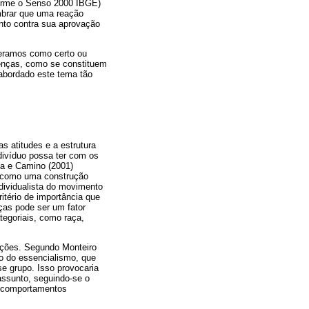
forme o Senso 2000 IBGE)
mbrar que uma reação
ento contra sua aprovação
deramos como certo ou
renças, como se constituem
 abordado este tema tão
s atitudes e a estrutura
divíduo possa ter com os
ima e Camino (2001)
s como uma construção
ndividualista do movimento
itério de importância que
nças pode ser um fator
tegoriais, como raça,
ações. Segundo Monteiro
co do essencialismo, que
e grupo. Isso provocaria
assunto, seguindo-se o
es comportamentos