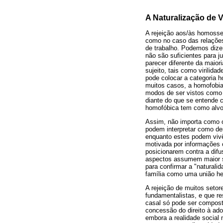
A Naturalização de 
A rejeição aos/às homosse
como no caso das relações 
de trabalho. Podemos dizer
não são suficientes para j
parecer diferente da maior
sujeito, tais como virilid
pode colocar a categoria 
muitos casos, a homofobia 
modos de ser vistos como 
diante do que se entende 
homofóbica tem como alvo
Assim, não importa como 
podem interpretar como des
enquanto estes podem vivê
motivada por informações 
posicionarem contra a dif
aspectos assumem maior sal
para confirmar a "natural
família como uma união het
A rejeição de muitos seto
fundamentalistas, e que r
casal só pode ser compost
concessão do direito à ad
embora a realidade social 