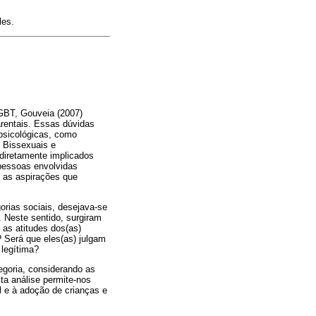
les.
LGBT, Gouveia (2007)
arentais. Essas dúvidas
psicológicas, como
 Bissexuais e
 diretamente implicados
 pessoas envolvidas
 as aspirações que
gorias sociais, desejava-se
 Neste sentido, surgiram
as atitudes dos(as)
 Será que eles(as) julgam
 legítima?
egoria, considerando as
ta análise permite-nos
l e à adoção de crianças e