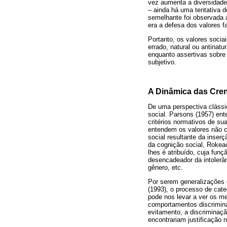
vez aumenta a diversidade
– ainda há uma tentativa 
semelhante foi observada a
era a defesa dos valores f
Portanto, os valores soci
errado, natural ou antina
enquanto assertivas sobre
subjetivo.
A Dinâmica das Cren
De uma perspectiva clássic
social. Parsons (1957) en
critérios normativos de sua
entendem os valores não 
social resultante da inser
da cognição social, Rokeac
lhes é atribuído, cuja fun
desencadeador da intolerân
gênero, etc.
Por serem generalizações 
(1993), o processo de cate
pode nos levar a ver os me
comportamentos discrimina
evitamento, a discriminaç
encontrariam justificação 