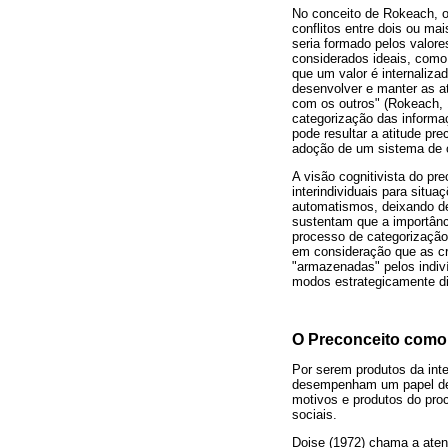
No conceito de Rokeach, o 
conflitos entre dois ou ma
seria formado pelos valore
considerados ideais, como
que um valor é internaliza
desenvolver e manter as at
com os outros" (Rokeach, 
categorização das informa
pode resultar a atitude pr
adoção de um sistema de 
A visão cognitivista do pr
interindividuais para situa
automatismos, deixando de 
sustentam que a importânc
processo de categorização
em consideração que as cr
"armazenadas" pelos indiv
modos estrategicamente di
O Preconceito como 
Por serem produtos da inte
desempenham um papel det
motivos e produtos do pro
sociais.
Doise (1972) chama a aten