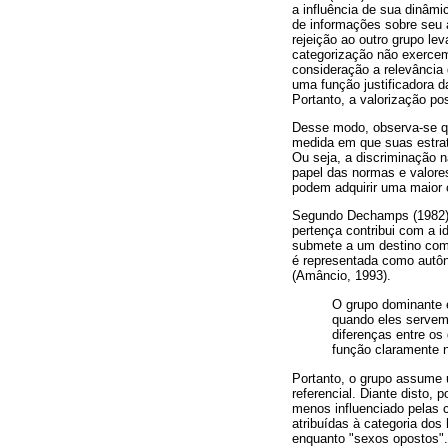
a influência de sua dinâmi
de informações sobre seu 
rejeição ao outro grupo lev
categorização não exercem
consideração a relevância 
uma função justificadora d
Portanto, a valorização po
Desse modo, observa-se qu
medida em que suas estrat
Ou seja, a discriminação n
papel das normas e valores
podem adquirir uma maior
Segundo Dechamps (1982),
pertença contribui com a
submete a um destino comu
é representada como autôno
(Amâncio, 1993).
O grupo dominante é
quando eles servem 
diferenças entre o
função claramente n
Portanto, o grupo assume 
referencial. Diante disto
menos influenciado pelas 
atribuídas à categoria do
enquanto "sexos opostos".