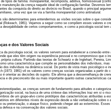
 de tipos de família: monoparental, recomposta, adotiva, homossexual (con
de manutenção da crença naquele ideal de configuração familiar. Devemos le
ntes da conquista do direito ao divórcio no Brasil, quando o principal argum
amiliares, uma vez que se via a família monoparental como antinatural.
ais são determinantes para entendermos as visões sociais sobre o que consi
tural (Rokeach, 1981). Vejamos a seguir como se compõem esses valores e c
 a desejabilidade de certos comportamentos, e como a psicologia social tem
ças e dos Valores Sociais
a da psicologia social, os valores servem para estabelecer a conexão entre a
tende que eles têm origem na experiência pessoal e no compromisso que o in
 própria cultura. Partindo das teorias de Schwartz e de Inglehart, Pereira, L
como uma característica que compõe as personalidades dos indivíduos, ma
ção dos indivíduos na dinâmica social. Do ponto de vista mais psicológico e i
h (1973; 1981) vê os valores como crenças sociais organizadas a partir do cr
ção é orientar as decisões do sujeito. Ele afirma que a dessemelhança de cre
cia e do preconceito tão ou mais importante quanto outras características ca
estereotipadas, as crenças servem de fundamento para atitudes e categoriz
gorização social, na busca de uma síntese das informações traz em si o ris
mbros de um grupo-alvo como protótipos das características atribuídas a ess
tórios em diferentes níveis de expressão desde a não verbalização sobre o 
ão ou preterização, o ataque físico, podendo chegar até ao extermínio. Ess
na defesa e na conservação dos valores sociais.