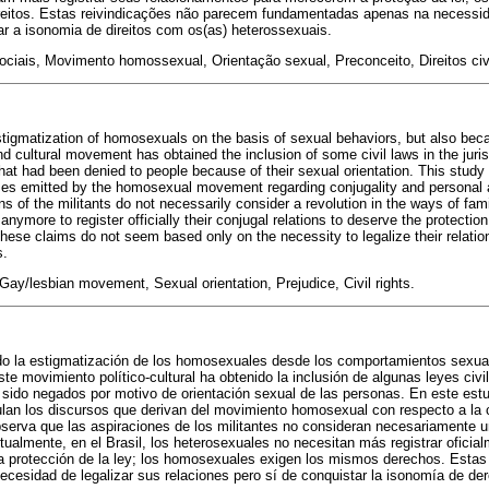
eitos. Estas reivindicações não parecem fundamentadas apenas na necessid
r a isonomia de direitos com os(as) heterossexuais.
sociais, Movimento homossexual, Orientação sexual, Preconceito, Direitos civ
tigmatization of homosexuals on the basis of sexual behaviors, but also becau
and cultural movement has obtained the inclusion of some civil laws in the juri
that had been denied to people because of their sexual orientation. This study
rses emitted by the homosexual movement regarding conjugality and personal 
s of the militants do not necessarily consider a revolution in the ways of famil
nymore to register officially their conjugal relations to deserve the protecti
ese claims do not seem based only on the necessity to legalize their relatio
s.
 Gay/lesbian movement, Sexual orientation, Prejudice, Civil rights.
ido la estigmatización de los homosexuales desde los comportamientos sexua
ste movimiento político-cultural ha obtenido la inclusión de algunas leyes civi
 sido negados por motivo de orientación sexual de las personas. En este estu
lan los discursos que derivan del movimiento homosexual con respecto a la 
bserva que las aspiraciones de los militantes no consideran necesariamente u
ctualmente, en el Brasil, los heterosexuales no necesitan más registrar oficia
a protección de la ley; los homosexuales exigen los mismos derechos. Est
cesidad de legalizar sus relaciones pero sí de conquistar la isonomía de der