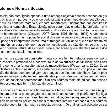
Valores e Normas Sociais
xuais não está ligada apenas a uma ameaça objetiva dessas pessoas ao grupo
étnicas em países ricos onde poderia existir algum tipo de competição ou co
 que os conflitos materiais, embora importantes fundamentos dos conflitos id
ustificar a homofobia. Esta rejeição pode estar relacionada à heterofobia – 
ia - diante do questionamento subjetivo dos valores que sustentam e afirmam 
ade e heterossexismo. (Gouveia, 2007; Doise, 1991; Ibáñez, 1991). A não adesã
homossexual em uma posição social dissidente perante o que se entende co
pode ser interpretada como uma afirmação de virilidade que se manifesta at
impróprios para o gênero masculino, justificando a visão do homoerotismo 
como "ordem natural das coisas". Não é por acaso que a absoluta maioria dos
 os homossexuais masculinos.
os homossexuais se comportem, mas como são interpretados seus comport
respeito e provocação a possível falta de valorização da virilidade pelos h
-la como uma forma alternativa de masculinidade (Welzer-Lang, 2001). Essa 
objetivas sobre o assunto, mas pela necessidade de certos grupos ou sistem
usão de ideias que contradigam as crenças que eles compartilham. Neste pro
iência a partir de visões pré-definidas por padrões normativos socialmente
idade" da condição heterossexual. Um dos padrões mais difundidos em nossa 
erossexual que tem a função de gerar filhos.
res sociais em relação aos homossexuais teria como base as doutrinas religi
esultam em uma preocupação no sentido de conservar um padrão familiar lig
o por um homem e uma mulher. As reivindicações de legitimação das uniões
oção de crianças por estes casais representariam uma ameaça a tais padrões 
mostre que a família típica composta por pai, mãe e filhos tem deixado de ser