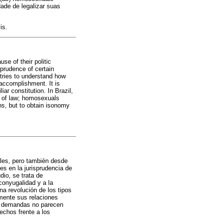
ade de legalizar suas
is.
se of their politic
sprudence of certain
 tries to understand how
accomplishment. It is
iar constitution. In Brazil,
on of law; homosexuals
ns, but to obtain isonomy
les, pero también desde
les en la jurisprudencia de
dio, se trata de
conyugalidad y a la
na revolución de los tipos
lmente sus relaciones
as demandas no parecen
echos frente a los