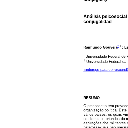
Análisis psicosocial
conjugalidad
*
, I
Raimundo Gouveia
; L
I
Universidade Federal de 
II
Universidade Federal da 
Endereço para correspond
RESUMO
O preconceito tem provoc
organização política. Este 
vários países, os quais vi
os discursos oriundos do 
aspirações dos militantes
heterossexuais não precis