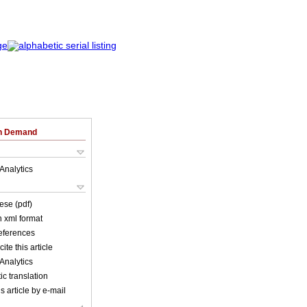
on Demand
Analytics
ese (pdf)
in xml format
references
ite this article
Analytics
c translation
s article by e-mail