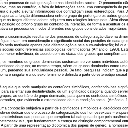
ca no processo de categorização e nas identidades sociais. O preconceito não
alvo, mas ao contrário, a falta de informações seria uma consequência do pr
aria o sujeito a evitar informações que contradigam seus estereótipos. Para Do
 apenas a função diferenciadora entre o grupo de pertença e os outros gr
que os traços diferenciadores adquirem nas relações intergrupais. Além disso
a posição do próprio grupo no contexto da interação, de forma a acentuar os e
sitiva se processa de modos diferentes nos grupos considerados majoritários e
e a discriminação resultante dos processos de categorização dáse na dimen
égias levam em consideração o significado social das posições de cada grupo
ão seria motivada apenas pela diferenciação e pela auto-valorização; há qu
 sociais como referências sociológicas identificadoras (Amâncio, 1993). Es
 ou menor relevância, de acordo com os
status
dos grupos que compõem a sit
 os membros de grupos dominantes costumam se ver como indivíduos autôn
 identidade do grupo; ao mesmo tempo, vêem os grupos dominados como uma 
m, perdendo sua singularidade pessoal. De fato, pesquisas indicam que a 
ma e singular e a do sexo feminino é definida a partir do estereotipo sexua
 aquele que pode manipular os conteúdos simbólicos, conferindo-lhes signifi
para salientar sua destintividade, ou um significado categorial quando serve
s grupos, ao contrário do grupo dominado, para quem os conteúdos simbóli
ormativa, que evidencia a externalidade da sua condição social. (Amâncio, 1
uma conotação subjetiva a partir de significados simbólicos e ideológicos c
, pode-se deduzir que o processo de categorização dos homossexuais – enquan
características das pessoas que compõem tal categoria do que pela ausência 
s heterossexuais, que fundamentam a crença na distinção comportamental en
 A partir de uma representação dicotômica dos papéis de gênero, a homosse