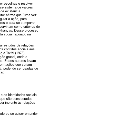
er escolhas e resolver
sse sistema de valores
 de existência
utor afirma que "uma vez
guiar a ação, para
tros e para se comparar
erviriam como critérios de
melhanças. Desse processo
da social, apoiado na
zar estudos de relações
os conflitos sociais aos
g e Tajfel (1973)
ção grupal, onde o
os. Esses autores levam
formações que seriam
al, podendo ser usadas de
ção.
 e as identidades sociais
que são considerados
er inerente às relações
de se se quiser entender