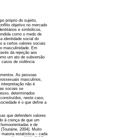
 próprio do sujeito,
nflito objetivo no mercado
entitários e simbólicos,
entendida como o medo de
a identidade social do
o a certos valores sociais
mo masculinidade. Em
ravés da rejeição aos
como um ato de subversão
 casos de violência
amentos. As pessoas
omossexuais masculinos,
interpretação não é
as sociais se
cesso, determinados
 construídos, neste caso,
sociedade é o que define a
osas que defendem valores
ado à crença de que um
 homoorientadas e de
(Touraine, 2004). Muito
 maioria estatística – cada