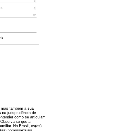
ks
nk
s, mas também a sua
s na jurisprudência de
 entender como se articulam
. Observa-se que a
iliar. No Brasil, os(as)
os(as) homossexuais