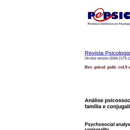
Revista Psicologia
On-line version
ISSN
2175-
Rev. psicol. polít. vol.
Análise psicossoc
família e conjugal
Psychosocial analysi
conjugality