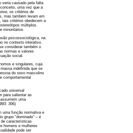
 seria causado pela falta
econceito, uma vez que a
ise, os critérios de
upos, mas também levam em
, tais critérios obedecem a
stereótipos múltiplos.
 minoritários.
são psicossociológica, na
 no contexto interativo.
e se considerar também o
tas normas e valores
uação social.
omos e singulares, cuja
massa indefinida que se
pessoa do sexo masculino
l e comportamental
cado universal
m para salientar as
cos assumem uma
993: 306)
om uma função normativa e
to grupo "dominado" – é
de características
tre homens e mulheres
xualidade pode ser