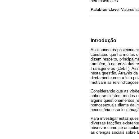
heterosexuales.
Palabras clave
: Valores s
Introdução
Analisando os posicioname
constatou que há muitas d
dizem respeito, principal
também, à natureza das re
Transgêneros (LGBT). Assim
nesta questão. Através da 
diretamente com a luta pe
motivam as reivindicações 
Considerando que as visões
saber se existem modos es
alguns questionamentos na
homossexuais diante da im
necessária essa legitimaçã
Para investigar estas que
diversas facções existent
observar como se articulam
as crenças sociais sobre f