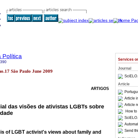
 Política
Services 
1390
Journal
9 no.17 São Paulo June 2009
SciELO 
Article
ARTIGOS
Portugu
Article 
Article 
ial das visões de ativistas LGBTs sobre
How to c
idade
SciELO 
Automati
Send thi
s of LGBT activist's views about family and