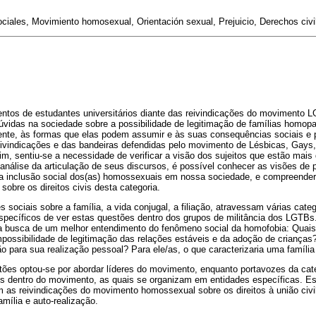
ociales, Movimiento homosexual, Orientación sexual, Prejuicio, Derechos civi
ntos de estudantes universitários diante das reivindicações do movimento 
úvidas na sociedade sobre a possibilidade de legitimação de famílias homop
mente, às formas que elas podem assumir e às suas consequências sociais e 
ivindicações e das bandeiras defendidas pelo movimento de Lésbicas, Gays,
, sentiu-se a necessidade de verificar a visão dos sujeitos que estão mais
análise da articulação de seus discursos, é possível conhecer as visões de
la inclusão social dos(as) homossexuais em nossa sociedade, e compreender
sobre os direitos civis desta categoria.
 sociais sobre a família, a vida conjugal, a filiação, atravessam várias cate
pecíficos de ver estas questões dentro dos grupos de militância dos LGTBs.
 busca de um melhor entendimento do fenômeno social da homofobia: Quais 
possibilidade de legitimação das relações estáveis e da adoção de crianças?
o para sua realização pessoal? Para ele/as, o que caracterizaria uma família
stões optou-se por abordar líderes do movimento, enquanto portavozes da cat
es dentro do movimento, as quais se organizam em entidades específicas. Es
 as reivindicações do movimento homossexual sobre os direitos à união civi
amília e auto-realização.