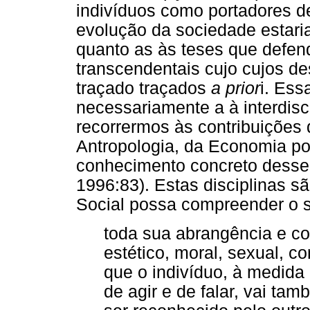
indivíduos como portadores d
evolução da sociedade estaria
quanto as às teses que defen
transcendentais cujo cujos de
traçado traçados
a prior
i. Ess
necessariamente a à interdisci
recorrermos às contribuições d
Antropologia, da Economia po
conhecimento concreto desse 
1996:83). Estas disciplinas s
Social possa compreender o
toda sua abrangência e com
estético, moral, sexual, c
que o indivíduo, à medida
de agir e de falar, vai t