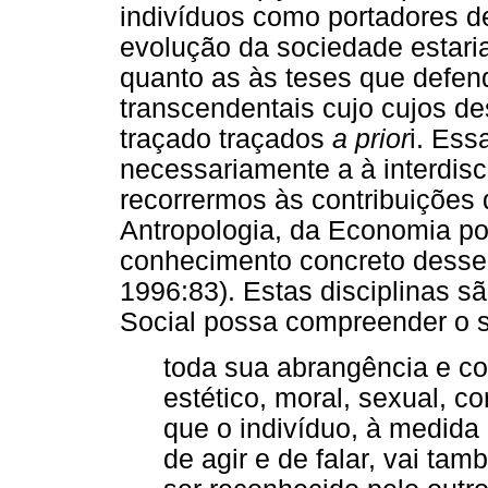
indivíduos como portadores d
evolução da sociedade estaria
quanto as às teses que defen
transcendentais cujo cujos de
traçado traçados
a prior
i. Ess
necessariamente a à interdisci
recorrermos às contribuições d
Antropologia, da Economia po
conhecimento concreto desse 
1996:83). Estas disciplinas s
Social possa compreender o
toda sua abrangência e com
estético, moral, sexual, c
que o indivíduo, à medida
de agir e de falar, vai t