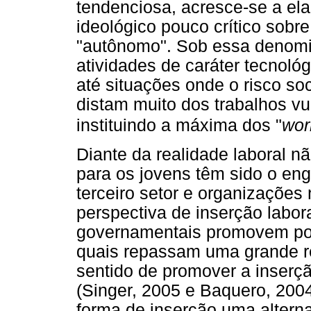
tendenciosa, acresce-se a el
ideológico pouco crítico sobr
"autônomo". Sob essa denomi
atividades de caráter tecnoló
até situações onde o risco so
distam muito dos trabalhos vul
instituindo a máxima dos "
wor
Diante da realidade laboral 
para os jovens têm sido o en
terceiro setor e organizaçõe
perspectiva de inserção labor
governamentais promovem polí
quais repassam uma grande r
sentido de promover a inserç
(Singer, 2005 e Baquero, 200
forma de inserção uma alterna