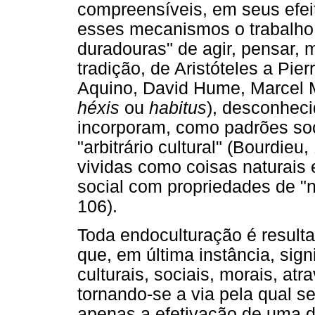
compreensíveis, em seus efei
esses mecanismos o trabalh
duradouras" de agir, pensar, 
tradição, de Aristóteles a Pi
Aquino, David Hume, Marcel 
héxis
ou
habitus
), desconheci
incorporam, como padrões socia
"arbitrário cultural" (Bourdi
vividas como coisas naturais 
social com propriedades de "n
106).
Toda endoculturação é result
que, em última instância, sign
culturais, sociais, morais, atr
tornando-se a via pela qual 
apenas a efetivação de uma d