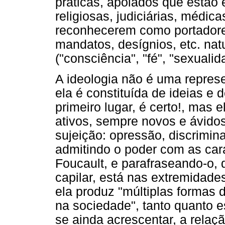
práticas, apoiados que estão 
religiosas, judiciárias, médic
reconhecerem como portadore
mandatos, desígnios, etc. nat
("consciência", "fé", "sexualid
A ideologia não é uma repres
ela é constituída de ideias e 
primeiro lugar, é certo!, mas 
ativos, sempre novos e ávidos
sujeição: opressão, discrimin
admitindo o poder com as cara
Foucault, e parafraseando-o, di
capilar, está nas extremidades
ela produz "múltiplas formas
na sociedade", tanto quanto e
se ainda acrescentar, a relaçã