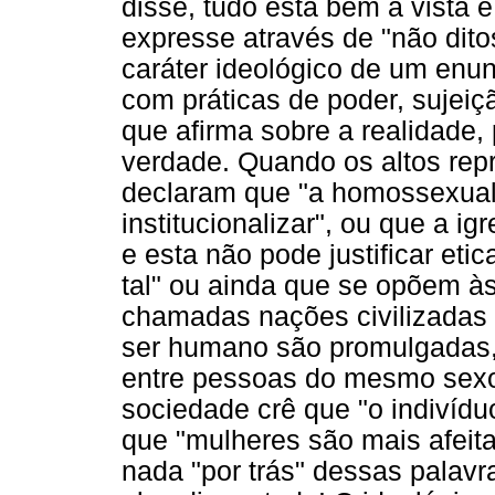
disse, tudo está bem à vista e
expresse através de "não dito
caráter ideológico de um enun
com práticas de poder, sujeiç
que afirma sobre a realidade,
verdade. Quando os altos repr
declaram que "a homossexual
institucionalizar", ou que a i
e esta não pode justificar e
tal" ou ainda que se opõem à
chamadas nações civilizadas o
ser humano são promulgadas
entre pessoas do mesmo sexo"
sociedade crê que "o indivíduo
que "mulheres são mais afeita
nada "por trás" dessas palavr